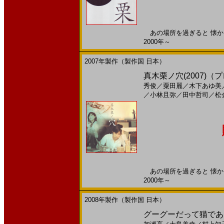
あの場所を過ぎると 懐かし
2000年～
2007年製作（製作国 日本）
真木栗ノ穴(2007)（
秀俊
／
粟田麗
／
木下あゆ美
／
小林且弥
／
田中哲司
／
松
あの場所を過ぎると 懐かし
2000年～
2008年製作（製作国 日本）
グーグーだって猫である