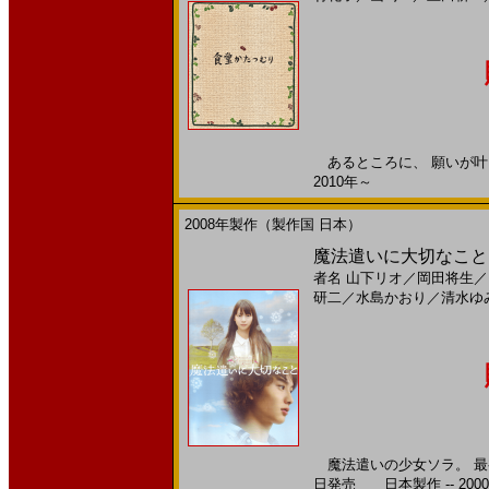
あるところに、 願いが叶う
2010年～
2008年製作（製作国 日本）
魔法遣いに大切なこと(
者名
山下リオ
／
岡田将生
／
研二
／
水島かおり
／
清水ゆ
魔法遣いの少女ソラ。 最初
日発売 日本製作 -- 200