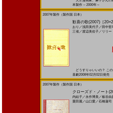
天才漫画家、麻子さんの家に
本製作 -- 2000年～
2007年製作（製作国 日本）
歓喜の歌(2007)［20×2
おり
／
浅田美代子
／
田中哲
三省
／
渡辺美佐子
／
リリー
どうすりゃいいの？ この
喜劇2008年02月02日発売 
2007年製作（製作国 日本）
クローズド・ノート(2
内結子
／
永作博美
／
板谷由
粟田麗
／
山口愛
／
石橋蓮司