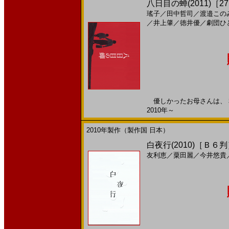
八日目の蝉(2011)［27
瑤子
／
田中哲司
／
渡邉この
／
井上肇
／
徳井優
／
劇団ひ
優しかったお母さんは、 私
2010年～
2010年製作（製作国 日本）
白夜行(2010)［Ｂ６
友利恵
／
粟田麗
／
今井悠貴