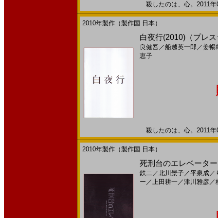
殺したのは、心。2011年01
2010年製作（製作国 日本）
白夜行(2010)（プ
良健吾
／
船越英一郎
／
姜暢
恵子
殺したのは、心。2011年01
2010年製作（製作国 日本）
死刑台のエレベーター(
鉄二
／
北川景子
／
平泉成
／
ー
／
上田耕一
／
津川雅彦
／