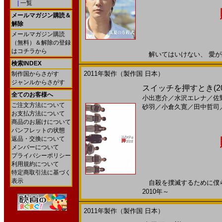
|
一覧
メールマガジン購読＆
解除
メールマガジン購読
（無料）＆解除の登録
はコチラから
解いてはいけない、 愛が閉じ
検索INDEX
2011年製作（製作国 日本）
制作国からさがす
ジャンルからさがす
スイッチを押すとき(2
全てのお客様へ
小出恵介
／
水沢エレナ
／
佐
ご注文方法について
砂羽
／
小倉久寛
／
田中哲司
お支払方法について
商品のお届けについて
パンフレットの状態
返品・交換について
メンバーについて
プライバシーポリシー
利用規約について
特定商取引法に基づく
表示
自殺を撲滅するために僕らの
2010年～
2011年製作（製作国 日本）