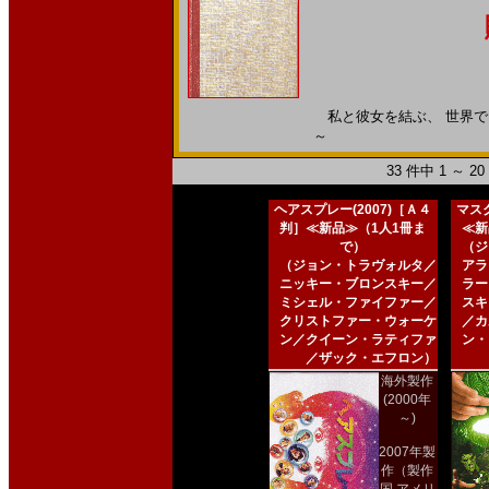
私と彼女を結ぶ、 世界でたっ
～
33 件中 1 ～ 
ヘアスプレー(2007)［Ａ４
マスク
判］≪新品≫（1人1冊ま
≪新
で）
（ジ
（ジョン・トラヴォルタ／
アラ
ニッキー・ブロンスキー／
ラー
ミシェル・ファイファー／
スキ
クリストファー・ウォーケ
／カ
ン／クイーン・ラティファ
ン・
／ザック・エフロン）
海外製作
(2000年
～)
2007年製
作（製作