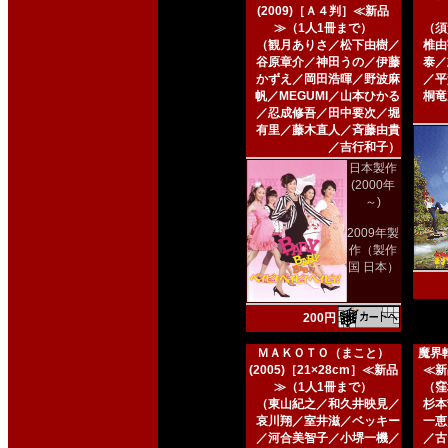
(2009)［Ａ４判］≪新品
≫（1人1冊まで）
（須
（観月ありさ／松下由樹／
椎由
谷原章介／神田うの／伊藤
泰／
かずえ／岡田浩暉／野波麻
／平
帆／MEGUMI／山本ひかる
桐竜
／忍成修吾／田中要次／堀
有里／藤木直人／斉藤由貴
／吉行和子）
日本製作
(2000年
～)
2009年製
作（製作
国 日本）
200円
ＭＡＫＯＴＯ（まこと）
魔界転
(2005)［21×28cm］≪新品
≪新
≫（1人1冊まで）
（窪
（東山紀之／和久井映見／
杉本
哀川翔／室井滋／ベッキー
一恵
／河合美智子／小堺一機／
／古