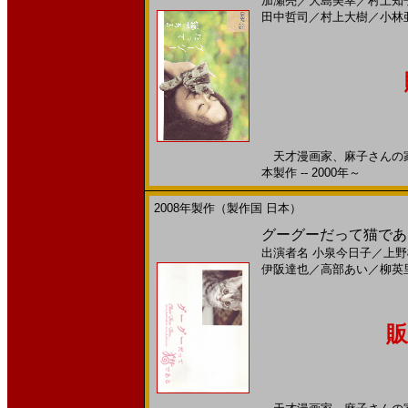
加瀬亮
／
大島美幸
／
村上知
田中哲司
／
村上大樹
／
小林
天才漫画家、麻子さんの家に
本製作 -- 2000年～
2008年製作（製作国 日本）
グーグーだって猫である
出演者名
小泉今日子
／
上野
伊阪達也
／
高部あい
／
柳英
販