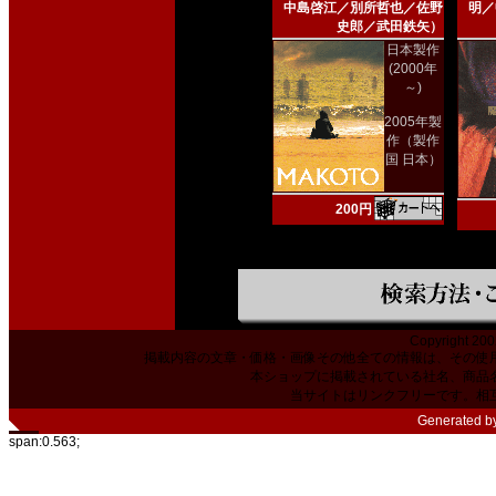
中島啓江／別所哲也／佐野
明／
史郎／武田鉄矢）
日本製作
(2000年
～)
2005年製
作（製作
国 日本）
200円
Copyright 200
掲載内容の文章・価格・画像その他全ての情報は、その使
本ショップに掲載されている社名、商品
当サイトはリンクフリーです。相
Generated b
span:0.563;