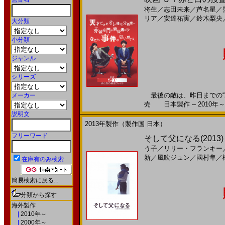
将生
／
志田未来
／
芦名星
／
リア
／
安達祐実
／
鈴木梨央
大分類
小分類
ジャンル
シリーズ
最後の敵は、昨日までの“バ
メーカー
売 日本製作 -- 2010年～
説明文
2013年製作（製作国 日本）
フリーワード
そして父になる(2013)
う子
／
リリー・フランキー
新
／
風吹ジュン
／
國村隼
／
在庫有のみ検索
簡易検索に戻る...
分類から探す
海外製作
|
2010年～
|
2000年～