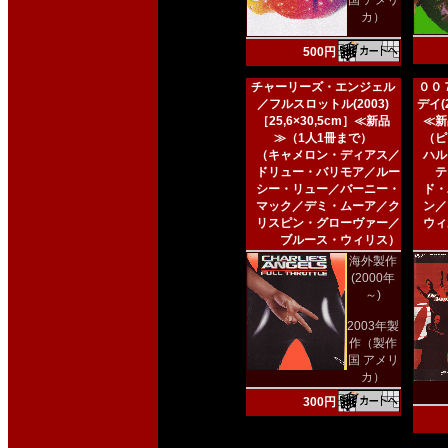
国 アメリ
カ）
500円
チャーリーズ・エンジェル
００
／フルスロットル(2003)
デイ(2
［25,6×30,5cm］≪新品
≪新
≫（1人1冊まで）
（ピ
（キャメロン・ディアス／
ハル
ドリュー・バリモア／ルー
テ
シー・リュー／バーニー・
ド・
マック／デミ・ムーア／ク
ン／
リスピン・グローヴァー／
ウィ
ブルース・ウィリス）
海外製作
(2000年
～)
2003年製
作（製作
国 アメリ
カ）
300円