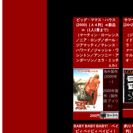
ビッグ・ママス・ハウス
サマー
(2000)［Ａ４判］≪新品
[24
≫（1人1冊まで）
（マーティン・ローレンス
（ジ
／ニア・ロング／ポール・
イド
ジアマッティ／テレンス・
ラ・
ハワード／ジャッシャ・ワ
ァー
シントン／アンソニー・ア
ケル
ンダーソン／エラ・ミッチ
オ・
ェル）
海外製作
(2000年
～)
2000年製
作（製作
国 アメリ
カ）
200円
BABY BABY BABY! ベイ
釣りキ
ビィ ベイビィ ベイビィ！
判］