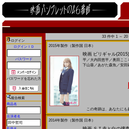
33 件中 1 ～ 
ログイン
2015年製作（製作国 日本）
ログインＩＤ
映画 ビリギャル(2015)
パスワード
平
／
大内田悠平
／
奥田ここ
下山葵
／
あがた森魚
／
安田
パスワードを忘れた方
複合検索
商品名
この奇跡は、あなたにも起こる
出演者名
2014年製作（製作国 日本）
映画 ＳＴ赤と白の捜査
監督名