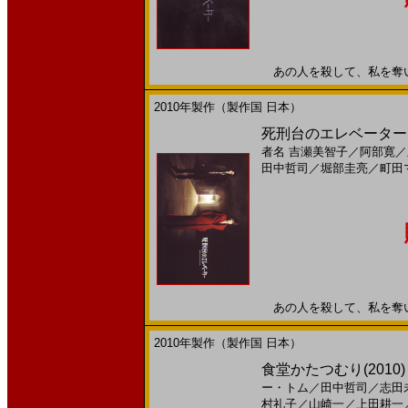
あの人を殺して、私を奪いなさ
2010年製作（製作国 日本）
死刑台のエレベーター(
者名
吉瀬美智子
／
阿部寛
／
田中哲司
／
堀部圭亮
／
町田
あの人を殺して、私を奪いなさ
2010年製作（製作国 日本）
食堂かたつむり(2010)［
ー・トム
／
田中哲司
／
志田
村礼子
／
山崎一
／
上田耕一