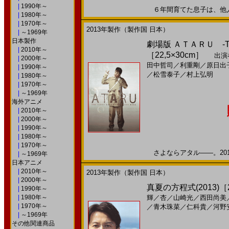
|
1990年～
６年間育てた息子は、他人の子
|
1980年～
|
1970年～
2013年製作（製作国 日本）
|
～1969年
日本製作
劇場版 ＡＴＡＲＵ ‐THE F
|
2010年～
［22,5×30cm］
出演
|
2000年～
田中哲司
／
利重剛
／
原日出
|
1990年～
／
松雪泰子
／
村上弘明
|
1980年～
|
1970年～
|
～1969年
海外アニメ
|
2010年～
|
2000年～
|
1990年～
|
1980年～
|
1970年～
さよならアタル――。2013
|
～1969年
日本アニメ
|
2010年～
2013年製作（製作国 日本）
|
2000年～
真夏の方程式(2013)［2
|
1990年～
|
1980年～
輝
／
杏
／
山崎光
／
西田尚美
|
1970年～
／
青木珠菜
／
仁科貴
／
河野
|
～1969年
その他関連商品