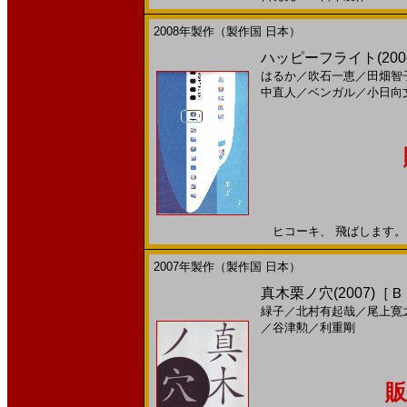
2008年製作（製作国 日本）
ハッピーフライト(2008)
はるか
／
吹石一恵
／
田畑智
中直人
／
ベンガル
／
小日向
ヒコーキ、 飛ばします。 20
2007年製作（製作国 日本）
真木栗ノ穴(2007)［
緑子
／
北村有起哉
／
尾上寛
／
谷津勲
／
利重剛
販