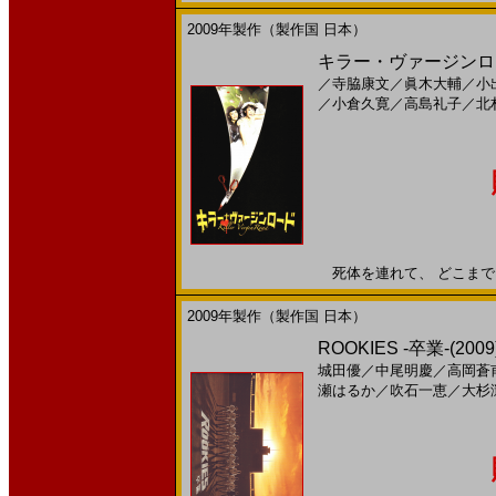
2009年製作（製作国 日本）
キラー・ヴァージンロー
／
寺脇康文
／
眞木大輔
／
小
／
小倉久寛
／
高島礼子
／
北
死体を連れて、 どこまでも。
2009年製作（製作国 日本）
ROOKIES -卒業-(20
城田優
／
中尾明慶
／
高岡蒼
瀬はるか
／
吹石一恵
／
大杉