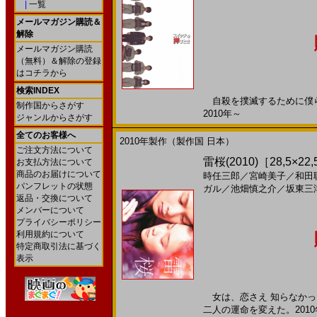
|
一覧
メールマガジン購読＆
解除
メールマガジン購読
（無料）＆解除の登録
はコチラから
検索INDEX
自殺を撲滅するために僕らの
制作国からさがす
2010年～
ジャンルからさがす
全てのお客様へ
2010年製作（製作国 日本）
ご注文方法について
雷桜(2010)［28,5×22
お支払方法について
商品のお届けについて
時任三郎
／
宮崎美子
／
和田
パンフレットの状態
ガル
／
池畑慎之介
／
坂東三
返品・交換について
メンバーについて
プライバシーポリシー
利用規約について
特定商取引法に基づく
表示
女は、恋さえ 知らなかっ
二人の運命を変えた。2010年