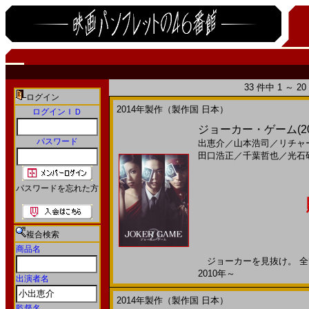
33 件中 1 ～ 
ログイン
2014年製作（製作国 日本）
ログインＩＤ
ジョーカー・ゲーム(201
パスワード
出恵介
／
山本浩司
／
リチャ
田口浩正
／
千葉哲也
／
光石
パスワードを忘れた方
複合検索
商品名
ジョーカーを見抜け。 全て
2010年～
出演者名
2014年製作（製作国 日本）
監督名