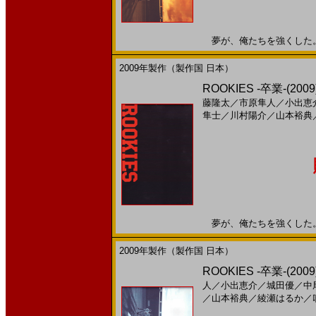
夢が、俺たちを強くした。20
2009年製作（製作国 日本）
ROOKIES -卒業-(
藤隆太
／
市原隼人
／
小出恵
隼士
／
川村陽介
／
山本裕典
夢が、俺たちを強くした。20
2009年製作（製作国 日本）
ROOKIES -卒業-(
人
／
小出恵介
／
城田優
／
中
／
山本裕典
／
綾瀬はるか
／