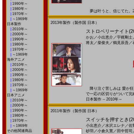
|
1990年～
|
1980年～
夢は叶うと、信じてた。201
|
1970年～
|
～1969年
2013年製作（製作国 日本）
日本製作
|
2010年～
ストロベリーナイト(2
|
2000年～
かお
／
小出恵介
／
宇梶剛士
|
1990年～
将太
／
柴俊夫
／
鶴見辰吾
／
|
1980年～
|
1970年～
|
～1969年
海外アニメ
|
2010年～
|
2000年～
|
1990年～
|
1980年～
|
1970年～
降り注ぐ苦しみは 愛か狂
|
～1969年
で一応の区切りがついて完
日本アニメ
日本製作 -- 2010年～
|
2010年～
|
2000年～
|
1990年～
2011年製作（製作国 日本）
|
1980年～
スイッチを押すとき(2
|
1970年～
小出恵介
／
水沢エレナ
／
佐
|
～1969年
その他関連商品
砂羽
／
小倉久寛
／
田中哲司