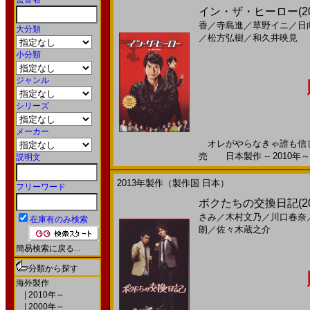
イン・ザ・ヒーロー(2
香
／
寺島進
／
草野イニ
／
日
大分類
／
松方弘樹
／
和久井映見
小分類
ジャンル
シリーズ
メーカー
オレがやらなきゃ誰も信じな
売 日本製作 -- 2010年～
説明文
2013年製作（製作国 日本）
フリーワード
ボクたちの交換日記(2
さみ
／
木村文乃
／
川口春奈
在庫有のみ検索
朗
／
佐々木蔵之介
簡易検索に戻る...
分類から探す
海外製作
|
2010年～
|
2000年～