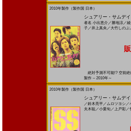
2010年製作（製作国 日本）
シュアリー・サムデイ(
者名
小出恵介
／
勝地涼
／
綾
子
／
井上真央
／
大竹しのぶ
販
絶対予測不可能!? 空前絶後
製作 -- 2010年～
2010年製作（製作国 日本）
シュアリー・サムデイ(
／
鈴木亮平
／
ムロツヨシ
／
夫木聡
／
小栗旬
／
上戸彩
／