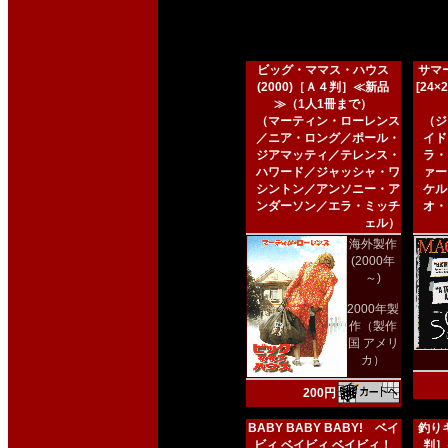
ビッグ・ママス・ハウス
サマー
(2000)［Ａ４判］≪新品
[24
≫（1人1冊まで）
（マーティン・ローレンス
（ジ
／ニア・ロング／ポール・
イド
ジアマッティ／テレンス・
ラ・
ハワード／ジャッシャ・ワ
ァー
シントン／アンソニー・ア
ケル
ンダーソン／エラ・ミッチ
オ・
ェル）
海外製作
(2000年
～)
2000年製
作（製作
国 アメリ
カ）
200円
BABY BABY BABY! ベイ
釣りキ
ビィ ベイビィ ベイビィ！
判］