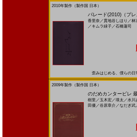
2010年製作（製作国 日本）
パレード(2010)（
香里奈
／
貫地谷しほり
／
林
／
キムラ緑子
／
石橋蓮司
歪みはじめる、僕らの日常20
2009年製作（製作国 日本）
のだめカンタービレ 最終楽
樹里
／
玉木宏
／
瑛太
／
水川
田優
／
谷原章介
／
なだぎ武