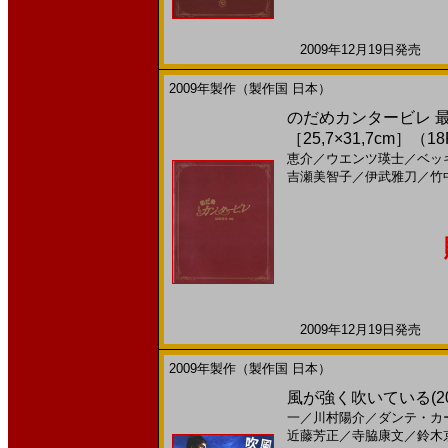
2009年12月19日発売 日
2009年製作（製作国 日本）
のだめカンタービレ 最
［25,7×31,7cm］（1
恵介
／
ウエンツ瑛士
／
ベッ
吉瀬美智子
／
伊武雅刀
／
竹
2009年12月19日発売 日
2009年製作（製作国 日本）
風が強く吹いている(200
一
／
川村陽介
／
ダンテ・カ
近藤芳正
／
寺脇康文
／
鈴木