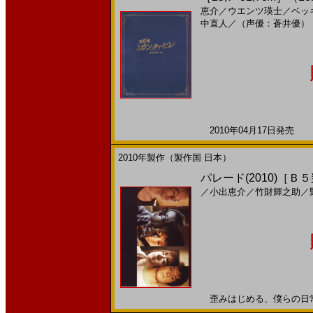
恵介
／
ウエンツ瑛士
／
ベッ
中直人
／
（声優：蒼井優）
2010年04月17日発売 日
2010年製作（製作国 日本）
パレード(2010)［Ｂ
／
小出恵介
／
竹財輝之助
／
歪みはじめる、僕らの日常20