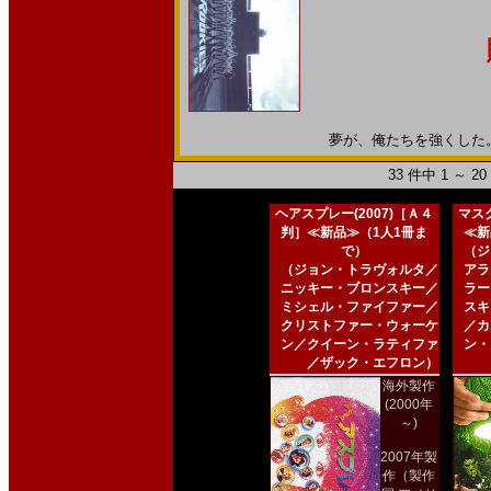
夢が、俺たちを強くした。20
33 件中 1 ～ 
ヘアスプレー(2007)［Ａ４
マスク
判］≪新品≫（1人1冊ま
≪新
で）
（ジ
（ジョン・トラヴォルタ／
アラ
ニッキー・ブロンスキー／
ラー
ミシェル・ファイファー／
スキ
クリストファー・ウォーケ
／カ
ン／クイーン・ラティファ
ン・
／ザック・エフロン）
海外製作
(2000年
～)
2007年製
作（製作