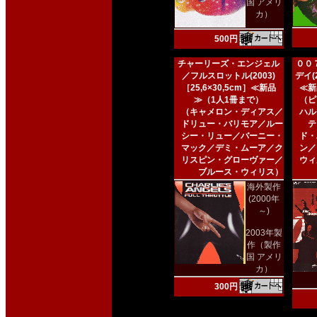
国 アメリ
カ）
500円
チャーリーズ・エンジェル
００
／フルスロットル(2003)
デイ(2
［25,6×30,5cm］≪新品
≪新
≫（1人1冊まで）
（ピ
（キャメロン・ディアス／
ハル
ドリュー・バリモア／ルー
テ
シー・リュー／バーニー・
ド・
マック／デミ・ムーア／ク
ン／
リスピン・グローヴァー／
ウィ
ブルース・ウィリス）
海外製作
(2000年
～)
2003年製
作（製作
国 アメリ
カ）
300円