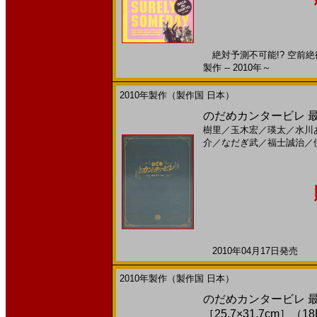
絶対予測不可能!? 空前絶後
製作 -- 2010年～
2010年製作（製作国 日本）
のだめカンタービレ 最終楽
樹里
／
玉木宏
／
瑛太
／
水川
介
／
なだぎ武
／
福士誠治
／
2010年04月17日発売 日
2010年製作（製作国 日本）
のだめカンタービレ 最
［25,7×31,7cm］（1