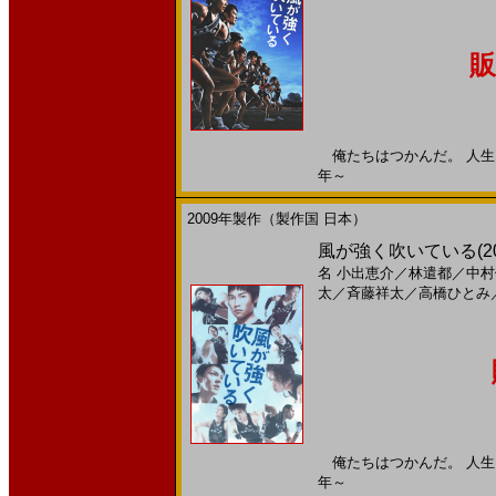
販
俺たちはつかんだ。 人生を変
年～
2009年製作（製作国 日本）
風が強く吹いている(2
名
小出恵介
／
林遣都
／
中村
太
／
斉藤祥太
／
高橋ひとみ
俺たちはつかんだ。 人生を変
年～