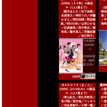
(2009)［Ａ４判］≪新品
≫（1人1冊まで）
（須
（観月ありさ／松下由樹／
椎由
谷原章介／神田うの／伊藤
泰／
かずえ／岡田浩暉／野波麻
／平
帆／MEGUMI／山本ひかる
桐竜
／忍成修吾／田中要次／堀
有里／藤木直人／斉藤由貴
／吉行和子）
日本製作
(2000年
～)
2009年製
作（製作
国 日本）
200円
ＭＡＫＯＴＯ（まこと）
魔界転
(2005)［21×28cm］≪新品
≪新
≫（1人1冊まで）
（窪
（東山紀之／和久井映見／
杉本
哀川翔／室井滋／ベッキー
一恵
／河合美智子／小堺一機／
／古