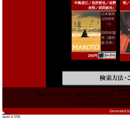
中島啓江／別所哲也／佐野
明／
史郎／武田鉄矢）
日本製作
(2000年
～)
2005年製
作（製作
国 日本）
200円
Copyright 200
掲載内容の文章・価格・画像その他全ての情報は、その使
本ショップに掲載されている社名、商品
当サイトはリンクフリーです。相
Generated b
span:0.558;