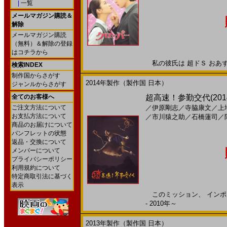
|
一覧
メールマガジン購読＆
解除
メールマガジン購読
（無料）＆解除の登録
はコチラから
私の彼氏は 超ドＳ おあずけだ
検索INDEX
制作国からさがす
2014年製作（製作国 日本）
ジャンルからさがす
全てのお客様へ
超高速！参勤交代(2014)
ご注文方法について
／
伊原剛志
／
寺脇康文
／
上
お支払方法について
／
市川猿之助
／
石橋蓮司
／
商品のお届けについて
パンフレットの状態
返品・交換について
メンバーについて
プライバシーポリシー
利用規約について
特定商取引法に基づく
表示
このミッション、 インポッ
- 2010年～
2013年製作（製作国 日本）