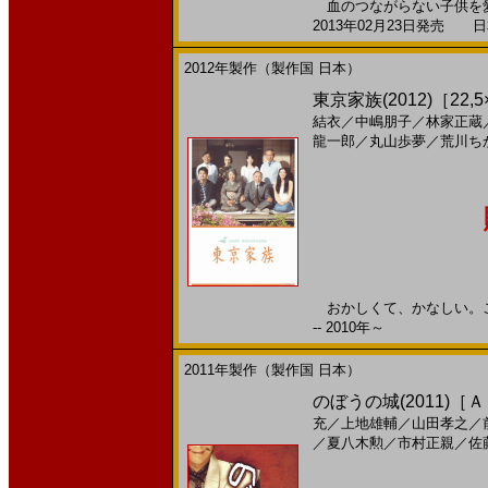
血のつながらない子供を愛
2013年02月23日発売 日本
2012年製作（製作国 日本）
東京家族(2012)［22,5
結衣
／
中嶋朋子
／
林家正蔵
龍一郎
／
丸山歩夢
／
荒川ち
おかしくて、かなしい。こ
-- 2010年～
2011年製作（製作国 日本）
のぼうの城(2011)［
充
／
上地雄輔
／
山田孝之
／
／
夏八木勲
／
市村正親
／
佐