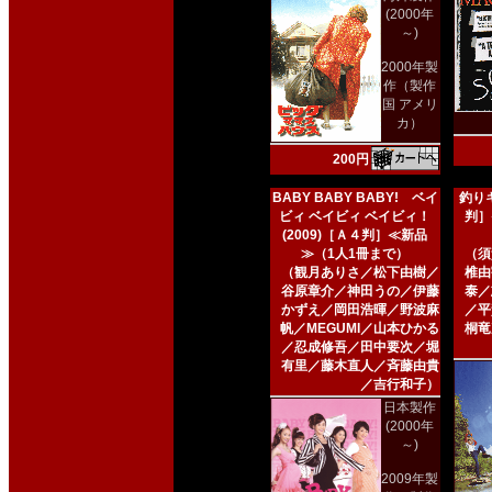
(2000年
～)
2000年製
作（製作
国 アメリ
カ）
200円
BABY BABY BABY! ベイ
釣りキ
ビィ ベイビィ ベイビィ！
判］
(2009)［Ａ４判］≪新品
≫（1人1冊まで）
（須
（観月ありさ／松下由樹／
椎由
谷原章介／神田うの／伊藤
泰／
かずえ／岡田浩暉／野波麻
／平
帆／MEGUMI／山本ひかる
桐竜
／忍成修吾／田中要次／堀
有里／藤木直人／斉藤由貴
／吉行和子）
日本製作
(2000年
～)
2009年製