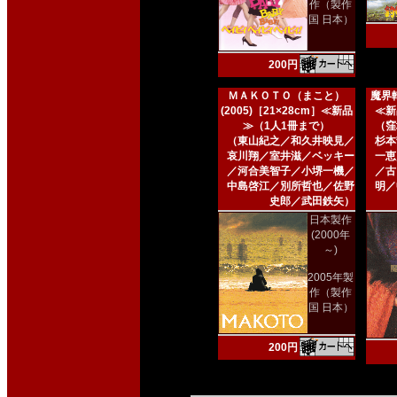
作（製作
国 日本）
200円
ＭＡＫＯＴＯ（まこと）
魔界転
(2005)［21×28cm］≪新品
≪新
≫（1人1冊まで）
（窪
（東山紀之／和久井映見／
杉本
哀川翔／室井滋／ベッキー
一恵
／河合美智子／小堺一機／
／古
中島啓江／別所哲也／佐野
明／
史郎／武田鉄矢）
日本製作
(2000年
～)
2005年製
作（製作
国 日本）
200円