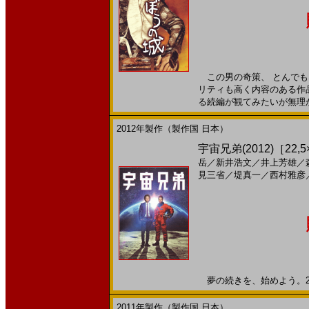
この男の奇策、 とんでも
リティも高く内容のある作
る続編が観てみたいが無理かな
2012年製作（製作国 日本）
宇宙兄弟(2012)［22,5
岳
／
新井浩文
／
井上芳雄
／
見三省
／
堤真一
／
西村雅彦
夢の続きを、始めよう。201
2011年製作（製作国 日本）