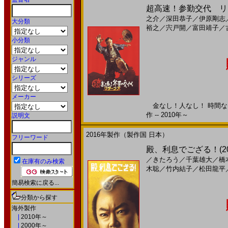
超高速！参勤交代 リターン
之介
／
深田恭子
／
伊原剛志
大分類
裕之
／
宍戸開
／
富田靖子
／
小分類
ジャンル
シリーズ
メーカー
金なし！人なし！ 時間なし
作 -- 2010年～
説明文
2016年製作（製作国 日本）
フリーワード
殿、利息でござる！(2
／
きたろう
／
千葉雄大
／
橋
在庫有のみ検索
木聡
／
竹内結子
／
松田龍平
簡易検索に戻る...
分類から探す
海外製作
|
2010年～
|
2000年～