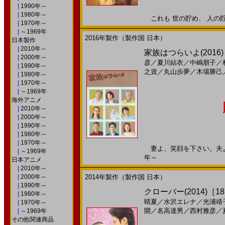
|
1990年～
|
1980年～
これも 世の貯め、 人の貯め。
|
1970年～
|
～1969年
2016年製作（製作国 日本）
日本製作
|
2010年～
家族はつらいよ(2016)［
|
2000年～
彦
／
夏川結衣
／
中嶋朋子
／
|
1990年～
之資
／
丸山歩夢
／
木場勝己
|
1980年～
|
1970年～
|
～1969年
海外アニメ
|
2010年～
|
2000年～
|
1990年～
|
1980年～
|
1970年～
妻よ、笑顔を下さい。夫よ、離
|
～1969年
年～
日本アニメ
|
2010年～
|
2000年～
2014年製作（製作国 日本）
|
1990年～
クローバー(2014)［18
|
1980年～
晴夏
／
水沢エレナ
／
光浦靖
|
1970年～
開
／
名高達男
／
西村雅彦
／
|
～1969年
その他関連商品