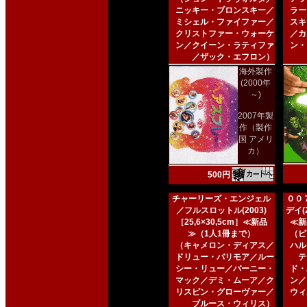
ニッキー・ブロンスキー／
ラー
ミシェル・ファイファー／
スキ
クリストファー・ウォーケ
／カ
ン／クイーン・ラティファ
ン・
／ザック・エフロン）
海外製作
(2000年
～)
2007年製
作（製作
国 アメリ
カ）
500円
チャーリーズ・エンジェル
００
／フルスロットル(2003)
デイ(2
［25,6×30,5cm］≪新品
≪新
≫（1人1冊まで）
（ピ
（キャメロン・ディアス／
ハル
ドリュー・バリモア／ルー
テ
シー・リュー／バーニー・
ド・
マック／デミ・ムーア／ク
ン／
リスピン・グローヴァー／
ウィ
ブルース・ウィリス）