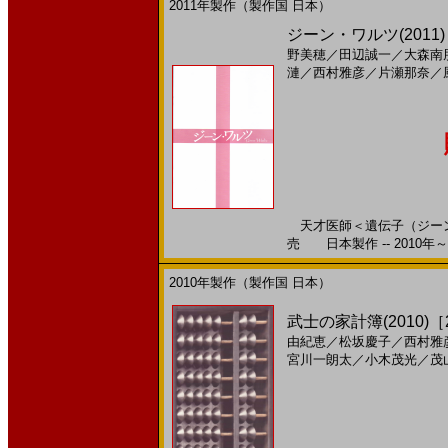
2011年製作（製作国 日本）
ジーン・ワルツ(201
野美穂
／
田辺誠一
／
大森南
漣
／
西村雅彦
／
片瀬那奈
／
天才医師＜遺伝子（ジーン）
売 日本製作 -- 2010年～
2010年製作（製作国 日本）
武士の家計簿(2010)［
由紀恵
／
松坂慶子
／
西村雅
宮川一朗太
／
小木茂光
／
茂