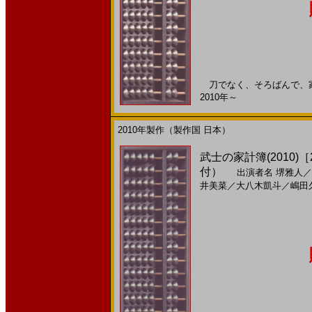
刀でなく、そろばんで、家族
2010年～
2010年製作（製作国 日本）
武士の家計簿(2010)［
付）
出演者名
堺雅人
／
井美菜
／
大八木凱斗
／
嶋田