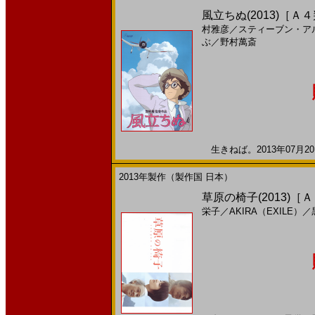
風立ちぬ(2013)［Ａ
村雅彦
／
スティーブン・ア
ぶ
／
野村萬斎
生きねば。2013年07月20
2013年製作（製作国 日本）
草原の椅子(2013)［
栄子
／
AKIRA（EXILE）
／