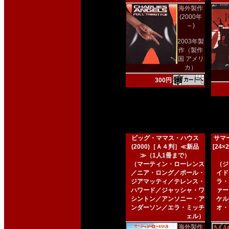
海外製作
(2000年
～)
2003年製
作（製作
国 アメリ
カ）
300円
ビッグ・ママス・ハウス
サマー
(2000)［Ａ４判］≪新品
[24
≫（1人1冊まで）
（マーティン・ローレンス
（ジ
／ニア・ロング／ポール・
イド
ジアマッティ／テレンス・
ラ・
ハワード／ジャッシャ・ワ
ァー
シントン／アンソニー・ア
ケル
ンダーソン／エラ・ミッチ
オ・
ェル）
海外製作