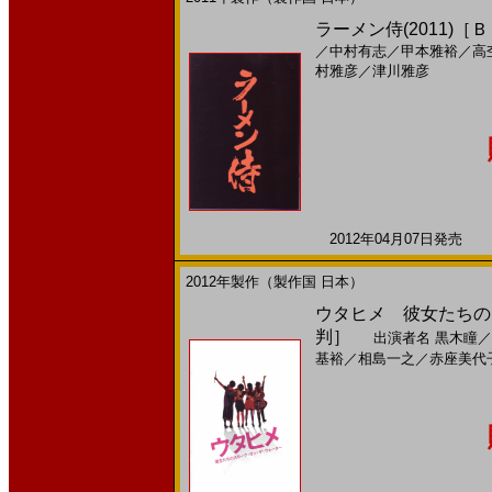
ラーメン侍(2011)［
／
中村有志
／
甲本雅裕
／
高
村雅彦
／
津川雅彦
2012年04月07日発売 日
2012年製作（製作国 日本）
ウタヒメ 彼女たちのス
判］
出演者名
黒木瞳
／
基裕
／
相島一之
／
赤座美代