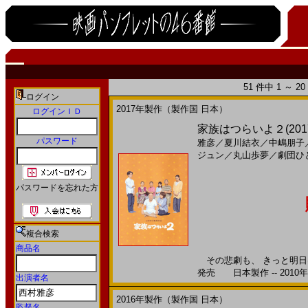
51 件中 1 ～ 
ログイン
2017年製作（製作国 日本）
ログインＩＤ
家族はつらいよ２(2017)
パスワード
雅彦
／
夏川結衣
／
中嶋朋子
ジュン
／
丸山歩夢
／
劇団ひ
パスワードを忘れた方
複合検索
商品名
その悲劇も、 きっと明日は 
発売 日本製作 -- 2010
出演者名
2016年製作（製作国 日本）
監督名