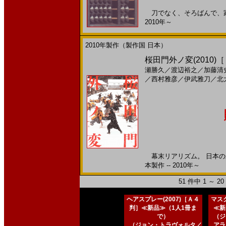
刀でなく、そろばんで、家族
2010年～
2010年製作（製作国 日本）
桜田門外ノ変(2010)
瀬勝久
／
渡辺裕之
／
加藤清
／
西村雅彦
／
伊武雅刀
／
北
幕末リアリズム。 日本の未
本製作 -- 2010年～
51 件中 1 ～ 
ヘアスプレー(2007)［Ａ４
マスク
判］≪新品≫（1人1冊ま
≪新
で）
（ジ
（ジョン・トラヴォルタ／
アラ