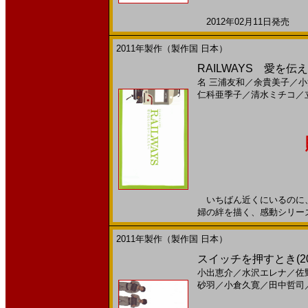
2012年02月11日発売 日
2011年製作（製作国 日本）
RAILWAYS 愛を伝え
名
三浦友和
／
余貴美子
／
小
仁科亜季子
／
清水ミチコ
／
いちばん近くにいるのに、
婦の絆を描く、感動シリーズ第
2011年製作（製作国 日本）
スイッチを押すとき(2
小出恵介
／
水沢エレナ
／
佐
砂羽
／
小倉久寛
／
田中哲司