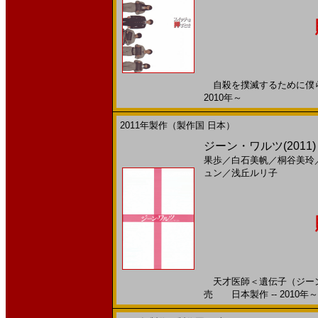
自殺を撲滅するために僕らの
2010年～
2011年製作（製作国 日本）
ジーン・ワルツ(2011
果歩
／
白石美帆
／
桐谷美玲
ュン
／
浅丘ルリ子
天才医師＜遺伝子（ジーン）
売 日本製作 -- 2010年～