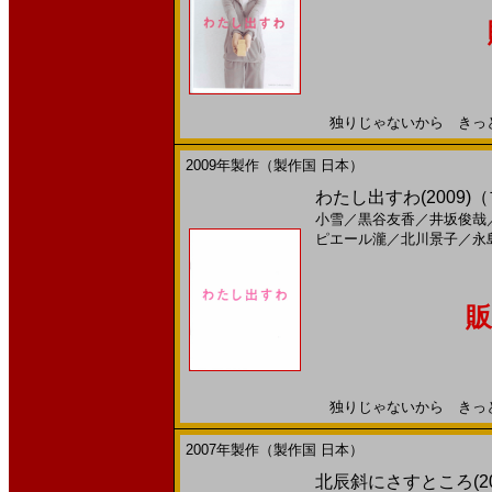
独りじゃないから きっと20
2009年製作（製作国 日本）
わたし出すわ(2009)（
小雪
／
黒谷友香
／
井坂俊哉
ピエール瀧
／
北川景子
／
永
販
独りじゃないから きっと20
2007年製作（製作国 日本）
北辰斜にさすところ(200