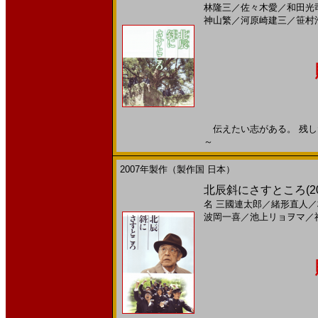
林隆三
／
佐々木愛
／
和田光
神山繁
／
河原崎建三
／
笹村
伝えたい志がある。 残したい
～
2007年製作（製作国 日本）
北辰斜にさすところ(2
名
三國連太郎
／
緒形直人
／
波岡一喜
／
池上リョヲマ
／