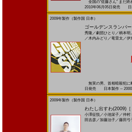
全国の“佐藤さん” まだ終
2010年06月05日発売 日本
2009年製作（製作国 日本）
ゴールデンスランバー(20
秀隆
／
劇団ひとり
／
柄本明
／
木内みどり
／
竜雷太
／
伊
無実の男、首相暗殺犯に断定
日発売 日本製作 -- 200
2009年製作（製作国 日本）
わたし出すわ(2009)
小澤征悦
／
小池栄子
／
仲村
田吉彦
／
加藤治子
／
藤田弓