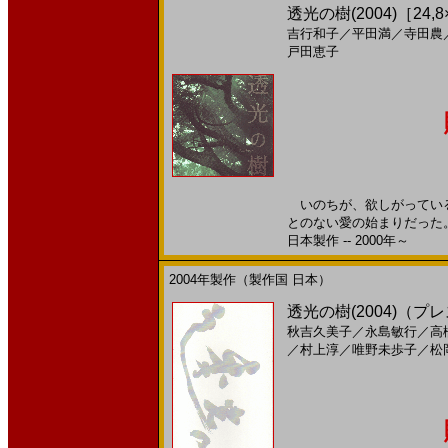
透光の樹(2004)［24,8
吉行和子
／
平田満
／
寺田農
戸田恵子
いのちが、欲しがっている
とのない愛の始まりだった
日本製作 -- 2000年～
2004年製作（製作国 日本）
透光の樹(2004)（プ
秋吉久美子
／
永島敏行
／
高
／
村上淳
／
唯野未歩子
／
松