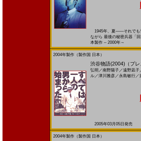
1945年、夏――それでも
ながら 最後の秘密兵器「回
本製作 -- 2000年～
2004年製作（製作国 日本）
渋谷物語(2004)（
弘明
／
南野陽子
／
遠野凪子
ル
／
津川雅彦
／
永島敏行
／
2005年03月05日発売 日
2004年製作（製作国 日本）