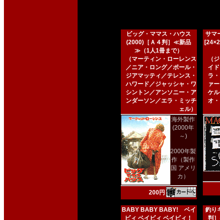
ビッグ・ママス・ハウス
サマー
(2000)［Ａ４判］≪新品
[24
≫（1人1冊まで）
（マーティン・ローレンス
（ジ
／ニア・ロング／ポール・
イド
ジアマッティ／テレンス・
ラ・
ハワード／ジャッシャ・ワ
ァー
シントン／アンソニー・ア
ケル
ンダーソン／エラ・ミッチ
オ・
ェル）
海外製作
(2000年
～)
2000年製
作（製作
国 アメリ
カ）
200円
BABY BABY BABY! ベイ
釣りキ
ビィ ベイビィ ベイビィ！
判］