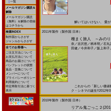
|
一覧
メールマガジン購読＆
解除
メールマガジン購読
（無料）＆解除の登録
解いてはいけない、 愛が閉じ
はコチラから
2011年製作（製作国 日本）
検索INDEX
制作国からさがす
種まく旅人 ～みのりの
ジャンルからさがす
奈
／
吉沢悠
／
柄本明
／
石丸
全てのお客様へ
田健
／
今井和子
／
阪上和子
ご注文方法について
お支払方法について
商品のお届けについて
パンフレットの状態
返品・交換について
メンバーについて
プライバシーポリシー
利用規約について
これからの「新しい価値観
特定商取引法に基づく
表示
ク・シネマの誕生!!2012年0
2010年製作（製作国 日本）
リアル鬼ごっこ２(201