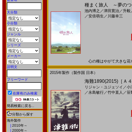
種まく旅人 ～夢のつぎ
池内博之
／
津田寛治
／
升毅
大分類
／
安倍萌生
／
川藤幸三
小分類
ジャンル
シリーズ
メーカー
心の種はやがて大きな花を咲か
説明文
2015年製作（製作国 日本）
フリーワード
海難1890(2015)［Ａ
リジャン・ユジェソイ
／
小
／
永島敏行
／
竹中直人
／
笹
在庫有のみ検索
簡易検索に戻る...
分類から探す
海外製作
|
2010年～
|
2000年～