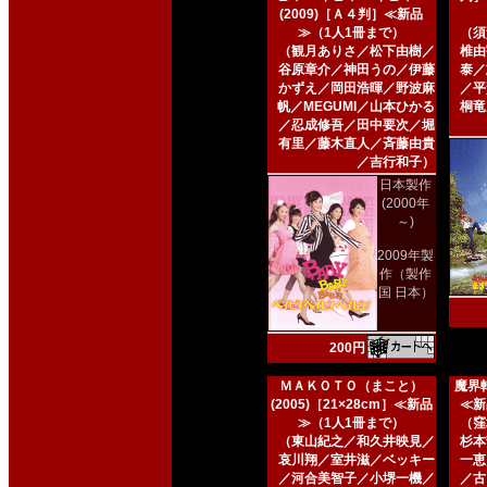
(2009)［Ａ４判］≪新品
≫（1人1冊まで）
（須
（観月ありさ／松下由樹／
椎由
谷原章介／神田うの／伊藤
泰／
かずえ／岡田浩暉／野波麻
／平
帆／MEGUMI／山本ひかる
桐竜
／忍成修吾／田中要次／堀
有里／藤木直人／斉藤由貴
／吉行和子）
日本製作
(2000年
～)
2009年製
作（製作
国 日本）
200円
ＭＡＫＯＴＯ（まこと）
魔界転
(2005)［21×28cm］≪新品
≪新
≫（1人1冊まで）
（窪
（東山紀之／和久井映見／
杉本
哀川翔／室井滋／ベッキー
一恵
／河合美智子／小堺一機／
／古