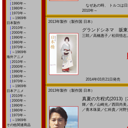
|
1990年～
なぜあの時、 トルコは日本
|
1980年～
2010年～
|
1970年～
|
～1969年
2013年製作（製作国 日本）
日本製作
|
2010年～
グランドシネマ 坂東玉
|
2000年～
三郎
／
高橋惠子
／
松田悟志
|
1990年～
|
1980年～
|
1970年～
|
～1969年
海外アニメ
|
2010年～
|
2000年～
|
1990年～
|
1980年～
2014年03月21日発売 日
|
1970年～
|
～1969年
2013年製作（製作国 日本）
日本アニメ
|
2010年～
真夏の方程式(2013)［2
|
2000年～
輝
／
杏
／
山崎光
／
西田尚美
|
1990年～
／
青木珠菜
／
仁科貴
／
河野
|
1980年～
|
1970年～
|
～1969年
その他関連商品