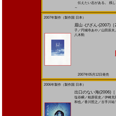
伝えたい志がある。 残したい
～
2007年製作（製作国 日本）
眉山 -びざん-(2007)［2
子
／
円城寺あや
／
山田辰夫
八木勲
2007年05月12日発売 日
2006年製作（製作国 日本）
出口のない海(2006)
塩谷瞬
／
柏原収史
／
伊崎充
和也
／
香川照之
／
古手川祐