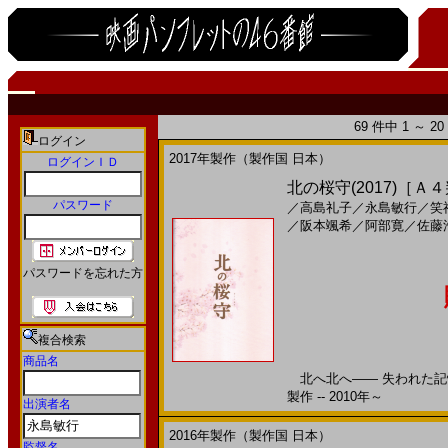
69 件中 1 ～ 
ログイン
2017年製作（製作国 日本）
ログインＩＤ
北の桜守(2017)［Ａ
パスワード
／
高島礼子
／
永島敏行
／
笑
／
阪本颯希
／
阿部寛
／
佐藤
パスワードを忘れた方
複合検索
商品名
北へ北へ―― 失われた記憶
製作 -- 2010年～
出演者名
2016年製作（製作国 日本）
監督名