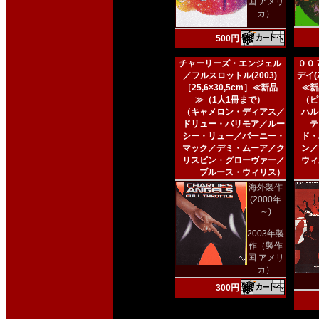
国 アメリ
カ）
500円
チャーリーズ・エンジェル
００
／フルスロットル(2003)
デイ(2
［25,6×30,5cm］≪新品
≪新
≫（1人1冊まで）
（ピ
（キャメロン・ディアス／
ハル
ドリュー・バリモア／ルー
テ
シー・リュー／バーニー・
ド・
マック／デミ・ムーア／ク
ン／
リスピン・グローヴァー／
ウィ
ブルース・ウィリス）
海外製作
(2000年
～)
2003年製
作（製作
国 アメリ
カ）
300円