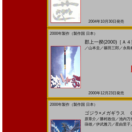
2004年10月30日発売 日
2000年製作（製作国 日本）
郡上一揆(2000)［Ａ
／
山本圭
／
篠田三郎
／
永島
2000年12月23日発売 日
2000年製作（製作国 日本）
ゴジラ×メガギラス Ｇ
原章介
／
勝村政信
／
池内万
葎雄
／
伊武雅刀
／
星由里子