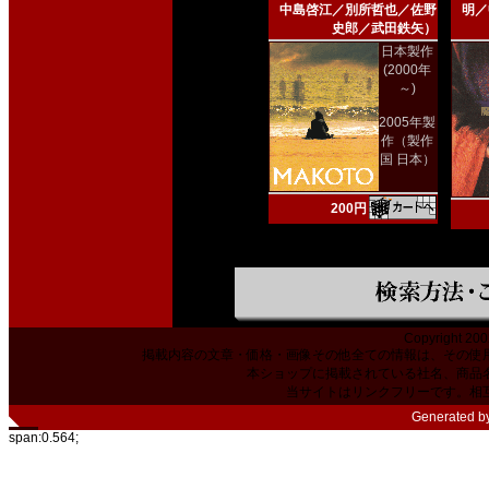
中島啓江／別所哲也／佐野
明／
史郎／武田鉄矢）
日本製作
(2000年
～)
2005年製
作（製作
国 日本）
200円
Copyright 200
掲載内容の文章・価格・画像その他全ての情報は、その使
本ショップに掲載されている社名、商品
当サイトはリンクフリーです。相
Generated b
span:0.564;