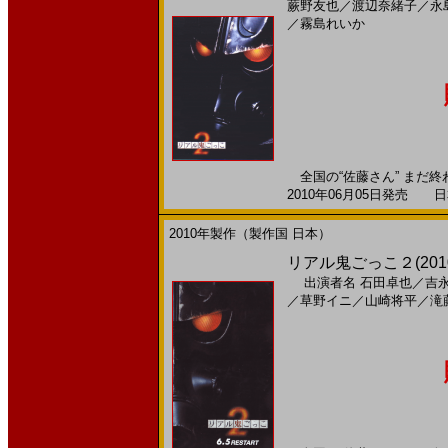
蕨野友也
／
渡辺奈緒子
／
永
／
霧島れいか
全国の“佐藤さん” まだ終
2010年06月05日発売 日本
2010年製作（製作国 日本）
リアル鬼ごっこ２(201
出演者名
石田卓也
／
吉
／
草野イニ
／
山崎将平
／
滝