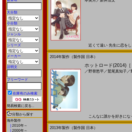
本美月
／
新井浩文
大分類
小分類
ジャンル
シリーズ
近くて遠い 先生に恋をした―
メーカー
2014年製作（製作国 日本）
ホットロード(2014)
説明文
／
野替愁平
／
鷲尾真知子
／
フリーワード
在庫有のみ検索
簡易検索に戻る...
分類から探す
こんなに誰かを好きになったの
海外製作
|
2010年～
2013年製作（製作国 日本）
|
2000年～