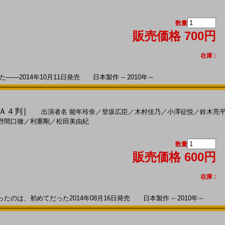
数量
販売価格 700円
在庫 :
―2014年10月11日発売 日本製作 -- 2010年～
［Ａ４判］
出演者名
能年玲奈
／
登坂広臣
／
木村佳乃
／
小澤征悦
／
鈴木亮
野間口徹
／
利重剛
／
松田美由紀
数量
販売価格 600円
在庫 :
は、初めてだった2014年08月16日発売 日本製作 -- 2010年～