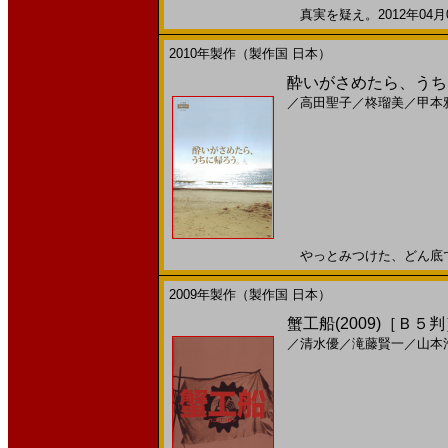
真実を疑え。2012年04月0
2010年製作（製作国 日本）
酔いがさめたら、うちに
／
高田聖子
／
柊瑠美
／
甲本
やっとみつけた、どん底での希
2009年製作（製作国 日本）
蟹工船(2009)［Ｂ５
／
清水優
／
滝藤賢一
／
山本