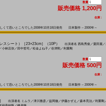
数量
販売価格 1,200円
在庫 :
て恐いところでした2008年10月18日発売 日本製作 -- 2000年～
プレスシート）［23×23cm］（10P）
出演者名
西島秀俊
／
粟田麗
／
／
小林且弥
／
田中哲司
／
松金よね子
／
谷津勲
／
利重剛
数量
販売価格 500円
在庫 :
て恐いところでした2008年10月18日発売 日本製作 -- 2000年～
判］
出演者名
ミムラ
／
津川雅彦
／
益岡徹
／
伊藤かずえ
／
森本亮治
／
利重剛
笑福亭純瓶
／
峰岸徹