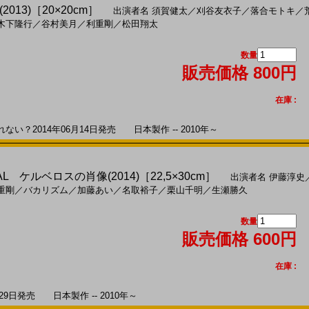
13)［20×20cm］
出演者名
須賀健太
／
刈谷友衣子
／
落合モトキ
／
木下隆行
／
谷村美月
／
利重剛
／
松田翔太
数量
販売価格 800円
在庫 :
？2014年06月14日発売 日本製作 -- 2010年～
 ケルベロスの肖像(2014)［22,5×30cm］
出演者名
伊藤淳史
重剛
／
バカリズム
／
加藤あい
／
名取裕子
／
栗山千明
／
生瀬勝久
数量
販売価格 600円
在庫 :
9日発売 日本製作 -- 2010年～