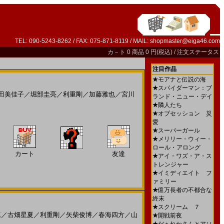
TEL: 090-5243-8262 / FAX: 075-871-8119 / MAIL:
shopmaster@eiga46.com
カ－ト
0 商品 0 円(税込) /
注文ステータス
注目作品
★
モアナと伝説の海
★
スパイダーマン：ブ
田美佳子
／
堀部圭亮
／
利重剛
／
加藤雅也
／
宮川
ランド・ニュー・デイ
★
隣人たち
★
オブセッション 災
愛
★
スーパーガール
★
メリリー・ウィー・
ロール・アロング
カート
友達
★
アイ・ワズ・ア・ス
トレンジャー
★
イミディエイト フ
ァミリー
★
億万長者の不都合な
終末
★
スクリーム ７
真
／
古畑星夏
／
利重剛
／
矢柴俊博
／
春海四方
／
山
★
開戦前夜