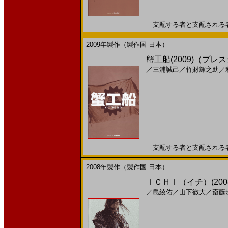
支配する者と支配される者 果
2009年製作（製作国 日本）
蟹工船(2009)（プ
／
三浦誠己
／
竹財輝之助
／
支配する者と支配される者 果
2008年製作（製作国 日本）
ＩＣＨＩ（イチ）(2008
／
島綾佑
／
山下徹大
／
斎藤