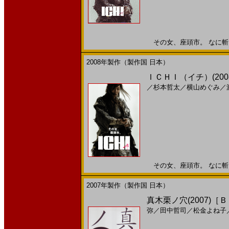
その女、座頭市。 なに斬るか
2008年製作（製作国 日本）
ＩＣＨＩ（イチ）(20
／
杉本哲太
／
横山めぐみ
／
その女、座頭市。 なに斬るか
2007年製作（製作国 日本）
真木栗ノ穴(2007)［
弥
／
田中哲司
／
松金よね子