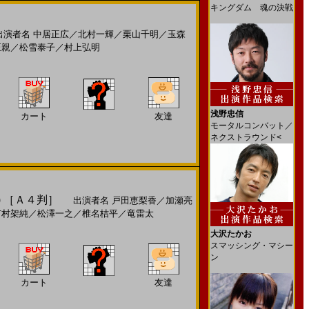
キングダム 魂の決戦
演者名
中居正広
／
北村一輝
／
栗山千明
／
玉森
正親
／
松雪泰子
／
村上弘明
浅野忠信
カート
友達
モータルコンバット／
ネクストラウンド<
 ［Ａ４判］
出演者名
戸田恵梨香
／
加瀬亮
有村架純
／
松澤一之
／
椎名桔平
／
竜雷太
大沢たかお
スマッシング・マシー
ン
カート
友達