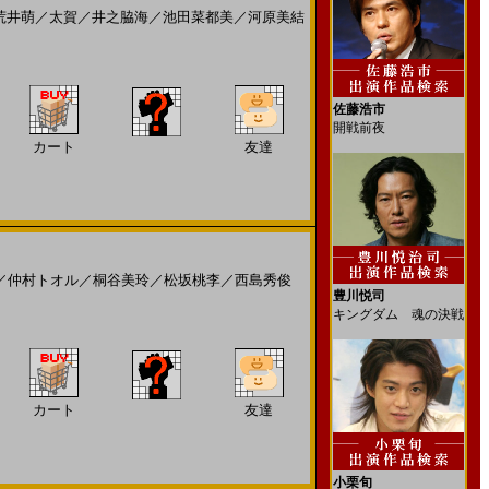
荒井萌
／
太賀
／
井之脇海
／
池田菜都美
／
河原美結
佐藤浩市
開戦前夜
カート
友達
／
仲村トオル
／
桐谷美玲
／
松坂桃李
／
西島秀俊
豊川悦司
キングダム 魂の決戦
カート
友達
小栗旬