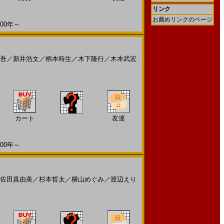
リンク
お薦めリンクのページ
00年～
吾
／
新井浩文
／
柄本時生
／
木下隆行
／
木本武宏
カート
友達
00年～
佐田真由美
／
杉本哲太
／
横山めぐみ
／
渡辺えり