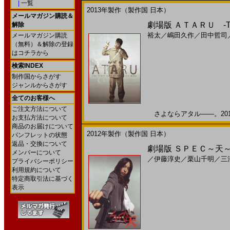
|
一覧
2013年製作（製作国 日本）
メールマガジン購読＆
劇場版 ＡＴＡＲＵ ‐THE F
解除
裕太
／
嶋田久作
／
田中哲司
メールマガジン購読
（無料）＆解除の登録
はコチラから
検索INDEX
制作国からさがす
ジャンルからさがす
全てのお客様へ
ご注文方法について
さよならアタル――。2013
お支払方法について
商品のお届けについて
2012年製作（製作国 日本）
パンフレットの状態
返品・交換について
劇場版 ＳＰＥＣ～天～
メンバーについて
／
伊藤淳史
／
栗山千明
／
三
プライバシーポリシー
利用規約について
特定商取引法に基づく
表示