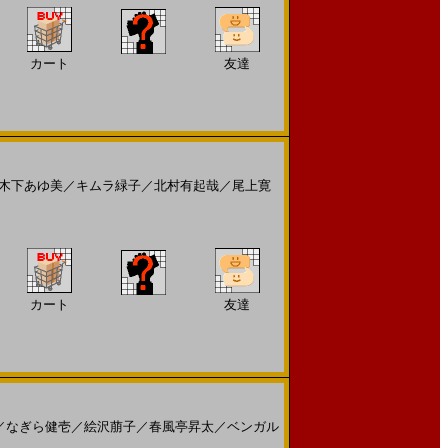
カート
友達
木下あゆ美
／
キムラ緑子
／
北村有起哉
／
尾上寛
カート
友達
／
なぎら健壱
／
絵沢萠子
／
春風亭昇太
／
ベンガル