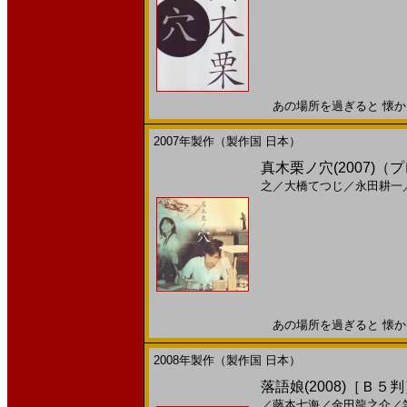
あの場所を過ぎると 懐かしく
2007年製作（製作国 日本）
真木栗ノ穴(2007)（
之
／
大橋てつじ
／
永田耕一
あの場所を過ぎると 懐かしく
2008年製作（製作国 日本）
落語娘(2008)［Ｂ５
／
藤本七海
／
金田龍之介
／