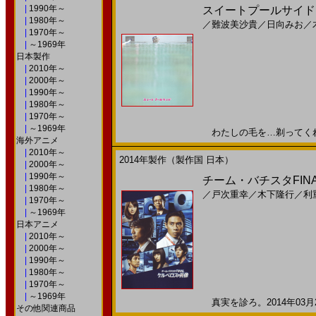
|
1990年～
スイートプールサイド(20
|
1980年～
／
難波美沙貴
／
日向みお
／
|
1970年～
|
～1969年
日本製作
|
2010年～
|
2000年～
|
1990年～
|
1980年～
|
1970年～
|
～1969年
わたしの毛を…剃ってくれない
海外アニメ
|
2010年～
2014年製作（製作国 日本）
|
2000年～
|
1990年～
チーム・バチスタFINAL
|
1980年～
／
戸次重幸
／
木下隆行
／
利
|
1970年～
|
～1969年
日本アニメ
|
2010年～
|
2000年～
|
1990年～
|
1980年～
|
1970年～
|
～1969年
真実を診ろ。2014年03月2
その他関連商品