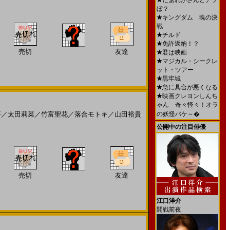
★
だぁれかさんとアソ
ぼ？
★
キングダム 魂の決
戦
★
チルド
★
免許返納！？
売切
友達
★
君は映画
★
マジカル・シークレ
ット・ツアー
★
黒牢城
★
急に具合が悪くなる
★
映画クレヨンしんち
ゃん 奇々怪々！オラ
平
／
太田莉菜
／
竹富聖花
／
落合モトキ
／
山田裕貴
の妖怪バケ～�
公開中の注目俳優
売切
友達
江口洋介
開戦前夜