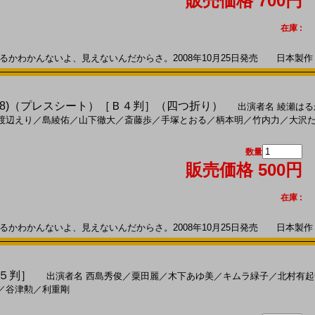
販売価格 700円
在庫 :
わかんないよ、見えないんだからさ。2008年10月25日発売 日本製作 -- 
08)（プレスシート）［Ｂ４判］（四つ折り）
出演者名
綾瀬はる
渡辺えり
／
島綾佑
／
山下徹大
／
斎藤歩
／
手塚とおる
／
柄本明
／
竹内力
／
大沢
数量
販売価格 500円
在庫 :
わかんないよ、見えないんだからさ。2008年10月25日発売 日本製作 -- 
Ｂ５判］
出演者名
西島秀俊
／
粟田麗
／
木下あゆ美
／
キムラ緑子
／
北村有起
／
谷津勲
／
利重剛