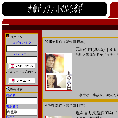
ログイン
2015年製作（製作国 日本）
ログインＩＤ
罪の余白(2015)［Ｂ
パスワード
浩明
／
黒澤はるか
／
イチキ
パスワードを忘れた方
複合検索
事件か、事故か。死んだ娘の親
商品名
2014年製作（製作国 日本）
出演者名
近キョリ恋愛(2014)
監督名