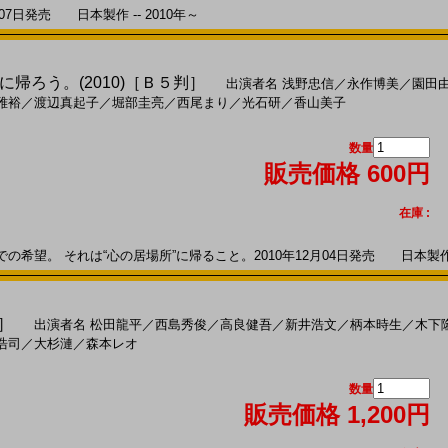
7日発売 日本製作 -- 2010年～
帰ろう。(2010)［Ｂ５判］
出演者名
浅野忠信
／
永作博美
／
園田
雅裕
／
渡辺真起子
／
堀部圭亮
／
西尾まり
／
光石研
／
香山美子
数量
販売価格 600円
在庫 :
望。 それは“心の居場所”に帰ること。2010年12月04日発売 日本製作 --
判］
出演者名
松田龍平
／
西島秀俊
／
高良健吾
／
新井浩文
／
柄本時生
／
木下
浩司
／
大杉漣
／
森本レオ
数量
販売価格 1,200円