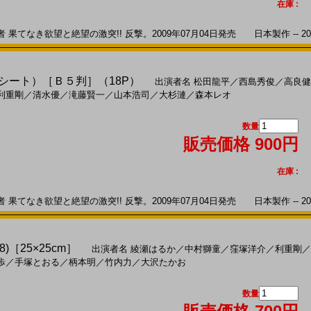
在庫 :
てなき欲望と絶望の激突!! 反撃。2009年07月04日発売 日本製作 -- 20
レスシート）［Ｂ５判］（18P）
出演者名
松田龍平
／
西島秀俊
／
高良健
利重剛
／
清水優
／
滝藤賢一
／
山本浩司
／
大杉漣
／
森本レオ
数量
販売価格 900円
在庫 :
てなき欲望と絶望の激突!! 反撃。2009年07月04日発売 日本製作 -- 20
)［25×25cm］
出演者名
綾瀬はるか
／
中村獅童
／
窪塚洋介
／
利重剛
／
歩
／
手塚とおる
／
柄本明
／
竹内力
／
大沢たかお
数量