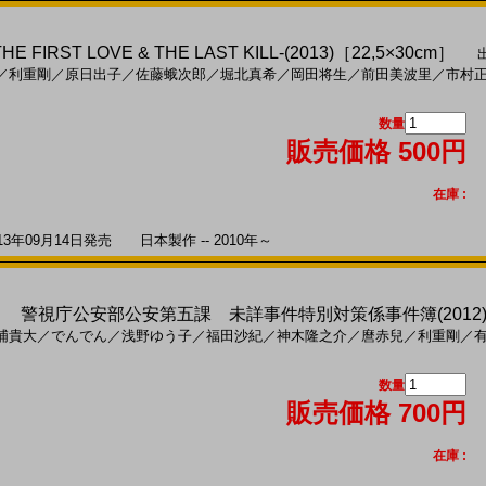
IRST LOVE & THE LAST KILL‐(2013)［22,5×30cm］
出
／
利重剛
／
原日出子
／
佐藤蛾次郎
／
堀北真希
／
岡田将生
／
前田美波里
／
市村
数量
販売価格 500円
在庫 :
年09月14日発売 日本製作 -- 2010年～
 警視庁公安部公安第五課 未詳事件特別対策係事件簿(2012)
浦貴大
／
でんでん
／
浅野ゆう子
／
福田沙紀
／
神木隆之介
／
麿赤兒
／
利重剛
／
数量
販売価格 700円
在庫 :