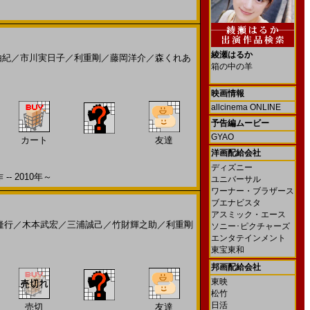
綾瀬はるか
由紀
／
市川実日子
／
利重剛
／
藤岡洋介
／
森くれあ
箱の中の羊
映画情報
allcinema ONLINE
予告編ムービー
GYAO
カート
友達
洋画配給会社
ディズニー
 2010年～
ユニバーサル
ワーナー・ブラザース
ブエナビスタ
アスミック・エース
隆行
／
木本武宏
／
三浦誠己
／
竹財輝之助
／
利重剛
ソニー･ピクチャーズ
エンタテインメント
東宝東和
邦画配給会社
東映
松竹
日活
売切
友達