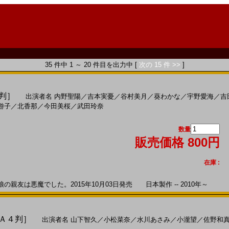
35 件中 1 ～ 20 件目を出力中 [
次の 15 件 >>
]
５判］
出演者名
内野聖陽
／
吉本実憂
／
谷村美月
／
葵わかな
／
宇野愛海
／
吉
游子
／
北香那
／
今田美桜
／
武田玲奈
数量
販売価格 800円
在庫 :
友は悪魔でした。2015年10月03日発売 日本製作 -- 2010年～
［Ａ４判］
出演者名
山下智久
／
小松菜奈
／
水川あさみ
／
小瀧望
／
佐野和