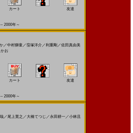
カート
友達
2000年～
か
／
中村獅童
／
窪塚洋介
／
利重剛
／
佐田真由美
たかお
カート
友達
2000年～
哉
／
尾上寛之
／
大橋てつじ
／
永田耕一
／
小林且