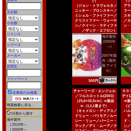
で）
（ジ
（ジョン・トラヴォルタ／
アラ
ニッキー・ブロンスキー／
ラー
大分類
ミシェル・ファイファー／
スキ
クリストファー・ウォーケ
／カ
小分類
ン／クイーン・ラティファ
ン・
／ザック・エフロン）
ジャンル
海外製作
(2000年
シリーズ
～)
メーカー
2007年製
作（製作
国 アメリ
説明文
カ）
フリーワード
500円
チャーリーズ・エンジェル
００
在庫有のみ検索
／フルスロットル(2003)
デイ(2
［25,6×30,5cm］≪新品
≪新
簡易検索に戻る...
≫（1人1冊まで）
（ピ
（キャメロン・ディアス／
ハル
分類から探す
ドリュー・バリモア／ルー
テ
海外製作
シー・リュー／バーニー・
ド・
|
2010年～
マック／デミ・ムーア／ク
ン／
|
2000年～
リスピン・グローヴァー／
ウィ