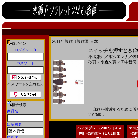
2011年製作（製作国 日本）
ログイン
ログインＩＤ
スイッチを押すとき(2
小出恵介
／
水沢エレナ
／
佐
砂羽
／
小倉久寛
／
田中哲司
パスワード
パスワードを忘れた方
複合検索
自殺を撲滅するために僕らの
商品名
2010年～
出演者名
ヘアスプレー(2007)［Ａ４
マスク
判］≪新品≫（1人1冊ま
≪新
監督名