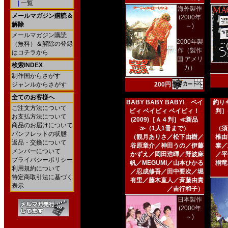
|
一覧
海外製作
メールマガジン購読＆
(2000年
解除
～)
メールマガジン購読
2000年製
（無料）＆解除の登録
作（製作
はコチラから
国 アメリ
検索INDEX
カ）
制作国からさがす
ジャンルからさがす
200円
全てのお客様へ
BABY BABY BABY! ベイ
釣りキ
ご注文方法について
ビィ ベイビィ ベイビィ！
判］
お支払方法について
(2009)［Ａ４判］≪新品
商品のお届けについて
≫（1人1冊まで）
（須
パンフレットの状態
（観月ありさ／松下由樹／
椎由
返品・交換について
谷原章介／神田うの／伊藤
泰／
メンバーについて
かずえ／岡田浩暉／野波麻
／平
プライバシーポリシー
帆／MEGUMI／山本ひかる
桐竜
利用規約について
／忍成修吾／田中要次／堀
特定商取引法に基づく
有里／藤木直人／斉藤由貴
表示
／吉行和子）
日本製作
(2000年
～)