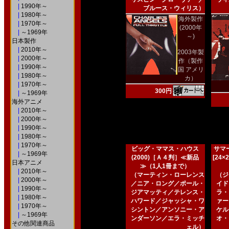
|
1990年～
ブルース・ウィリス）
|
1980年～
海外製作
|
1970年～
(2000年
|
～1969年
～)
日本製作
|
2010年～
2003年製
|
2000年～
作（製作
|
1990年～
国 アメリ
|
1980年～
カ）
|
1970年～
300円
|
～1969年
海外アニメ
|
2010年～
|
2000年～
|
1990年～
|
1980年～
|
1970年～
ビッグ・ママス・ハウス
サマー
|
～1969年
(2000)［Ａ４判］≪新品
[24
日本アニメ
≫（1人1冊まで）
|
2010年～
（マーティン・ローレンス
（ジ
|
2000年～
／ニア・ロング／ポール・
イド
|
1990年～
ジアマッティ／テレンス・
ラ・
|
1980年～
ハワード／ジャッシャ・ワ
ァー
|
1970年～
シントン／アンソニー・ア
ケル
|
～1969年
ンダーソン／エラ・ミッチ
オ・
その他関連商品
ェル）