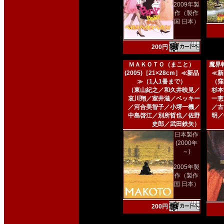
2009年製
作（製作
国 日本）
200円
ＭＡＫＯＴＯ（まこと）
魔界転
(2005)［21×28cm］≪新品
≪新
≫（1人1冊まで）
（窪
（東山紀之／和久井映見／
杉本
哀川翔／室井滋／ベッキー
一恵
／河合美智子／小堺一機／
／古
中島啓江／別所哲也／佐野
明／
史郎／武田鉄矢）
日本製作
(2000年
～)
2005年製
作（製作
国 日本）
200円