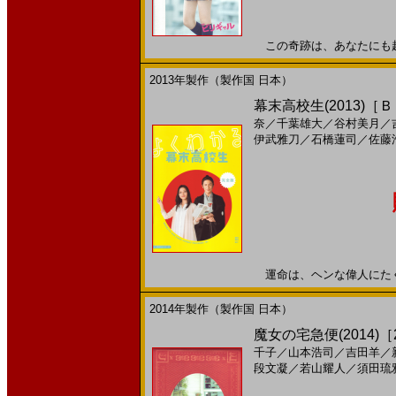
この奇跡は、あなたにも起こる
2013年製作（製作国 日本）
幕末高校生(2013)［
奈
／
千葉雄大
／
谷村美月
／
伊武雅刀
／
石橋蓮司
／
佐藤
運命は、ヘンな偉人にたくされ
2014年製作（製作国 日本）
魔女の宅急便(2014)［25
千子
／
山本浩司
／
吉田羊
／
段文凝
／
若山耀人
／
須田琉