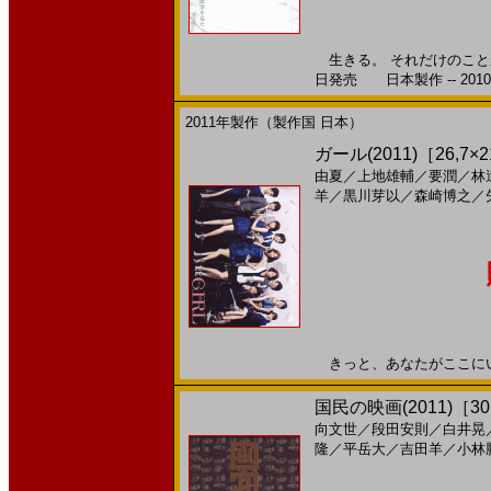
生きる。 それだけのことが
日発売 日本製作 -- 201
2011年製作（製作国 日本）
ガール(2011)［26,7×
由夏
／
上地雄輔
／
要潤
／
林
羊
／
黒川芽以
／
森崎博之
／
きっと、あなたがここにいる。
国民の映画(2011)［3
向文世
／
段田安則
／
白井晃
隆
／
平岳大
／
吉田羊
／
小林