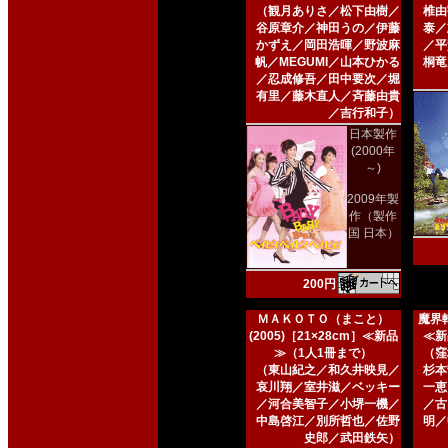
（観月ありさ／松下由樹／
椎由
谷原章介／神田うの／伊藤
泰／
かずえ／岡田浩暉／野波麻
／平
帆／MEGUMI／山本ひかる
桐竜
／忍成修吾／田中要次／堀
有里／藤木直人／斉藤由貴
／吉行和子）
日本製作
(2000年
～)
2009年製
作（製作
国 日本）
200円
ＭＡＫＯＴＯ（まこと）
魔界転
(2005)［21×28cm］≪新品
≪新
≫（1人1冊まで）
（窪
（東山紀之／和久井映見／
杉本
哀川翔／室井滋／ベッキー
一恵
／河合美智子／小堺一機／
／古
中島啓江／別所哲也／佐野
明／
史郎／武田鉄矢）