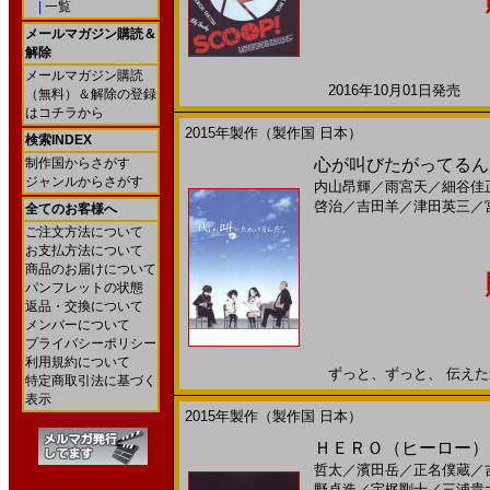
|
一覧
メールマガジン購読＆
解除
メールマガジン購読
2016年10月01日発売 日
（無料）＆解除の登録
はコチラから
2015年製作（製作国 日本）
検索INDEX
制作国からさがす
心が叫びたがってるんだ
ジャンルからさがす
内山昂輝
／
雨宮天
／
細谷佳
啓治
／
吉田羊
／
津田英三
／
全てのお客様へ
ご注文方法について
お支払方法について
商品のお届けについて
パンフレットの状態
返品・交換について
メンバーについて
プライバシーポリシー
利用規約について
ずっと、ずっと、 伝えたかっ
特定商取引法に基づく
表示
2015年製作（製作国 日本）
ＨＥＲＯ（ヒーロー）(
哲太
／
濱田岳
／
正名僕蔵
／
野卓造
／
宇梶剛士
／
三浦貴