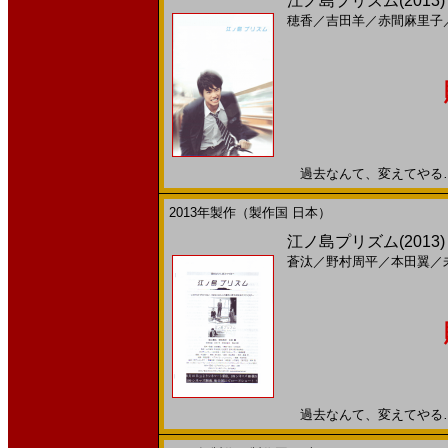
江ノ島プリズム(2013
穂香
／
吉田羊
／
赤間麻里子
過去なんて、変えてやる…20
2013年製作（製作国 日本）
江ノ島プリズム(201
蒼汰
／
野村周平
／
本田翼
／
過去なんて、変えてやる…20