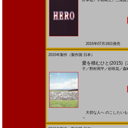
2015年07月18日発売 日
2015年製作（製作国 日本）
愛を積むひと(2015)［2
子
／
野村周平
／
杉咲花
／
森
大切な人へ のこしたいものは
～