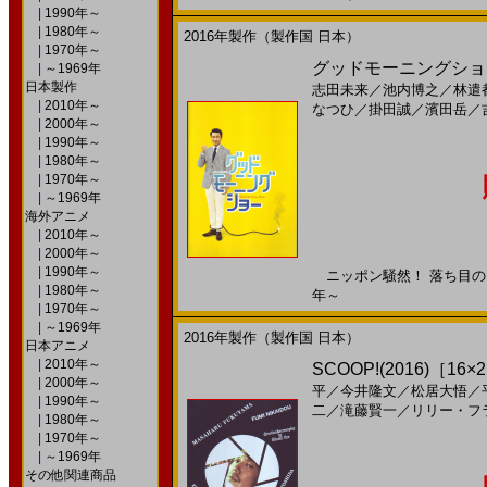
|
1990年～
|
1980年～
2016年製作（製作国 日本）
|
1970年～
グッドモーニングショー
|
～1969年
日本製作
志田未来
／
池内博之
／
林遣
|
2010年～
なつひ
／
掛田誠
／
濱田岳
／
|
2000年～
|
1990年～
|
1980年～
|
1970年～
|
～1969年
海外アニメ
|
2010年～
|
2000年～
|
1990年～
ニッポン騒然！ 落ち目のキャ
|
1980年～
年～
|
1970年～
|
～1969年
2016年製作（製作国 日本）
日本アニメ
|
2010年～
SCOOP!(2016)［16×
|
2000年～
平
／
今井隆文
／
松居大悟
／
|
1990年～
二
／
滝藤賢一
／
リリー・フ
|
1980年～
|
1970年～
|
～1969年
その他関連商品