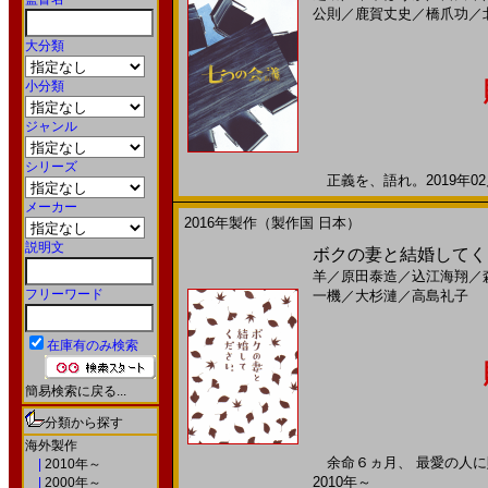
公則
／
鹿賀丈史
／
橋爪功
／
大分類
小分類
ジャンル
シリーズ
正義を、語れ。2019年02月
メーカー
2016年製作（製作国 日本）
説明文
ボクの妻と結婚してくだ
羊
／
原田泰造
／
込江海翔
／
フリーワード
一機
／
大杉漣
／
高島礼子
在庫有のみ検索
簡易検索に戻る...
分類から探す
海外製作
余命６ヵ月、 最愛の人に贈る
|
2010年～
2010年～
|
2000年～