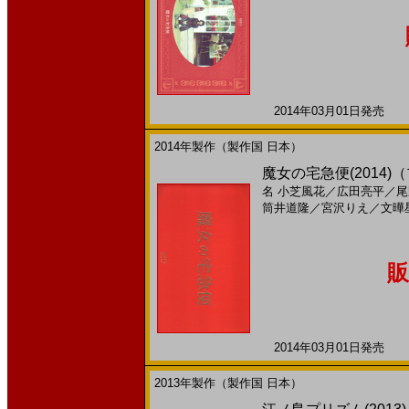
2014年03月01日発売 日
2014年製作（製作国 日本）
魔女の宅急便(2014)（
名
小芝風花
／
広田亮平
／
尾
筒井道隆
／
宮沢りえ
／
文曄
販
2014年03月01日発売 日
2013年製作（製作国 日本）