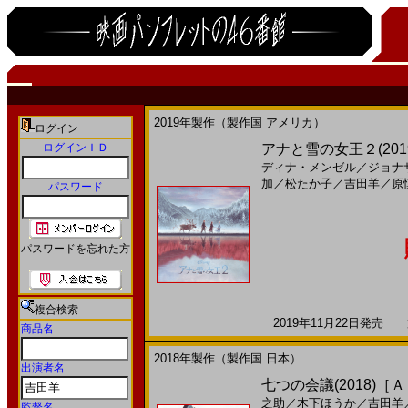
2019年製作（製作国 アメリカ）
ログイン
ログインＩＤ
アナと雪の女王２(2019
ディナ・メンゼル
／
ジョナ
加
／
松たか子
／
吉田羊
／
原
パスワード
パスワードを忘れた方
複合検索
2019年11月22日発売 海
商品名
2018年製作（製作国 日本）
出演者名
七つの会議(2018)［
之助
／
木下ほうか
／
吉田羊
監督名