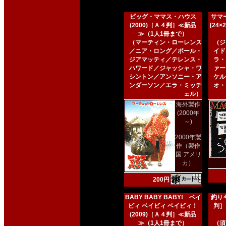
ビッグ・ママス・ハウス
サマー
(2000)［Ａ４判］≪新品
[24
≫（1人1冊まで）
（マーティン・ローレンス
（ジ
／ニア・ロング／ポール・
イド
ジアマッティ／テレンス・
ラ・
ハワード／ジャッシャ・ワ
ァー
シントン／アンソニー・ア
ケル
ンダーソン／エラ・ミッチ
オ・
ェル）
海外製作
(2000年
～)
2000年製
作（製作
国 アメリ
カ）
200円
BABY BABY BABY! ベイ
釣りキ
ビィ ベイビィ ベイビィ！
判］
(2009)［Ａ４判］≪新品
≫（1人1冊まで）
（須