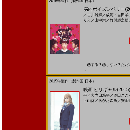
2015年製作（製作国 日本）
脳内ポイズンベリー(2015
／
古川雄輝
／
成河
／
吉田羊
りえ
／
山中崇
／
竹財輝之助
恋する？恋しない？ただいま脳
～
2015年製作（製作国 日本）
映画 ビリギャル(2015)
平
／
大内田悠平
／
奥田ここ
下山葵
／
あがた森魚
／
安田