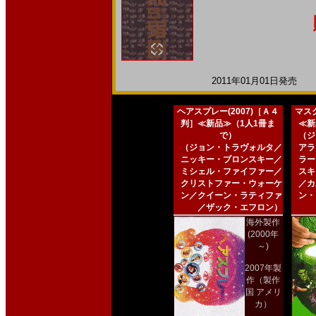
2011年01月01日発売 日
ヘアスプレー(2007)［Ａ４
マスク
判］≪新品≫（1人1冊ま
≪新
で）
（ジ
（ジョン・トラヴォルタ／
アラ
ニッキー・ブロンスキー／
ラー
ミシェル・ファイファー／
スキ
クリストファー・ウォーケ
／カ
ン／クイーン・ラティファ
ン・
／ザック・エフロン）
海外製作
(2000年
～)
2007年製
作（製作
国 アメリ
カ）