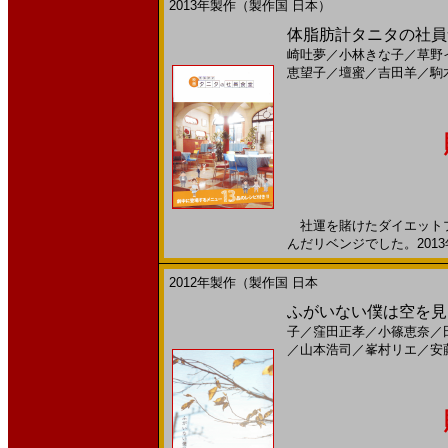
2013年製作（製作国 日本）
体脂肪計タニタの社員食
崎吐夢
／
小林きな子
／
草野
恵望子
／
壇蜜
／
吉田羊
／
駒
社運を賭けたダイエットプ
んだリベンジでした。2013年
2012年製作（製作国 日本
ふがいない僕は空を見た(2
子
／
窪田正孝
／
小篠恵奈
／
／
山本浩司
／
峯村リエ
／
安