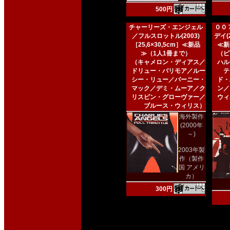
500円
チャーリーズ・エンジェル
００
／フルスロットル(2003)
デイ(2
［25,6×30,5cm］≪新品
≪新
≫（1人1冊まで）
（ピ
（キャメロン・ディアス／
ハル
ドリュー・バリモア／ルー
テ
シー・リュー／バーニー・
ド・
マック／デミ・ムーア／ク
ン／
リスピン・グローヴァー／
ウィ
ブルース・ウィリス）
海外製作
(2000年
～)
2003年製
作（製作
国 アメリ
カ）
300円