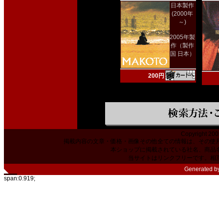
日本製作
(2000年
～)
2005年製
作（製作
国 日本）
200円
Copyright 200
掲載内容の文章・価格・画像その他全ての情報は、その使
本ショップに掲載されている社名、商品
当サイトはリンクフリーです。相
Generated b
span:0.919;