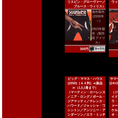
リスピン・グローヴァー／
ウィ
ブルース・ウィリス）
海外製作
(2000年
～)
2003年製
作（製作
国 アメリ
カ）
300円
ビッグ・ママス・ハウス
サマー
(2000)［Ａ４判］≪新品
[24
≫（1人1冊まで）
（マーティン・ローレンス
（ジ
／ニア・ロング／ポール・
イド
ジアマッティ／テレンス・
ラ・
ハワード／ジャッシャ・ワ
ァー
シントン／アンソニー・ア
ケル
ンダーソン／エラ・ミッチ
オ・