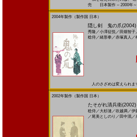
売 日本製作 -- 2000年～
2004年製作（製作国 日本）
隠し剣 鬼の爪(2004)［
秀隆
／
小澤征悦
／
田畑智子
稔侍
／
緒形拳
／
赤塚真人
／
人のさざめは変えられますか。
2002年製作（製作国 日本）
たそがれ清兵衛(2002)［
稔侍
／
大杉漣
／
吹越満
／
伊
／
尾美としのり
／
田中泯
／