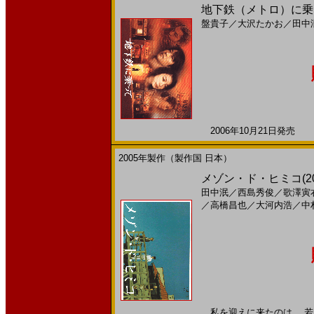
地下鉄（メトロ）に乗っ
盤貴子
／
大沢たかお
／
田中
2006年10月21日発売 日
2005年製作（製作国 日本）
メゾン・ド・ヒミコ(2
田中泯
／
西島秀俊
／
歌澤寅
／
高橋昌也
／
大河内浩
／
中
私を迎えに来たのは、 若く