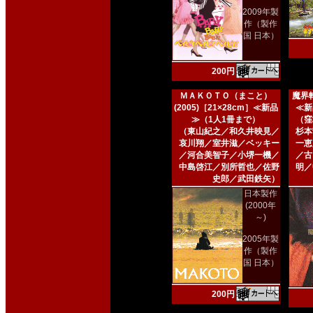
2009年製
作（製作
国 日本）
200円
ＭＡＫＯＴＯ（まこと）
魔界転
(2005)［21×28cm］≪新品
≪新
≫（1人1冊まで）
（窪
（東山紀之／和久井映見／
杉本
哀川翔／室井滋／ベッキー
一恵
／河合美智子／小堺一機／
／古
中島啓江／別所哲也／佐野
明／
史郎／武田鉄矢）
日本製作
(2000年
～)
2005年製
作（製作
国 日本）
200円