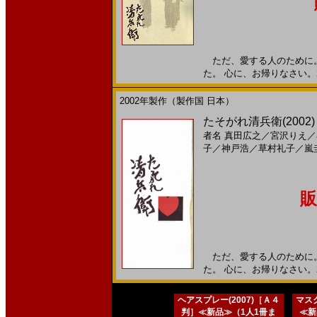
ただ、愛する人のために。
た。 心に、お帰りなさい。20
2002年製作（製作国 日本）
たそがれ清兵衛(2002)
者名
真田広之
／
宮沢りえ
／
子
／
神戸浩
／
草村礼子
／
嵐
販
ただ、愛する人のために。
た。 心に、お帰りなさい。20
ヘアスプレー(2007)［Ａ４
マスク
判］≪新品≫（1人1冊ま
≪新