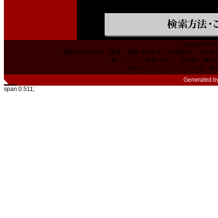
Copyright 200
掲載内容の文章・価格・画像その他全ての情報は、その使
本ショップに掲載されている社名、商品
当サイトはリンクフリーです。相
Generated b
span:0.511;