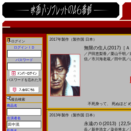
2017年製作（製作国 日本）
ログイン
ログインＩＤ
無限の住人(2017)［
／
戸田恵梨香
／
栗山千明
／
信
／
市川海老蔵
／
田中泯
／
パスワード
パスワードを忘れた方
複合検索
不死身って、 死ぬほど めん
商品名
2013年製作（製作国 日本）
出演者名
永遠の０(2013)［22,5
岳
／
新井浩文
／
染谷将太
／
監督名