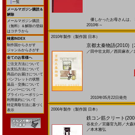
|
一覧
メールマガジン購読＆
解除
優しかったお母さんは、 私
メールマガジン購読
2010年～
（無料）＆解除の登録
はコチラから
2010年製作（製作国 日本）
検索INDEX
制作国からさがす
京都太秦物語(2010)［22
ジャンルからさがす
／
田中壮太郎
／
西田麻衣
／
全てのお客様へ
ご注文方法について
お支払方法について
商品のお届けについて
パンフレットの状態
返品・交換について
メンバーについて
プライバシーポリシー
2010年05月22日発売 日
利用規約について
特定商取引法に基づく
2006年製作（製作国 日本）
表示
鉄コン筋クリート(200
谷友介
／
宮藤官九郎
／
大森
／
本木雅弘