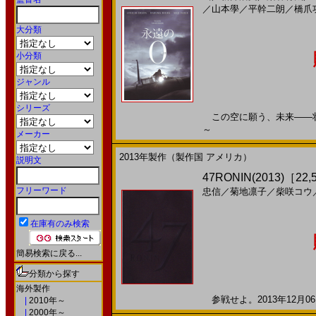
／
山本學
／
平幹二朗
／
橋爪
大分類
小分類
ジャンル
シリーズ
この空に願う、未来――壮大な
～
メーカー
2013年製作（製作国 アメリカ）
説明文
47RONIN(2013)［22,
フリーワード
忠信
／
菊地凛子
／
柴咲コウ
在庫有のみ検索
簡易検索に戻る...
分類から探す
海外製作
参戦せよ。2013年12月06
|
2010年～
|
2000年～