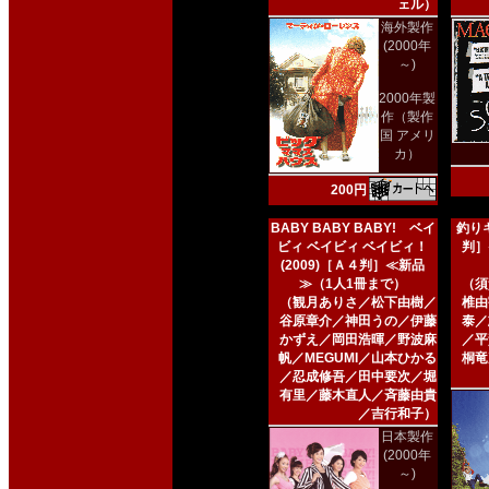
ェル）
海外製作
(2000年
～)
2000年製
作（製作
国 アメリ
カ）
200円
BABY BABY BABY! ベイ
釣りキ
ビィ ベイビィ ベイビィ！
判］
(2009)［Ａ４判］≪新品
≫（1人1冊まで）
（須
（観月ありさ／松下由樹／
椎由
谷原章介／神田うの／伊藤
泰／
かずえ／岡田浩暉／野波麻
／平
帆／MEGUMI／山本ひかる
桐竜
／忍成修吾／田中要次／堀
有里／藤木直人／斉藤由貴
／吉行和子）
日本製作
(2000年
～)