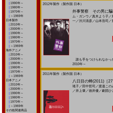
|
1990年～
2012年製作（製作国 日本）
|
1980年～
外事警察 その男に騙さ
|
1970年～
|
～1969年
ム・ガンウ
／
真木よう子
／
日本製作
一
／
渋川清彦
／
山本浩司
／
|
2010年～
|
2000年～
|
1990年～
|
1980年～
|
1970年～
|
～1969年
海外アニメ
|
2010年～
|
2000年～
誰も手をつけられなかった“裏
|
1990年～
2010年～
|
1980年～
|
1970年～
2011年製作（製作国 日本）
|
～1969年
日本アニメ
八日目の蝉(2011)［27
|
2010年～
瑤子
／
田中哲司
／
渡邉この
|
2000年～
／
井上肇
／
徳井優
／
劇団ひ
|
1990年～
|
1980年～
|
1970年～
|
～1969年
その他関連商品