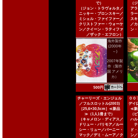
で）
（ジ
（ジョン・トラヴォルタ／
アラ
ニッキー・ブロンスキー／
ラー
ミシェル・ファイファー／
スキ
クリストファー・ウォーケ
／カ
ン／クイーン・ラティファ
ン・
／ザック・エフロン）
海外製作
(2000年
～)
2007年製
作（製作
国 アメリ
カ）
500円
チャーリーズ・エンジェル
００
／フルスロットル(2003)
デイ(2
［25,6×30,5cm］≪新品
≪新
≫（1人1冊まで）
（ピ
（キャメロン・ディアス／
ハル
ドリュー・バリモア／ルー
テ
シー・リュー／バーニー・
ド・
マック／デミ・ムーア／ク
ン／