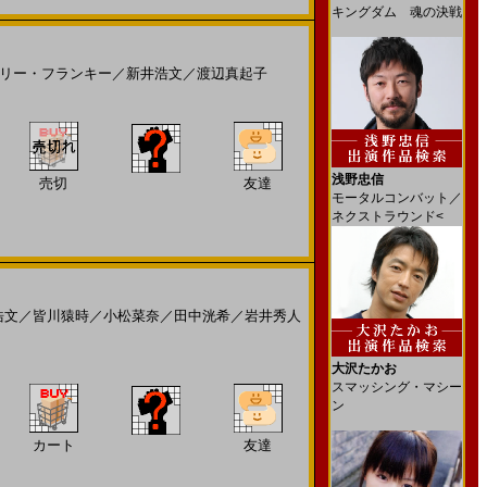
キングダム 魂の決戦
リー・フランキー
／
新井浩文
／
渡辺真起子
浅野忠信
売切
友達
モータルコンバット／
ネクストラウンド<
浩文
／
皆川猿時
／
小松菜奈
／
田中洸希
／
岩井秀人
大沢たかお
スマッシング・マシー
ン
カート
友達