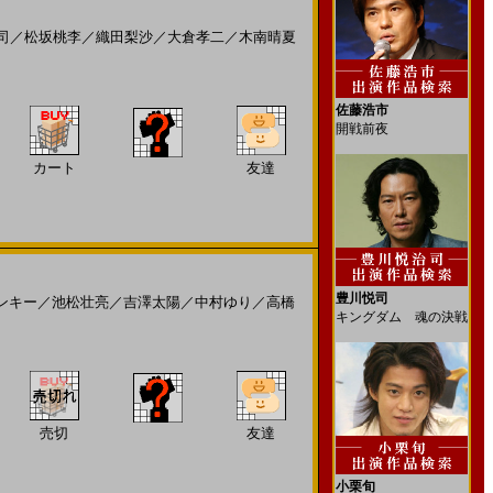
司
／
松坂桃李
／
織田梨沙
／
大倉孝二
／
木南晴夏
佐藤浩市
開戦前夜
カート
友達
豊川悦司
ンキー
／
池松壮亮
／
吉澤太陽
／
中村ゆり
／
高橋
キングダム 魂の決戦
売切
友達
小栗旬