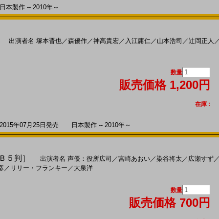
本製作 -- 2010年～
出演者名
塚本晋也
／
森優作
／
神高貴宏
／
入江庸仁
／
山本浩司
／
辻岡正人
数量
販売価格 1,200円
在庫 :
5年07月25日発売 日本製作 -- 2010年～
［Ｂ５判］
出演者名
声優：役所広司
／
宮崎あおい
／
染谷将太
／
広瀬すず
彦
／
リリー・フランキー
／
大泉洋
数量
販売価格 700円