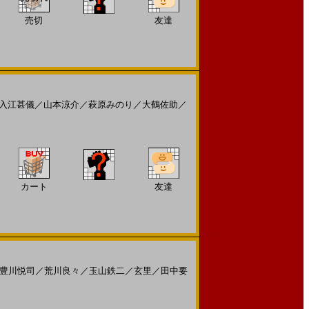
売切
友達
入江甚儀
／
山本涼介
／
萩原みのり
／
大鶴佐助
／
カート
友達
豊川悦司
／
荒川良々
／
玉山鉄二
／
玄里
／
田中要