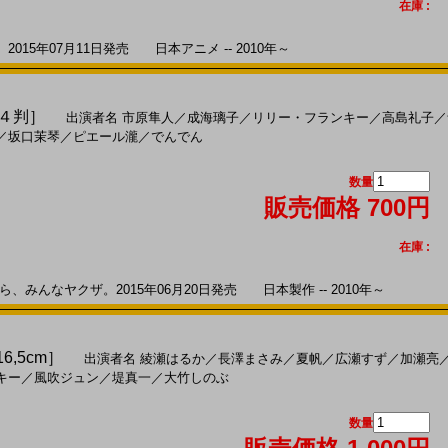
在庫 :
15年07月11日発売 日本アニメ -- 2010年～
Ａ４判］
出演者名
市原隼人
／
成海璃子
／
リリー・フランキー
／
高島礼子
／
／
坂口茉琴
／
ピエール瀧
／
でんでん
数量
販売価格 700円
在庫 :
みんなヤクザ。2015年06月20日発売 日本製作 -- 2010年～
16,5cm］
出演者名
綾瀬はるか
／
長澤まさみ
／
夏帆
／
広瀬すず
／
加瀬亮
キー
／
風吹ジュン
／
堤真一
／
大竹しのぶ
数量