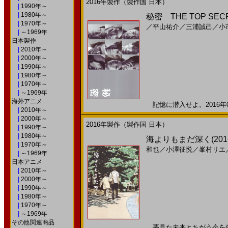
2016年製作（製作国 日本）
|
1990年～
|
1980年～
秘密 THE TOP SECRE
|
1970年～
／
平山祐介
／
三浦誠己
／
小
|
～1969年
日本製作
|
2010年～
|
2000年～
|
1990年～
|
1980年～
|
1970年～
|
～1969年
海外アニメ
記憶に潜入せよ。2016年08
|
2010年～
|
2000年～
2016年製作（製作国 日本）
|
1990年～
|
1980年～
海よりもまだ深く(201
|
1970年～
和也
／
小澤征悦
／
峯村リエ
|
～1969年
日本アニメ
|
2010年～
|
2000年～
|
1990年～
|
1980年～
|
1970年～
|
～1969年
その他関連商品
夢見た未来とちがう今を生きる