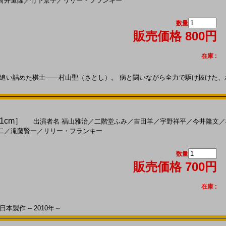
筒井道隆
／
竹下景子
／
リリー・フランキー
数量
販売価格 800円
在庫 :
い詰めた棋士――村山聖（さとし）。 病と闘いながら全力で駆け抜けた、わず
21cm］
出演者名
福山雅治
／
二階堂ふみ
／
吉田羊
／
宇野祥平
／
今井隆文
／
二
／
滝藤賢一
／
リリー・フランキー
数量
販売価格 700円
在庫 :
本製作 -- 2010年～