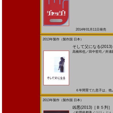
2014年01月11日発売 日
2013年製作（製作国 日本）
そして父になる(2013)
高橋和也
／
田中哲司
／
井浦
６年間育てた息子は、他人の子
2013年製作（製作国 日本）
凶悪(2013)［Ｂ５判］
／
松岡依都美
／
ジジ・ぶぅ