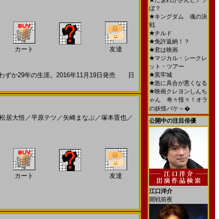
★
だぁれかさんとアソ
ぼ？
★
キングダム 魂の決
戦
★
チルド
★
免許返納！？
カート
友達
★
君は映画
★
マジカル・シークレ
ット・ツアー
か29年の生涯。2016年11月19日発売 日
★
黒牢城
★
急に具合が悪くなる
★
映画クレヨンしんち
ゃん 奇々怪々！オラ
の妖怪バケ～�
松居大悟
／
平原テツ
／
矢崎まなぶ
／
塚本晋也
／
公開中の注目俳優
カート
友達
江口洋介
開戦前夜