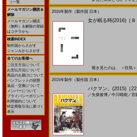
|
一覧
メールマガジン購読＆
2016年製作（製作国 日本）
解除
女が眠る時(2016)［
メールマガジン購読
（無料）＆解除の登録
はコチラから
検索INDEX
制作国からさがす
ジャンルからさがす
全てのお客様へ
ご注文方法について
覗き見たのは、 ＜狂気＞か＜
お支払方法について
商品のお届けについて
2015年製作（製作国 日本）
パンフレットの状態
返品・交換について
バクマン。(2015)［22
メンバーについて
／
矢柴俊博
／
中川晴樹
／
宮
プライバシーポリシー
利用規約について
特定商取引法に基づく
表示