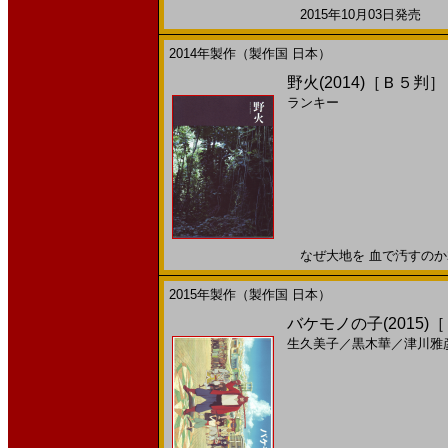
2015年10月03日発売 日
2014年製作（製作国 日本）
野火(2014)［Ｂ５判］
ランキー
なぜ大地を 血で汚すのか201
2015年製作（製作国 日本）
バケモノの子(2015)
生久美子
／
黒木華
／
津川雅