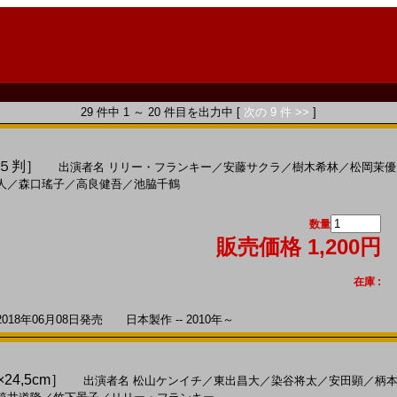
29 件中 1 ～ 20 件目を出力中 [
次の 9 件 >>
]
Ｂ５判］
出演者名
リリー・フランキー
／
安藤サクラ
／
樹木希林
／
松岡茉優
人
／
森口瑤子
／
高良健吾
／
池脇千鶴
数量
販売価格 1,200円
在庫 :
8年06月08日発売 日本製作 -- 2010年～
×24,5cm］
出演者名
松山ケンイチ
／
東出昌大
／
染谷将太
／
安田顕
／
柄