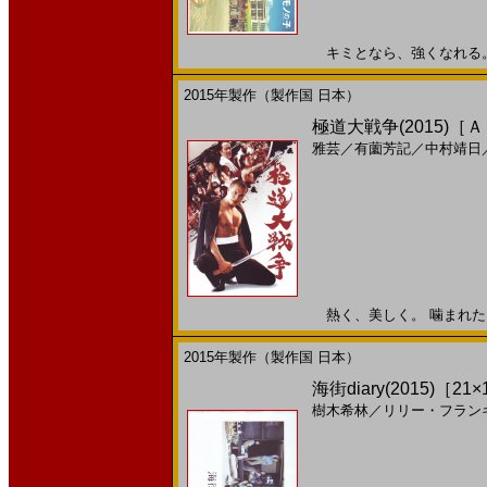
キミとなら、強くなれる。20
2015年製作（製作国 日本）
極道大戦争(2015)［
雅芸
／
有薗芳記
／
中村靖日
熱く、美しく。 噛まれたら、
2015年製作（製作国 日本）
海街diary(2015)［21×
樹木希林
／
リリー・フラン