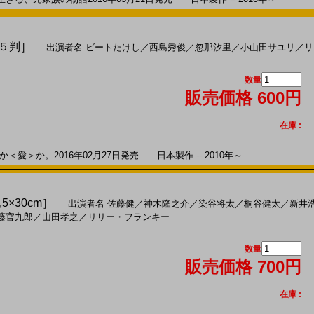
Ｂ５判］
出演者名
ビートたけし
／
西島秀俊
／
忽那汐里
／
小山田サユリ
／
リ
数量
販売価格 600円
在庫 :
愛＞か。2016年02月27日発売 日本製作 -- 2010年～
,5×30cm］
出演者名
佐藤健
／
神木隆之介
／
染谷将太
／
桐谷健太
／
新井
藤官九郎
／
山田孝之
／
リリー・フランキー
数量
販売価格 700円
在庫 :