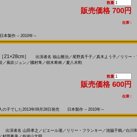
数量
販売価格 700円
在庫 :
本製作 -- 2010年～
［21×28cm］
出演者名
福山雅治
／
尾野真千子
／
真木よう子
／
リリー・
新
／
風吹ジュン
／
國村隼
／
樹木希林
／
夏八木勲
数量
販売価格 600円
在庫 :
でした2013年09月28日発売 日本製作 -- 2010年～
出演者名
山田孝之
／
ピエール瀧
／
リリー・フランキー
／
池脇千鶴
／
白川
／
村岡希美
／
外波山文明