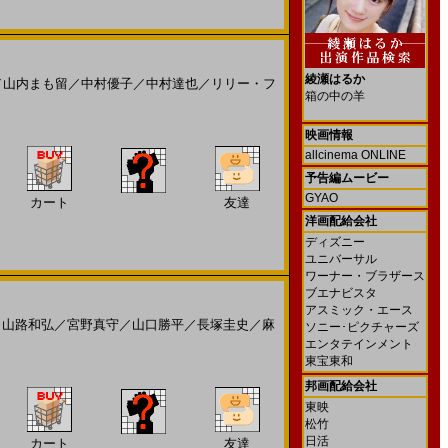
綾瀬はるか
／
山内まも留
／
中村優子
／
中村達也
／
リリー・フ
箱の中の羊
映画情報
allcinema ONLINE
予告編ムービー
GYAO
カート
友達
洋画配給会社
ディズニー
ユニバーサル
ワーナー・ブラザース
ブエナビスタ
アスミック・エース
／
山路和弘
／
宮野真守
／
山口勝平
／
長塚圭史
／
麻
ソニー･ピクチャーズ
エンタテインメント
東宝東和
邦画配給会社
東映
松竹
日活
カート
友達