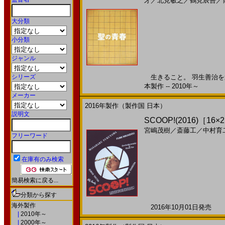
牙
／
北見敏之
／
鶴見辰吾
／
大分類
小分類
ジャンル
シリーズ
生きること。 羽生善治を追
本製作 -- 2010年～
メーカー
2016年製作（製作国 日本）
説明文
SCOOP!(2016)［16×
宮嶋茂樹
／
斎藤工
／
中村育
フリーワード
在庫有のみ検索
簡易検索に戻る...
分類から探す
海外製作
2016年10月01日発売 日
|
2010年～
|
2000年～