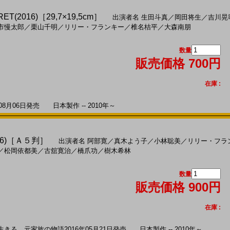
T(2016)［29,7×19,5cm］
出演者名
生田斗真
／
岡田将生
／
吉川晃
市慢太郎
／
栗山千明
／
リリー・フランキー
／
椎名桔平
／
大森南朋
数量
販売価格 700円
在庫 :
月06日発売 日本製作 -- 2010年～
6)［Ａ５判］
出演者名
阿部寛
／
真木よう子
／
小林聡美
／
リリー・フラ
／
松岡依都美
／
古舘寛治
／
橋爪功
／
樹木希林
数量
販売価格 900円
在庫 :
、元家族の物語2016年05月21日発売 日本製作 -- 2010年～