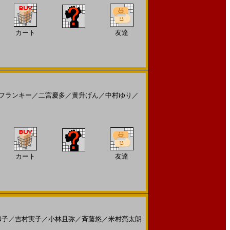
カート
友達
フランキー
／
二宮慶多
／
黄升げん
／
中村ゆり
／
カート
友達
和子
／
吉村実子
／
小林且弥
／
斉藤悠
／
米村亮太朗