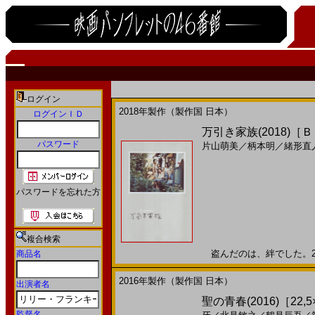
ログイン
2018年製作（製作国 日本）
ログインＩＤ
万引き家族(2018)［
パスワード
片山萌美
／
柄本明
／
緒形直
パスワードを忘れた方
複合検索
盗んだのは、絆でした。201
商品名
2016年製作（製作国 日本）
出演者名
聖の青春(2016)［22,5
監督名