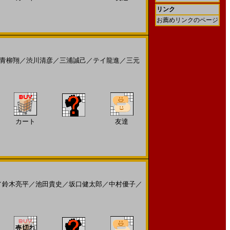
リンク
お薦めリンクのページ
青柳翔
／
渋川清彦
／
三浦誠己
／
テイ龍進
／
三元
カート
友達
／
鈴木亮平
／
池田貴史
／
坂口健太郎
／
中村優子
／