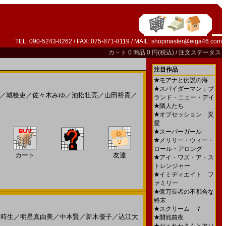
TEL: 090-5243-8262 / FAX: 075-871-8119 / MAIL:
shopmaster@eiga46.com
カ－ト
0 商品 0 円(税込) /
注文ステータス
注目作品
★
モアナと伝説の海
★
スパイダーマン：ブ
／
城桧吏
／
佐々木みゆ
／
池松壮亮
／
山田裕貴
／
ランド・ニュー・デイ
★
隣人たち
★
オブセッション 災
愛
★
スーパーガール
★
メリリー・ウィー・
ロール・アロング
カート
友達
★
アイ・ワズ・ア・ス
トレンジャー
★
イミディエイト フ
ァミリー
★
億万長者の不都合な
終末
★
スクリーム ７
本時生
／
明星真由美
／
中本賢
／
新木優子
／
込江大
★
開戦前夜