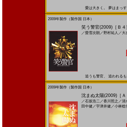
愛は大きく。 夢はまっすぐ。
2009年製作（製作国 日本）
笑う警官(2009)［Ｂ
／
螢雪次朗
／
野村祐人
／
大
追うも警官、 追われるも警官
2009年製作（製作国 日本）
沈まぬ太陽(2009)［
／
石坂浩二
／
香川照之
／
清
田中健
／
宇津井健
／
小林稔