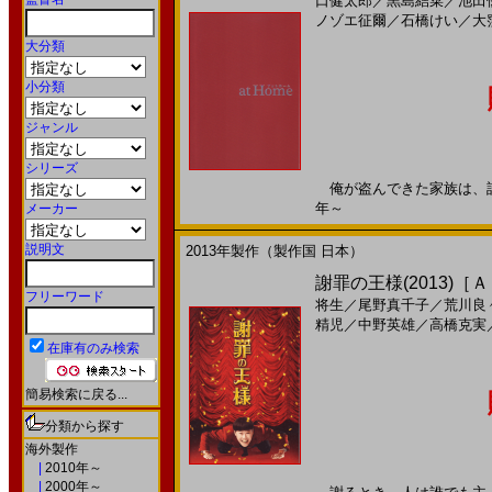
口健太郎
／
黒島結菜
／
池田
ノゾエ征爾
／
石橋けい
／
大
大分類
小分類
ジャンル
シリーズ
俺が盗んできた家族は、誰にも
年～
メーカー
説明文
2013年製作（製作国 日本）
謝罪の王様(2013)［
フリーワード
将生
／
尾野真千子
／
荒川良
精児
／
中野英雄
／
高橋克実
在庫有のみ検索
簡易検索に戻る...
分類から探す
海外製作
|
2010年～
|
2000年～