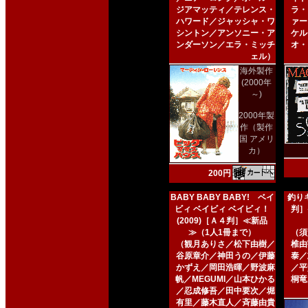
ジアマッティ／テレンス・
ラ・
ハワード／ジャッシャ・ワ
ァー
シントン／アンソニー・ア
ケル
ンダーソン／エラ・ミッチ
オ・
ェル）
海外製作
(2000年
～)
2000年製
作（製作
国 アメリ
カ）
200円
BABY BABY BABY! ベイ
釣りキ
ビィ ベイビィ ベイビィ！
判］
(2009)［Ａ４判］≪新品
≫（1人1冊まで）
（須
（観月ありさ／松下由樹／
椎由
谷原章介／神田うの／伊藤
泰／
かずえ／岡田浩暉／野波麻
／平
帆／MEGUMI／山本ひかる
桐竜
／忍成修吾／田中要次／堀
有里／藤木直人／斉藤由貴