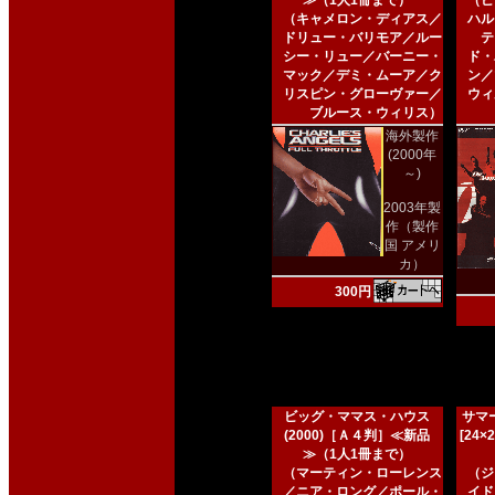
≫（1人1冊まで）
（ピ
（キャメロン・ディアス／
ハル
ドリュー・バリモア／ルー
テ
シー・リュー／バーニー・
ド・
マック／デミ・ムーア／ク
ン／
リスピン・グローヴァー／
ウィ
ブルース・ウィリス）
海外製作
(2000年
～)
2003年製
作（製作
国 アメリ
カ）
300円
ビッグ・ママス・ハウス
サマー
(2000)［Ａ４判］≪新品
[24
≫（1人1冊まで）
（マーティン・ローレンス
（ジ
／ニア・ロング／ポール・
イド