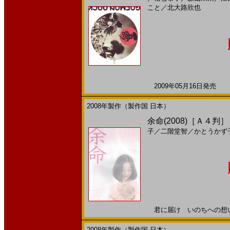
こと
／
北大路欣也
2009年05月16日発売 日
2008年製作（製作国 日本）
余命(2008)［Ａ４判］
子
／
二階堂智
／
かとうかず
君に届け いのちへの想い20
2008年製作（製作国 日本）