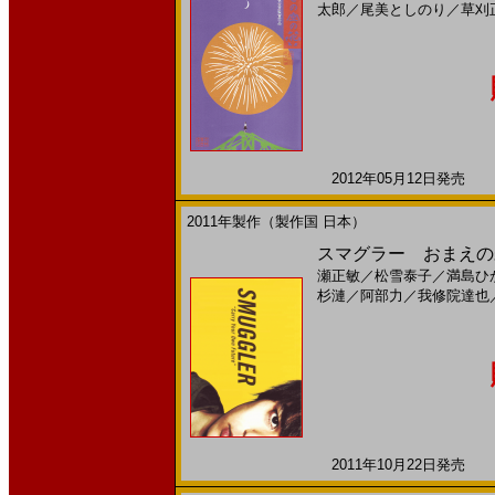
太郎
／
尾美としのり
／
草刈
2012年05月12日発売 日
2011年製作（製作国 日本）
スマグラー おまえの未
瀬正敏
／
松雪泰子
／
満島ひ
杉漣
／
阿部力
／
我修院達也
2011年10月22日発売 日