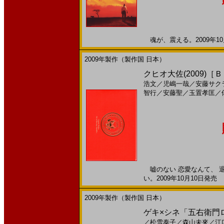
魂が、震える。2009年10月
2009年製作（製作国 日本）
クヒオ大佐(2009)［
浩文
／
児嶋一哉
／
安藤サク
智行
／
安藤聖
／
玉置孝匡
／
嘘のない 恋愛なんて、 
い。2009年10月10日発売 
2009年製作（製作国 日本）
ゲキ×シネ「五右衛門ロック
／
松雪泰子
／
森山未來
／
江