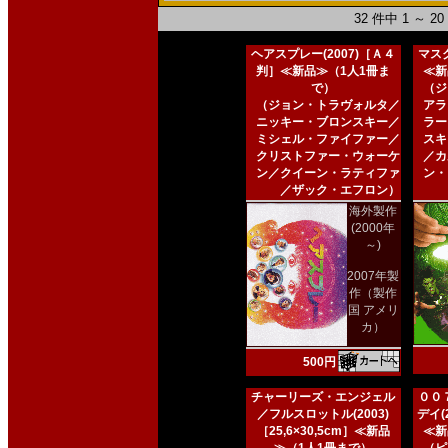
32 件中 1 ～ 
ヘアスプレー(2007)［Ａ４
マスク
判］≪新品≫（1人1冊ま
≪新
で）
（ジ
（ジョン・トラヴォルタ／
アラ
ニッキー・ブロンスキー／
ラー
ミシェル・ファイファー／
スキ
クリストファー・ウォーケ
／カ
ン／クイーン・ラティファ
ン・
／ザック・エフロン）
海外製作
(2000年
～)
2007年製
作（製作
国 アメリ
カ）
500円
チャーリーズ・エンジェル
００
／フルスロットル(2003)
デイ(2
［25,6×30,5cm］≪新品
≪新