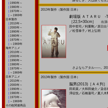
謝るとき、人は誰でも主人公。
|
1990年～
|
1980年～
2013年製作（製作国 日本）
|
1970年～
|
～1969年
劇場版 ＡＴＡＲＵ ‐THE F
日本製作
［22,5×30cm］
出演
|
2010年～
田中哲司
／
利重剛
／
原日出
|
2000年～
／
松雪泰子
／
村上弘明
|
1990年～
|
1980年～
|
1970年～
|
～1969年
海外アニメ
|
2010年～
|
2000年～
|
1990年～
|
1980年～
さよならアタル――。2013
|
1970年～
|
～1969年
日本アニメ
2013年製作（製作国 日本）
|
2010年～
脳男(2013)［Ａ４判］
|
2000年～
田莉菜
／
大和田健介
／
染谷
|
1990年～
|
1980年～
澤征悦
／
石橋蓮司
／
夏八木
|
1970年～
|
～1969年
その他関連商品