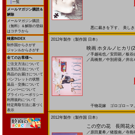
|
一覧
メールマガジン購読＆
解除
メールマガジン購読
（無料）＆解除の登録
悪に裁きを下す、 美しき殺人
はコチラから
検索INDEX
2012年製作（製作国 日本）
制作国からさがす
映画 ホタルノヒカリ(201
ジャンルからさがす
／
手越祐也
／
安田顕
／
板谷
全てのお客様へ
／
高橋努
／
中別府葵
／
井出
ご注文方法について
お支払方法について
商品のお届けについて
パンフレットの状態
返品・交換について
メンバーについて
プライバシーポリシー
利用規約について
特定商取引法に基づく
干物花嫁 ゴロゴロ～マ。20
表示
2012年製作（製作国 日本）
この空の花 長岡花火物
／
原田夏希
／
猪股南
／
寺島