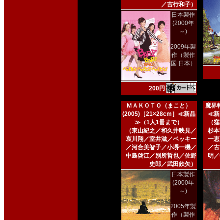
／吉行和子）
日本製作
(2000年
～)
2009年製
作（製作
国 日本）
200円
ＭＡＫＯＴＯ（まこと）
魔界転
(2005)［21×28cm］≪新品
≪新
≫（1人1冊まで）
（窪
（東山紀之／和久井映見／
杉本
哀川翔／室井滋／ベッキー
一恵
／河合美智子／小堺一機／
／古
中島啓江／別所哲也／佐野
明／
史郎／武田鉄矢）
日本製作
(2000年
～)
2005年製
作（製作