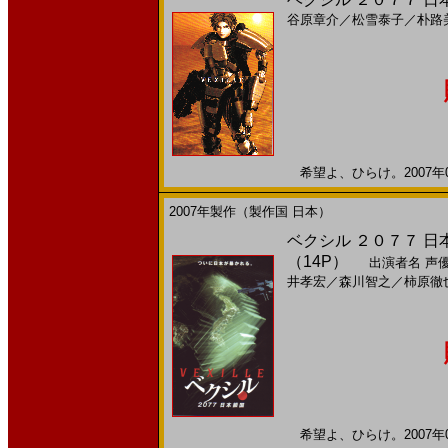
谷原章介
／
松雪泰子
／
朴路
希望よ、ひらけ。2007年0
2007年製作（製作国 日本）
ベクシル ２０７７ 日本鎖
（14P）
出演者名
声
井孝宏
／
森川智之
／
柿原徹
希望よ、ひらけ。2007年0