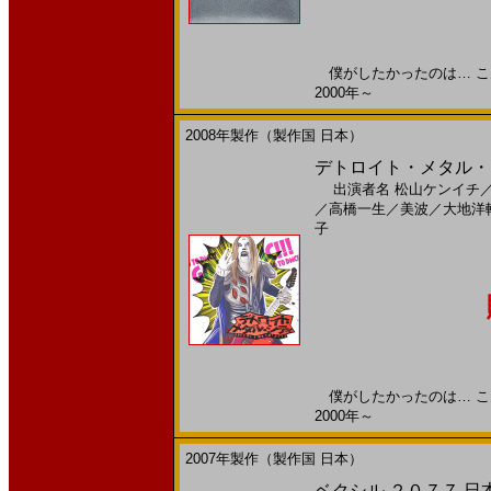
僕がしたかったのは… こんな
2000年～
2008年製作（製作国 日本）
デトロイト・メタル・シ
出演者名
松山ケンイチ
／
高橋一生
／
美波
／
大地洋
子
僕がしたかったのは… こんな
2000年～
2007年製作（製作国 日本）
ベクシル ２０７７ 日本