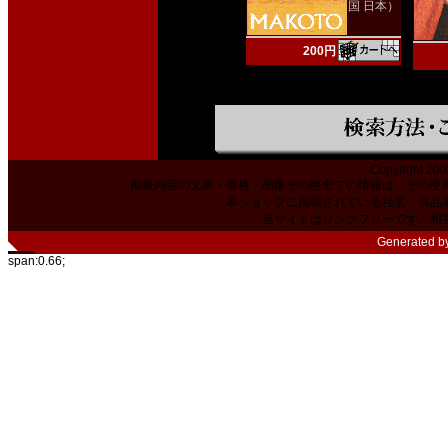
国 日本）
200円
Copyright 200
掲載内容の文章・価格・画像その他全ての情報は、その使
本ショップに掲載されている社名、商品
当サイトはリンクフリーです。相
Generated b
span:0.66;