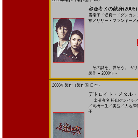
容疑者Ｘの献身(2008
雪泰子
／
堤真一
／
ダンカン
祐
／
リリー・フランキー
／
その謎を、愛そう。 ガリレ
製作 -- 2000年～
2008年製作（製作国 日本）
デトロイト・メタル・シテ
出演者名
松山ケンイチ
／
高橋一生
／
美波
／
大地洋
子