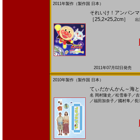
2011年製作（製作国 日本）
それいけ！アンパンマン
［25,2×25,2cm］
出
2011年07月02日発売 日
2010年製作（製作国 日本）
てぃだかんかん～海とサン
名
岡村隆史
／
松雪泰子
／
吉
／
福田加奈子
／
國村隼
／
長