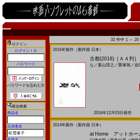
32 件中 1 ～ 
ログイン
2016年製作（製作国 日本）
ログインＩＤ
古都(2016)［Ａ４判］
パスワード
な
／
葉山奨之
／
栗塚旭
／
迫
パスワードを忘れた方
複合検索
2016年12月03日発売 日
商品名
2014年製作（製作国 日本）
出演者名
at Home アットホー
監督名