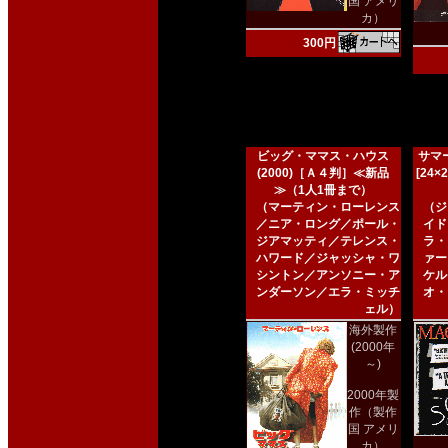
国 アメリ
カ）
300円
ビッグ・ママス・ハウス
サマー
(2000)［Ａ４判］≪新品
[24
≫（1人1冊まで）
（マーティン・ローレンス
（ジ
／ニア・ロング／ポール・
イド
ジアマッティ／テレンス・
ラ・
ハワード／ジャッシャ・ワ
ァー
シントン／アンソニー・ア
ケル
ンダーソン／エラ・ミッチ
オ・
ェル）
海外製作
(2000年
～)
2000年製
作（製作
国 アメリ
カ）