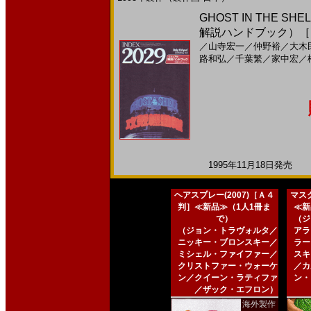
GHOST IN THE S
解説ハンドブック）［
／
山寺宏一
／
仲野裕
／
大木
路和弘
／
千葉繁
／
家中宏
／
1995年11月18日発売 日
ヘアスプレー(2007)［Ａ４
マスク
判］≪新品≫（1人1冊ま
≪新
で）
（ジ
（ジョン・トラヴォルタ／
アラ
ニッキー・ブロンスキー／
ラー
ミシェル・ファイファー／
スキ
クリストファー・ウォーケ
／カ
ン／クイーン・ラティファ
ン・
／ザック・エフロン）
海外製作