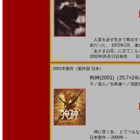
人質を必ず生きて救出する
命だった。 1972年2月
「あさま山荘」に立てこもる事
2002年05月11日発売 日本
2001年製作（製作国 日本）
狗神(2001)［25,7×24
子
／
遊人
／
矢島健一
／
淡路
神に背く女。 とてつもな
日本製作 -- 2000年～