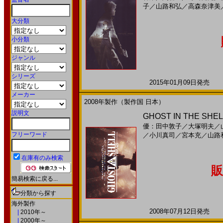
子
／
山路和弘
／
高森奈津美
大分類
小分類
ジャンル
シリーズ
2015年01月09日発売 日
メーカー
2008年製作（製作国 日本）
説明文
GHOST IN THE S
優：田中敦子
／
大塚明夫
／
フリーワード
／
小川真司
／
宮本充
／
山路
在庫有のみ検索
販
簡易検索に戻る...
分類から探す
海外製作
2008年07月12日発売 日
|
2010年～
|
2000年～