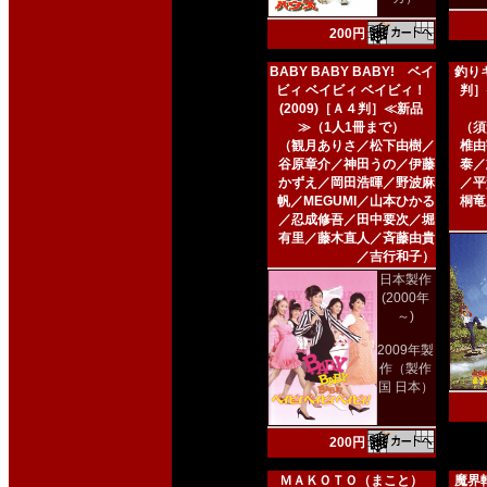
200円
BABY BABY BABY! ベイ
釣りキ
ビィ ベイビィ ベイビィ！
判］
(2009)［Ａ４判］≪新品
≫（1人1冊まで）
（須
（観月ありさ／松下由樹／
椎由
谷原章介／神田うの／伊藤
泰／
かずえ／岡田浩暉／野波麻
／平
帆／MEGUMI／山本ひかる
桐竜
／忍成修吾／田中要次／堀
有里／藤木直人／斉藤由貴
／吉行和子）
日本製作
(2000年
～)
2009年製
作（製作
国 日本）
200円
ＭＡＫＯＴＯ（まこと）
魔界転