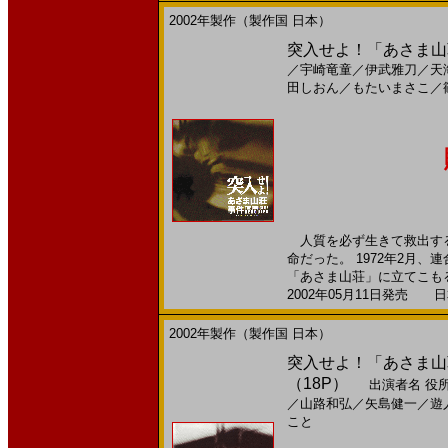
2002年製作（製作国 日本）
突入せよ！「あさま山荘」事
／
宇崎竜童
／
伊武雅刀
／
天
田しおん
／
もたいまさこ
／
人質を必ず生きて救出する
命だった。 1972年2月
「あさま山荘」に立てこもる事
2002年05月11日発売 日本
2002年製作（製作国 日本）
突入せよ！「あさま山荘
（18P）
出演者名
役
／
山路和弘
／
矢島健一
／
遊
こと