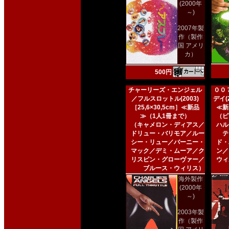
(2000年
～)
2007年製
作（製作
国 アメリ
カ）
500円
チャーリーズ・エンジェル
００
／フルスロットル(2003)
デイ(2
［25,6×30,5cm］≪新品
≪新
≫（1人1冊まで）
（ピ
（キャメロン・ディアス／
ハル
ドリュー・バリモア／ルー
テ
シー・リュー／バーニー・
ド・
マック／デミ・ムーア／ク
ン／
リスピン・グローヴァー／
ウィ
ブルース・ウィリス）
海外製作
(2000年
～)
2003年製
作（製作