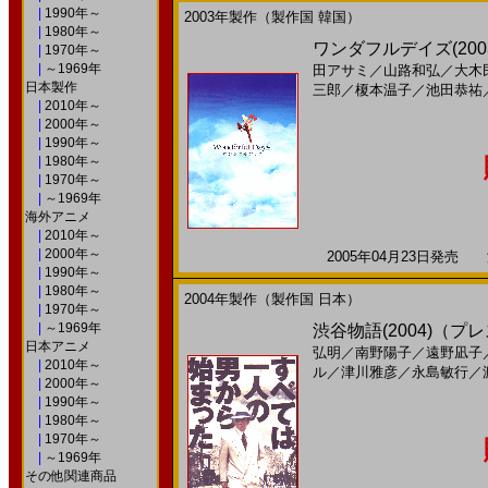
|
1990年～
2003年製作（製作国 韓国）
|
1980年～
ワンダフルデイズ(200
|
1970年～
|
～1969年
田アサミ
／
山路和弘
／
大木
日本製作
三郎
／
榎本温子
／
池田恭祐
|
2010年～
|
2000年～
|
1990年～
|
1980年～
|
1970年～
|
～1969年
海外アニメ
|
2010年～
|
2000年～
2005年04月23日発売 海
|
1990年～
|
1980年～
2004年製作（製作国 日本）
|
1970年～
|
～1969年
渋谷物語(2004)（
日本アニメ
弘明
／
南野陽子
／
遠野凪子
|
2010年～
ル
／
津川雅彦
／
永島敏行
／
|
2000年～
|
1990年～
|
1980年～
|
1970年～
|
～1969年
その他関連商品