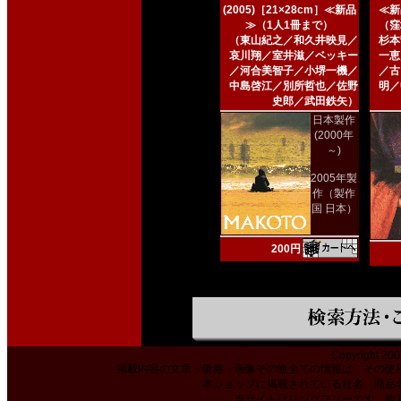
(2005)［21×28cm］≪新品
≪新
≫（1人1冊まで）
（窪
（東山紀之／和久井映見／
杉本
哀川翔／室井滋／ベッキー
一恵
／河合美智子／小堺一機／
／古
中島啓江／別所哲也／佐野
明／
史郎／武田鉄矢）
日本製作
(2000年
～)
2005年製
作（製作
国 日本）
200円
Copyright 200
掲載内容の文章・価格・画像その他全ての情報は、その使
本ショップに掲載されている社名、商品
当サイトはリンクフリーです。相