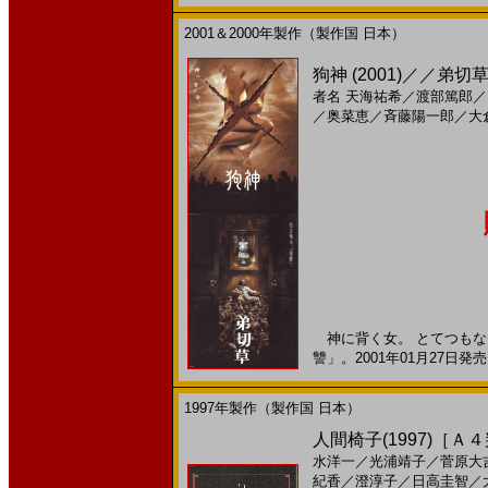
2001＆2000年製作（製作国 日本）
狗神 (2001)／／弟
者名
天海祐希
／
渡部篤郎
／
／
奥菜恵
／
斉藤陽一郎
／
大
神に背く女。 とてつもな
讐」。2001年01月27日発売
1997年製作（製作国 日本）
人間椅子(1997)［Ａ
水洋一
／
光浦靖子
／
菅原大
紀香
／
澄淳子
／
日高圭智
／