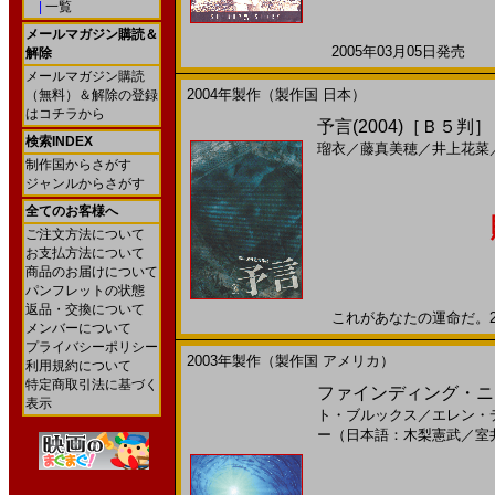
|
一覧
メールマガジン購読＆
2005年03月05日発売 日
解除
メールマガジン購読
2004年製作（製作国 日本）
（無料）＆解除の登録
はコチラから
予言(2004)［Ｂ５判］
検索INDEX
瑠衣
／
藤真美穂
／
井上花菜
制作国からさがす
ジャンルからさがす
全てのお客様へ
ご注文方法について
お支払方法について
商品のお届けについて
パンフレットの状態
返品・交換について
これがあなたの運命だ。200
メンバーについて
プライバシーポリシー
2003年製作（製作国 アメリカ）
利用規約について
特定商取引法に基づく
ファインディング・ニモ(2
表示
ト・ブルックス
／
エレン・
ー（日本語：木梨憲武
／
室