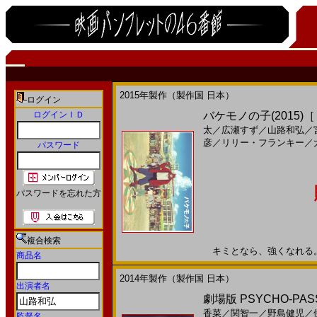
2015年製作（製作国 日本）
ログイン
ログインＩＤ
バケモノの子(2015)
太
／
広瀬すず
／
山路和弘
／
彦
／
リリー・フランキー
／
パスワード
パスワードを忘れた方
複合検索
キミとなら、強くなれる。20
商品名
2014年製作（製作国 日本）
出演者名
劇場版 PSYCHO-PA
香菜
／
関智一
／
野島健児
／
監督名