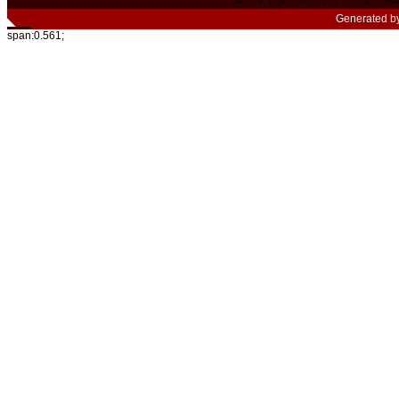
Generated b
span:0.561;