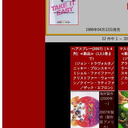
1986年04月12日発売 日
22 件中 1 ～ 
ヘアスプレー(2007)［Ａ４
マスク
判］≪新品≫（1人1冊ま
≪新
で）
（ジ
（ジョン・トラヴォルタ／
アラ
ニッキー・ブロンスキー／
ラー
ミシェル・ファイファー／
スキ
クリストファー・ウォーケ
／カ
ン／クイーン・ラティファ
ン・
／ザック・エフロン）
海外製作
(2000年
～)
2007年製
作（製作
国 アメリ
カ）