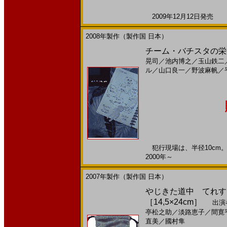
2009年12月12日発売 日
2008年製作（製作国 日本）
チーム・バチスタの栄光
晃司
／
池内博之
／
玉山鉄二
ル
／
山口良一
／
野波麻帆
／
犯行現場は、半径10cm。こ
2000年～
2007年製作（製作国 日本）
やじきた道中 てれすこ
［14,5×24cm］
出演
亭松之助
／
淡路恵子
／
間寛
直美
／
國村隼