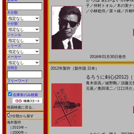
子
／
仲村トオル
／
木の実ナ
／
小林稔侍
／
菜々緒
／
片桐
大分類
小分類
ジャンル
シリーズ
2016年01月30日発売 日
メーカー
説明文
2012年製作（製作国 日本）
るろうに剣心(2012)
フリーワード
青木崇高
／
綾野剛
／
須藤元
元基
／
奥田瑛二
／
江口洋介
在庫有のみ検索
簡易検索に戻る...
分類から探す
海外製作
|
2010年～
|
2000年～