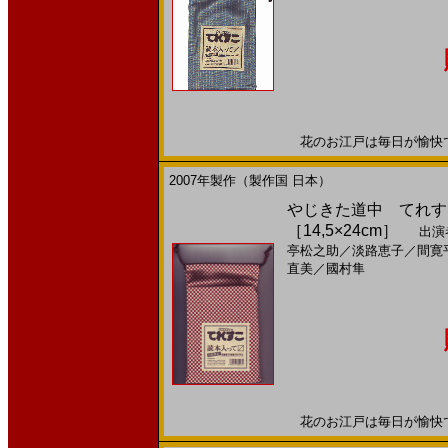
花のお江戸は毎日が愉快で大騒
2007年製作（製作国 日本）
やじきた道中 てれすこ
［14,5×24cm］
出演
亭松之助
／
淡路恵子
／
間寛
直美
／
國村隼
花のお江戸は毎日が愉快で大騒