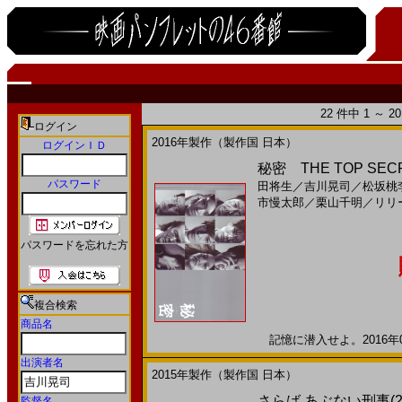
22 件中 1 ～ 
ログイン
2016年製作（製作国 日本）
ログインＩＤ
秘密 THE TOP SECRE
パスワード
田将生
／
吉川晃司
／
松坂桃
市慢太郎
／
栗山千明
／
リリ
パスワードを忘れた方
複合検索
商品名
記憶に潜入せよ。2016年08
出演者名
2015年製作（製作国 日本）
さらば あぶない刑事(2
監督名