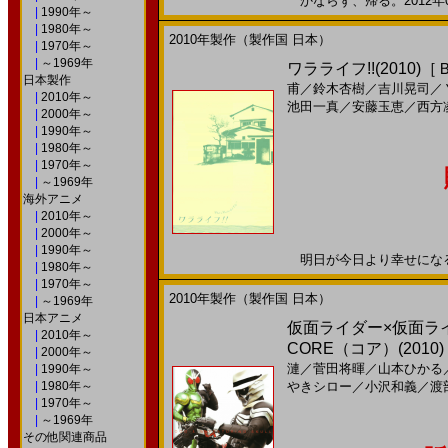
かならず、帰る。2012年08
|
1990年～
|
1980年～
2010年製作（製作国 日本）
|
1970年～
|
～1969年
ワラライフ!!(2010)
日本製作
甫
／
鈴木杏樹
／
吉川晃司
／
|
2010年～
池田一真
／
安藤玉恵
／
西方
|
2000年～
|
1990年～
|
1980年～
|
1970年～
|
～1969年
海外アニメ
|
2010年～
|
2000年～
|
1990年～
明日が今日より幸せになる。2
|
1980年～
|
1970年～
2010年製作（製作国 日本）
|
～1969年
日本アニメ
仮面ライダー×仮面ライダ
|
2010年～
CORE（コア）(2010
|
2000年～
漣
／
菅田将暉
／
山本ひかる
|
1990年～
|
1980年～
やきシロー
／
小沢和義
／
渡
|
1970年～
|
～1969年
その他関連商品