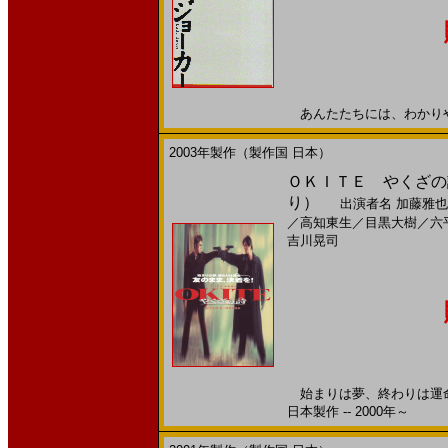
あんたたちには、わかりやしな
2003年製作（製作国 日本）
ＯＫＩＴＥ やくざの詩
り）
出演者名
加藤雅也
／
高知東生
／
目黒大樹
／
六
吉川晃司
始まりは夢、終わりは運命
日本製作 -- 2000年～