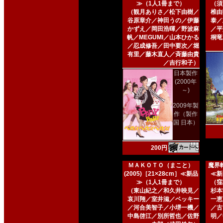
≫（1人1冊まで）
（須
（観月ありさ／松下由樹／
椎由
谷原章介／神田うの／伊藤
泰／
かずえ／岡田浩暉／野波麻
／平
帆／MEGUMI／山本ひかる
桐竜
／忍成修吾／田中要次／堀
有里／藤木直人／斉藤由貴
／吉行和子）
日本製作
(2000年
～)
2009年製
作（製作
国 日本）
200円
ＭＡＫＯＴＯ（まこと）
魔界転
(2005)［21×28cm］≪新品
≪新
≫（1人1冊まで）
（窪
（東山紀之／和久井映見／
杉本
哀川翔／室井滋／ベッキー
一恵
／河合美智子／小堺一機／
／古
中島啓江／別所哲也／佐野
明／