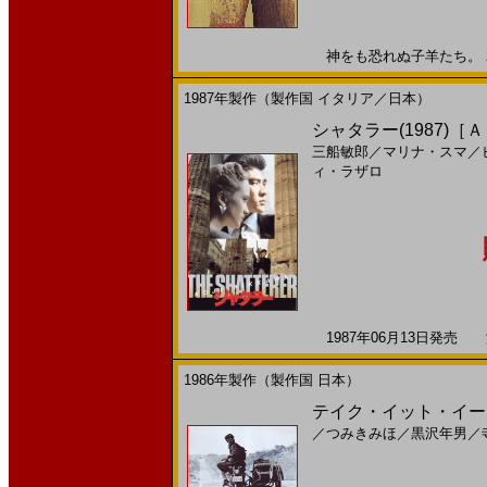
神をも恐れぬ子羊たち。 200
1987年製作（製作国 イタリア／日本）
シャタラー(1987)［
三船敏郎
／
マリナ・スマ
／
ィ・ラザロ
1987年06月13日発売 海
1986年製作（製作国 日本）
テイク・イット・イージ
／
つみきみほ
／
黒沢年男
／