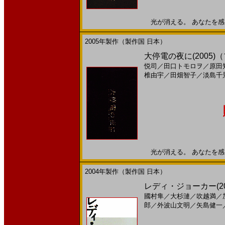
光が消える。 あなたを感じる
2005年製作（製作国 日本）
大停電の夜に(2005
悦司
／
田口トモロヲ
／
原田
椎由宇
／
田畑智子
／
淡島千
光が消える。 あなたを感じる
2004年製作（製作国 日本）
レディ・ジョーカー(2
國村隼
／
大杉漣
／
吹越満
／
郎
／
外波山文明
／
矢島健一