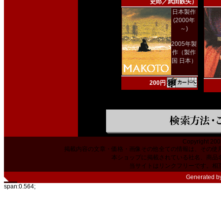
史郎／武田鉄矢）
日本製作
(2000年
～)
2005年製
作（製作
国 日本）
200円
Copyright 200
掲載内容の文章・価格・画像その他全ての情報は、その使
本ショップに掲載されている社名、商品
当サイトはリンクフリーです。相
Generated b
span:0.564;