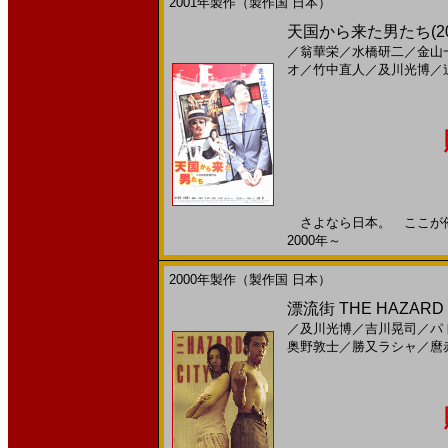
2001年製作（製作国 日本）
天国から来た男たち(2
／
翁華栄
／
水橋研二
／
金山
オ
／
竹中直人
／
及川光博
／
さよなら日本。 ここが俺た
2000年～
2000年製作（製作国 日本）
漂流街 THE HAZAR
／
及川光博
／
吉川晃司
／
パ
奥野敦士
／
勝又ラシャ
／
麿