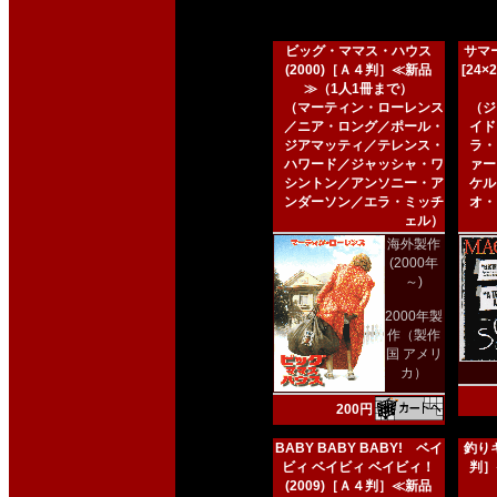
ビッグ・ママス・ハウス
サマー
(2000)［Ａ４判］≪新品
[24
≫（1人1冊まで）
（マーティン・ローレンス
（ジ
／ニア・ロング／ポール・
イド
ジアマッティ／テレンス・
ラ・
ハワード／ジャッシャ・ワ
ァー
シントン／アンソニー・ア
ケル
ンダーソン／エラ・ミッチ
オ・
ェル）
海外製作
(2000年
～)
2000年製
作（製作
国 アメリ
カ）
200円
BABY BABY BABY! ベイ
釣りキ
ビィ ベイビィ ベイビィ！
判］
(2009)［Ａ４判］≪新品