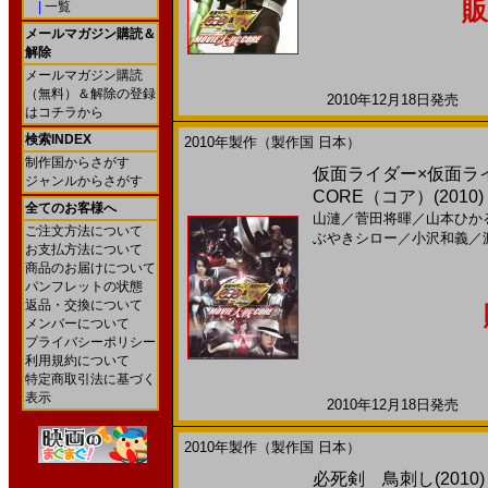
販
|
一覧
メールマガジン購読＆
解除
メールマガジン購読
（無料）＆解除の登録
2010年12月18日発売 日
はコチラから
検索INDEX
2010年製作（製作国 日本）
制作国からさがす
仮面ライダー×仮面ライダ
ジャンルからさがす
CORE（コア）(2010
全てのお客様へ
山漣
／
菅田将暉
／
山本ひか
ご注文方法について
ぶやきシロー
／
小沢和義
／
お支払方法について
商品のお届けについて
パンフレットの状態
返品・交換について
メンバーについて
プライバシーポリシー
利用規約について
特定商取引法に基づく
表示
2010年12月18日発売 日
2010年製作（製作国 日本）
必死剣 鳥刺し(2010