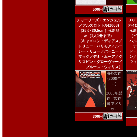
500円
チャーリーズ・エンジェル
００
／フルスロットル(2003)
デイ(2
［25,6×30,5cm］≪新品
≪新
≫（1人1冊まで）
（ピ
（キャメロン・ディアス／
ハル
ドリュー・バリモア／ルー
テ
シー・リュー／バーニー・
ド・
マック／デミ・ムーア／ク
ン／
リスピン・グローヴァー／
ウィ
ブルース・ウィリス）
海外製作
(2000年
～)
2003年製
作（製作
国 アメリ
カ）
300円