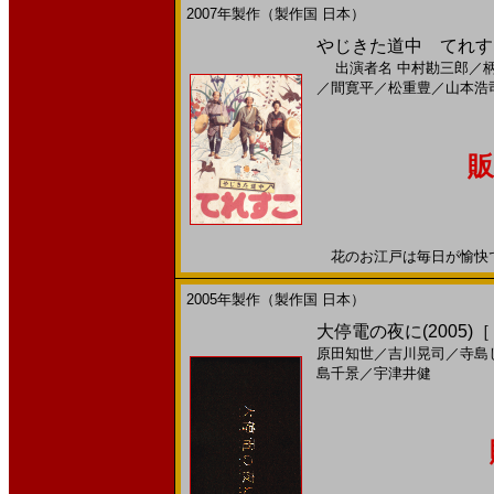
2007年製作（製作国 日本）
やじきた道中 てれすこ(
出演者名
中村勘三郎
／
／
間寛平
／
松重豊
／
山本浩
販
花のお江戸は毎日が愉快で大騒
2005年製作（製作国 日本）
大停電の夜に(2005)
原田知世
／
吉川晃司
／
寺島
島千景
／
宇津井健