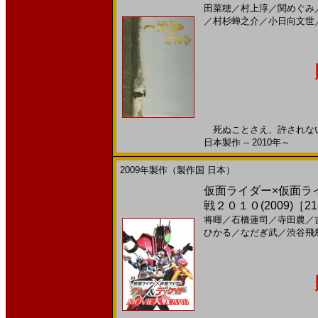
田菜穂
／
村上淳
／
関めぐみ
／
村杉蝉之介
／
小日向文世
死ぬことさえ、許されない
日本製作 -- 2010年～
2009年製作（製作国 日本）
仮面ライダー×仮面ラ
戦２０１０(2009)［21
将暉
／
石橋蓮司
／
寺田農
／
ひかる
／
なだぎ武
／
渋谷飛