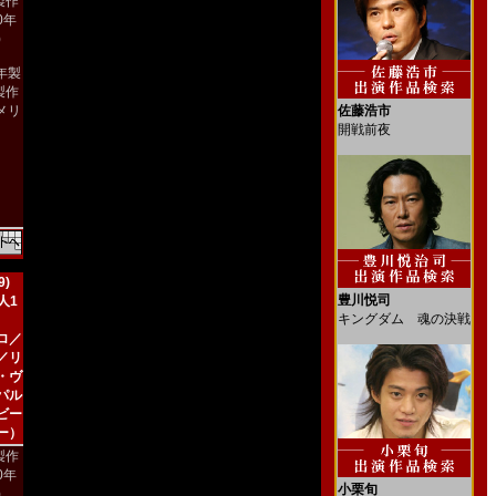
製作
00年
)
2年製
製作
メリ
佐藤浩市
）
開戦前夜
)
豊川悦司
人1
キングダム 魂の決戦
ロ／
／リ
・ヴ
パル
ビー
ー）
製作
90年
小栗旬
)