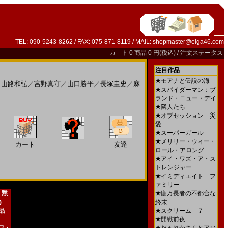
TEL: 090-5243-8262 / FAX: 075-871-8119 / MAIL:
shopmaster@eiga46.com
カ－ト
0 商品 0 円(税込) /
注文ステータス
注目作品
★
モアナと伝説の海
／
山路和弘
／
宮野真守
／
山口勝平
／
長塚圭史
／
麻
★
スパイダーマン：ブ
ランド・ニュー・デイ
★
隣人たち
★
オブセッション 災
愛
★
スーパーガール
★
メリリー・ウィー・
カート
友達
ロール・アロング
★
アイ・ワズ・ア・ス
トレンジャー
★
イミディエイト フ
ァミリー
 黙
★
億万長者の不都合な
)
終末
新品
★
スクリーム ７
★
開戦前夜