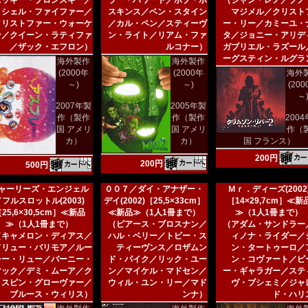
ニッキー・ブロンスキー／
ラー・ハワード／ボブ・ホ
（ジャン・レノ／ブノ
ミシェル・ファイファー／
スキンス／ベン・スタイン
マジメル／クリスト
クリストファー・ウォーケ
／カル・ペン／スティーヴ
ー・リー／カミーユ・
ン／クイーン・ラティファ
ン・ライト／リアム・ファ
タ／ジョニー・アリデ
／ザック・エフロン）
ルコナー）
ガブリエル・ラズール
ーグスティン・ルグラ
海外製作
海外製作
(2000年
(2000年
海外
～)
～)
(20
～
2007年製
2005年製
作（製作
作（製作
200
国 アメリ
国 アメリ
作（
カ）
カ）
国 フランス）
200円
200円
500円
ャーリーズ・エンジェル
００７／ダイ・アナザー・
Ｍｒ．ディーズ(2002
／フルスロットル(2003)
デイ(2002)［25,5×33cm］
［14×29,7cm］≪新
25,6×30,5cm］≪新品
≪新品≫（1人1冊まで）
≫（1人1冊まで）
≫（1人1冊まで）
（ピアース・ブロスナン／
（アダム・サンドラー
（キャメロン・ディアス／
ハル・ベリー／トビー・ス
ィノナ・ライダー／
ドリュー・バリモア／ルー
ティーヴンス／ロザムン
ン・タートゥーロ／
シー・リュー／バーニー・
ド・パイク／リック・ユー
ン・コヴァート／ピ
マック／デミ・ムーア／ク
ン／マイケル・マドセン／
ー・ギャラガー／ステ
リスピン・グローヴァー／
ウィル・ユン・リー／マド
ヴ・ブシェミ／ジャ
ブルース・ウィリス）
ンナ）
ド・ハリ