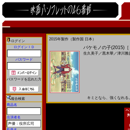
2015年製作（製作国 日本）
ログイン
ログインＩＤ
バケモノの子(2015)
生久美子
／
黒木華
／
津川雅
パスワード
パスワードを忘れた方
キミとなら、強くなれる。20
複合検索
商品名
ヘ
出演者名
監督名