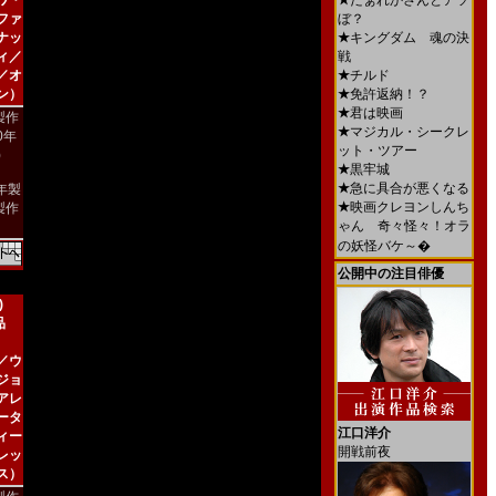
ワ・
★
だぁれかさんとアソ
ファ
ぼ？
ナッ
★
キングダム 魂の決
ィ／
戦
／オ
★
チルド
ン）
★
免許返納！？
★
君は映画
製作
★
マジカル・シークレ
00年
ット・ツアー
)
★
黒牢城
★
急に具合が悪くなる
4年製
★
映画クレヨンしんち
製作
ゃん 奇々怪々！オラ
の妖怪バケ～�
公開中の注目俳優
)
品
／ウ
ジョ
アレ
ータ
江口洋介
ィー
開戦前夜
レッ
ス）