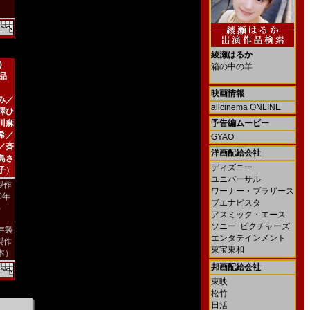
綾瀬はるか
)
箱の中の羊
新品
映画情報
み／
allcinema ONLINE
澤ひ
川麻
予告編ムービー
希／
GYAO
／斉
洋画配給会社
島さ
ディズニー
子）
ユニバーサル
製作
ワーナー・ブラザース
00年
ブエナビスタ
)
アスミック・エース
ソニー･ピクチャーズ
2年製
エンタテインメント
製作
東宝東和
本）
邦画配給会社
東映
松竹
日活