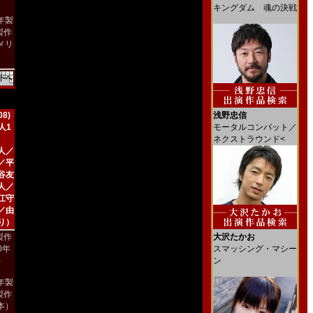
キングダム 魂の決戦
9年製
製作
メリ
）
8)
浅野忠信
人1
モータルコンバット／
ネクストラウンド<
人／
／平
谷友
人／
江守
／由
り）
製作
大沢たかお
00年
スマッシング・マシー
)
ン
8年製
製作
本）