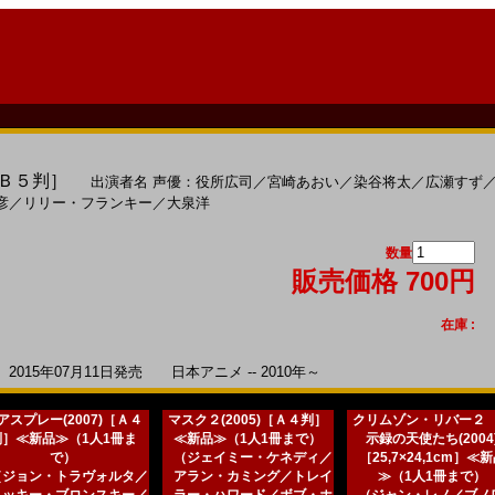
［Ｂ５判］
出演者名
声優：役所広司
／
宮崎あおい
／
染谷将太
／
広瀬すず
彦
／
リリー・フランキー
／
大泉洋
数量
販売価格 700円
在庫 :
15年07月11日発売 日本アニメ -- 2010年～
アスプレー(2007)［Ａ４
マスク２(2005)［Ａ４判］
クリムゾン・リバー２
判］≪新品≫（1人1冊ま
≪新品≫（1人1冊まで）
示録の天使たち(2004
で）
（ジェイミー・ケネディ／
［25,7×24,1cm］≪
（ジョン・トラヴォルタ／
アラン・カミング／トレイ
≫（1人1冊まで）