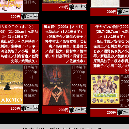
国 日本）
200円
200円
200円
ＭＡＫＯＴＯ（まこと）
魔界転生(2003)［Ａ４判］
仔犬ダンの物語(2002
005)［21×28cm］≪新品
≪新品≫（1人1冊まで）
［25,7×25,7cm］≪
≫（1人1冊まで）
（窪塚洋介／麻生久美子／
≫（1人1冊まで）
（東山紀之／和久井映見／
杉本哲太／黒谷友香／吹石
（飯田圭織／安倍なつ
哀川翔／室井滋／ベッキー
一恵／高橋和也／加藤雅也
保田圭／石川梨華／吉
／河合美智子／小堺一機／
／古田新太／國村隼／柄本
とみ／紺野あさ美／小
中島啓江／別所哲也／佐野
明／中村嘉葎雄／長塚京三
琴／新垣里沙／後藤真
史郎／武田鉄矢）
／佐藤浩市）
原田美枝子／榎木孝明
藤慶子／杉田二郎／大
日本製作
日本製作
と
(2000年
(2000年
～)
～)
日本
(20
2005年製
2003年製
～
作（製作
作（製作
国 日本）
国 日本）
200
作（
国 日
200円
200円
200円