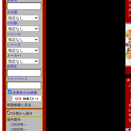
大分類
小分類
ジャンル
シリーズ
メーカー
説明文
フリーワード
チ
［
在庫有のみ検索
簡易検索に戻る...
分類から探す
海外製作
|
2010年～
|
2000年～