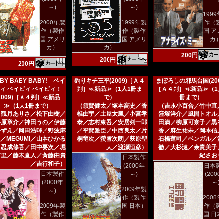
～)
～)
199
2000年製
1999年製
作（
作（製作
作（製作
国 ア
国 アメリ
国 アメリ
カ
カ）
カ）
200円
200円
200円
BY BABY BABY! ベイ
釣りキチ三平(2009)［Ａ４
まぼろしの邪馬台国(200
ィ ベイビィ ベイビィ！
判］≪新品≫（1人1冊ま
［Ａ４判］≪新品≫（1
(2009)［Ａ４判］≪新品
で）
冊まで）
≫（1人1冊まで）
（須賀健太／塚本高史／香
（吉永小百合／竹中直
（観月ありさ／松下由樹／
椎由宇／土屋太鳳／小宮孝
窪塚洋介／風間トオル
谷原章介／神田うの／伊藤
泰／志村東吾／安居剣一郎
田満／柳原可奈子／黒
かずえ／岡田浩暉／野波麻
／平賀雅臣／中西良太／片
香／麻生祐未／岡本信
／MEGUMI／山本ひかる
桐竜次／螢雪次朗／萩原聖
石橋蓮司／ベンガル／
／忍成修吾／田中要次／堀
人／渡瀬恒彦）
徹／大杉漣／余貴美子
有里／藤木直人／斉藤由貴
紀さお
日本製作
／吉行和子）
(2000年
日本
日本製作
～)
(20
(2000年
～
2009年製
～)
作（製作
200
2009年製
国 日本）
作（
作（製作
国 日