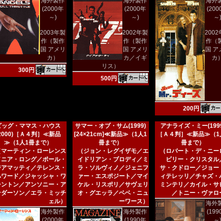
海外製作
海外製作
海外
(2000年
(2000年
(20
～)
～)
～
2003年製
2002年製
200
作（製作
作（製作
作（
国 アメリ
国 アメリ
国 ア
カ）
カ／イギ
カ
リス）
300円
500円
200円
ビッグ・ママス・ハウス
サマー・オブ・サム(1999)
アナライズ・ミー(1999
(2000)［Ａ４判］≪新品
[24×21cm]≪新品≫（1人1
［Ａ４判］≪新品≫（1
≫（1人1冊まで）
冊まで）
冊まで）
（マーティン・ローレンス
（ジョン・レグイザモ／エ
（ロバート・デ・ニー
／ニア・ロング／ポール・
イドリアン・ブロディ／ミ
ビリー・クリスタル
ジアマッティ／テレンス・
ラ・ソルヴィノ／ジェニフ
サ・クドロー／ジョー
ハワード／ジャッシャ・ワ
ァー・エスポジート／マイ
ィテレッリ／チャズ・
シントン／アンソニー・ア
ケル・リスポリ／サヴェリ
ミンテリ／カイル・サ
ンダーソン／エラ・ミッチ
オ・グエッラ／ベベ・ニュ
／トニー・ヴァロ
ェル）
ーワース）
海外
海外製作
海外製作
(19
(2000年
(1990年
～