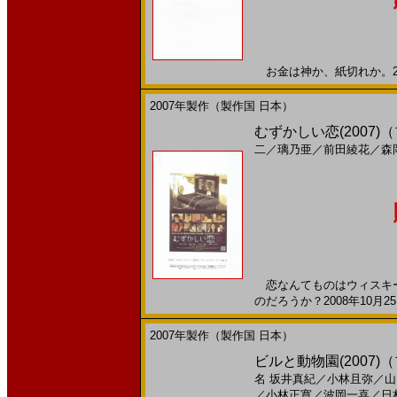
お金は神か、紙切れか。200
2007年製作（製作国 日本）
むずかしい恋(2007
二
／
璃乃亜
／
前田綾花
／
森
恋なんてものはウィスキー
のだろうか？2008年10月2
2007年製作（製作国 日本）
ビルと動物園(2007)（
名
坂井真紀
／
小林且弥
／
山
／
小林正寛
／
波岡一喜
／
日