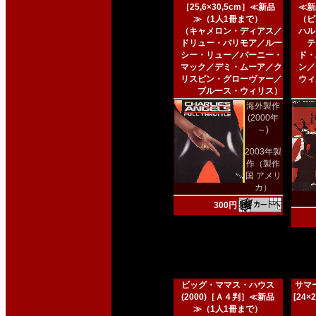
［25,6×30,5cm］≪新品
≪新
≫（1人1冊まで）
（ピ
（キャメロン・ディアス／
ハル
ドリュー・バリモア／ルー
テ
シー・リュー／バーニー・
ド・
マック／デミ・ムーア／ク
ン／
リスピン・グローヴァー／
ウィ
ブルース・ウィリス）
海外製作
(2000年
～)
2003年製
作（製作
国 アメリ
カ）
300円
ビッグ・ママス・ハウス
サマー
(2000)［Ａ４判］≪新品
[24
≫（1人1冊まで）