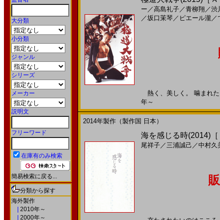
ー
／
高島礼子
／
青柳翔
／
渋
／
坂口茉琴
／
ピエール瀧
／
大分類
小分類
ジャンル
シリーズ
熱く、美しく。 噛まれたら、
メーカー
年～
説明文
2014年製作（製作国 日本）
フリーワード
海を感じる時(2014)
尾祥子
／
三浦誠己
／
中村久
在庫有のみ検索
簡易検索に戻る...
販
分類から探す
海外製作
|
2010年～
|
2000年～