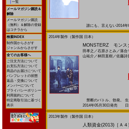
|
一覧
メールマガジン購読＆
解除
メールマガジン購読
（無料）＆解除の登録
誰にも、言えない2014年06
はコチラから
2014年製作（製作国 日本）
検索INDEX
制作国からさがす
MONSTERZ モンスター
ジャンルからさがす
田孝之
／
石原さとみ
／
落合
全てのお客様へ
山祐介
／
林田直樹
／
佐藤詩
ご注文方法について
お支払方法について
商品のお届けについて
パンフレットの状態
返品・交換について
メンバーについて
プライバシーポリシー
利用規約について
禁断のバトル、勃発。 生
特定商取引法に基づく
表示
2014年05月30日発売 日本
2013年製作（製作国 日本）
人類資金(2013)［Ａ