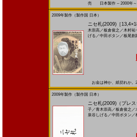
売 日本製作 -- 2000年～
2009年製作（製作国 日本）
ニセ札(2009)［13,
木崇高
／
板倉俊之
／
木村祐
げる
／
中田ボタン
／
板尾創
お金は神か、紙切れか。200
2009年製作（製作国 日本）
ニセ札(2009)（プレス
子
／
青木崇高
／
板倉俊之
／
泉谷しげる
／
中田ボタン
／