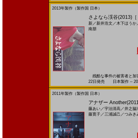
2013年製作（製作国 日本）
さよなら渓谷(2013)
新
／
新井浩文
／
木下ほうか
南朋
残酷な事件の被害者と加害者
22日発売 日本製作 -- 20
2011年製作（製作国 日本）
アナザー Another(2
藤あい
／
宇治清高
／
井之脇
藤寛子
／
三浦誠己
／
つみき