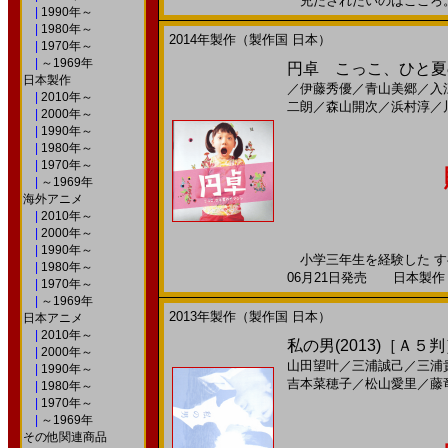
充たされたいのはこころ。20
|
1990年～
|
1980年～
2014年製作（製作国 日本）
|
1970年～
|
～1969年
円卓 こっこ、ひと夏のイ
日本製作
／
伊藤秀優
／
青山美郷
／
入
|
2010年～
二朗
／
森山開次
／
浜村淳
／
|
2000年～
|
1990年～
|
1980年～
|
1970年～
|
～1969年
海外アニメ
|
2010年～
|
2000年～
|
1990年～
小学三年生を経験した すべ
|
1980年～
06月21日発売 日本製作 --
|
1970年～
|
～1969年
2013年製作（製作国 日本）
日本アニメ
|
2010年～
私の男(2013)［Ａ５
|
2000年～
山田望叶
／
三浦誠己
／
三浦
|
1990年～
吉本菜穂子
／
松山愛里
／
藤
|
1980年～
|
1970年～
|
～1969年
その他関連商品