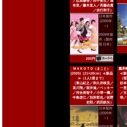
／忍成修吾／田中要次／堀
有里／藤木直人／斉藤由貴
／吉行和子）
日本製作
(2000年
～)
2009年製
作（製作
国 日本）
200円
ＭＡＫＯＴＯ（まこと）
魔界転
(2005)［21×28cm］≪新品
≪新
≫（1人1冊まで）
（窪
（東山紀之／和久井映見／
杉本
哀川翔／室井滋／ベッキー
一恵
／河合美智子／小堺一機／
／古
中島啓江／別所哲也／佐野
明／
史郎／武田鉄矢）
日本製作
(2000年
～)
2005年製