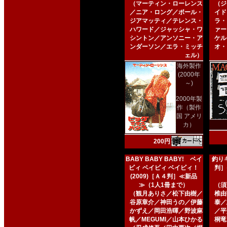
（マーティン・ローレンス
（ジ
／ニア・ロング／ポール・
イド
ジアマッティ／テレンス・
ラ・
ハワード／ジャッシャ・ワ
ァー
シントン／アンソニー・ア
ケル
ンダーソン／エラ・ミッチ
オ・
ェル）
海外製作
(2000年
～)
2000年製
作（製作
国 アメリ
カ）
200円
BABY BABY BABY! ベイ
釣りキ
ビィ ベイビィ ベイビィ！
判］
(2009)［Ａ４判］≪新品
≫（1人1冊まで）
（須
（観月ありさ／松下由樹／
椎由
谷原章介／神田うの／伊藤
泰／
かずえ／岡田浩暉／野波麻
／平
帆／MEGUMI／山本ひかる
桐竜