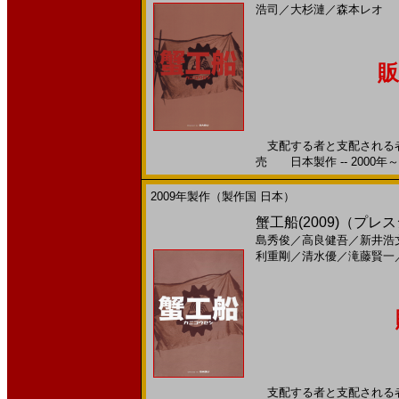
浩司
／
大杉漣
／
森本レオ
販
支配する者と支配される者 果
売 日本製作 -- 2000年～
2009年製作（製作国 日本）
蟹工船(2009)（プ
島秀俊
／
高良健吾
／
新井浩
利重剛
／
清水優
／
滝藤賢一
支配する者と支配される者 果