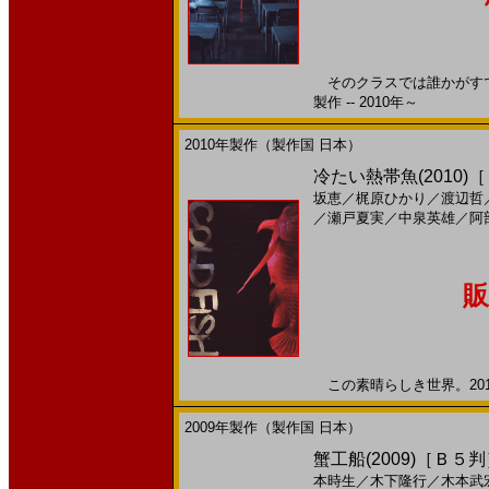
そのクラスでは誰かがすでに
製作 -- 2010年～
2010年製作（製作国 日本）
冷たい熱帯魚(2010)
坂恵
／
梶原ひかり
／
渡辺哲
／
瀬戸夏実
／
中泉英雄
／
阿
販
この素晴らしき世界。2011
2009年製作（製作国 日本）
蟹工船(2009)［Ｂ５
本時生
／
木下隆行
／
木本武