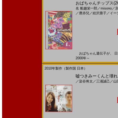
おばちゃんチップス(2
名
船越栄一郎
／
misono
／
／
麿赤兒
／
絵沢萠子
／
イー
おばちゃん遺伝子が、 日本
2000年～
2010年製作（製作国 日本）
嘘つきみーくんと壊れたま
／
染谷将太
／
三浦誠己
／
山