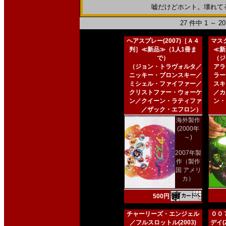
嘘だけどホント。壊れてるけど
27 件中 1 ～ 
ヘアスプレー(2007)［Ａ４
マスク
判］≪新品≫（1人1冊ま
≪新
で）
（ジ
（ジョン・トラヴォルタ／
アラ
ニッキー・ブロンスキー／
ラー
ミシェル・ファイファー／
スキ
クリストファー・ウォーケ
／カ
ン／クイーン・ラティファ
ン・
／ザック・エフロン）
海外製作
(2000年
～)
2007年製
作（製作
国 アメリ
カ）
500円
チャーリーズ・エンジェル
００
／フルスロットル(2003)
デイ(2