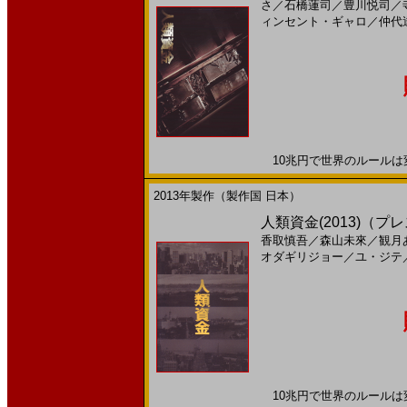
さ
／
石橋蓮司
／
豊川悦司
／
ィンセント・ギャロ
／
仲代
10兆円で世界のルールは変え
2013年製作（製作国 日本）
人類資金(2013)（
香取慎吾
／
森山未來
／
観月
オダギリジョー
／
ユ・ジテ
10兆円で世界のルールは変え