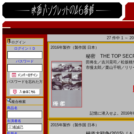
27 件中 1 ～ 
ログイン
2016年製作（製作国 日本）
ログインＩＤ
秘密 THE TOP SECRE
パスワード
田将生
／
吉川晃司
／
松坂桃
市慢太郎
／
栗山千明
／
リリ
パスワードを忘れた方
複合検索
商品名
記憶に潜入せよ。2016年08
出演者名
2015年製作（製作国 日本）
極道大戦争(2015)［
監督名