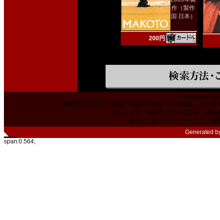
作（製作
国 日本）
200円
Copyright 200
掲載内容の文章・価格・画像その他全ての情報は、その使
本ショップに掲載されている社名、商品
当サイトはリンクフリーです。相
Generated b
span:0.564;