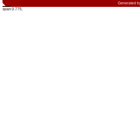
Generated b
span:0.775;