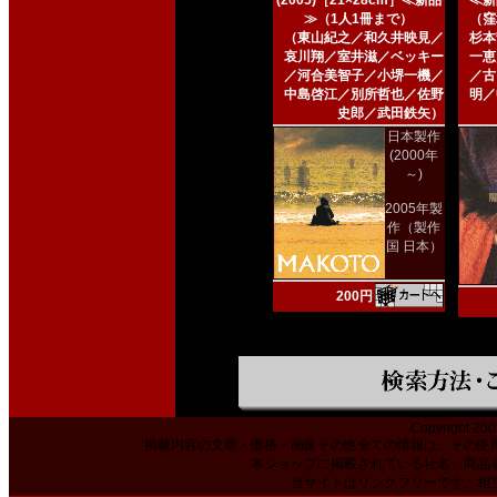
(2005)［21×28cm］≪新品
≪新
≫（1人1冊まで）
（窪
（東山紀之／和久井映見／
杉本
哀川翔／室井滋／ベッキー
一恵
／河合美智子／小堺一機／
／古
中島啓江／別所哲也／佐野
明／
史郎／武田鉄矢）
日本製作
(2000年
～)
2005年製
作（製作
国 日本）
200円
Copyright 200
掲載内容の文章・価格・画像その他全ての情報は、その使
本ショップに掲載されている社名、商品
当サイトはリンクフリーです。相