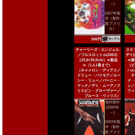
～)
2007年製
作（製作
国 アメリ
カ）
500円
チャーリーズ・エンジェル
００
／フルスロットル(2003)
デイ(2
［25,6×30,5cm］≪新品
≪新
≫（1人1冊まで）
（ピ
（キャメロン・ディアス／
ハル
ドリュー・バリモア／ルー
テ
シー・リュー／バーニー・
ド・
マック／デミ・ムーア／ク
ン／
リスピン・グローヴァー／
ウィ
ブルース・ウィリス）
海外製作
(2000年
～)
2003年製
作（製作
国 アメリ