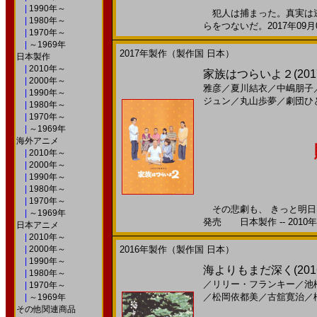
|
1990年～
犯人は捕まった。真実は逃
|
1980年～
らをつないだ。2017年09月
|
1970年～
|
～1969年
2017年製作（製作国 日本）
日本製作
|
2010年～
家族はつらいよ２(2017)
|
2000年～
雅彦
／
夏川結衣
／
中嶋朋子
|
1990年～
ジュン
／
丸山歩夢
／
劇団ひ
|
1980年～
|
1970年～
|
～1969年
海外アニメ
|
2010年～
|
2000年～
|
1990年～
|
1980年～
|
1970年～
その悲劇も、 きっと明日は 
|
～1969年
発売 日本製作 -- 2010
日本アニメ
|
2010年～
|
2000年～
2016年製作（製作国 日本）
|
1990年～
海よりもまだ深く(201
|
1980年～
／
リリー・フランキー
／
池
|
1970年～
／
松岡依都美
／
古舘寛治
／
|
～1969年
その他関連商品