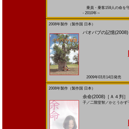
乗員・乗客159人の命を守る
- 2010年～
2008年製作（製作国 日本）
バオバブの記憶(2008
2009年03月14日発売 日
2008年製作（製作国 日本）
余命(2008)［Ａ４判］
子
／
二階堂智
／
かとうかず