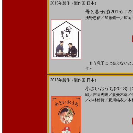
2015年製作（製作国 日本）
母と暮せば(2015)［22,
浅野忠信
／
加藤健一
／
広岡
もう息子には会えないと、思っ
年～
2013年製作（製作国 日本）
小さいおうち(2013)［22
郎
／
吉岡秀隆
／
妻夫木聡
／
／
小林稔侍
／
夏川結衣
／
木