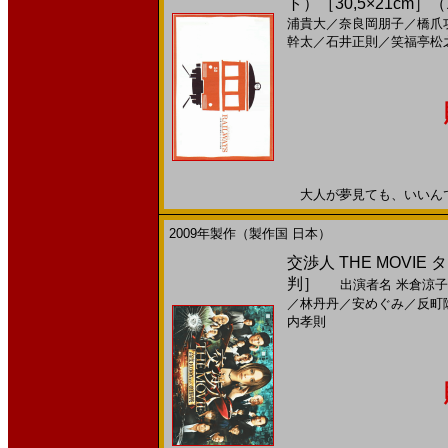
ト）［30,5×21cm］（
浦貴大
／
奈良岡朋子
／
橋爪
幹太
／
石井正則
／
笑福亭松
大人が夢見ても、いいんですね
2009年製作（製作国 日本）
交渉人 THE MOVIE
判］
出演者名
米倉涼子
／
林丹丹
／
安めぐみ
／
反町
内孝則