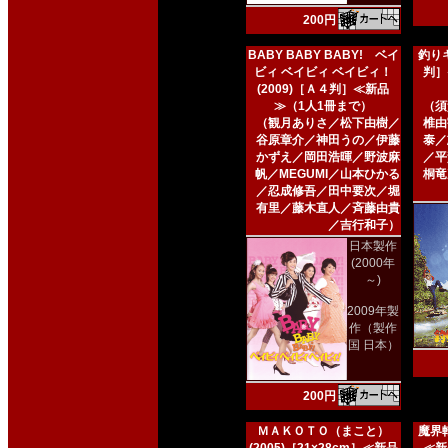
200円
BABY BABY BABY! ベイ
釣りキ
ビィ ベイビィ ベイビィ！
判］
(2009)［Ａ４判］≪新品
≫（1人1冊まで）
（須
（観月ありさ／松下由樹／
椎由
谷原章介／神田うの／伊藤
泰／
かずえ／岡田浩暉／野波麻
／平
帆／MEGUMI／山本ひかる
桐竜
／忍成修吾／田中要次／堀
有里／藤木直人／斉藤由貴
／吉行和子）
日本製作
(2000年
～)
2009年製
作（製作
国 日本）
200円
ＭＡＫＯＴＯ（まこと）
魔界転