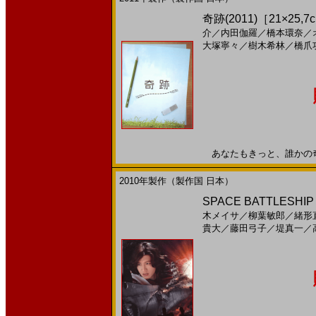
奇跡(2011)［21×25,7
介
／
内田伽羅
／
橋本環奈
／
大塚寧々
／
樹木希林
／
橋爪
あなたもきっと、誰かの奇跡。
2010年製作（製作国 日本）
SPACE BATTLESHIP
木メイサ
／
柳葉敏郎
／
緒形
貴大
／
藤田弓子
／
堤真一
／