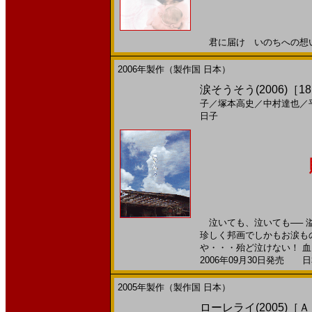
君に届け いのちへの想い20
2006年製作（製作国 日本）
涙そうそう(2006)［18,
子
／
塚本高史
／
中村達也
／
日子
泣いても、泣いても── 
珍しく邦画でしかもお涙も
や・・・殆ど泣けない！ 血も
2006年09月30日発売 日本
2005年製作（製作国 日本）
ローレライ(2005)［