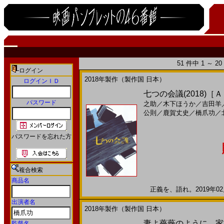
51 件中 1 ～ 
ログイン
2018年製作（製作国 日本）
ログインＩＤ
七つの会議(2018)［
パスワード
之助
／
木下ほうか
／
吉田羊
公則
／
鹿賀丈史
／
橋爪功
／
パスワードを忘れた方
複合検索
商品名
正義を、語れ。2019年02月
出演者名
2018年製作（製作国 日本）
妻よ薔薇のように 家族はつら
監督名