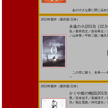
あの小さな家に閉じ込めた、私
2013年製作（製作国 日本）
永遠の０(2013)［22,5
岳
／
新井浩文
／
染谷将太
／
／
山本學
／
平幹二朗
／
橋爪
この空に願う、未来――壮大な
～
2013年製作（製作国 日本）
かぐや姫の物語(2013
男
／
宮本信子
／
高畑淳子
／
功
／
朝丘雪路
／
仲代達矢
／