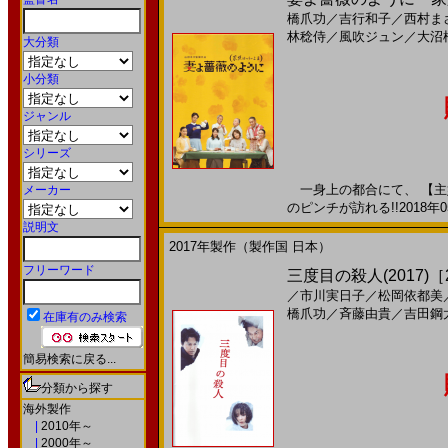
橋爪功
／
吉行和子
／
西村ま
林稔侍
／
風吹ジュン
／
大沼
大分類
小分類
ジャンル
シリーズ
一身上の都合にて、 【主
メーカー
のピンチが訪れる!!2018年0
説明文
2017年製作（製作国 日本）
フリーワード
三度目の殺人(2017)［2
／
市川実日子
／
松岡依都美
橋爪功
／
斉藤由貴
／
吉田鋼
在庫有のみ検索
簡易検索に戻る...
分類から探す
海外製作
|
2010年～
|
2000年～