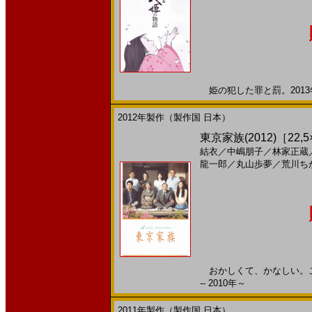
姫の犯した罪と罰。2013年
2012年製作（製作国 日本）
東京家族(2012)［22,5
結衣
／
中嶋朋子
／
林家正蔵
龍一郎
／
丸山歩夢
／
荒川ち
おかしくて、かなしい。こ
-- 2010年～
2011年製作（製作国 日本）