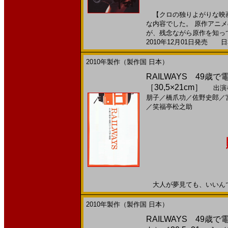
【クロの独りよがりな映画
な内容でした。 原作アニ
が、残念ながら原作を知って
2010年12月01日発売 日本
2010年製作（製作国 日本）
RAILWAYS 49歳
［30,5×21cm］
出演
朋子
／
橋爪功
／
佐野史郎
／
／
笑福亭松之助
大人が夢見ても、いいんですね
2010年製作（製作国 日本）
RAILWAYS 49歳