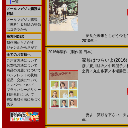
|
一覧
メールマガジン購読＆
解除
メールマガジン購読
（無料）＆解除の登録
はコチラから
夢見た未来とちがう今を生き
検索INDEX
2010年～
制作国からさがす
ジャンルからさがす
2016年製作（製作国 日本）
全てのお客様へ
家族はつらいよ(2016)［
ご注文方法について
お支払方法について
彦
／
夏川結衣
／
中嶋朋子
／
商品のお届けについて
之資
／
丸山歩夢
／
木場勝己
パンフレットの状態
返品・交換について
メンバーについて
プライバシーポリシー
利用規約について
特定商取引法に基づく
表示
妻よ、笑顔を下さい。夫よ、離
年～