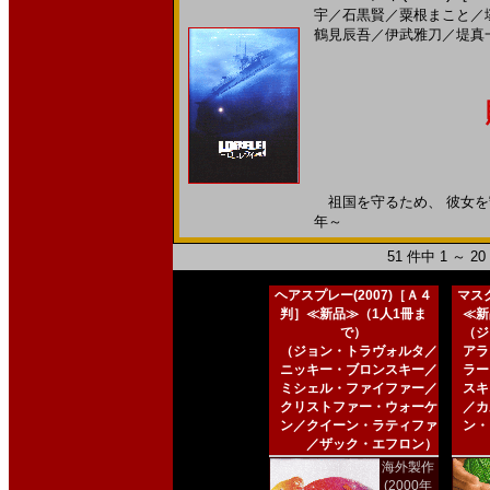
宇
／
石黒賢
／
粟根まこと
／
鶴見辰吾
／
伊武雅刀
／
堤真
祖国を守るため、 彼女を守る
年～
51 件中 1 ～ 
ヘアスプレー(2007)［Ａ４
マスク
判］≪新品≫（1人1冊ま
≪新
で）
（ジ
（ジョン・トラヴォルタ／
アラ
ニッキー・ブロンスキー／
ラー
ミシェル・ファイファー／
スキ
クリストファー・ウォーケ
／カ
ン／クイーン・ラティファ
ン・
／ザック・エフロン）
海外製作
(2000年