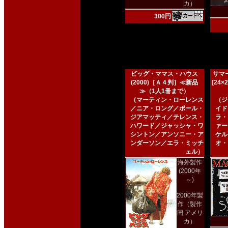
カ）
300円
ビッグ・ママス・ハウス
サマー
(2000)［Ａ４判］≪新品
[24
≫（1人1冊まで）
（マーティン・ローレンス
（ジ
／ニア・ロング／ポール・
イド
ジアマッティ／テレンス・
ラ・
ハワード／ジャッシャ・ワ
ァー
シントン／アンソニー・ア
ケル
ンダーソン／エラ・ミッチ
オ・
ェル）
海外製作
(2000年
～)
2000年製
作（製作
国 アメリ
カ）