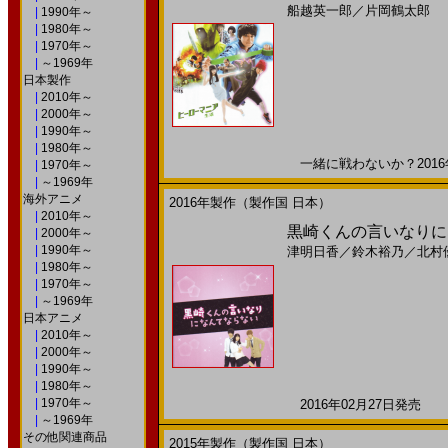
船越英一郎
／
片岡鶴太郎
|
1990年～
|
1980年～
|
1970年～
|
～1969年
日本製作
|
2010年～
|
2000年～
|
1990年～
|
1980年～
一緒に戦わないか？2016年
|
1970年～
|
～1969年
海外アニメ
2016年製作（製作国 日本）
|
2010年～
黒崎くんの言いなりになん
|
2000年～
|
1990年～
津明日香
／
鈴木裕乃
／
北村
|
1980年～
|
1970年～
|
～1969年
日本アニメ
|
2010年～
|
2000年～
|
1990年～
|
1980年～
|
1970年～
2016年02月27日発売 日
|
～1969年
その他関連商品
2015年製作（製作国 日本）