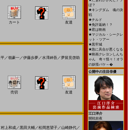
★
だぁれかさんとアソ
ぼ？
★
キングダム 魂の決
戦
★
チルド
カート
友達
★
免許返納！？
★
君は映画
★
マジカル・シークレ
ット・ツアー
★
黒牢城
★
急に具合が悪くなる
★
映画クレヨンしんち
遼平
／
嶺豪一
／
伊藤歩夢
／
水澤紳吾
／
夛留見啓助
ゃん 奇々怪々！オラ
の妖怪バケ～�
公開中の注目俳優
売切
友達
江口洋介
開戦前夜
／
村上和成
／
黒田大輔
／
松岡恵望子
／
山崎静代
／