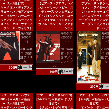
≫（1人1冊まで）
（ピアース・ブロスナン／
（アダム・サンドラー
（キャメロン・ディアス／
ハル・ベリー／トビー・ス
ィノナ・ライダー／
ドリュー・バリモア／ルー
ティーヴンス／ロザムン
ン・タートゥーロ／
シー・リュー／バーニー・
ド・パイク／リック・ユー
ン・コヴァート／ピ
マック／デミ・ムーア／ク
ン／マイケル・マドセン／
ー・ギャラガー／ステ
リスピン・グローヴァー／
ウィル・ユン・リー／マド
ヴ・ブシェミ／ジャ
ブルース・ウィリス）
ンナ）
ド・ハリ
海外製作
海外製作
海外
(2000年
(2000年
(20
～)
～)
～
2003年製
2002年製
200
作（製作
作（製作
作（
国 アメリ
国 アメリ
国 ア
カ）
カ／イギ
カ
リス）
300円
500円
200円
ビッグ・ママス・ハウス
サマー・オブ・サム(1999)
アナライズ・ミー(1999
(2000)［Ａ４判］≪新品
[24×21cm]≪新品≫（1人1
［Ａ４判］≪新品≫（1
≫（1人1冊まで）
冊まで）
冊まで）
（マーティン・ローレンス
（ジョン・レグイザモ／エ
（ロバート・デ・ニー