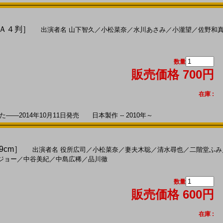
［Ａ４判］
出演者名
山下智久
／
小松菜奈
／
水川あさみ
／
小瀧望
／
佐野和
数量
販売価格 700円
在庫 :
―2014年10月11日発売 日本製作 -- 2010年～
29cm］
出演者名
役所広司
／
小松菜奈
／
妻夫木聡
／
清水尋也
／
二階堂ふみ
ジョー
／
中谷美紀
／
中島広稀
／
品川徹
数量
販売価格 600円
在庫 :