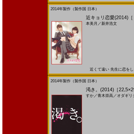
2014年製作（製作国 日本）
近キョリ恋愛(2014)
本美月
／
新井浩文
近くて遠い 先生に恋をした―
2014年製作（製作国 日本）
渇き。(2014)［22,5×
すか
／
青木崇高
／
オダギリ