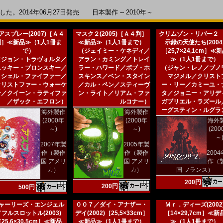
。2014年06月27日発売 日本製作 -- 2010年～
アスプレー(2007)［Ａ４
マスク２(2005)［Ａ４判］
クリムゾン・リバー２
判］≪新品≫（1人1冊ま
≪新品≫（1人1冊まで）
示録の天使たち(2004
で）
（ジェイミー・ケネディ／
［25,7×24,1cm］≪
（ジョン・トラヴォルタ／
アラン・カミング／トレイ
≫（1人1冊まで）
ニッキー・ブロンスキー／
ラー・ハワード／ボブ・ホ
（ジャン・レノ／ブノ
ミシェル・ファイファー／
スキンス／ベン・スタイン
マジメル／クリスト
クリストファー・ウォーケ
／カル・ペン／スティーヴ
ー・リー／カミーユ・
ン／クイーン・ラティファ
ン・ライト／リアム・ファ
タ／ジョニー・アリデ
／ザック・エフロン）
ルコナー）
ガブリエル・ラズール
ーグスティン・ルグラ
海外製作
海外製作
(2000年
(2000年
海外
～)
～)
(20
～
2007年製
2005年製
作（製作
作（製作
200
国 アメリ
国 アメリ
作（
カ）
カ）
国 フランス）
200円
200円
500円
ャーリーズ・エンジェル
００７／ダイ・アナザー・
Ｍｒ．ディーズ(2002
／フルスロットル(2003)
デイ(2002)［25,5×33cm］
［14×29,7cm］≪新
25,6×30,5cm］≪新品
≪新品≫（1人1冊まで）
≫（1人1冊まで）