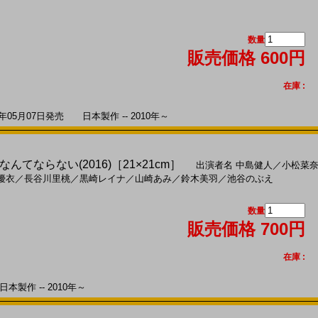
数量
販売価格 600円
在庫 :
05月07日発売 日本製作 -- 2010年～
てならない(2016)［21×21cm］
出演者名
中島健人
／
小松菜
優衣
／
長谷川里桃
／
黒崎レイナ
／
山崎あみ
／
鈴木美羽
／
池谷のぶえ
数量
販売価格 700円
在庫 :
本製作 -- 2010年～