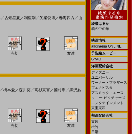
真
／
古畑星夏
／
利重剛
／
矢柴俊博
／
春海四方
／
山
綾瀬はるか
箱の中の羊
映画情報
allcinema ONLINE
売切
友達
予告編ムービー
GYAO
洋画配給会社
ディズニー
ユニバーサル
ワーナー・ブラザース
ブエナビスタ
／
橋本愛
／
森川葵
／
高杉真宙
／
國村隼
／
黒沢あ
アスミック・エース
ソニー･ピクチャーズ
エンタテインメント
東宝東和
邦画配給会社
東映
売切
友達
松竹
日活