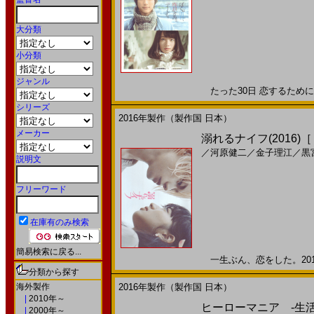
大分類
小分類
ジャンル
たった30日 恋するために ぼ
シリーズ
2016年製作（製作国 日本）
メーカー
溺れるナイフ(2016)
／
河原健二
／
金子理江
／
黒
説明文
フリーワード
在庫有のみ検索
簡易検索に戻る...
一生ぶん、恋をした。2016
分類から探す
海外製作
2016年製作（製作国 日本）
|
2010年～
ヒーローマニア -生活-(2
|
2000年～