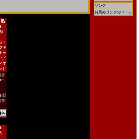
リンク
お薦めリンクのページ
 黙
)
新品
ワ・
ファ
ナッ
ィ／
／オ
ン）
製作
00年
)
4年製
製作
)
品