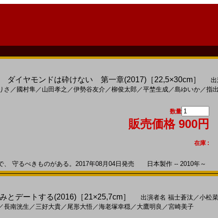
イヤモンドは砕けない 第一章(2017)［22,5×30cm］
出
りさ
／
國村隼
／
山田孝之
／
伊勢谷友介
／
柳俊太郎
／
平埜生成
／
島ゆいか
／
指
数量
販売価格 900円
在庫 :
守るべきものがある。2017年08月04日発売 日本製作 -- 2010年～
デートする(2016)［21×25,7cm］
出演者名
福士蒼汰
／
小松
／
長南洸生
／
三好大貴
／
尾形大悟
／
海老塚幸穏
／
大鷹明良
／
宮崎美子