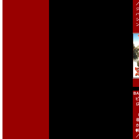
BA
ビ
帆