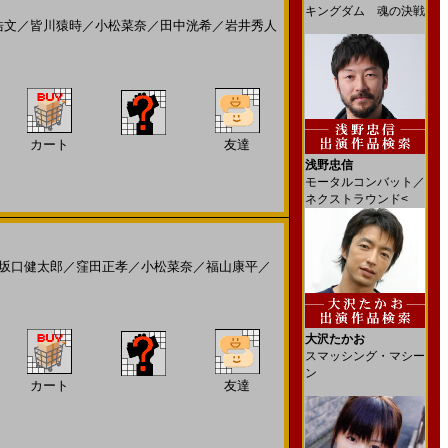
キングダム 魂の決戦
浩文
／
皆川猿時
／
小松菜奈
／
田中洸希
／
岩井秀人
カート
友達
浅野忠信
モータルコンバット／
ネクストラウンド<
坂口健太郎
／
窪田正孝
／
小松菜奈
／
福山康平
／
大沢たかお
スマッシング・マシー
ン
カート
友達