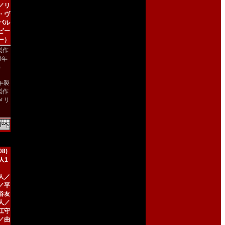
／リ
・ヴ
パル
ビー
ー）
製作
90年
)
9年製
製作
メリ
）
8)
人1
人／
／平
谷友
人／
江守
／由