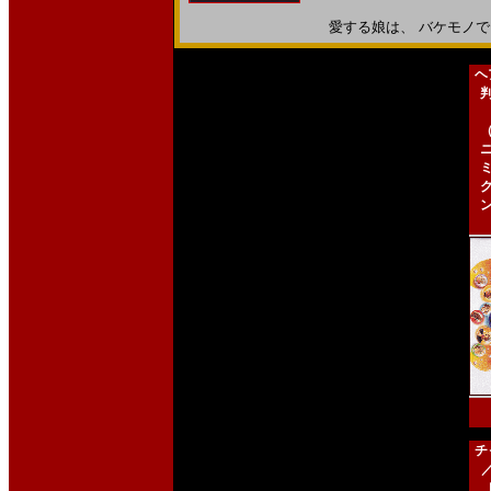
愛する娘は、 バケモノでした
ヘ
チ
［