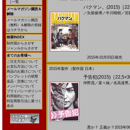
|
一覧
バクマン。(2015)［22
メールマガジン購読＆
／
矢柴俊博
／
中川晴樹
／
宮
解除
メールマガジン購読
（無料）＆解除の登録
はコチラから
検索INDEX
制作国からさがす
ジャンルからさがす
全てのお客様へ
2015年10月03日発売 日
ご注文方法について
お支払方法について
2015年製作（製作国 日本）
商品のお届けについて
パンフレットの状態
予告犯(2015)［22,5×
返品・交換について
仲野茂
／
菜々緒
／
名高達男
メンバーについて
プライバシーポリシー
利用規約について
特定商取引法に基づく
表示
悪か？ 正義か？2015年06