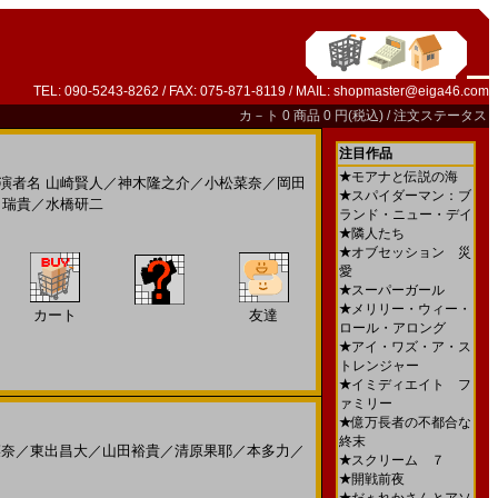
TEL: 090-5243-8262 / FAX: 075-871-8119 / MAIL:
shopmaster@eiga46.com
カ－ト
0 商品 0 円(税込) /
注文ステータス
注目作品
★
モアナと伝説の海
演者名
山崎賢人
／
神木隆之介
／
小松菜奈
／
岡田
★
スパイダーマン：ブ
出瑞貴
／
水橋研二
ランド・ニュー・デイ
★
隣人たち
★
オブセッション 災
愛
★
スーパーガール
★
メリリー・ウィー・
カート
友達
ロール・アロング
★
アイ・ワズ・ア・ス
トレンジャー
★
イミディエイト フ
ァミリー
★
億万長者の不都合な
終末
菜奈
／
東出昌大
／
山田裕貴
／
清原果耶
／
本多力
／
★
スクリーム ７
★
開戦前夜