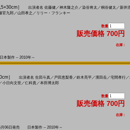
,5×30cm］
出演者名
佐藤健
／
神木隆之介
／
染谷将太
／
桐谷健太
／
新井
藤官九郎
／
山田孝之
／
リリー・フランキー
数量
販売価格 700円
在庫 :
本製作 -- 2010年～
30cm］
出演者名
生田斗真
／
戸田恵梨香
／
鈴木亮平
／
濱田岳
／
宅間孝行
／
／
小日向文世
／
仁科貴
／
本田博太郎
数量
販売価格 700円
在庫 :
月06日発売 日本製作 -- 2010年～