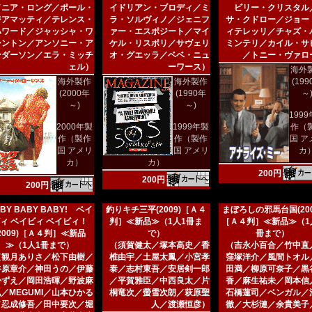
／ニア・ロング／ポール・
イドリアン・ブロディ／ミ
ビリー・クリスタル
ジアマッティ／テレンス・
ラ・ソルヴィノ／ジェニフ
サ・クドロー／ジョー
ハワード／ジャッシャ・ワ
ァー・エスポジート／マイ
ィテレッリ／チャズ・
シントン／アンソニー・ア
ケル・リスポリ／サヴェリ
ミンテリ／カイル・サ
ンダーソン／エラ・ミッチ
オ・グエッラ／ベベ・ニュ
／トニー・ヴァロ
ェル）
ーワース）
海外
海外製作
海外製作
(19
(2000年
(1990年
～
～)
～)
199
2000年製
1999年製
作（
作（製作
作（製作
国 ア
国 アメリ
国 アメリ
カ
カ）
カ）
200円
200円
200円
BY BABY BABY! ベイ
釣りキチ三平(2009)［Ａ４
まぼろしの邪馬台国(200
ィ ベイビィ ベイビィ！
判］≪新品≫（1人1冊ま
［Ａ４判］≪新品≫（1
(2009)［Ａ４判］≪新品
で）
冊まで）
≫（1人1冊まで）
（須賀健太／塚本高史／香
（吉永小百合／竹中直
（観月ありさ／松下由樹／
椎由宇／土屋太鳳／小宮孝
窪塚洋介／風間トオル
谷原章介／神田うの／伊藤
泰／志村東吾／安居剣一郎
田満／柳原可奈子／黒
かずえ／岡田浩暉／野波麻
／平賀雅臣／中西良太／片
香／麻生祐未／岡本信
／MEGUMI／山本ひかる
桐竜次／螢雪次朗／萩原聖
石橋蓮司／ベンガル／
／忍成修吾／田中要次／堀
人／渡瀬恒彦）
徹／大杉漣／余貴美子