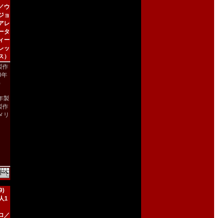
／ウ
ジョ
アレ
ータ
ィー
レッ
ス）
製作
00年
)
2年製
製作
メリ
）
)
人1
ロ／