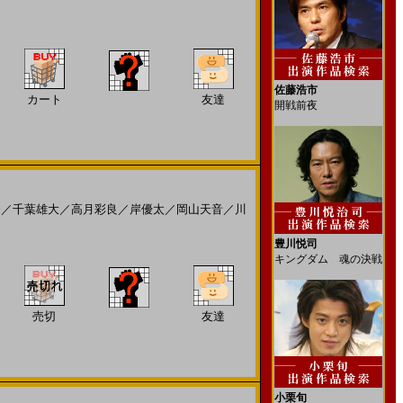
佐藤浩市
カート
友達
開戦前夜
奈
／
千葉雄大
／
高月彩良
／
岸優太
／
岡山天音
／
川
豊川悦司
キングダム 魂の決戦
売切
友達
小栗旬