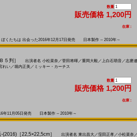
数量
販売価格 1,200円
在庫 :
くたちは 出会った2016年12月17日発売 日本製作 -- 2010年～
［Ｂ５判］
出演者名
小松菜奈
／
菅田将暉
／
重岡大毅
／
上白石萌音
／
志磨
宮れい
／
堀内正美
／
ミッキー・カーチス
数量
販売価格 1,200円
在庫 :
年11月05日発売 日本製作 -- 2010年～
016)［22,5×22,5cm］
出演者名
東出昌大
／
窪田正孝
／
小松菜奈