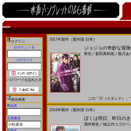
2017年製作（製作国 日本）
ログイン
ログインＩＤ
ジョジョの奇妙な冒険 ダ
将生
／
新田真剣佑
／
観月あ
パスワード
パスワードを忘れた方
この「力（スタンド）」で、 
複合検索
商品名
2016年製作（製作国 日本）
ぼくは明日、昨日のきみと
出演者名
酒井善史
／
城之内コゴロー
監督名