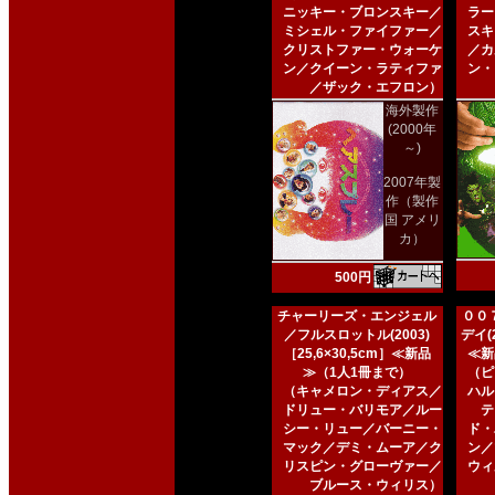
ニッキー・ブロンスキー／
ラー
ミシェル・ファイファー／
スキ
クリストファー・ウォーケ
／カ
ン／クイーン・ラティファ
ン・
／ザック・エフロン）
海外製作
(2000年
～)
2007年製
作（製作
国 アメリ
カ）
500円
チャーリーズ・エンジェル
００
／フルスロットル(2003)
デイ(2
［25,6×30,5cm］≪新品
≪新
≫（1人1冊まで）
（ピ
（キャメロン・ディアス／
ハル
ドリュー・バリモア／ルー
テ
シー・リュー／バーニー・
ド・
マック／デミ・ムーア／ク
ン／
リスピン・グローヴァー／
ウィ
ブルース・ウィリス）