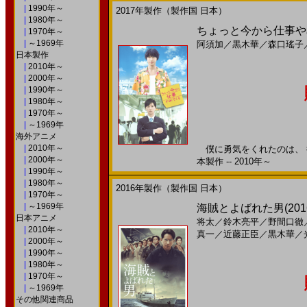
|
1990年～
2017年製作（製作国 日本）
|
1980年～
ちょっと今から仕事やめ
|
1970年～
|
～1969年
阿須加
／
黒木華
／
森口瑤子
日本製作
|
2010年～
|
2000年～
|
1990年～
|
1980年～
|
1970年～
|
～1969年
海外アニメ
|
2010年～
僕に勇気をくれたのは、 得
|
2000年～
本製作 -- 2010年～
|
1990年～
|
1980年～
2016年製作（製作国 日本）
|
1970年～
|
～1969年
海賊とよばれた男(2016)
日本アニメ
将太
／
鈴木亮平
／
野間口徹
|
2010年～
真一
／
近藤正臣
／
黒木華
／
|
2000年～
|
1990年～
|
1980年～
|
1970年～
|
～1969年
その他関連商品