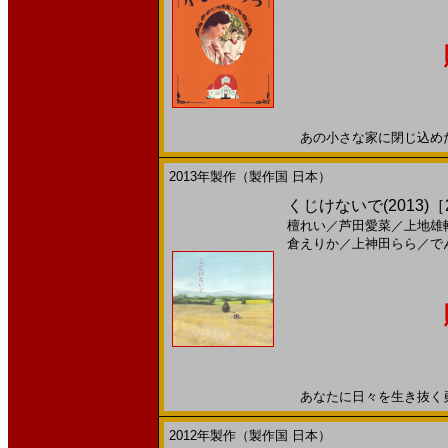
あの小さな家に閉じ込めた、私
2013年製作（製作国 日本）
くじけないで(2013)［2
檀れい
／
芦田愛菜
／
上地雄
倉えりか
／
上神田らら
／
で
あなたに日々を生き抜く勇気を
2012年製作（製作国 日本）