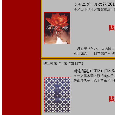
シャニダールの花(2012)
子
／
山下リオ
／
古舘寛治
／
販
君を守りたい。 人の胸に寄
20日発売 日本製作 -- 20
2013年製作（製作国 日本）
舟を編む(2013)［18,3
ョー
／
黒木華
／
渡辺美佐子
佐山ひろ子
／
八千草薫
／
小
販