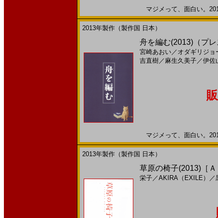
マジメって、面白い。2013
2013年製作（製作国 日本）
舟を編む(2013)（
宮崎あおい
／
オダギリジョ
吉直樹
／
麻生久美子
／
伊佐
販
マジメって、面白い。2013
2013年製作（製作国 日本）
草原の椅子(2013)［
栄子
／
AKIRA（EXILE）
／