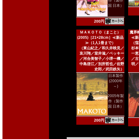
作（製作
国 日本）
200円
ＭＡＫＯＴＯ（まこと）
魔界転
(2005)［21×28cm］≪新品
≪新
≫（1人1冊まで）
（窪
（東山紀之／和久井映見／
杉本
哀川翔／室井滋／ベッキー
一恵
／河合美智子／小堺一機／
／古
中島啓江／別所哲也／佐野
明／
史郎／武田鉄矢）
日本製作
(2000年
～)
2005年製
作（製作
国 日本）
200円