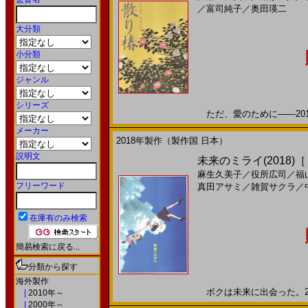
／
富司純子
／
奥田瑛二
大分類
小分類
ジャンル
シリーズ
ただ、愛のために――2018
メーカー
2018年製作（製作国 日本）
説明文
未来のミライ(2018)
麻生久美子
／
役所広司
／
福
フリーワード
真田アサミ
／
雑賀サクラ
／
在庫有のみ検索
簡易検索に戻る...
分類から探す
海外製作
ボクは未来に出会った。201
|
2010年～
|
2000年～