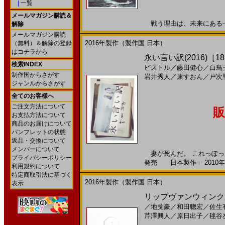
|
一覧
メールマガジン購読＆
戦う理由は、未来にある――。
解除
メールマガジン購読
2016年製作（製作国 日本）
（無料）＆解除の登録
はコチラから
永い言い訳(2016)［1
検索INDEX
ピストル
／
藤田健心
／
白鳥
制作国からさがす
岩井秀人
／
康すおん
／
戸次
ジャンルからさがす
全てのお客様へ
ご注文方法について
販
お支払方法について
商品のお届けについて
パンフレットの状態
返品・交換について
メンバーについて
妻が死んだ。 これっぽっち
プライバシーポリシー
発売 日本製作 -- 2010
利用規約について
特定商取引法に基づく
2016年製作（製作国 日本）
表示
リップヴァンウィンクル
／
地曵豪
／
和田聰宏
／
佐生
芹澤興人
／
原日出子
／
毬谷