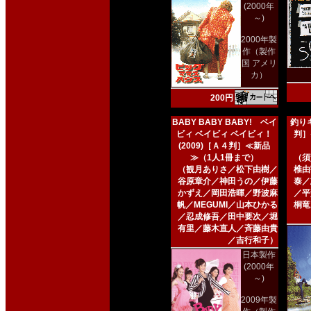
(2000年
～)
2000年製
作（製作
国 アメリ
カ）
200円
BABY BABY BABY! ベイ
釣りキ
ビィ ベイビィ ベイビィ！
判］
(2009)［Ａ４判］≪新品
≫（1人1冊まで）
（須
（観月ありさ／松下由樹／
椎由
谷原章介／神田うの／伊藤
泰／
かずえ／岡田浩暉／野波麻
／平
帆／MEGUMI／山本ひかる
桐竜
／忍成修吾／田中要次／堀
有里／藤木直人／斉藤由貴
／吉行和子）
日本製作
(2000年
～)
2009年製