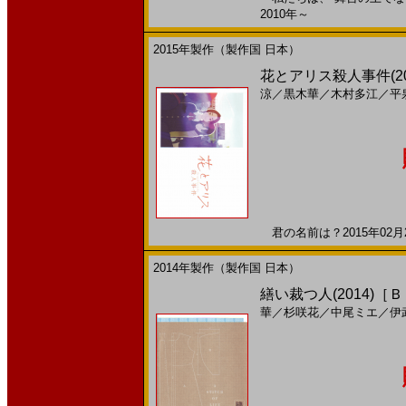
2010年～
2015年製作（製作国 日本）
花とアリス殺人事件(2
涼
／
黒木華
／
木村多江
／
平
君の名前は？2015年02月2
2014年製作（製作国 日本）
繕い裁つ人(2014)［
華
／
杉咲花
／
中尾ミエ
／
伊