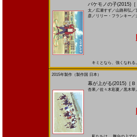
バケモノの子(2015)
太
／
広瀬すず
／
山路和弘
／
彦
／
リリー・フランキー
／
キミとなら、強くなれる。20
2015年製作（製作国 日本）
幕が上がる(2015)［
杏果
／
佐々木彩夏
／
黒木華
私たちは、 舞台の上でなら 