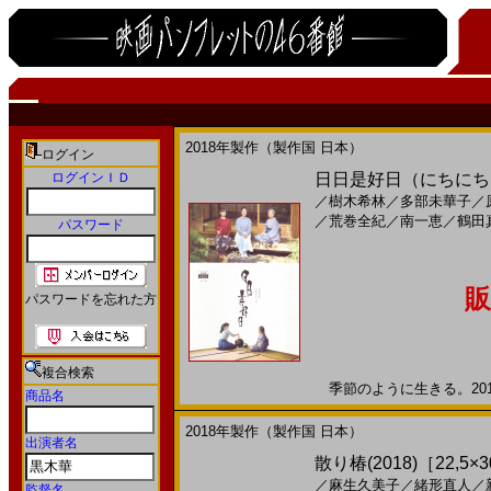
2018年製作（製作国 日本）
ログイン
ログインＩＤ
日日是好日（にちにちこ
／
樹木希林
／
多部未華子
／
／
荒巻全紀
／
南一恵
／
鶴田
パスワード
販
パスワードを忘れた方
複合検索
季節のように生きる。2018
商品名
2018年製作（製作国 日本）
出演者名
散り椿(2018)［22,5×
／
麻生久美子
／
緒形直人
／
監督名