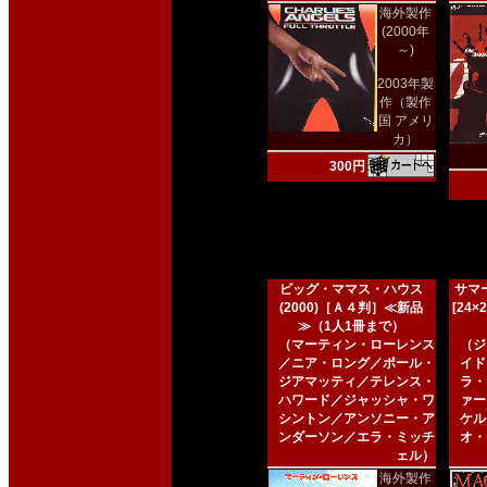
海外製作
(2000年
～)
2003年製
作（製作
国 アメリ
カ）
300円
ビッグ・ママス・ハウス
サマー
(2000)［Ａ４判］≪新品
[24
≫（1人1冊まで）
（マーティン・ローレンス
（ジ
／ニア・ロング／ポール・
イド
ジアマッティ／テレンス・
ラ・
ハワード／ジャッシャ・ワ
ァー
シントン／アンソニー・ア
ケル
ンダーソン／エラ・ミッチ
オ・
ェル）
海外製作