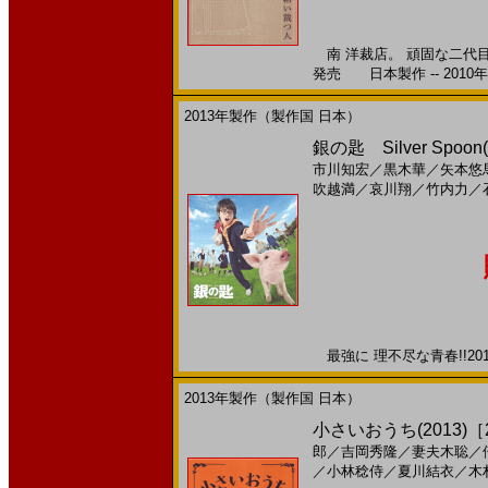
南 洋裁店。 頑固な二代目店
発売 日本製作 -- 2010
2013年製作（製作国 日本）
銀の匙 Silver Spoon
市川知宏
／
黒木華
／
矢本悠
吹越満
／
哀川翔
／
竹内力
／
最強に 理不尽な青春!!201
2013年製作（製作国 日本）
小さいおうち(2013)［22
郎
／
吉岡秀隆
／
妻夫木聡
／
／
小林稔侍
／
夏川結衣
／
木