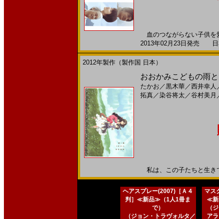
血のつながらない子供を愛
2013年02月23日発売 日本
2012年製作（製作国 日本）
おおかみこどもの雨と雪
たかお
／
黒木華
／
西井幸人
拓真
／
染谷将太
／
谷村美月
私は、この子たちと生きていく
ヘアスプレー(2007)［Ａ４
マスク
判］≪新品≫（1人1冊ま
≪新
で）
（ジ
（ジョン・トラヴォルタ／
アラ