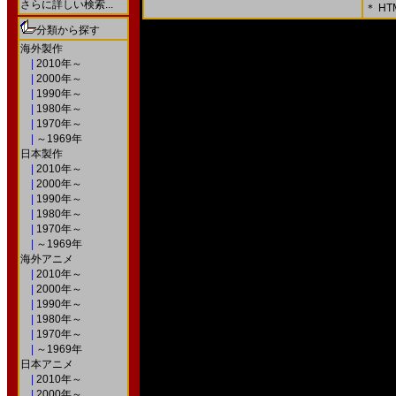
さらに詳しい検索...
＊ H
＊ 内容をよくご確認の上、「確認画面」を押してく
分類から探す
○次の画面で送信ボタンを押すと送信されます。
海外製作
|
2010年～
|
2000年～
|
1990年～
|
1980年～
|
1970年～
|
～1969年
日本製作
|
2010年～
|
2000年～
|
1990年～
|
1980年～
|
1970年～
|
～1969年
海外アニメ
|
2010年～
|
2000年～
|
1990年～
|
1980年～
|
1970年～
|
～1969年
日本アニメ
|
2010年～
|
2000年～