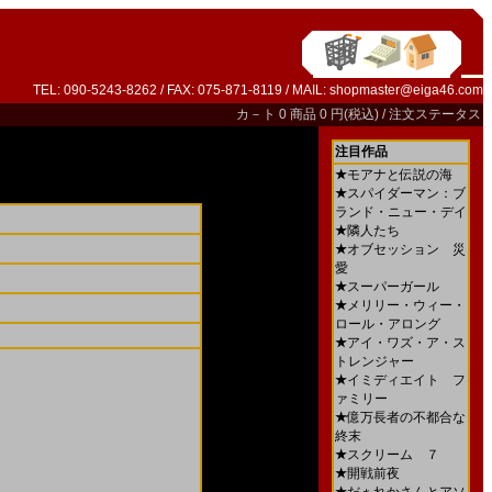
TEL: 090-5243-8262 / FAX: 075-871-8119 / MAIL:
shopmaster@eiga46.com
カ－ト
0 商品 0 円(税込) /
注文ステータス
注目作品
★
モアナと伝説の海
★
スパイダーマン：ブ
ランド・ニュー・デイ
★
隣人たち
★
オブセッション 災
愛
★
スーパーガール
★
メリリー・ウィー・
ロール・アロング
★
アイ・ワズ・ア・ス
トレンジャー
★
イミディエイト フ
ァミリー
★
億万長者の不都合な
終末
★
スクリーム ７
★
開戦前夜