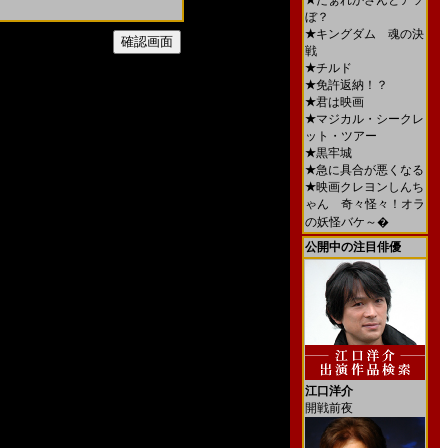
★
だぁれかさんとアソ
ぼ？
★
キングダム 魂の決
戦
★
チルド
★
免許返納！？
★
君は映画
★
マジカル・シークレ
ット・ツアー
★
黒牢城
★
急に具合が悪くなる
★
映画クレヨンしんち
ゃん 奇々怪々！オラ
の妖怪バケ～�
公開中の注目俳優
江口洋介
開戦前夜