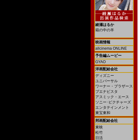
綾瀬はるか
箱の中の羊
映画情報
allcinema ONLINE
予告編ムービー
GYAO
洋画配給会社
ディズニー
ユニバーサル
ワーナー・ブラザース
ブエナビスタ
アスミック・エース
ソニー･ピクチャーズ
エンタテインメント
東宝東和
邦画配給会社
東映
松竹
日活