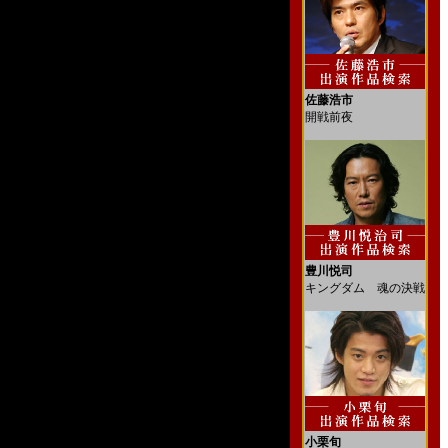
佐藤浩市
開戦前夜
豊川悦司
キングダム 魂の決戦
小栗旬