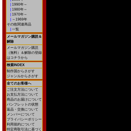
|
1990年～
|
1980年～
|
1970年～
|
～1969年
その他関連商品
|
一覧
メールマガジン購読＆
解除
メールマガジン購読
（無料）＆解除の登録
はコチラから
検索INDEX
制作国からさがす
ジャンルからさがす
全てのお客様へ
ご注文方法について
お支払方法について
商品のお届けについて
パンフレットの状態
返品・交換について
メンバーについて
プライバシーポリシー
利用規約について
特定商取引法に基づく