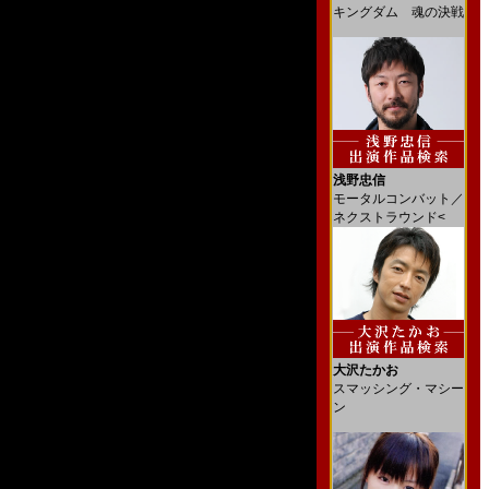
キングダム 魂の決戦
浅野忠信
モータルコンバット／
ネクストラウンド<
大沢たかお
スマッシング・マシー
ン