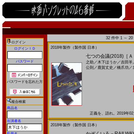
32 件中 1 ～ 
ログイン
2018年製作（製作国 日本）
ログインＩＤ
七つの会議(2018)［
パスワード
之助
／
木下ほうか
／
吉田羊
公則
／
鹿賀丈史
／
橋爪功
／
パスワードを忘れた方
複合検索
商品名
正義を、語れ。2019年02月
出演者名
2018年製作（製作国 日本）
かぞくいろ－RAILWAY
監督名