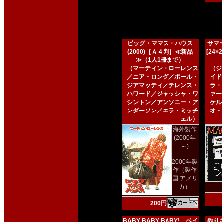
ビッグ・ママス・ハウス
サマー
(2000)［Ａ４判］≪新品
[24
≫（1人1冊まで）
（マーティン・ローレンス
（ジ
／ニア・ロング／ポール・
イド
ジアマッティ／テレンス・
ラ・
ハワード／ジャッシャ・ワ
ァー
シントン／アンソニー・ア
ケル
ンダーソン／エラ・ミッチ
オ・
ェル）
海外製作
(2000年
～)
2000年製
作（製作
国 アメリ
カ）
200円
BABY BABY BABY! ベイ
釣りキ