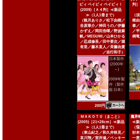
ビィ ベイビィ ベイビィ！
判］
(2009)［Ａ４判］≪新品
≫（1人1冊まで）
（須
（観月ありさ／松下由樹／
椎由
谷原章介／神田うの／伊藤
泰／
かずえ／岡田浩暉／野波麻
／平
帆／MEGUMI／山本ひかる
桐竜
／忍成修吾／田中要次／堀
有里／藤木直人／斉藤由貴
／吉行和子）
日本製作
(2000年
～)
2009年製
作（製作
国 日本）
200円
ＭＡＫＯＴＯ（まこと）
魔界転
(2005)［21×28cm］≪新品
≪新
≫（1人1冊まで）
（窪
（東山紀之／和久井映見／
杉本
哀川翔／室井滋／ベッキー
一恵