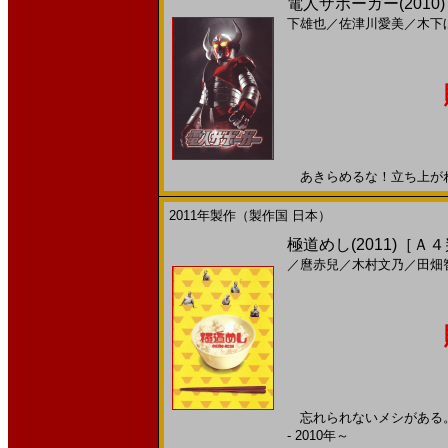
電人ザボーガー(2010
下雄也
／
佐津川愛美
／
木下
あきらめるな！立ち上がれ！2
2011年製作（製作国 日本）
極道めし(2011)［Ａ
／
麿赤兒
／
木村文乃
／
田畑
忘れられないメシがある。 
- 2010年～