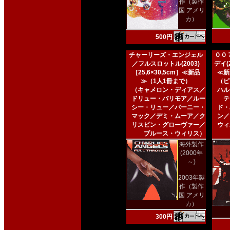
作（製作
国 アメリ
カ）
500円
チャーリーズ・エンジェル
００
／フルスロットル(2003)
デイ(2
［25,6×30,5cm］≪新品
≪新
≫（1人1冊まで）
（ピ
（キャメロン・ディアス／
ハル
ドリュー・バリモア／ルー
テ
シー・リュー／バーニー・
ド・
マック／デミ・ムーア／ク
ン／
リスピン・グローヴァー／
ウィ
ブルース・ウィリス）
海外製作
(2000年
～)
2003年製
作（製作
国 アメリ
カ）
300円