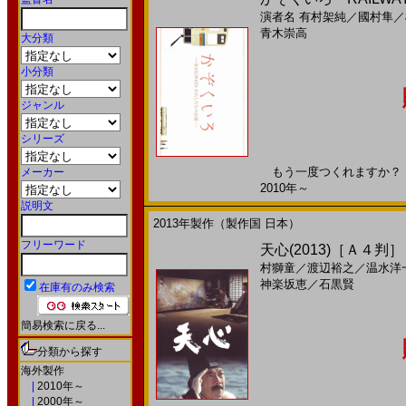
演者名
有村架純
／
國村隼
／
青木崇高
大分類
小分類
ジャンル
シリーズ
もう一度つくれますか？ い
メーカー
2010年～
説明文
2013年製作（製作国 日本）
フリーワード
天心(2013)［Ａ４判］
村獅童
／
渡辺裕之
／
温水洋
神楽坂恵
／
石黒賢
在庫有のみ検索
簡易検索に戻る...
分類から探す
海外製作
|
2010年～
|
2000年～