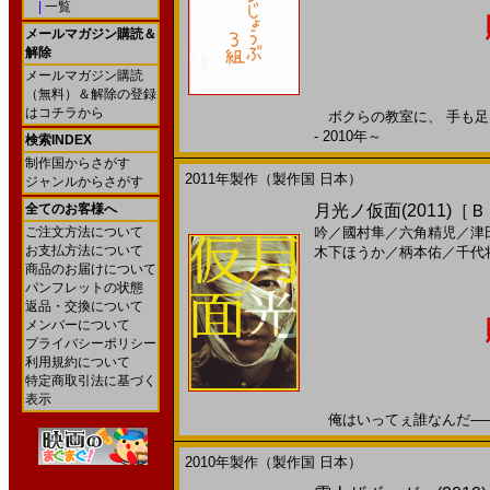
|
一覧
メールマガジン購読＆
解除
メールマガジン購読
（無料）＆解除の登録
はコチラから
ボクらの教室に、 手も足も
- 2010年～
検索INDEX
制作国からさがす
2011年製作（製作国 日本）
ジャンルからさがす
全てのお客様へ
月光ノ仮面(2011)［
ご注文方法について
吟
／
國村隼
／
六角精児
／
津
お支払方法について
木下ほうか
／
柄本佑
／
千代
商品のお届けについて
パンフレットの状態
返品・交換について
メンバーについて
プライバシーポリシー
利用規約について
特定商取引法に基づく
表示
俺はいってぇ誰なんだ――20
2010年製作（製作国 日本）