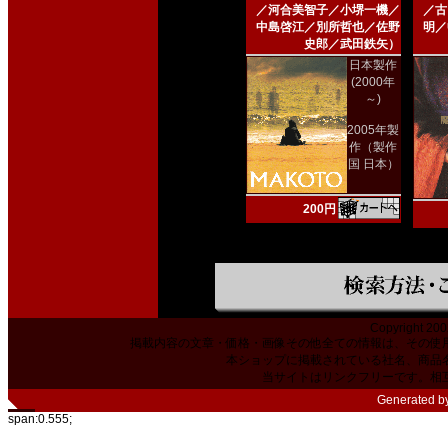
／河合美智子／小堺一機／
／古
中島啓江／別所哲也／佐野
明／
史郎／武田鉄矢）
日本製作
(2000年
～)
2005年製
作（製作
国 日本）
200円
Copyright 200
掲載内容の文章・価格・画像その他全ての情報は、その使
本ショップに掲載されている社名、商品
当サイトはリンクフリーです。相
Generated b
span:0.555;