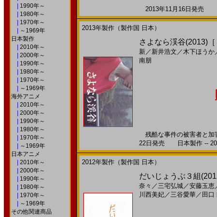
|
1990年～
2013年11月16日発売 日
|
1980年～
|
1970年～
2013年製作（製作国 日本）
|
～1969年
日本製作
さよなら渓谷(2013)
|
2010年～
新
／
新井浩文
／
木下ほうか
|
2000年～
南朋
|
1990年～
|
1980年～
|
1970年～
|
～1969年
海外アニメ
|
2010年～
|
2000年～
|
1990年～
|
1980年～
残酷な事件の被害者と加害者
|
1970年～
22日発売 日本製作 -- 20
|
～1969年
日本アニメ
2012年製作（製作国 日本）
|
2010年～
|
2000年～
だいじょうぶ３組(2012)
|
1990年～
奈々
／
三宅弘城
／
安藤玉恵
|
1980年～
川西美妃
／
三谷愛華
／
田口
|
1970年～
|
～1969年
その他関連商品