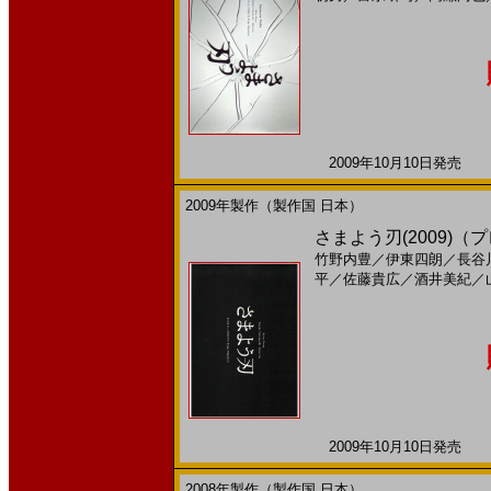
2009年10月10日発売 日
2009年製作（製作国 日本）
さまよう刃(2009)
竹野内豊
／
伊東四朗
／
長谷
平
／
佐藤貴広
／
酒井美紀
／
2009年10月10日発売 日
2008年製作（製作国 日本）