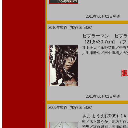
2010年05月01日発売 日
2010年製作（製作国 日本）
ゼブラーマン ゼブラシ
［21,8×30,7cm］
井上正大
／
永野芽郁
／
中野
／
生瀬勝久
／
田中直樹
／
ガ
販
2010年05月01日発売 日
2009年製作（製作国 日本）
さまよう刃(2009)［
範
／
木下ほうか
／
池内万作
初男
／
富永研司
／
高瀬尚也