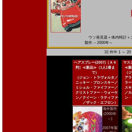
ウソ発見器＋体内時計＋ス
製作 -- 2000年～
32 件中 1 ～ 
ヘアスプレー(2007)［Ａ４
マスク
判］≪新品≫（1人1冊ま
≪新
で）
（ジ
（ジョン・トラヴォルタ／
アラ
ニッキー・ブロンスキー／
ラー
ミシェル・ファイファー／
スキ
クリストファー・ウォーケ
／カ
ン／クイーン・ラティファ
ン・
／ザック・エフロン）
海外製作
(2000年
～)
2007年製