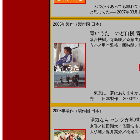
ぶつかりあっても離れても
と思ってた── 2007年03月
2005年製作（製作国 日本）
青いうた のど自慢 青春
落合扶樹
／
寺島咲
／
斉藤由
うか
／
甲本雅裕
／
団時朗
／
東京に、夢はありますか。 
売 日本製作 -- 2000年～
2006年製作（製作国 日本）
陽気なギャングが地球を
京香
／
松田翔太
／
佐藤浩市
大杉漣
／
篠井英介
／
松尾ス