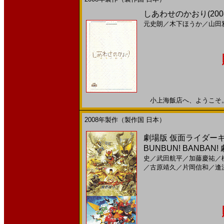
しあわせのかおり(200
元史朗
／
木下ほうか
／
山田
小上海飯店へ、ようこそ。20
2008年製作（製作国 日本）
劇場版 仮面ライダー
BUNBUN! BANBAN! 
史
／
武田航平
／
加藤慶祐
／
／
古原靖久
／
片岡信和
／
逢