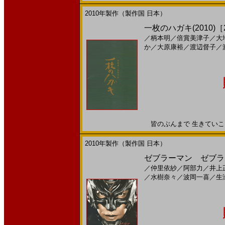
2010年製作（製作国 日本）
一枚のハガキ(2010)［2
／
柄本明
／
倍賞美津子
／
大
か
／
大原康裕
／
渡辺督子
／
皆のぶんまで 生きていこう2
2010年製作（製作国 日本）
ゼブラーマン ゼブラシテ
／
仲里依紗
／
阿部力
／
井上
／
水樹奈々
／
波岡一喜
／
生