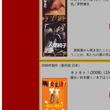
也
／
茅野雅生
屋根裏から覗き見たことは
うことが、私たちの愛の営みだ
2006年製作（製作国 日本）
キトキト！(2006)［19
藤歩
／
鈴木蘭々
／
木下ほう