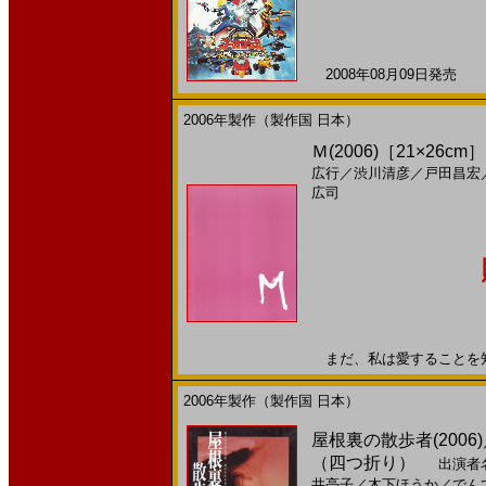
2008年08月09日発売 日
2006年製作（製作国 日本）
Ｍ(2006)［21×26cm］
広行
／
渋川清彦
／
戸田昌宏
広司
まだ、私は愛することを知らな
2006年製作（製作国 日本）
屋根裏の散歩者(2006
（四つ折り）
出演者
井亮子
／
木下ほうか
／
でん