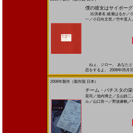
僕の彼女はサイボーグ(20
出演者名
綾瀬はるか
／
一
／
小日向文世
／
竹中直人
ねぇ、ジロー。 あなたと
恋をするよ。 2008年05月3
2008年製作（製作国 日本）
チーム・バチスタの栄光
晃司
／
池内博之
／
玉山鉄二
ル
／
山口良一
／
野波麻帆
／