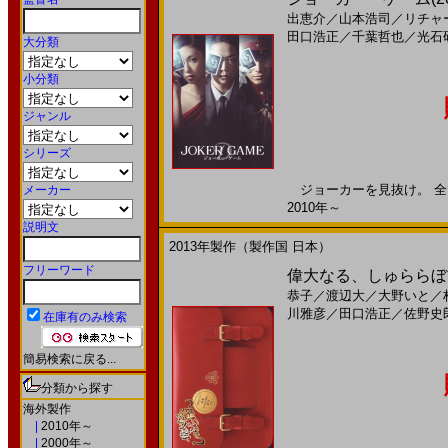
出恵介
／
山本浩司
／
リチャ
田口浩正
／
千葉哲也
／
光石
大分類
小分類
ジャンル
シリーズ
ジョーカーを見抜け。 全て
メーカー
2010年～
説明文
2013年製作（製作国 日本）
フリーワード
偉大なる、しゅららぼん
恭子
／
渡辺大
／
大野いと
／
川雅彦
／
田口浩正
／
佐野史
在庫有のみ検索
簡易検索に戻る...
分類から探す
海外製作
|
2010年～
|
2000年～