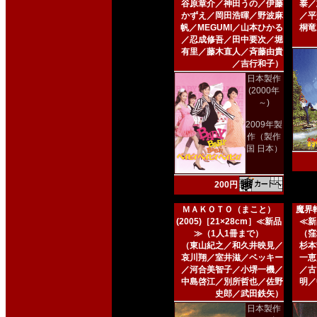
谷原章介／神田うの／伊藤
泰／
かずえ／岡田浩暉／野波麻
／平
帆／MEGUMI／山本ひかる
桐竜
／忍成修吾／田中要次／堀
有里／藤木直人／斉藤由貴
／吉行和子）
日本製作
(2000年
～)
2009年製
作（製作
国 日本）
200円
ＭＡＫＯＴＯ（まこと）
魔界転
(2005)［21×28cm］≪新品
≪新
≫（1人1冊まで）
（窪
（東山紀之／和久井映見／
杉本
哀川翔／室井滋／ベッキー
一恵
／河合美智子／小堺一機／
／古
中島啓江／別所哲也／佐野
明／
史郎／武田鉄矢）
日本製作