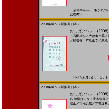
余命半年──、 彼が気づいた
2000年～
2008年製作（製作国 日本）
おっぱいバレー(2008
／
石田卓也
／
大後寿々花
／
／
橘義尋
／
本庄正季
／
恵隆
見せられるわけ、 ないじゃん!
2008年製作（製作国 日本）
おっぱいバレー(200
名
綾瀬はるか
／
青木崇高
／
浩正
／
市毛良枝
／
木村遼希