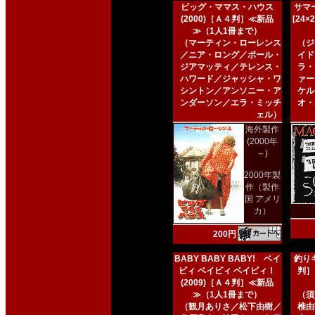
ビッグ・ママス・ハウス
サマー
(2000)［Ａ４判］≪新品
[24
≫（1人1冊まで）
（マーティン・ローレンス
（ジ
／ニア・ロング／ポール・
イド
ジアマッティ／テレンス・
ラ・
ハワード／ジャッシャ・ワ
ァー
シントン／アンソニー・ア
ケル
ンダーソン／エラ・ミッチ
オ・
ェル）
海外製作
(2000年
～)
2000年製
作（製作
国 アメリ
カ）
200円
BABY BABY BABY! ベイ
釣りキ
ビィ ベイビィ ベイビィ！
判］
(2009)［Ａ４判］≪新品
≫（1人1冊まで）
（須
（観月ありさ／松下由樹／
椎由