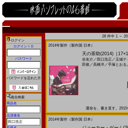
28 件中 1 ～ 
ログイン
2014年製作（製作国 日本）
ログインＩＤ
天の茶助(2014)［17×
パスワード
谷友介
／
田口浩正
／
玉城テ
田俊
／
高橋洋
／
手塚とおる
パスワードを忘れた方
複合検索
商品名
運命を、書き直す。2015年
出演者名
2014年製作（製作国 日本）
ジョーカー・ゲーム(201
監督名