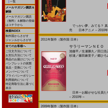
|
一覧
メールマガジン購読＆
解除
メールマガジン購読
（無料）＆解除の登録
はコチラから
でっかい夢、みてる？ 真夜
売 日本アニメ -- 2010
検索INDEX
制作国からさがす
2011年製作（製作国 日本）
ジャンルからさがす
全てのお客様へ
サラリーマンＮＥＯ 劇場版
ご注文方法について
池徹平
／
生瀬勝久
／
田口浩
お支払方法について
杉漣
／
篠田麻里子
／
郷ひろ
商品のお届けについて
パンフレットの状態
返品・交換について
メンバーについて
プライバシーポリシー
利用規約について
特定商取引法に基づく
表示
日本一お騒がせな社員たち
-- 2010年～
2009年製作（製作国 日本）