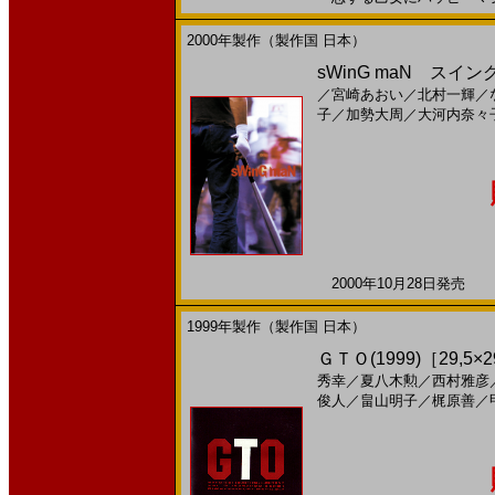
2000年製作（製作国 日本）
sWinG maN スイン
／
宮崎あおい
／
北村一輝
／
子
／
加勢大周
／
大河内奈々
2000年10月28日発売 日
1999年製作（製作国 日本）
ＧＴＯ(1999)［29,5×2
秀幸
／
夏八木勲
／
西村雅彦
俊人
／
畠山明子
／
梶原善
／