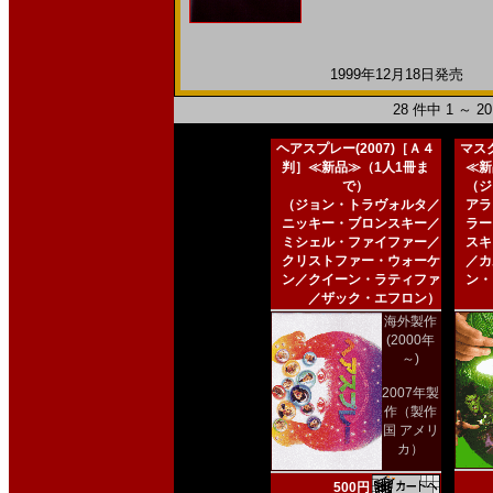
1999年12月18日発売 日
28 件中 1 ～ 
ヘアスプレー(2007)［Ａ４
マスク
判］≪新品≫（1人1冊ま
≪新
で）
（ジ
（ジョン・トラヴォルタ／
アラ
ニッキー・ブロンスキー／
ラー
ミシェル・ファイファー／
スキ
クリストファー・ウォーケ
／カ
ン／クイーン・ラティファ
ン・
／ザック・エフロン）
海外製作
(2000年
～)
2007年製
作（製作
国 アメリ
カ）
500円