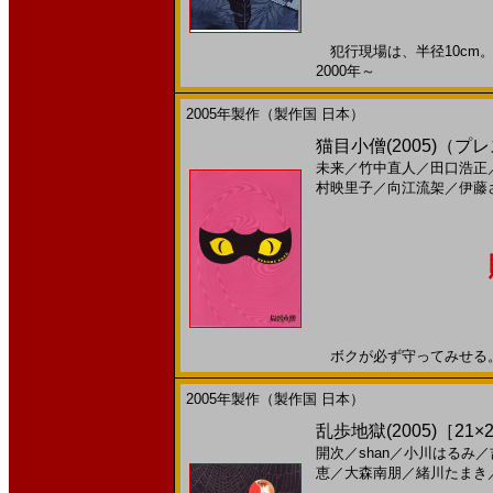
犯行現場は、半径10cm。こ
2000年～
2005年製作（製作国 日本）
猫目小僧(2005)（
未来
／
竹中直人
／
田口浩正
村映里子
／
向江流架
／
伊藤
ボクが必ず守ってみせる。20
2005年製作（製作国 日本）
乱歩地獄(2005)［21×2
開次
／
shan
／
小川はるみ
／
恵
／
大森南朋
／
緒川たまき