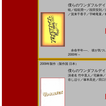
僕らのワンダフルデイズ
暁
／
稲垣潤一
／
段田安則
／
／
賀来千香子
／
宇崎竜童
／
余命半年──、 彼が気づいた
2000年～
2009年製作（製作国 日本）
僕らのワンダフルデイズ
演者名
竹中直人
／
宅麻伸
／
谷しほり
／
塚本高史
／
田口