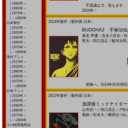
|
1990年～
不思議な力、使えます。 ※
|
1980年～
2010年～
|
1970年～
|
～1969年
2014年製作（製作国 日本）
日本製作
|
2010年～
BUDDHA2 手塚治虫
|
2000年～
者名
声優：吉永小百合
／
松
|
1990年～
哲夫
／
田口浩正
／
駿河太郎
|
1980年～
|
1970年～
|
～1969年
海外アニメ
|
2010年～
|
2000年～
|
1990年～
|
1980年～
|
1970年～
冒険へ。2014年02月08日
|
～1969年
日本アニメ
2012年製作（製作国 日本）
|
2010年～
|
2000年～
放課後ミッドナイターズ
|
1990年～
山寺宏一
／
田口浩正
／
戸松
|
1980年～
風林
／
松本大
／
郷田ほづみ
|
1970年～
|
～1969年
その他関連商品