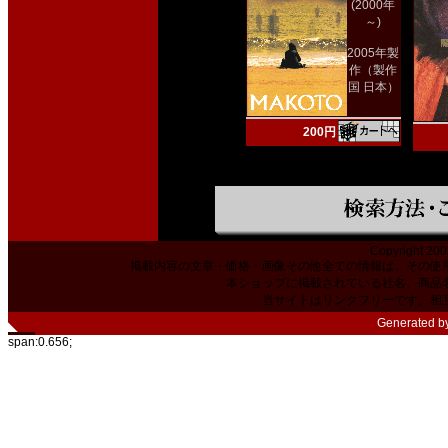
(2000年
～)
2005年製
作（製作
国 日本）
200円
Copyright 200
掲載内容の文章・価格・画像その他全ての情報は、その使
本ショップに掲載されている社名、商品
当サイトはリンクフリーです。相
Generated b
span:0.656;