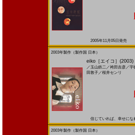
2005年11月05日発売 日
2003年製作（製作国 日本）
eiko［エイコ］(200
／
玉山鉄二
／
袴田吉彦
／
宇
田敦子
／
桜井センリ
信じていれば、幸せになれるよ
2003年製作（製作国 日本）