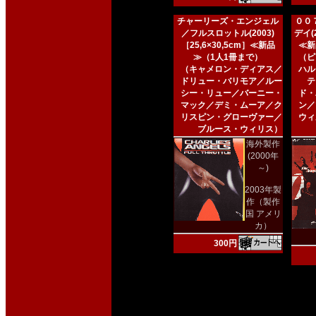
チャーリーズ・エンジェル
００
／フルスロットル(2003)
デイ(2
［25,6×30,5cm］≪新品
≪新
≫（1人1冊まで）
（ピ
（キャメロン・ディアス／
ハル
ドリュー・バリモア／ルー
テ
シー・リュー／バーニー・
ド・
マック／デミ・ムーア／ク
ン／
リスピン・グローヴァー／
ウィ
ブルース・ウィリス）
海外製作
(2000年
～)
2003年製
作（製作
国 アメリ
カ）
300円