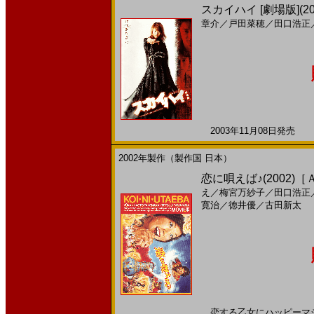
スカイハイ [劇場版](2
章介
／
戸田菜穂
／
田口浩正
2003年11月08日発売 日
2002年製作（製作国 日本）
恋に唄えば♪(2002)
え
／
梅宮万紗子
／
田口浩正
寛治
／
徳井優
／
古田新太
恋する乙女にハッピーマジック