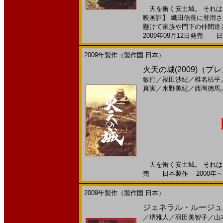
天を衝く安土城。 それは
映画評】 織田信長に登用
懸けて家族や門下の仲間達との
2009年09月12日発売 日本
2009年製作（製作国 日本）
火天の城(2009)（
敏行
／
福田沙紀
／
椎名桔平
真実
／
水野美紀
／
西岡徳馬
天を衝く安土城。 それは、
売 日本製作 -- 2000年～
2009年製作（製作国 日本）
ジェネラル・ルージュの
／
堺雅人
／
羽田美智子
／
山