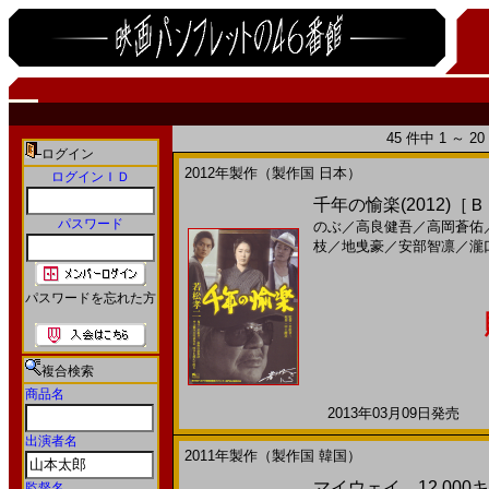
45 件中 1 ～ 
ログイン
2012年製作（製作国 日本）
ログインＩＤ
千年の愉楽(2012)
パスワード
のぶ
／
高良健吾
／
高岡蒼佑
枝
／
地曵豪
／
安部智凛
／
瀧
パスワードを忘れた方
複合検索
商品名
2013年03月09日発売 日
出演者名
2011年製作（製作国 韓国）
マイウェイ 12,000キロ
監督名