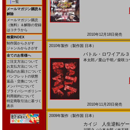
|
一覧
メールマガジン購読＆
解除
メールマガジン購読
（無料）＆解除の登録
はコチラから
2010年12月18日発売 日
検索INDEX
制作国からさがす
2010年製作（製作国 日本）
ジャンルからさがす
バトル・ロワイアル３Ｄ
全てのお客様へ
本太郎
／
栗山千明
／
柴咲コ
ご注文方法について
お支払方法について
商品のお届けについて
パンフレットの状態
返品・交換について
メンバーについて
プライバシーポリシー
利用規約について
特定商取引法に基づく
2010年11月20日発売 日
表示
2009年製作（製作国 日本）
カイジ 人生逆転ゲーム
川照之
／
山本太郎
／
光石研