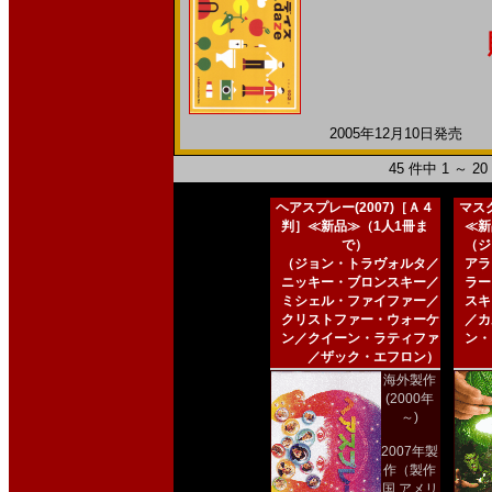
2005年12月10日発売 日
45 件中 1 ～ 
ヘアスプレー(2007)［Ａ４
マスク
判］≪新品≫（1人1冊ま
≪新
で）
（ジ
（ジョン・トラヴォルタ／
アラ
ニッキー・ブロンスキー／
ラー
ミシェル・ファイファー／
スキ
クリストファー・ウォーケ
／カ
ン／クイーン・ラティファ
ン・
／ザック・エフロン）
海外製作
(2000年
～)
2007年製
作（製作
国 アメリ