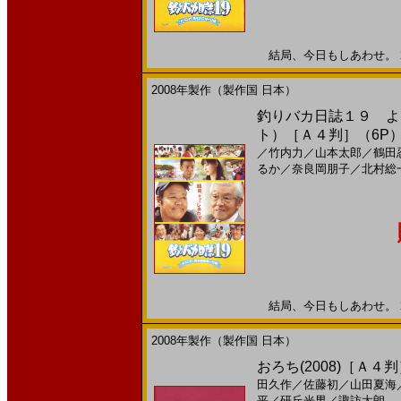
結局、今日もしあわせ。 200
2008年製作（製作国 日本）
釣りバカ日誌１９ よう
ト）［Ａ４判］（6P
／
竹内力
／
山本太郎
／
鶴田
るか
／
奈良岡朋子
／
北村総
結局、今日もしあわせ。 200
2008年製作（製作国 日本）
おろち(2008)［Ａ４
田久作
／
佐藤初
／
山田夏海
平
／
研丘光男
／
諏訪太朗