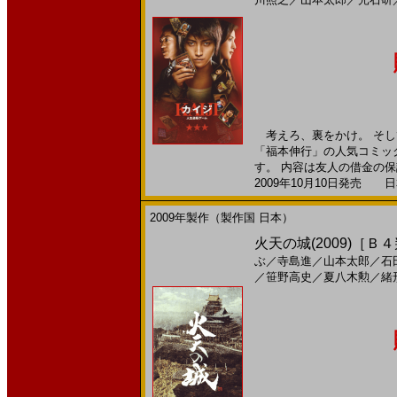
考えろ、裏をかけ。 そし
「福本伸行」の人気コミッ
す。 内容は友人の借金の保証
2009年10月10日発売 日本
2009年製作（製作国 日本）
火天の城(2009)［Ｂ
ぶ
／
寺島進
／
山本太郎
／
石
／
笹野高史
／
夏八木勲
／
緒