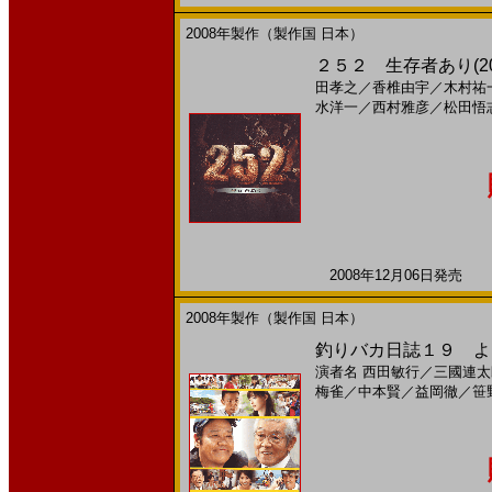
2008年製作（製作国 日本）
２５２ 生存者あり(200
田孝之
／
香椎由宇
／
木村祐
水洋一
／
西村雅彦
／
松田悟
2008年12月06日発売 日
2008年製作（製作国 日本）
釣りバカ日誌１９ よう
演者名
西田敏行
／
三國連太
梅雀
／
中本賢
／
益岡徹
／
笹