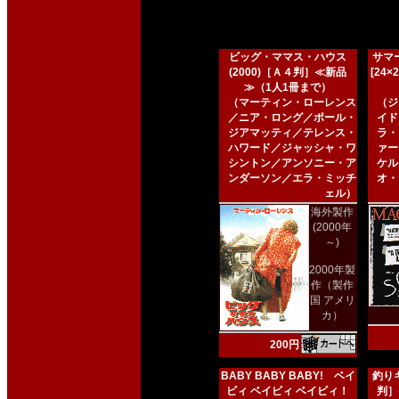
ビッグ・ママス・ハウス
サマー
(2000)［Ａ４判］≪新品
[24
≫（1人1冊まで）
（マーティン・ローレンス
（ジ
／ニア・ロング／ポール・
イド
ジアマッティ／テレンス・
ラ・
ハワード／ジャッシャ・ワ
ァー
シントン／アンソニー・ア
ケル
ンダーソン／エラ・ミッチ
オ・
ェル）
海外製作
(2000年
～)
2000年製
作（製作
国 アメリ
カ）
200円
BABY BABY BABY! ベイ
釣りキ
ビィ ベイビィ ベイビィ！
判］