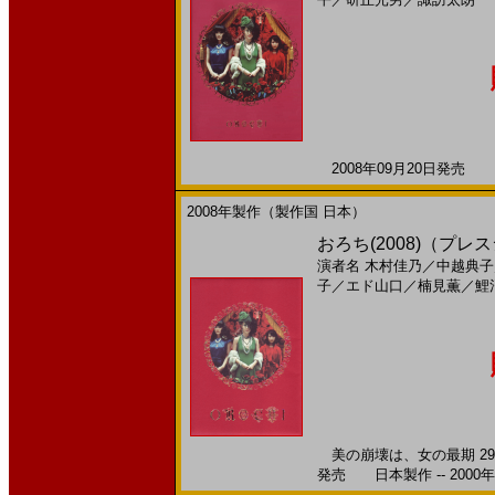
2008年09月20日発売 日
2008年製作（製作国 日本）
おろち(2008)（プレス
演者名
木村佳乃
／
中越典子
子
／
エド山口
／
楠見薫
／
鯉
美の崩壊は、女の最期 29
発売 日本製作 -- 2000