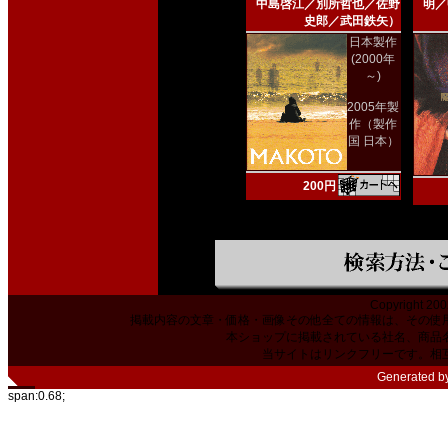
中島啓江／別所哲也／佐野
明／
史郎／武田鉄矢）
日本製作
(2000年
～)
2005年製
作（製作
国 日本）
200円
Copyright 200
掲載内容の文章・価格・画像その他全ての情報は、その使
本ショップに掲載されている社名、商品
当サイトはリンクフリーです。相
Generated b
span:0.68;