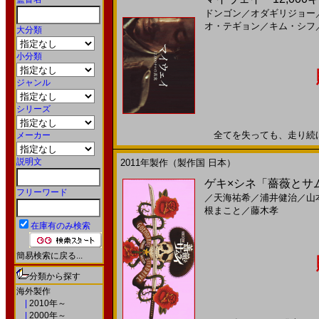
ドンゴン
／
オダギリジョー
オ・テギョン
／
キム・シフ
大分類
小分類
ジャンル
シリーズ
全てを失っても、走り続けた―
メーカー
説明文
2011年製作（製作国 日本）
ゲキ×シネ「薔薇とサムライ
フリーワード
／
天海祐希
／
浦井健治
／
山
根まこと
／
藤木孝
在庫有のみ検索
簡易検索に戻る...
分類から探す
海外製作
|
2010年～
|
2000年～