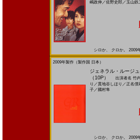
嶋政伸
／
佐野史郎
／
玉山鉄
シロか、 クロか。 2009年
2009年製作（製作国 日本）
ジェネラル・ルージュの凱
（10P）
出演者名
竹
り
／
貫地谷しほり
／
正名僕
子
／
國村隼
シロか、 クロか。 2009年