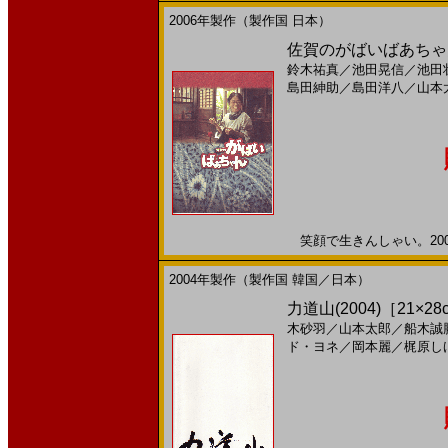
2006年製作（製作国 日本）
佐賀のがばいばあちゃん
鈴木祐真
／
池田晃信
／
池田
島田紳助
／
島田洋八
／
山本
笑顔で生きんしゃい。2006
2004年製作（製作国 韓国／日本）
力道山(2004)［21×28
木砂羽
／
山本太郎
／
船木誠
ド・ヨネ
／
岡本麗
／
梶原し