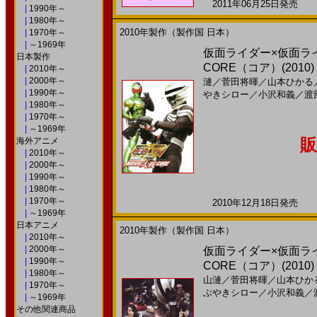
2011年06月25日発売 日
|
1990年～
|
1980年～
2010年製作（製作国 日本）
|
1970年～
|
～1969年
仮面ライダー×仮面ライダ
日本製作
CORE（コア）(2010
|
2010年～
|
2000年～
漣
／
菅田将暉
／
山本ひかる
|
1990年～
やきシロー
／
小沢和義
／
渡
|
1980年～
|
1970年～
|
～1969年
販
海外アニメ
|
2010年～
|
2000年～
|
1990年～
|
1980年～
|
1970年～
2010年12月18日発売 日
|
～1969年
日本アニメ
2010年製作（製作国 日本）
|
2010年～
|
2000年～
仮面ライダー×仮面ライダ
|
1990年～
CORE（コア）(2010
|
1980年～
山漣
／
菅田将暉
／
山本ひか
|
1970年～
ぶやきシロー
／
小沢和義
／
|
～1969年
その他関連商品