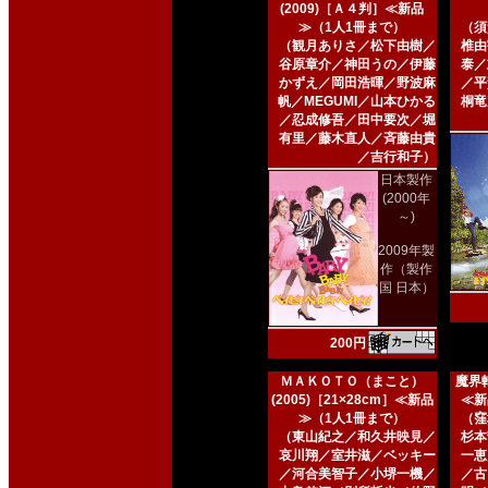
(2009)［Ａ４判］≪新品
≫（1人1冊まで）
（須
（観月ありさ／松下由樹／
椎由
谷原章介／神田うの／伊藤
泰／
かずえ／岡田浩暉／野波麻
／平
帆／MEGUMI／山本ひかる
桐竜
／忍成修吾／田中要次／堀
有里／藤木直人／斉藤由貴
／吉行和子）
日本製作
(2000年
～)
2009年製
作（製作
国 日本）
200円
ＭＡＫＯＴＯ（まこと）
魔界転
(2005)［21×28cm］≪新品
≪新
≫（1人1冊まで）
（窪
（東山紀之／和久井映見／
杉本
哀川翔／室井滋／ベッキー
一恵
／河合美智子／小堺一機／
／古