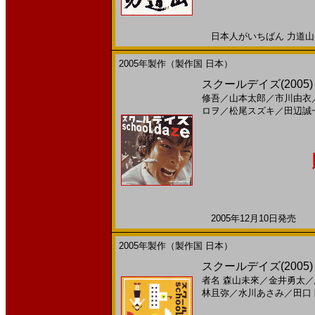
日本人がいちばん 力道山を知
2005年製作（製作国 日本）
スクールデイズ(2005)［
修吾
／
山本太郎
／
市川由衣
ロヲ
／
松尾スズキ
／
田辺誠
2005年12月10日発売 日
2005年製作（製作国 日本）
スクールデイズ(2005)
者名
森山未來
／
金井勇太
／
林且弥
／
水川あさみ
／
田口