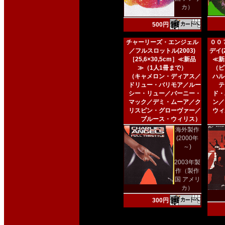
カ）
500円
チャーリーズ・エンジェル
００
／フルスロットル(2003)
デイ(2
［25,6×30,5cm］≪新品
≪新
≫（1人1冊まで）
（ピ
（キャメロン・ディアス／
ハル
ドリュー・バリモア／ルー
テ
シー・リュー／バーニー・
ド・
マック／デミ・ムーア／ク
ン／
リスピン・グローヴァー／
ウィ
ブルース・ウィリス）
海外製作
(2000年
～)
2003年製
作（製作
国 アメリ
カ）
300円