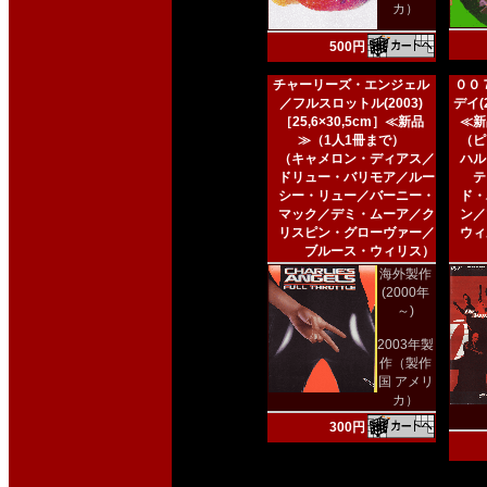
カ）
500円
チャーリーズ・エンジェル
００
／フルスロットル(2003)
デイ(2
［25,6×30,5cm］≪新品
≪新
≫（1人1冊まで）
（ピ
（キャメロン・ディアス／
ハル
ドリュー・バリモア／ルー
テ
シー・リュー／バーニー・
ド・
マック／デミ・ムーア／ク
ン／
リスピン・グローヴァー／
ウィ
ブルース・ウィリス）
海外製作
(2000年
～)
2003年製
作（製作
国 アメリ
カ）
300円