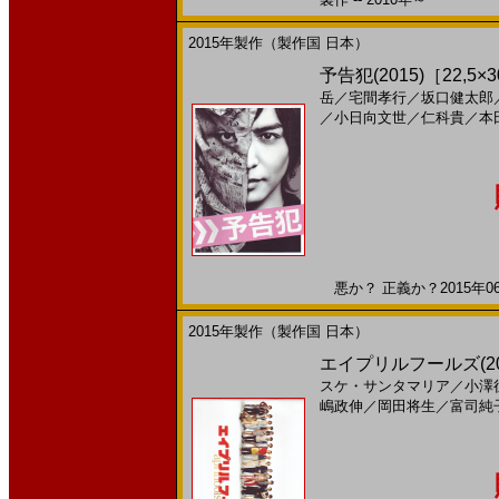
2015年製作（製作国 日本）
予告犯(2015)［22,5×
岳
／
宅間孝行
／
坂口健太郎
／
小日向文世
／
仁科貴
／
本
悪か？ 正義か？2015年06
2015年製作（製作国 日本）
エイプリルフールズ(2
スケ・サンタマリア
／
小澤
嶋政伸
／
岡田将生
／
富司純