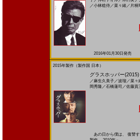
／
小林稔侍
／
菜々緒
／
片桐
2016年01月30日発売 日
2015年製作（製作国 日本）
グラスホッパー(2015)
／
麻生久美子
／
波瑠
／
菜々
岡秀隆
／
石橋蓮司
／
佐藤貢
あの日から僕は、 復讐する
製作 -- 2010年～