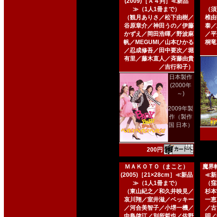
(2009)［Ａ４判］≪新品
≫（1人1冊まで）
（須
（観月ありさ／松下由樹／
椎由
谷原章介／神田うの／伊藤
泰／
かずえ／岡田浩暉／野波麻
／平
帆／MEGUMI／山本ひかる
桐竜
／忍成修吾／田中要次／堀
有里／藤木直人／斉藤由貴
／吉行和子）
日本製作
(2000年
～)
2009年製
作（製作
国 日本）
200円
ＭＡＫＯＴＯ（まこと）
魔界転
(2005)［21×28cm］≪新品
≪新
≫（1人1冊まで）
（窪
（東山紀之／和久井映見／
杉本
哀川翔／室井滋／ベッキー
一恵
／河合美智子／小堺一機／
／古
中島啓江／別所哲也／佐野
明／