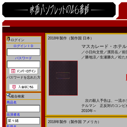
2018年製作（製作国 日本）
ログイン
ログインＩＤ
マスカレード・ホテル(20
／
小日向文世
／
濱田岳
／
前
／
勝地涼
／
生瀬勝久
／
松た
パスワード
パスワードを忘れた方
複合検索
次の殺人予告は、一流ホテ
商品名
テルマン 正反対のコンビが
2010年～
出演者名
2018年製作（製作国 アメリカ）
監督名