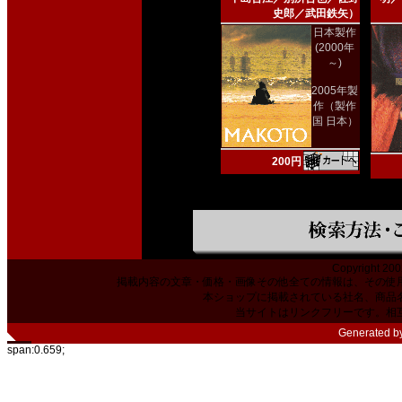
史郎／武田鉄矢）
日本製作
(2000年
～)
2005年製
作（製作
国 日本）
200円
Copyright 200
掲載内容の文章・価格・画像その他全ての情報は、その使
本ショップに掲載されている社名、商品
当サイトはリンクフリーです。相
Generated b
span:0.659;