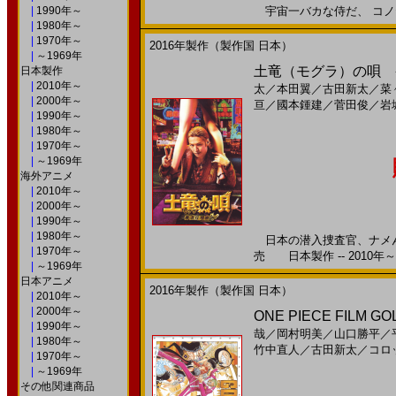
|
1990年～
宇宙一バカな侍だ、 コノヤロー
|
1980年～
|
1970年～
2016年製作（製作国 日本）
|
～1969年
土竜（モグラ）の唄 香
日本製作
|
2010年～
太
／
本田翼
／
古田新太
／
菜
|
2000年～
亘
／
國本鍾建
／
菅田俊
／
岩
|
1990年～
|
1980年～
|
1970年～
|
～1969年
海外アニメ
|
2010年～
|
2000年～
|
1990年～
|
1980年～
日本の潜入捜査官、ナメんな
|
1970年～
売 日本製作 -- 2010年～
|
～1969年
日本アニメ
2016年製作（製作国 日本）
|
2010年～
|
2000年～
ONE PIECE FILM 
|
1990年～
哉
／
岡村明美
／
山口勝平
／
|
1980年～
竹中直人
／
古田新太
／
コロ
|
1970年～
|
～1969年
その他関連商品