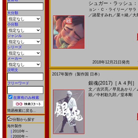
シュガー・ラッシュ：オン
ョン・Ｃ・ライリー
／
サラ
大分類
／
諸星すみれ
／
菜々緒
／
大
小分類
ジャンル
シリーズ
メーカー
2018年12月21日発売 海
説明文
2017年製作（製作国 日本）
銀魂(2017)［Ａ４判］
フリーワード
文
／
吉沢亮
／
早見あかり
／
顕
／
中村勘九郎
／
堂本剛
在庫有のみ検索
簡易検索に戻る...
分類から探す
海外製作
|
2010年～
|
2000年～