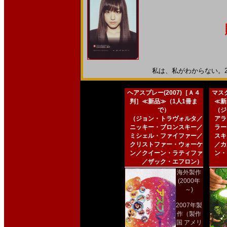
私は、私がわからない。201
ヘアスプレー(2007)［Ａ４
マスク
判］≪新品≫（1人1冊ま
≪新
で）
（ジ
（ジョン・トラヴォルタ／
アラ
ニッキー・ブロンスキー／
ラー
ミシェル・ファイファー／
スキ
クリストファー・ウォーケ
／カ
ン／クイーン・ラティファ
ン・
／ザック・エフロン）
海外製作
(2000年
～)
2007年製
作（製作
国 アメリ