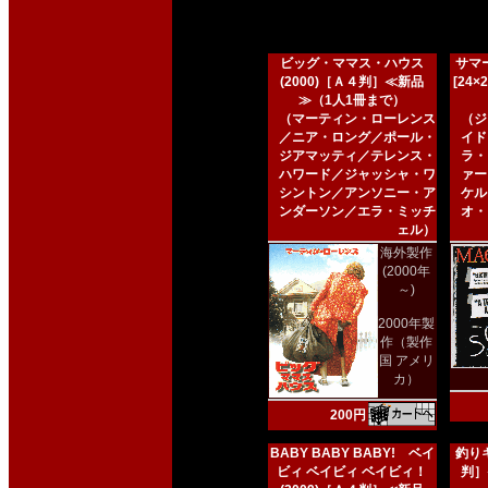
ビッグ・ママス・ハウス
サマー
(2000)［Ａ４判］≪新品
[24
≫（1人1冊まで）
（マーティン・ローレンス
（ジ
／ニア・ロング／ポール・
イド
ジアマッティ／テレンス・
ラ・
ハワード／ジャッシャ・ワ
ァー
シントン／アンソニー・ア
ケル
ンダーソン／エラ・ミッチ
オ・
ェル）
海外製作
(2000年
～)
2000年製
作（製作
国 アメリ
カ）
200円
BABY BABY BABY! ベイ
釣りキ
ビィ ベイビィ ベイビィ！
判］