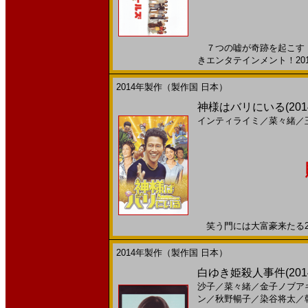
７つの嘘が奇跡を起こす！
きエンタテインメント！2015
2014年製作（製作国 日本）
神様はバリにいる(201
インティライミ
／
菜々緒
／
笑う門には大富豪来たる201
2014年製作（製作国 日本）
白ゆき姫殺人事件(2014)
沙子
／
菜々緒
／
金子ノブア
ン
／
秋野暢子
／
染谷将太
／