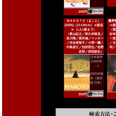
200円
ＭＡＫＯＴＯ（まこと）
魔界転
(2005)［21×28cm］≪新品
≪新
≫（1人1冊まで）
（窪
（東山紀之／和久井映見／
杉本
哀川翔／室井滋／ベッキー
一恵
／河合美智子／小堺一機／
／古
中島啓江／別所哲也／佐野
明／
史郎／武田鉄矢）
日本製作
(2000年
～)
2005年製
作（製作
国 日本）
200円