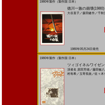
1980年製作（製作国 日本）
徳川一族の崩壊(1980
大谷直子
／
森田健作
／
千秋
1980年05月24日発売 日
1980年製作（製作国 日本）
ツィゴイネルワイゼン(19
演者名
原田芳雄
／
藤田敏八
村有希
／
玉寄長政
／
佐々木