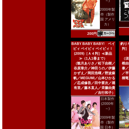
～)
2000年製
作（製作
国 アメリ
カ）
200円
BABY BABY BABY! ベイ
釣りキ
ビィ ベイビィ ベイビィ！
判］
(2009)［Ａ４判］≪新品
≫（1人1冊まで）
（須
（観月ありさ／松下由樹／
椎由
谷原章介／神田うの／伊藤
泰／
かずえ／岡田浩暉／野波麻
／平
帆／MEGUMI／山本ひかる
桐竜
／忍成修吾／田中要次／堀
有里／藤木直人／斉藤由貴
／吉行和子）
日本製作
(2000年
～)
2009年製
作（製作
国 日本）