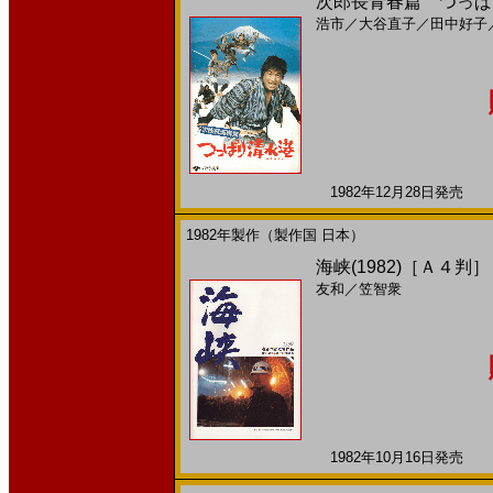
次郎長青春篇 つっぱり
浩市
／
大谷直子
／
田中好子
1982年12月28日発売 日
1982年製作（製作国 日本）
海峡(1982)［Ａ４判］
友和
／
笠智衆
1982年10月16日発売 日