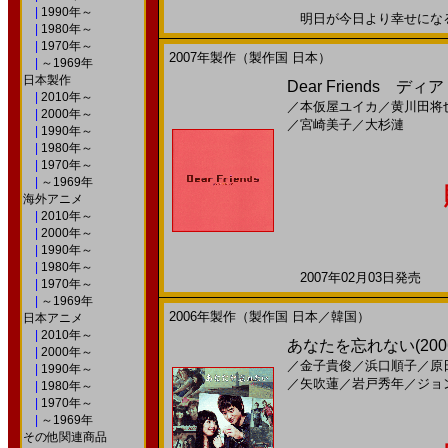
|
1990年～
明日が今日より幸せになる。2
|
1980年～
|
1970年～
2007年製作（製作国 日本）
|
～1969年
日本製作
Dear Friends ディア
|
2010年～
／
本仮屋ユイカ
／
黄川田将
|
2000年～
／
宮崎美子
／
大杉漣
|
1990年～
|
1980年～
|
1970年～
|
～1969年
海外アニメ
|
2010年～
|
2000年～
|
1990年～
|
1980年～
2007年02月03日発売 日
|
1970年～
|
～1969年
2006年製作（製作国 日本／韓国）
日本アニメ
|
2010年～
あなたを忘れない(200
|
2000年～
／
金子貴俊
／
浜口順子
／
原
|
1990年～
／
矢吹蓮
／
岩戸秀年
／
ジョ
|
1980年～
|
1970年～
|
～1969年
その他関連商品