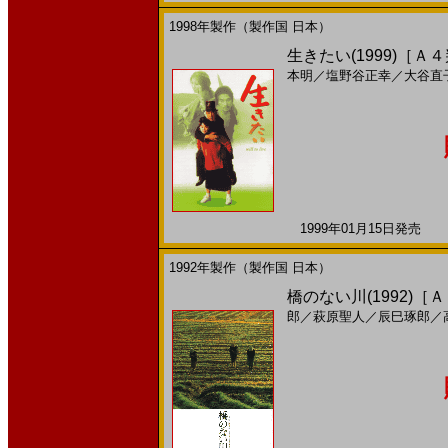
1998年製作（製作国 日本）
生きたい(1999)［Ａ
本明
／
塩野谷正幸
／
大谷直
1999年01月15日発売 日
1992年製作（製作国 日本）
橋のない川(1992)［
郎
／
萩原聖人
／
辰巳琢郎
／