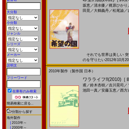
坂恵
／
清水優
／
梶原ひかり
田晃
／
大鶴義丹
／
松尾諭
／
大分類
小分類
ジャンル
シリーズ
それでも世界は美しい 突
メーカー
のを守りたい2012年10月2
説明文
2010年製作（製作国 日本）
フリーワード
ワラライフ!!(2010)
甫
／
鈴木杏樹
／
吉川晃司
／
池田一真
／
安藤玉恵
／
西方
在庫有のみ検索
簡易検索に戻る...
分類から探す
海外製作
|
2010年～
|
2000年～