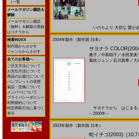
|
一覧
メールマガジン購読＆
解除
メールマガジン購読
（無料）＆解除の登録
いのちより 大切な 愛がある。
はコチラから
2004年製作（製作国 日本）
検索INDEX
制作国からさがす
サヨナラ COLOR(20
ジャンルからさがす
雅子
／
中島唱子
／
水田芙美
全てのお客様へ
風吹ジュン
／
石川真希
／
大
ご注文方法について
お支払方法について
商品のお届けについて
パンフレットの状態
返品・交換について
メンバーについて
プライバシーポリシー
利用規約について
サヨナラから はじまるこ
特定商取引法に基づく
表示
-- 2000年～
2003年製作（製作国 日本）
蛇イチゴ(2003)［10,7