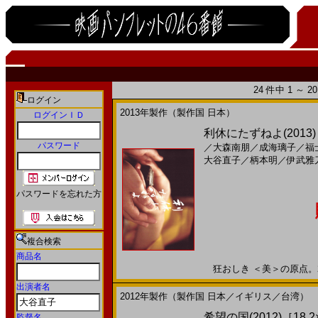
24 件中 1 ～ 
ログイン
2013年製作（製作国 日本）
ログインＩＤ
利休にたずねよ(2013
パスワード
／
大森南朋
／
成海璃子
／
福
大谷直子
／
柄本明
／
伊武雅
パスワードを忘れた方
複合検索
商品名
狂おしき ＜美＞の原点。201
出演者名
2012年製作（製作国 日本／イギリス／台湾）
希望の国(2012)［18,2
監督名