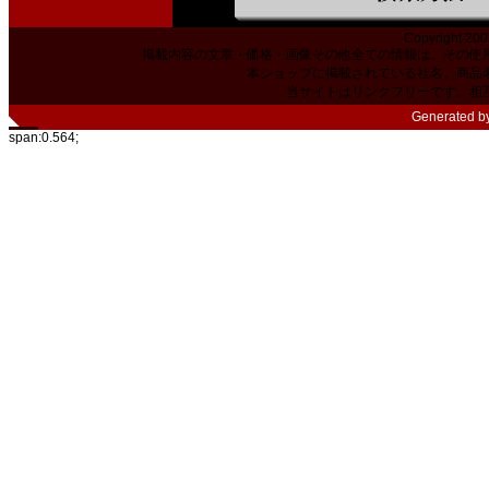
Copyright 200
掲載内容の文章・価格・画像その他全ての情報は、その使
本ショップに掲載されている社名、商品
当サイトはリンクフリーです。相
Generated b
span:0.564;