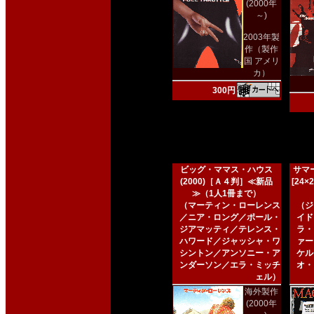
(2000年
～)
2003年製
作（製作
国 アメリ
カ）
300円
ビッグ・ママス・ハウス
サマー
(2000)［Ａ４判］≪新品
[24
≫（1人1冊まで）
（マーティン・ローレンス
（ジ
／ニア・ロング／ポール・
イド
ジアマッティ／テレンス・
ラ・
ハワード／ジャッシャ・ワ
ァー
シントン／アンソニー・ア
ケル
ンダーソン／エラ・ミッチ
オ・
ェル）
海外製作
(2000年