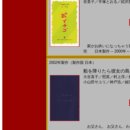
谷直子
／
手塚とおる
／
絵沢
家がお終いになっちゃう前に
売 日本製作 -- 2000年～
2002年製作（製作国 日本）
船を降りたら彼女の島(200
大谷直子
／
照英
／
村上淳
／
小山田サユリ
／
神戸浩
／
綾
お父さん、 お父さん、わたし