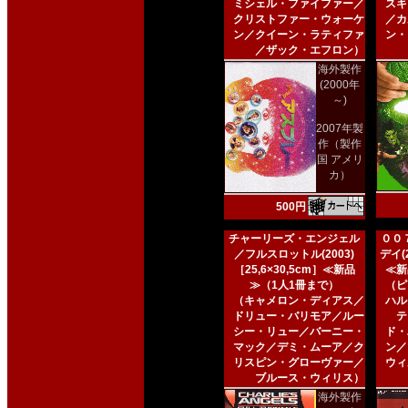
ミシェル・ファイファー／
スキ
クリストファー・ウォーケ
／カ
ン／クイーン・ラティファ
ン・
／ザック・エフロン）
海外製作
(2000年
～)
2007年製
作（製作
国 アメリ
カ）
500円
チャーリーズ・エンジェル
００
／フルスロットル(2003)
デイ(2
［25,6×30,5cm］≪新品
≪新
≫（1人1冊まで）
（ピ
（キャメロン・ディアス／
ハル
ドリュー・バリモア／ルー
テ
シー・リュー／バーニー・
ド・
マック／デミ・ムーア／ク
ン／
リスピン・グローヴァー／
ウィ
ブルース・ウィリス）
海外製作