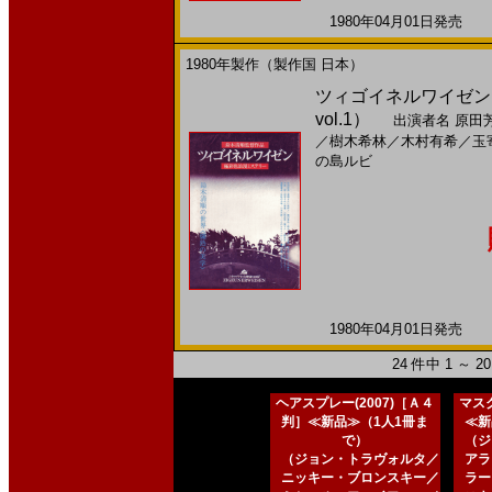
1980年04月01日発売 日
1980年製作（製作国 日本）
ツィゴイネルワイゼン(
vol.1）
出演者名
原田
／
樹木希林
／
木村有希
／
玉
の島ルビ
1980年04月01日発売 日
24 件中 1 ～ 
ヘアスプレー(2007)［Ａ４
マスク
判］≪新品≫（1人1冊ま
≪新
で）
（ジ
（ジョン・トラヴォルタ／
アラ
ニッキー・ブロンスキー／
ラー