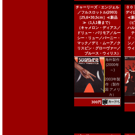
チャーリーズ・エンジェル
００
／フルスロットル(2003)
デイ(2
［25,6×30,5cm］≪新品
≪新
≫（1人1冊まで）
（ピ
（キャメロン・ディアス／
ハル
ドリュー・バリモア／ルー
テ
シー・リュー／バーニー・
ド・
マック／デミ・ムーア／ク
ン／
リスピン・グローヴァー／
ウィ
ブルース・ウィリス）
海外製作
(2000年
～)
2003年製
作（製作
国 アメリ
カ）
300円