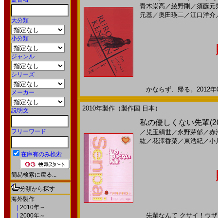
青木崇高
／
綾野剛
／
須藤元
元基
／
奥田瑛二
／
江口洋介
大分類
小分類
ジャンル
シリーズ
かならず、帰る。2012年08
メーカー
2010年製作（製作国 日本）
説明文
私の優しくない先輩(2
フリーワード
／
児玉絹世
／
永野芽郁
／
赤
紘
／
花澤香菜
／
東浩紀
／
小
在庫有のみ検索
簡易検索に戻る...
分類から探す
海外製作
|
2010年～
先輩なんて クサイ！ウザイ！
|
2000年～