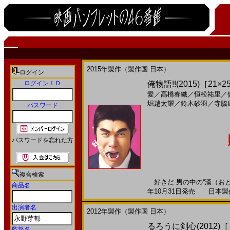
2015年製作（製作国 日本）
ログイン
ログインＩＤ
俺物語!!(2015)［21×2
愛
／
高橋春織
／
恒松祐里
／
堀越太耀
／
鈴木砂羽
／
寺脇
パスワード
パスワードを忘れた方
複合検索
好きだ 男の中の“漢（おとこ
商品名
年10月31日発売 日本製作 -
出演者名
2012年製作（製作国 日本）
るろうに剣心(2012)
監督名