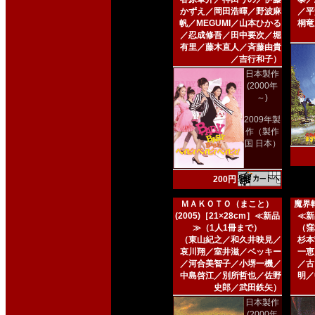
かずえ／岡田浩暉／野波麻
／平
帆／MEGUMI／山本ひかる
桐竜
／忍成修吾／田中要次／堀
有里／藤木直人／斉藤由貴
／吉行和子）
日本製作
(2000年
～)
2009年製
作（製作
国 日本）
200円
ＭＡＫＯＴＯ（まこと）
魔界転
(2005)［21×28cm］≪新品
≪新
≫（1人1冊まで）
（窪
（東山紀之／和久井映見／
杉本
哀川翔／室井滋／ベッキー
一恵
／河合美智子／小堺一機／
／古
中島啓江／別所哲也／佐野
明／
史郎／武田鉄矢）
日本製作
(2000年