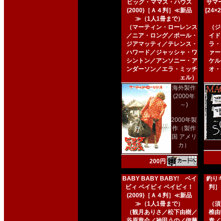
ビッグ・ママス・ハウス
サマー
(2000)［Ａ４判］≪新品
[24
≫（1人1冊まで）
（マーティン・ローレンス
（ジ
／ニア・ロング／ポール・
イド
ジアマッティ／テレンス・
ラ・
ハワード／ジャッシャ・ワ
ァー
シントン／アンソニー・ア
ケル
ンダーソン／エラ・ミッチ
オ・
ェル）
海外製作
(2000年
～)
2000年製
作（製作
国 アメリ
カ）
200円
BABY BABY BABY! ベイ
釣りキ
ビィ ベイビィ ベイビィ！
判］
(2009)［Ａ４判］≪新品
≫（1人1冊まで）
（須
（観月ありさ／松下由樹／
椎由
谷原章介／神田うの／伊藤
泰／