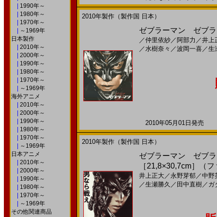
|
1990年～
|
1980年～
2010年製作（製作国 日本）
|
1970年～
ゼブラーマン ゼブラシテ
|
～1969年
日本製作
／
仲里依紗
／
阿部力
／
井上
|
2010年～
／
水樹奈々
／
波岡一喜
／
生
|
2000年～
|
1990年～
|
1980年～
|
1970年～
|
～1969年
海外アニメ
|
2010年～
|
2000年～
|
1990年～
2010年05月01日発売 日
|
1980年～
|
1970年～
2010年製作（製作国 日本）
|
～1969年
日本アニメ
ゼブラーマン ゼブラシ
|
2010年～
［21,8×30,7cm］
|
2000年～
井上正大
／
永野芽郁
／
中野
|
1990年～
／
生瀬勝久
／
田中直樹
／
ガ
|
1980年～
|
1970年～
|
～1969年
その他関連商品