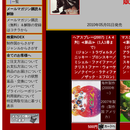
販
|
一覧
メールマガジン購読＆
解除
メールマガジン購読
2010年05月01日発売 日
（無料）＆解除の登録
はコチラから
検索INDEX
ヘアスプレー(2007)［Ａ４
マスク
判］≪新品≫（1人1冊ま
≪新
制作国からさがす
で）
（ジ
ジャンルからさがす
（ジョン・トラヴォルタ／
アラ
全てのお客様へ
ニッキー・ブロンスキー／
ラー
ご注文方法について
ミシェル・ファイファー／
スキ
お支払方法について
クリストファー・ウォーケ
／カ
商品のお届けについて
ン／クイーン・ラティファ
ン・
パンフレットの状態
／ザック・エフロン）
返品・交換について
海外製作
メンバーについて
(2000年
プライバシーポリシー
～)
利用規約について
特定商取引法に基づく
2007年製
表示
作（製作
国 アメリ
カ）
500円