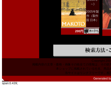
～)
2005年製
作（製作
国 日本）
200円
Copyright 200
掲載内容の文章・価格・画像その他全ての情報は、その使
本ショップに掲載されている社名、商品
当サイトはリンクフリーです。相
Generated b
span:0.439;