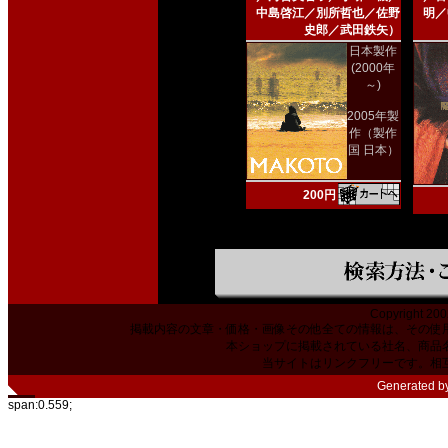
中島啓江／別所哲也／佐野
明／
史郎／武田鉄矢）
日本製作
(2000年
～)
2005年製
作（製作
国 日本）
200円
Copyright 200
掲載内容の文章・価格・画像その他全ての情報は、その使
本ショップに掲載されている社名、商品
当サイトはリンクフリーです。相
Generated b
span:0.559;