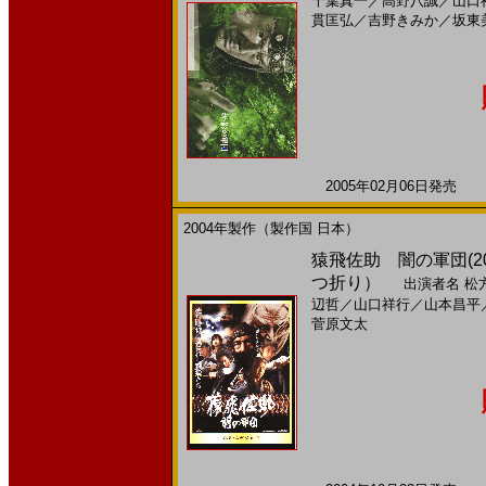
千葉真一
／
高野八誠
／
山口
貫匡弘
／
吉野きみか
／
坂東
2005年02月06日発売 日
2004年製作（製作国 日本）
猿飛佐助 闇の軍団(2
つ折り）
出演者名
松
辺哲
／
山口祥行
／
山本昌平
菅原文太