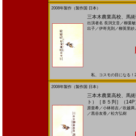
2008年製作（製作国 日本）
三本木農業高校、馬術部
出演者名
長渕文音
／
柳葉敏
出子
／
伊嵜充則
／
柳英里紗
私、コスモの目になる！200
2008年製作（製作国 日本）
三本木農業高校、馬術部
ト）［Ｂ５判］（14P
原亜希
／
小林裕吉
／
吹越満
／
黒谷友香
／
松方弘樹