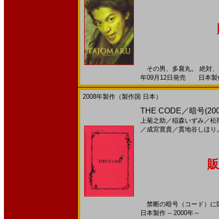
その男、多襄丸。 絶対、
年09月12日発売 日本製作 -
2008年製作（製作国 日本）
THE CODE／暗号(20
上菊之助
／
稲森いずみ
／
松
／
成宮寛貴
／
貫地谷しほり
販
禁断の暗号（コード）に隠
日本製作 -- 2000年～