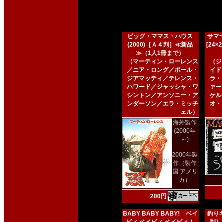
ビッグ・ママス・ハウス
サマー
(2000)［Ａ４判］≪新品
[24
≫（1人1冊まで）
（マーティン・ローレンス
（ジ
／ニア・ロング／ポール・
イド
ジアマッティ／テレンス・
ラ・
ハワード／ジャッシャ・ワ
ァー
シントン／アンソニー・ア
ケル
ンダーソン／エラ・ミッチ
オ・
ェル）
海外製作
(2000年
～)
2000年製
作（製作
国 アメリ
カ）
200円
BABY BABY BABY! ベイ
釣りキ