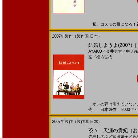
私、コスモの目になる！200
2007年製作（製作国 日本）
結婚しようよ(2007)
AYAKO
／
金井勇太
／
中ノ森
葉
／
松方弘樹
オレの夢は消えていない。 
売 日本製作 -- 2000年～
2007年製作（製作国 日本）
茶々 天涯の貴妃（おんな）
寺島しのぶ
／
富田靖子
／
高