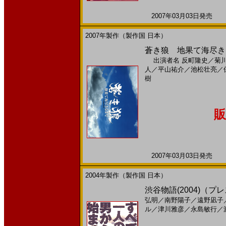
2007年03月03日発売 日
2007年製作（製作国 日本）
蒼き狼 地果て海尽きる
出演者名
反町隆史
／
菊
人
／
平山祐介
／
池松壮亮
／
樹
販
2007年03月03日発売 日
2004年製作（製作国 日本）
渋谷物語(2004)（
弘明
／
南野陽子
／
遠野凪子
ル
／
津川雅彦
／
永島敏行
／