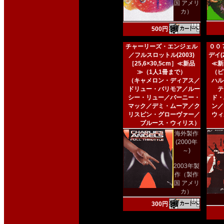
国 アメリ
カ）
500円
チャーリーズ・エンジェル
００
／フルスロットル(2003)
デイ(2
［25,6×30,5cm］≪新品
≪新
≫（1人1冊まで）
（ピ
（キャメロン・ディアス／
ハル
ドリュー・バリモア／ルー
テ
シー・リュー／バーニー・
ド・
マック／デミ・ムーア／ク
ン／
リスピン・グローヴァー／
ウィ
ブルース・ウィリス）
海外製作
(2000年
～)
2003年製
作（製作
国 アメリ
カ）
300円