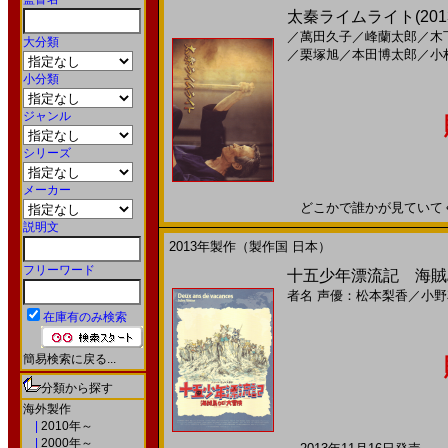
太秦ライムライト(201
／
萬田久子
／
峰蘭太郎
／
木
大分類
／
栗塚旭
／
本田博太郎
／
小
小分類
ジャンル
シリーズ
メーカー
どこかで誰かが見ていてくれる
説明文
2013年製作（製作国 日本）
フリーワード
十五少年漂流記 海賊島
者名
声優：松本梨香
／
小野
在庫有のみ検索
簡易検索に戻る...
分類から探す
海外製作
|
2010年～
|
2000年～