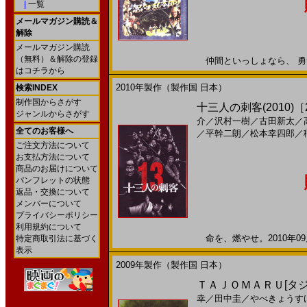
|
一覧
メールマガジン購読＆
解除
メールマガジン購読
（無料）＆解除の登録
仲間といっしょなら、 勇気20
はコチラから
2010年製作（製作国 日本）
検索INDEX
制作国からさがす
十三人の刺客(2010)［2
ジャンルからさがす
介
／
沢村一樹
／
古田新太
／
全てのお客様へ
／
平幹二朗
／
松本幸四郎
／
ご注文方法について
お支払方法について
商品のお届けについて
パンフレットの状態
返品・交換について
メンバーについて
プライバシーポリシー
利用規約について
命を、燃やせ。2010年09月
特定商取引法に基づく
表示
2009年製作（製作国 日本）
ＴＡＪＯＭＡＲＵ[タジョ
幸
／
田中圭
／
やべきょうす