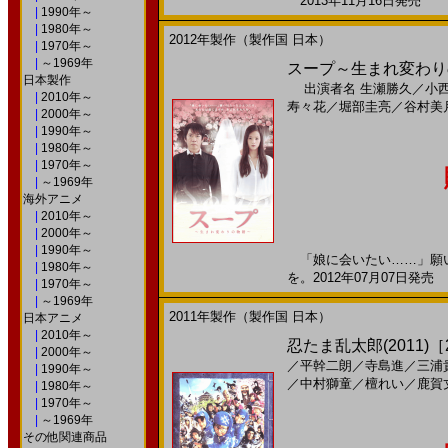
2013年11月16日発売 日
|
1990年～
|
1980年～
2012年製作（製作国 日本）
|
1970年～
|
～1969年
スープ～生まれ変わりの
日本製作
出演者名
生瀬勝久
／
小
|
2010年～
寿々花
／
堀部圭亮
／
谷村美
|
2000年～
|
1990年～
|
1980年～
|
1970年～
|
～1969年
海外アニメ
|
2010年～
|
2000年～
|
1990年～
「娘に会いたい……」願い
|
1980年～
を。2012年07月07日発売 
|
1970年～
|
～1969年
2011年製作（製作国 日本）
日本アニメ
|
2010年～
忍たま乱太郎(2011)［2
|
2000年～
／
平幹二朗
／
寺島進
／
三浦
|
1990年～
／
中村獅童
／
檀れい
／
鹿賀
|
1980年～
|
1970年～
|
～1969年
その他関連商品