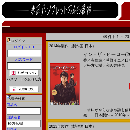
48 件中 1 ～ 
ログイン
2014年製作（製作国 日本）
ログインＩＤ
イン・ザ・ヒーロー(2
パスワード
香
／
寺島進
／
草野イニ
／
日
／
松方弘樹
／
和久井映見
パスワードを忘れた方
複合検索
商品名
オレがやらなきゃ誰も信じな
売 日本製作 -- 2010年～
出演者名
2013年製作（製作国 日本）
監督名