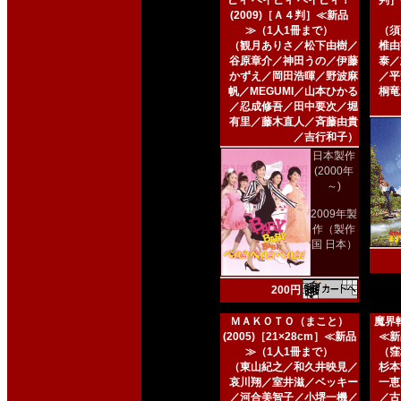
ビィ ベイビィ ベイビィ！
判］
(2009)［Ａ４判］≪新品
≫（1人1冊まで）
（須
（観月ありさ／松下由樹／
椎由
谷原章介／神田うの／伊藤
泰／
かずえ／岡田浩暉／野波麻
／平
帆／MEGUMI／山本ひかる
桐竜
／忍成修吾／田中要次／堀
有里／藤木直人／斉藤由貴
／吉行和子）
日本製作
(2000年
～)
2009年製
作（製作
国 日本）
200円
ＭＡＫＯＴＯ（まこと）
魔界転
(2005)［21×28cm］≪新品
≪新
≫（1人1冊まで）
（窪
（東山紀之／和久井映見／
杉本
哀川翔／室井滋／ベッキー
一恵
／河合美智子／小堺一機／
／古