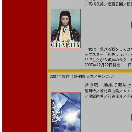
／
高橋長英
／
近藤公園
／
松
女は、負ける戦をしてはな
ップスター「和央ようか」
品でしたが３姉妹の長女「和
2007年12月22日発売 日本
2007年製作（製作国 日本／モンゴル）
蒼き狼 地果て海尽きるまで
菊川怜
／
若村麻由美
／
Ａｒ
／
保阪尚希
／
苅谷俊介
／
今