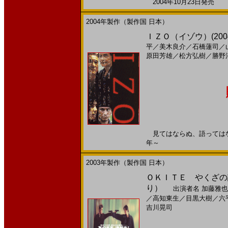
2004年10月23日発売 
2004年製作（製作国 日本）
ＩＺＯ（イゾウ）(200
平
／
美木良介
／
石橋蓮司
／
原田芳雄
／
松方弘樹
／
勝野
見てはならぬ、語ってはならぬ
年～
2003年製作（製作国 日本）
ＯＫＩＴＥ やくざの詩
り）
出演者名
加藤雅也
／
高知東生
／
目黒大樹
／
六
吉川晃司