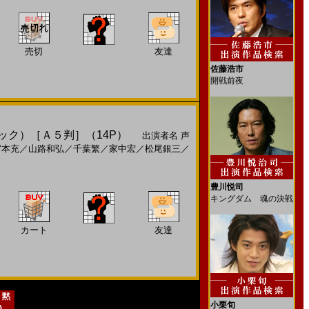
売切
友達
佐藤浩市
開戦前夜
ンドブック）［Ａ５判］（14P）
出演者名
声
宮本充
／
山路和弘
／
千葉繁
／
家中宏
／
松尾銀三
／
豊川悦司
キングダム 魂の決戦
カート
友達
 黙
小栗旬
)