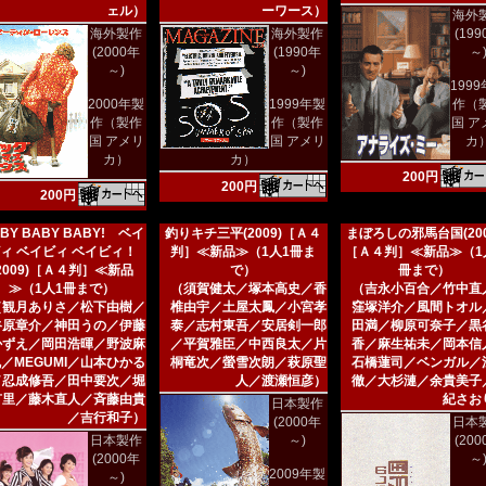
ェル）
ーワース）
海外
海外製作
海外製作
(19
(2000年
(1990年
～
～)
～)
199
2000年製
1999年製
作（
作（製作
作（製作
国 ア
国 アメリ
国 アメリ
カ
カ）
カ）
200円
200円
200円
BY BABY BABY! ベイ
釣りキチ三平(2009)［Ａ４
まぼろしの邪馬台国(200
ィ ベイビィ ベイビィ！
判］≪新品≫（1人1冊ま
［Ａ４判］≪新品≫（1
(2009)［Ａ４判］≪新品
で）
冊まで）
≫（1人1冊まで）
（須賀健太／塚本高史／香
（吉永小百合／竹中直
（観月ありさ／松下由樹／
椎由宇／土屋太鳳／小宮孝
窪塚洋介／風間トオル
谷原章介／神田うの／伊藤
泰／志村東吾／安居剣一郎
田満／柳原可奈子／黒
かずえ／岡田浩暉／野波麻
／平賀雅臣／中西良太／片
香／麻生祐未／岡本信
／MEGUMI／山本ひかる
桐竜次／螢雪次朗／萩原聖
石橋蓮司／ベンガル／
／忍成修吾／田中要次／堀
人／渡瀬恒彦）
徹／大杉漣／余貴美子
有里／藤木直人／斉藤由貴
紀さお
日本製作
／吉行和子）
(2000年
日本
日本製作
～)
(20
(2000年
～
2009年製
～)