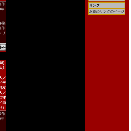
製作
リンク
90年
お薦めリンクのページ
)
9年製
製作
メリ
）
8)
人1
人／
／平
谷友
人／
江守
／由
り）
製作
00年
)