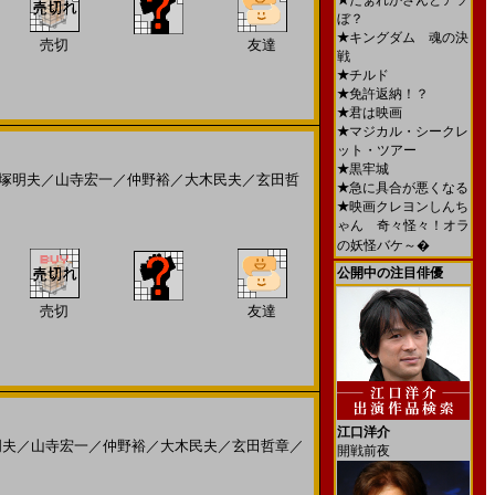
★
だぁれかさんとアソ
ぼ？
★
キングダム 魂の決
売切
友達
戦
★
チルド
★
免許返納！？
★
君は映画
★
マジカル・シークレ
ット・ツアー
★
黒牢城
塚明夫
／
山寺宏一
／
仲野裕
／
大木民夫
／
玄田哲
★
急に具合が悪くなる
★
映画クレヨンしんち
ゃん 奇々怪々！オラ
の妖怪バケ～�
公開中の注目俳優
売切
友達
江口洋介
明夫
／
山寺宏一
／
仲野裕
／
大木民夫
／
玄田哲章
／
開戦前夜