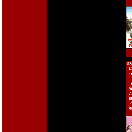
BA
ビ
帆