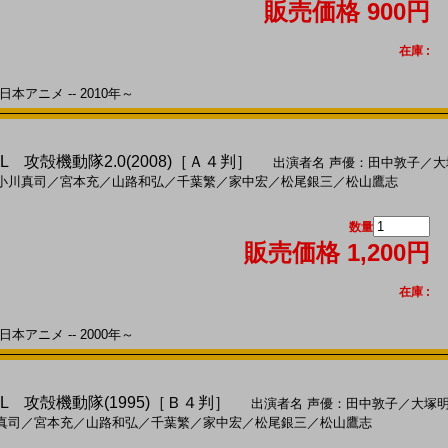
販売価格 900円
在庫 :
本アニメ -- 2010年～
HELL 攻殻機動隊2.0(2008)［Ａ４判］
出演者名
声優：田中敦子
／
大
小川真司
／
宮本充
／
山路和弘
／
千葉繁
／
家中宏
／
松尾銀三
／
松山鷹志
数量
販売価格 1,200円
在庫 :
本アニメ -- 2000年～
HELL 攻殻機動隊(1995)［Ｂ４判］
出演者名
声優：田中敦子
／
大塚
真司
／
宮本充
／
山路和弘
／
千葉繁
／
家中宏
／
松尾銀三
／
松山鷹志