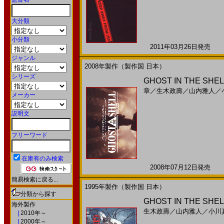
大分類
小分類
2011年03月26日発売 日
ジャンル
2008年製作（製作国 日本）
シリーズ
GHOST IN THE S
章
／
生木政壽
／
山内雅人
／
メーカー
説明文
フリーワード
在庫有のみ検索
2008年07月12日発売 日
簡易検索に戻る...
1995年製作（製作国 日本）
分類から探す
GHOST IN THE S
海外製作
生木政壽
／
山内雅人
／
小川
|
2010年～
|
2000年～