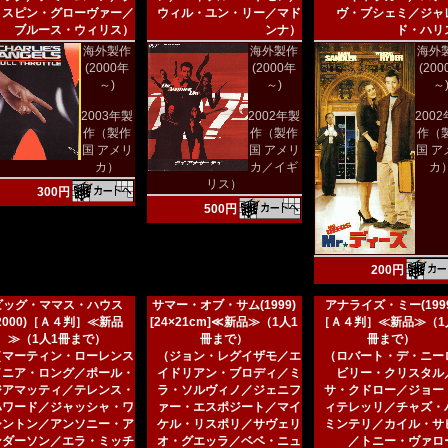
リスピン・グローヴァー／
ウィル・ユン・リー／マド
ヴ・ブシェミ／ジャ
ブルース・ウィリス）
ンナ）
ド・ハリ
海外製作
海外製作
海外
(2000年
(2000年
(20
～)
～)
～
2003年製
2002年製
200
作（製作
作（製作
作（
国 アメリ
国 アメリ
国 ア
カ）
カ／イギ
カ
リス）
300円
500円
200円
ビッグ・ママス・ハウス
サマー・オブ・サム(1999)
アナライズ・ミー(1999
(2000)［Ａ４判］≪新品
[24×21cm]≪新品≫（1人1
［Ａ４判］≪新品≫（1
≫（1人1冊まで）
冊まで）
冊まで）
（マーティン・ローレンス
（ジョン・レグイザモ／エ
（ロバート・デ・ニー
／ニア・ロング／ポール・
イドリアン・ブロディ／ミ
ビリー・クリスタル
ジアマッティ／テレンス・
ラ・ソルヴィノ／ジェニフ
サ・クドロー／ジョー
ハワード／ジャッシャ・ワ
ァー・エスポジート／マイ
ィテレッリ／チャズ・
シントン／アンソニー・ア
ケル・リスポリ／サヴェリ
ミンテリ／カイル・サ
ンダーソン／エラ・ミッチ
オ・グエッラ／ベベ・ニュ
／トニー・ヴァロ