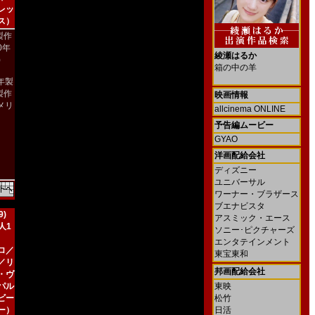
レッ
ス）
製作
00年
綾瀬はるか
)
箱の中の羊
2年製
製作
映画情報
メリ
allcinema ONLINE
）
予告編ムービー
GYAO
洋画配給会社
ディズニー
ユニバーサル
ワーナー・ブラザース
ブエナビスタ
)
アスミック・エース
人1
ソニー･ピクチャーズ
エンタテインメント
ロ／
東宝東和
／リ
邦画配給会社
・ヴ
パル
東映
ビー
松竹
ー）
日活