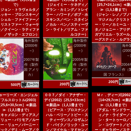
で）
（ジェイミー・ケネディ／
［25,7×24,1cm］≪
（ジョン・トラヴォルタ／
アラン・カミング／トレイ
≫（1人1冊まで）
ニッキー・ブロンスキー／
ラー・ハワード／ボブ・ホ
（ジャン・レノ／ブノ
ミシェル・ファイファー／
スキンス／ベン・スタイン
マジメル／クリスト
クリストファー・ウォーケ
／カル・ペン／スティーヴ
ー・リー／カミーユ・
ン／クイーン・ラティファ
ン・ライト／リアム・ファ
タ／ジョニー・アリデ
／ザック・エフロン）
ルコナー）
ガブリエル・ラズール
ーグスティン・ルグラ
海外製作
海外製作
(2000年
(2000年
海外
～)
～)
(20
～
2007年製
2005年製
作（製作
作（製作
200
国 アメリ
国 アメリ
作（
カ）
カ）
国 フランス）
200円
200円
500円
ャーリーズ・エンジェル
００７／ダイ・アナザー・
Ｍｒ．ディーズ(2002
／フルスロットル(2003)
デイ(2002)［25,5×33cm］
［14×29,7cm］≪新
25,6×30,5cm］≪新品
≪新品≫（1人1冊まで）
≫（1人1冊まで）
≫（1人1冊まで）
（ピアース・ブロスナン／
（アダム・サンドラー
（キャメロン・ディアス／
ハル・ベリー／トビー・ス
ィノナ・ライダー／
ドリュー・バリモア／ルー
ティーヴンス／ロザムン
ン・タートゥーロ／
シー・リュー／バーニー・
ド・パイク／リック・ユー
ン・コヴァート／ピ
マック／デミ・ムーア／ク
ン／マイケル・マドセン／
ー・ギャラガー／ステ