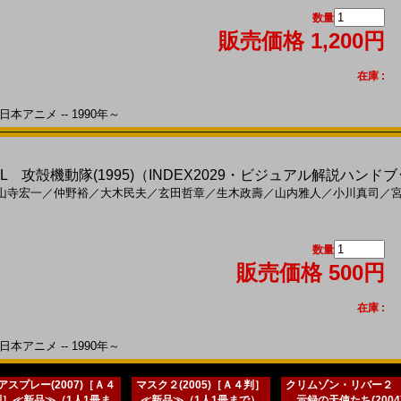
数量
販売価格 1,200円
在庫 :
本アニメ -- 1990年～
SHELL 攻殻機動隊(1995)（INDEX2029・ビジュアル解説ハ
山寺宏一
／
仲野裕
／
大木民夫
／
玄田哲章
／
生木政壽
／
山内雅人
／
小川真司
／
数量
販売価格 500円
在庫 :
本アニメ -- 1990年～
アスプレー(2007)［Ａ４
マスク２(2005)［Ａ４判］
クリムゾン・リバー２
判］≪新品≫（1人1冊ま
≪新品≫（1人1冊まで）
示録の天使たち(2004