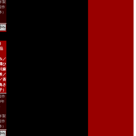
8年製
製作
本）
)
新品
み／
澤ひ
川麻
希／
／斉
島さ
子）
製作
00年
)
2年製
製作
本）