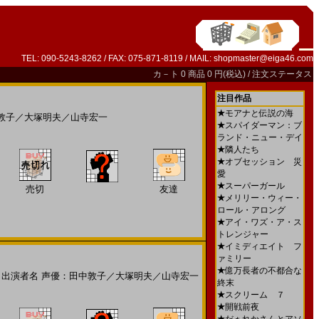
TEL: 090-5243-8262 / FAX: 075-871-8119 / MAIL:
shopmaster@eiga46.com
カ－ト
0 商品 0 円(税込) /
注文ステータス
注目作品
★
モアナと伝説の海
敦子
／
大塚明夫
／
山寺宏一
★
スパイダーマン：ブ
ランド・ニュー・デイ
★
隣人たち
★
オブセッション 災
愛
★
スーパーガール
売切
友達
★
メリリー・ウィー・
ロール・アロング
★
アイ・ワズ・ア・ス
トレンジャー
★
イミディエイト フ
ァミリー
★
億万長者の不都合な
出演者名
声優：田中敦子
／
大塚明夫
／
山寺宏一
終末
★
スクリーム ７
★
開戦前夜