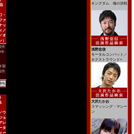
キングダム 魂の決戦
新品
ワ・
ファ
ナッ
ィ／
／オ
ン）
製作
浅野忠信
00年
モータルコンバット／
)
ネクストラウンド<
4年製
製作
)
大沢たかお
品
スマッシング・マシー
ン
／ウ
ジョ
アレ
ータ
ィー