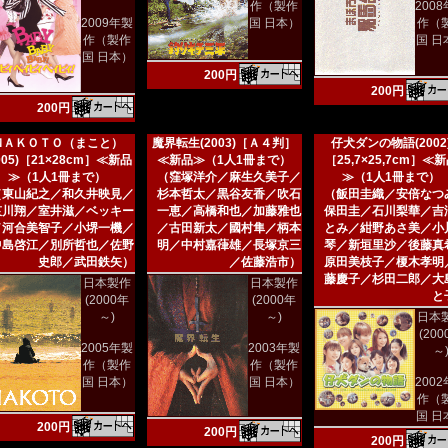
作（製作
200
2009年製
国 日本）
作（
作（製作
国 日
国 日本）
200円
200円
200円
ＭＡＫＯＴＯ（まこと）
魔界転生(2003)［Ａ４判］
仔犬ダンの物語(2002
005)［21×28cm］≪新品
≪新品≫（1人1冊まで）
［25,7×25,7cm］≪
≫（1人1冊まで）
（窪塚洋介／麻生久美子／
≫（1人1冊まで）
（東山紀之／和久井映見／
杉本哲太／黒谷友香／吹石
（飯田圭織／安倍なつ
哀川翔／室井滋／ベッキー
一恵／高橋和也／加藤雅也
保田圭／石川梨華／吉
／河合美智子／小堺一機／
／古田新太／國村隼／柄本
とみ／紺野あさ美／小
中島啓江／別所哲也／佐野
明／中村嘉葎雄／長塚京三
琴／新垣里沙／後藤真
史郎／武田鉄矢）
／佐藤浩市）
原田美枝子／榎木孝明
藤慶子／杉田二郎／大
日本製作
日本製作
と
(2000年
(2000年
～)
～)
日本
(20
2005年製
2003年製
～
作（製作
作（製作
国 日本）
国 日本）
200
作（
国 日
200円
200円
200円