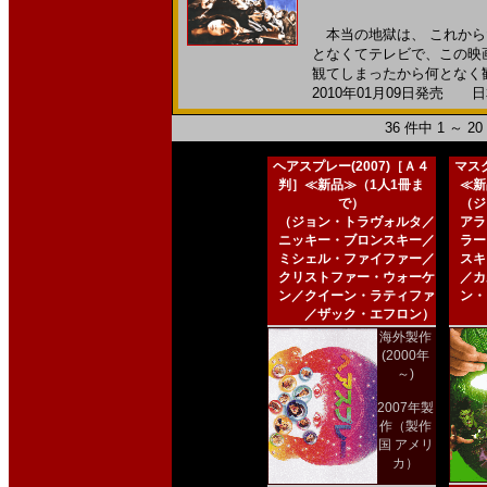
本当の地獄は、 これから
となくてテレビで、この映
観てしまったから何となく観
2010年01月09日発売 日本
36 件中 1 ～ 
ヘアスプレー(2007)［Ａ４
マスク
判］≪新品≫（1人1冊ま
≪新
で）
（ジ
（ジョン・トラヴォルタ／
アラ
ニッキー・ブロンスキー／
ラー
ミシェル・ファイファー／
スキ
クリストファー・ウォーケ
／カ
ン／クイーン・ラティファ
ン・
／ザック・エフロン）
海外製作
(2000年
～)
2007年製
作（製作
国 アメリ
カ）