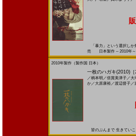
販
「暴力」という選択しか知ら
売 日本製作 -- 2010年～
2010年製作（製作国 日本）
一枚のハガキ(2010)［2
／
柄本明
／
倍賞美津子
／
大
か
／
大原康裕
／
渡辺督子
／
皆のぶんまで 生きていこう2