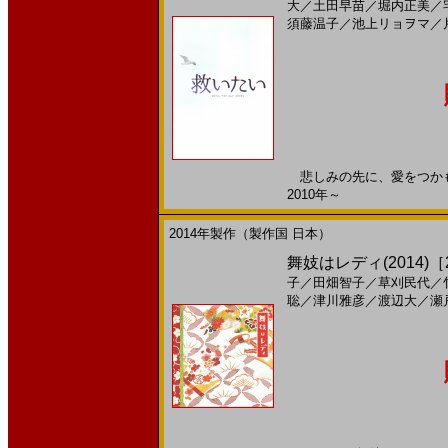
大
／
土田早苗
／
堀内正美
／
須藤温子
／
池上リョヲマ
／
悲しみの先に、愛をつかもう
2010年～
2014年製作（製作国 日本）
舞妓はレディ(2014)［2
子
／
田畑智子
／
草刈民代
／
聡
／
津川雅彦
／
渡辺大
／
瀬