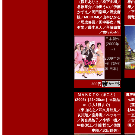
（観月ありさ／松下由樹／
椎由
谷原章介／神田うの／伊藤
泰／
かずえ／岡田浩暉／野波麻
／平
帆／MEGUMI／山本ひかる
桐竜
／忍成修吾／田中要次／堀
有里／藤木直人／斉藤由貴
／吉行和子）
日本製作
(2000年
～)
2009年製
作（製作
国 日本）
200円
ＭＡＫＯＴＯ（まこと）
魔界転
(2005)［21×28cm］≪新品
≪新
≫（1人1冊まで）
（窪
（東山紀之／和久井映見／
杉本
哀川翔／室井滋／ベッキー
一恵
／河合美智子／小堺一機／
／古
中島啓江／別所哲也／佐野
明／
史郎／武田鉄矢）