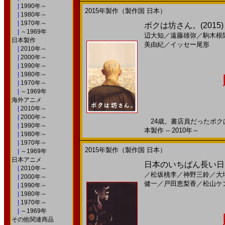
|
1990年～
2015年製作（製作国 日本）
|
1980年～
|
1970年～
ボクは坊さん。(2015
|
～1969年
辺大知
／
遠藤雄弥
／
駒木根
日本製作
美由紀
／
イッセー尾形
|
2010年～
|
2000年～
|
1990年～
|
1980年～
|
1970年～
|
～1969年
海外アニメ
|
2010年～
|
2000年～
24歳。書店員だったボクは
|
1990年～
本製作 -- 2010年～
|
1980年～
|
1970年～
2015年製作（製作国 日本）
|
～1969年
日本アニメ
日本のいちばん長い日(201
|
2010年～
／
松坂桃李
／
神野三鈴
／
大
|
2000年～
健一
／
戸田恵梨香
／
松山ケ
|
1990年～
|
1980年～
|
1970年～
|
～1969年
その他関連商品