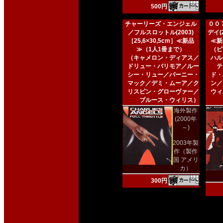
500円
チャーリーズ・エンジェル
００
／フルスロットル(2003)
デイ(2
［25,6×30,5cm］≪新品
≪新
≫（1人1冊まで）
（ピ
（キャメロン・ディアス／
ハル
ドリュー・バリモア／ルー
テ
シー・リュー／バーニー・
ド・
マック／デミ・ムーア／ク
ン／
リスピン・グローヴァー／
ウィ
ブルース・ウィリス）
海外製作
(2000年
～)
2003年製
作（製作
国 アメリ
カ）
300円