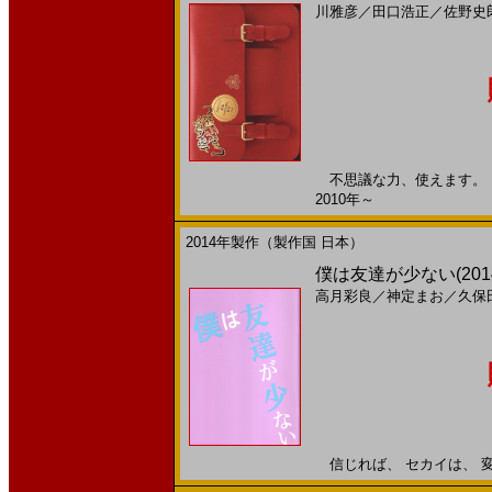
川雅彦
／
田口浩正
／
佐野史
不思議な力、使えます。 ※
2010年～
2014年製作（製作国 日本）
僕は友達が少ない(201
高月彩良
／
神定まお
／
久保
信じれば、 セカイは、 変わる