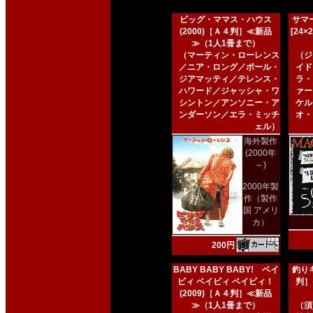
ビッグ・ママス・ハウス
サマー
(2000)［Ａ４判］≪新品
[24
≫（1人1冊まで）
（マーティン・ローレンス
（ジ
／ニア・ロング／ポール・
イド
ジアマッティ／テレンス・
ラ・
ハワード／ジャッシャ・ワ
ァー
シントン／アンソニー・ア
ケル
ンダーソン／エラ・ミッチ
オ・
ェル）
海外製作
(2000年
～)
2000年製
作（製作
国 アメリ
カ）
200円
BABY BABY BABY! ベイ
釣りキ
ビィ ベイビィ ベイビィ！
判］
(2009)［Ａ４判］≪新品
≫（1人1冊まで）
（須