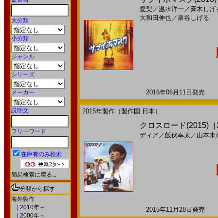
愛梨
／
温水洋一
／
斉木しげ
大和田伸也
／
泉谷しげる
大分類
小分類
ジャンル
シリーズ
2016年06月11日発売 日
メーカー
説明文
2015年製作（製作国 日本）
クロスロード(2015)［2
フリーワード
ディア
／
飯伏幸太
／
山本未
在庫有のみ検索
簡易検索に戻る...
分類から探す
海外製作
|
2010年～
2015年11月28日発売 日
|
2000年～