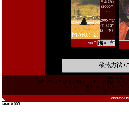
日本製作
(2000年
～)
2005年製
作（製作
国 日本）
200円
Copyright 200
掲載内容の文章・価格・画像その他全ての情報は、その使
本ショップに掲載されている社名、商品
当サイトはリンクフリーです。相
Generated b
span:0.665;