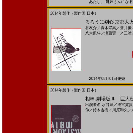
あたし、 舞妓さんになる。2
2014年製作（製作国 日本）
るろうに剣心 京都大火編
谷友介
／
青木崇高
／
蒼井優
八木凱斗
／
滝藤賢一
／
三浦
2014年08月01日発売 日
2014年製作（製作国 日本）
相棒-劇場版III- 巨大
出演者名
水谷豊
／
成宮寛貴
伸
／
鈴木杏樹
／
川原和久
／