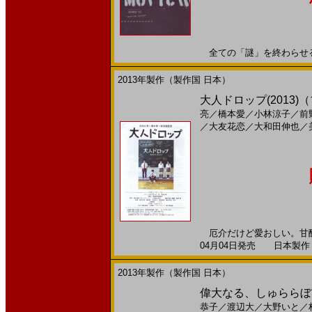
全ての「謎」を終わらせる。2
2013年製作（製作国 日本）
大人ドロップ(2013
亮
／
橋本愛
／
小林涼子
／
前
／
大友花恋
／
大和田伸也
／
厄介だけど愛おしい。甘酸
04月04日発売 日本製作 --
2013年製作（製作国 日本）
偉大なる、しゅららぼん
恭子
／
渡辺大
／
大野いと
／