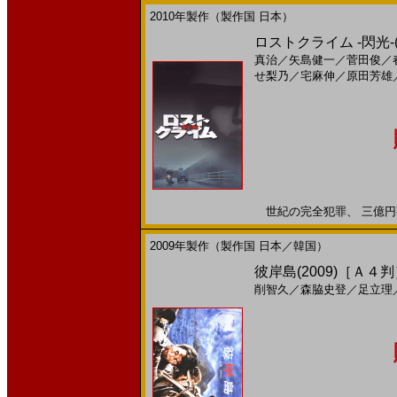
2010年製作（製作国 日本）
ロストクライム -閃光-(
真治
／
矢島健一
／
菅田俊
／
せ梨乃
／
宅麻伸
／
原田芳雄
世紀の完全犯罪、 三億円事件
2009年製作（製作国 日本／韓国）
彼岸島(2009)［Ａ４
削智久
／
森脇史登
／
足立理