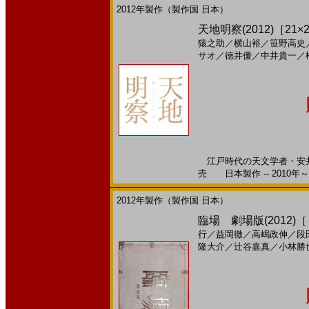
2012年製作（製作国 日本）
天地明察(2012)［21×
猿之助
／
横山裕
／
笹野高史
サオ
／
徳井優
／
中井貴一
／
江戸時代の天文学者・安井算
売 日本製作 -- 2010年～
2012年製作（製作国 日本）
臨場 劇場版(2012)
行
／
益岡徹
／
高嶋政伸
／
段
隆大介
／
辻谷嘉真
／
小林勝