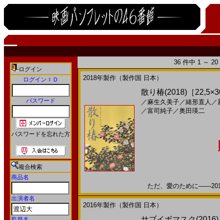
36 件中 1 ～ 
ログイン
2018年製作（製作国 日本）
ログインＩＤ
散り椿(2018)［22,5×
パスワード
／
麻生久美子
／
緒形直人
／
／
富司純子
／
奥田瑛二
パスワードを忘れた方
複合検索
商品名
ただ、愛のために――2018
出演者名
2016年製作（製作国 日本）
サブイボマスク(2016)
監督名