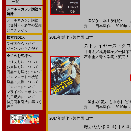
|
一覧
メールマガジン購読＆
解除
メールマガジン購読
降伏か、本土決戦か――。 
（無料）＆解除の登録
売 日本製作 -- 2010年～
はコチラから
2015年製作（製作国 日本）
検索INDEX
制作国からさがす
ストレイヤーズ・クロニクル
ジャンルからさがす
谷将太
／
成海璃子
／
松岡茉
全てのお客様へ
石隼也
／
青木崇高
／
渡辺大
ご注文方法について
お支払方法について
商品のお届けについて
パンフレットの状態
返品・交換について
メンバーについて
プライバシーポリシー
利用規約について
望まぬ“能力”と限られた“命
特定商取引法に基づく
表示
売 日本製作 -- 2010年～
2014年製作（製作国 日本）
救いたい(2014)［Ａ