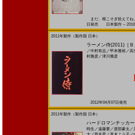
まだ、根こそぎ拾えてねぇ。
日発売 日本製作 -- 201
2011年製作（製作国 日本）
ラーメン侍(2011)［
／
中村有志
／
甲本雅裕
／
高
村雅彦
／
津川雅彦
2012年04月07日発売 日
2011年製作（製作国 日本）
ハードロマンチッカー(
時生
／
遠藤要
／
渡部豪太
／
大
／
芦名星
／
真木よう子
／