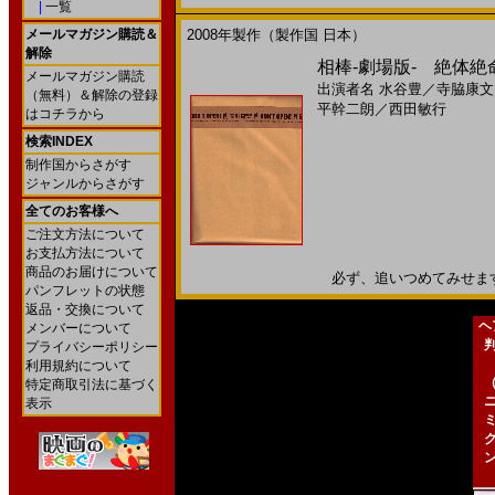
|
一覧
メールマガジン購読＆
2008年製作（製作国 日本）
解除
相棒-劇場版- 絶体絶命
メールマガジン購読
出演者名
水谷豊
／
寺脇康文
（無料）＆解除の登録
平幹二朗
／
西田敏行
はコチラから
検索INDEX
制作国からさがす
ジャンルからさがす
全てのお客様へ
ご注文方法について
お支払方法について
商品のお届けについて
必ず、追いつめてみせます。2
パンフレットの状態
返品・交換について
ヘ
メンバーについて
プライバシーポリシー
利用規約について
特定商取引法に基づく
表示