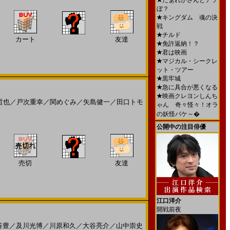
★
だぁれかさんとアソ
ぼ？
★
キングダム 魂の決
戦
★
チルド
カート
友達
★
免許返納！？
★
君は映画
★
マジカル・シークレ
ット・ツアー
★
黒牢城
★
急に具合が悪くなる
★
映画クレヨンしんち
哲也
／
戸次重幸
／
関めぐみ
／
矢島健一
／
田口トモ
ゃん 奇々怪々！オラ
の妖怪バケ～�
公開中の注目俳優
売切
友達
江口洋介
開戦前夜
谷豊
／
及川光博
／
川原和久
／
大谷亮介
／
山中崇史