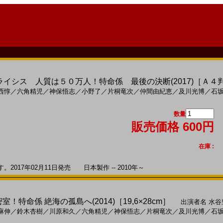
クライシス 人質は５０万人！特命係 最後の決断(2017)［Ａ４
西惇
／
六角精児
／
神保悟志
／
小野了
／
片桐竜次
／
仲間由紀恵
／
及川光博
／
石
数量
販売価格 600円
在庫 :
017年02月11日発売 日本製作 -- 2010年～
密室！特命係 絶海の孤島へ(2014)［19,6×28cm］
出演者名
水谷
麻伸
／
鈴木杏樹
／
川原和久
／
六角精児
／
神保悟志
／
片桐竜次
／
及川光博
／
石