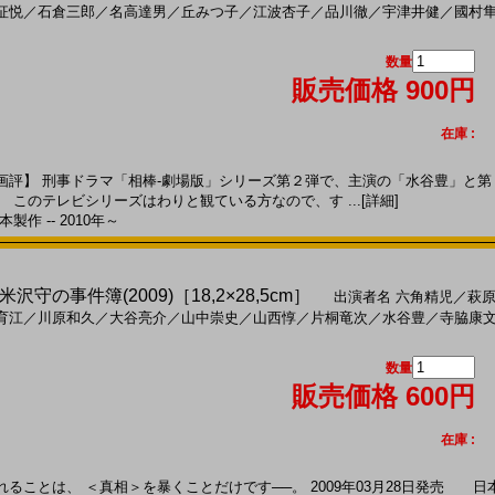
征悦
／
石倉三郎
／
名高達男
／
丘みつ子
／
江波杏子
／
品川徹
／
宇津井健
／
國村
数量
販売価格 900円
在庫 :
評】 刑事ドラマ「相棒-劇場版」シリーズ第２弾で、主演の「水谷豊」と第
 このテレビシリーズはわりと観ている方なので、す ...
[詳細]
製作 -- 2010年～
の事件簿(2009)［18,2×28,5cm］
出演者名
六角精児
／
萩
育江
／
川原和久
／
大谷亮介
／
山中崇史
／
山西惇
／
片桐竜次
／
水谷豊
／
寺脇康
数量
販売価格 600円
在庫 :
とは、 ＜真相＞を暴くことだけです──。 2009年03月28日発売 日本製作