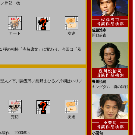
隼
／
岸部一徳
佐藤浩市
カート
友達
開戦前夜
１弾の相棒「寺脇康文」に変わり、今回は「及
原聖人
／
市川染五郎
／
紺野まひる
／
片桐はいり
／
豊川悦司
文
キングダム 魂の決戦
売切
友達
 -- 2000年～
小栗旬