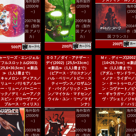
ーグスティン・ルグラ
海外製作
海外製作
(2000年
(2000年
海外
～)
～)
(20
～
2007年製
2005年製
作（製作
作（製作
200
国 アメリ
国 アメリ
作（
カ）
カ）
国 フランス）
200円
200円
500円
ャーリーズ・エンジェル
００７／ダイ・アナザー・
Ｍｒ．ディーズ(2002
／フルスロットル(2003)
デイ(2002)［25,5×33cm］
［14×29,7cm］≪新
25,6×30,5cm］≪新品
≪新品≫（1人1冊まで）
≫（1人1冊まで）
≫（1人1冊まで）
（ピアース・ブロスナン／
（アダム・サンドラー
（キャメロン・ディアス／
ハル・ベリー／トビー・ス
ィノナ・ライダー／
ドリュー・バリモア／ルー
ティーヴンス／ロザムン
ン・タートゥーロ／
シー・リュー／バーニー・
ド・パイク／リック・ユー
ン・コヴァート／ピ
マック／デミ・ムーア／ク
ン／マイケル・マドセン／
ー・ギャラガー／ステ
リスピン・グローヴァー／
ウィル・ユン・リー／マド
ヴ・ブシェミ／ジャ
ブルース・ウィリス）
ンナ）
ド・ハリ
海外製作
海外製作
海外
(2000年
(2000年
(20
～)
～)
～
2003年製
2002年製
200
作（製作
作（製作
作（