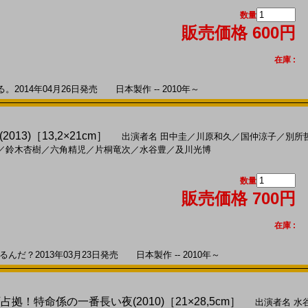
数量
販売価格 600円
在庫 :
014年04月26日発売 日本製作 -- 2010年～
013)［13,2×21cm］
出演者名
田中圭
／
川原和久
／
国仲涼子
／
別所
／
鈴木杏樹
／
六角精児
／
片桐竜次
／
水谷豊
／
及川光博
数量
販売価格 700円
在庫 :
だ？2013年03月23日発売 日本製作 -- 2010年～
占拠！特命係の一番長い夜(2010)［21×28,5cm］
出演者名
水