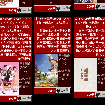
カ）
カ）
200円
200円
200円
BY BABY BABY! ベイ
釣りキチ三平(2009)［Ａ４
まぼろしの邪馬台国(200
ィ ベイビィ ベイビィ！
判］≪新品≫（1人1冊ま
［Ａ４判］≪新品≫（1
(2009)［Ａ４判］≪新品
で）
冊まで）
≫（1人1冊まで）
（須賀健太／塚本高史／香
（吉永小百合／竹中直
（観月ありさ／松下由樹／
椎由宇／土屋太鳳／小宮孝
窪塚洋介／風間トオル
谷原章介／神田うの／伊藤
泰／志村東吾／安居剣一郎
田満／柳原可奈子／黒
かずえ／岡田浩暉／野波麻
／平賀雅臣／中西良太／片
香／麻生祐未／岡本信
／MEGUMI／山本ひかる
桐竜次／螢雪次朗／萩原聖
石橋蓮司／ベンガル／
／忍成修吾／田中要次／堀
人／渡瀬恒彦）
徹／大杉漣／余貴美子
有里／藤木直人／斉藤由貴
紀さお
日本製作
／吉行和子）
(2000年
日本
日本製作
～)
(20
(2000年
～
2009年製
～)
作（製作
200
2009年製
国 日本）
作（
作（製作
国 日
国 日本）
200円
200円
200円