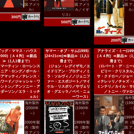
国 アメリ
国 アメリ
国 ア
カ）
カ／イギ
カ
リス）
300円
500円
200円
ビッグ・ママス・ハウス
サマー・オブ・サム(1999)
アナライズ・ミー(1999
(2000)［Ａ４判］≪新品
[24×21cm]≪新品≫（1人1
［Ａ４判］≪新品≫（1
≫（1人1冊まで）
冊まで）
冊まで）
（マーティン・ローレンス
（ジョン・レグイザモ／エ
（ロバート・デ・ニー
／ニア・ロング／ポール・
イドリアン・ブロディ／ミ
ビリー・クリスタル
ジアマッティ／テレンス・
ラ・ソルヴィノ／ジェニフ
サ・クドロー／ジョー
ハワード／ジャッシャ・ワ
ァー・エスポジート／マイ
ィテレッリ／チャズ・
シントン／アンソニー・ア
ケル・リスポリ／サヴェリ
ミンテリ／カイル・サ
ンダーソン／エラ・ミッチ
オ・グエッラ／ベベ・ニュ
／トニー・ヴァロ
ェル）
ーワース）
海外
海外製作
海外製作
(19
(2000年
(1990年
～
～)
～)
199
2000年製
1999年製
作（
作（製作
作（製作
国 ア
国 アメリ
国 アメリ
カ