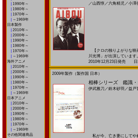
／
山西惇
／
六角精児
／
小澤
|
1990年～
|
1980年～
|
1970年～
|
～1969年
日本製作
|
2010年～
|
2000年～
|
1990年～
|
1980年～
【クロの独りよがりな映画
|
1970年～
川光博」が出演しています。
|
～1969年
海外アニメ
2010年12月23日発売 日本
|
2010年～
|
2000年～
2009年製作（製作国 日本）
|
1990年～
相棒シリーズ 鑑識・米沢守
|
1980年～
|
1970年～
伊武雅刀
／
鈴木砂羽
／
益戸
|
～1969年
日本アニメ
|
2010年～
|
2000年～
|
1990年～
|
1980年～
|
1970年～
|
～1969年
その他関連商品
私が今、亡き妻にしてやれるこ