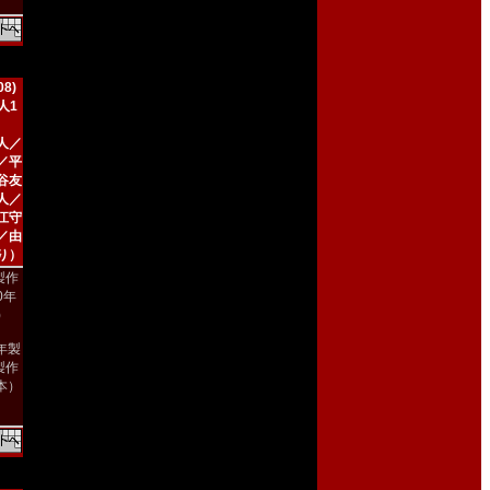
8)
人1
人／
／平
谷友
人／
江守
／由
り）
製作
00年
)
8年製
製作
本）