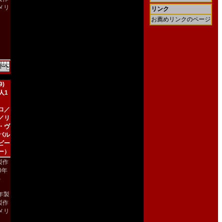
メリ
リンク
）
お薦めリンクのページ
)
人1
ロ／
／リ
・ヴ
パル
ビー
ー）
製作
90年
)
9年製
製作
メリ
）