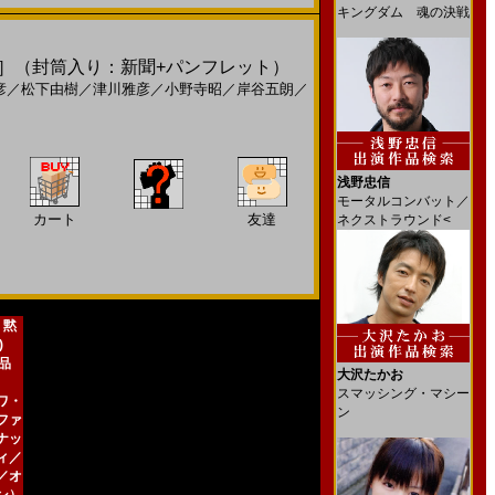
キングダム 魂の決戦
,7cm］（封筒入り：新聞+パンフレット）
彦
／
松下由樹
／
津川雅彦
／
小野寺昭
／
岸谷五朗
／
浅野忠信
モータルコンバット／
カート
友達
ネクストラウンド<
 黙
)
新品
大沢たかお
スマッシング・マシー
ワ・
ン
ファ
ナッ
ィ／
／オ