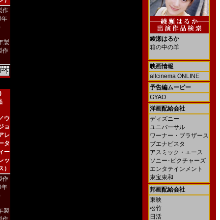
ン）
製作
00年
)
綾瀬はるか
4年製
箱の中の羊
製作
映画情報
allcinema ONLINE
予告編ムービー
)
GYAO
品
洋画配給会社
／ウ
ディズニー
ジョ
ユニバーサル
アレ
ワーナー・ブラザース
ータ
ブエナビスタ
ィー
アスミック・エース
レッ
ソニー･ピクチャーズ
ス）
エンタテインメント
東宝東和
製作
00年
邦画配給会社
)
東映
松竹
2年製
日活
製作