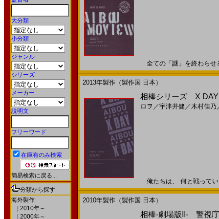
大分類
小分類
ジャンル
全ての「謎」を終わらせる。2
シリーズ
2013年製作（製作国 日本）
メーカー
相棒シリーズ X DAY(2
ロヲ
／
宇津井健
／
木村佳乃
説明文
フリーワード
在庫有のみ検索
簡易検索に戻る...
俺たちは、 何と戦っているん
分類から探す
海外製作
2010年製作（製作国 日本）
|
2010年～
相棒-劇場版II- 警視庁
|
2000年～