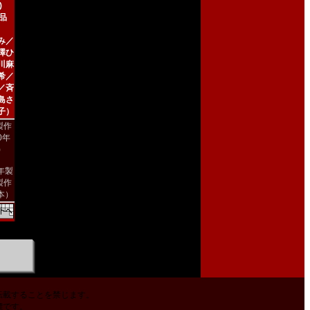
)
新品
み／
澤ひ
川麻
希／
／斉
島さ
子）
製作
00年
)
2年製
製作
本）
転載することを禁じます。
標です。