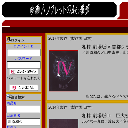
2017年製作（製作国 日本）
ログイン
ログインＩＤ
相棒-劇場版IV-首都
／
川原和久
／
山中崇史
／
山
パスワード
パスワードを忘れた方
あなたは、生きるべきです。2
複合検索
商品名
2014年製作（製作国 日本）
相棒-劇場版III- 巨大
出演者名
ル
／
六平直政
／
渡辺大
／
宅
監督名