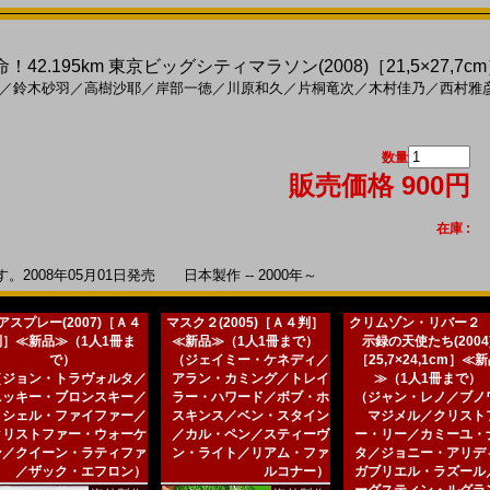
！42.195km 東京ビッグシティマラソン(2008)［21,5×27
／
鈴木砂羽
／
高樹沙耶
／
岸部一徳
／
川原和久
／
片桐竜次
／
木村佳乃
／
西村雅
数量
販売価格 900円
在庫 :
008年05月01日発売 日本製作 -- 2000年～
アスプレー(2007)［Ａ４
マスク２(2005)［Ａ４判］
クリムゾン・リバー２
判］≪新品≫（1人1冊ま
≪新品≫（1人1冊まで）
示録の天使たち(2004
で）
（ジェイミー・ケネディ／
［25,7×24,1cm］≪
（ジョン・トラヴォルタ／
アラン・カミング／トレイ
≫（1人1冊まで）
ニッキー・ブロンスキー／
ラー・ハワード／ボブ・ホ
（ジャン・レノ／ブノ
ミシェル・ファイファー／
スキンス／ベン・スタイン
マジメル／クリスト
クリストファー・ウォーケ
／カル・ペン／スティーヴ
ー・リー／カミーユ・
ン／クイーン・ラティファ
ン・ライト／リアム・ファ
タ／ジョニー・アリデ
／ザック・エフロン）
ルコナー）
ガブリエル・ラズール