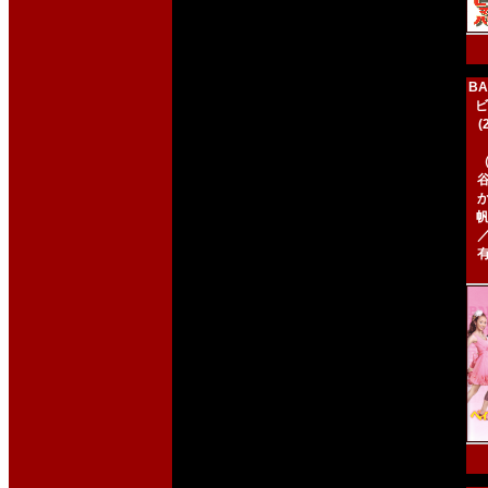
BA
ビ
帆