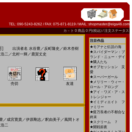
TEL: 090-5243-8262 / FAX: 075-871-8119 / MAIL:
shopmaster@eiga46.com
カ－ト
0 商品 0 円(税込) /
注文ステータス
注目作品
★
モアナと伝説の海
判］
出演者名
水谷豊
／
反町隆史
／
鈴木杏樹
★
スパイダーマン：ブ
坂浩二
／
北村一輝
／
鹿賀丈史
ランド・ニュー・デイ
★
隣人たち
★
オブセッション 災
愛
★
スーパーガール
★
メリリー・ウィー・
売切
友達
ロール・アロング
★
アイ・ワズ・ア・ス
トレンジャー
★
イミディエイト フ
ァミリー
★
億万長者の不都合な
終末
豊
／
成宮寛貴
／
伊原剛志
／
釈由美子
／
風間トオ
★
スクリーム ７
坂浩二
★
開戦前夜