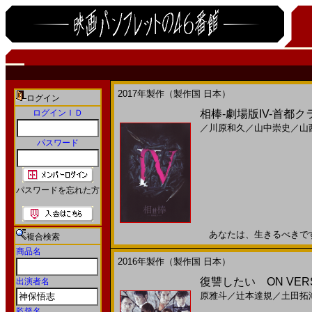
2017年製作（製作国 日本）
ログイン
ログインＩＤ
相棒-劇場版IV-首都
／
川原和久
／
山中崇史
／
山
パスワード
パスワードを忘れた方
あなたは、生きるべきです。2
複合検索
商品名
2016年製作（製作国 日本）
復讐したい ON VERS
出演者名
原雅斗
／
辻本達規
／
土田拓
監督名