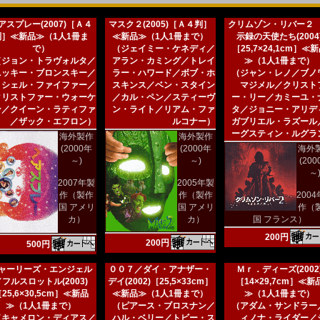
アスプレー(2007)［Ａ４
マスク２(2005)［Ａ４判］
クリムゾン・リバー２
判］≪新品≫（1人1冊ま
≪新品≫（1人1冊まで）
示録の天使たち(2004
で）
（ジェイミー・ケネディ／
［25,7×24,1cm］≪
（ジョン・トラヴォルタ／
アラン・カミング／トレイ
≫（1人1冊まで）
ニッキー・ブロンスキー／
ラー・ハワード／ボブ・ホ
（ジャン・レノ／ブノ
ミシェル・ファイファー／
スキンス／ベン・スタイン
マジメル／クリスト
クリストファー・ウォーケ
／カル・ペン／スティーヴ
ー・リー／カミーユ・
ン／クイーン・ラティファ
ン・ライト／リアム・ファ
タ／ジョニー・アリデ
／ザック・エフロン）
ルコナー）
ガブリエル・ラズール
ーグスティン・ルグラ
海外製作
海外製作
(2000年
(2000年
海外
～)
～)
(20
～
2007年製
2005年製
作（製作
作（製作
200
国 アメリ
国 アメリ
作（
カ）
カ）
国 フランス）
200円
200円
500円
ャーリーズ・エンジェル
００７／ダイ・アナザー・
Ｍｒ．ディーズ(2002
／フルスロットル(2003)
デイ(2002)［25,5×33cm］
［14×29,7cm］≪新
25,6×30,5cm］≪新品
≪新品≫（1人1冊まで）
≫（1人1冊まで）
≫（1人1冊まで）
（ピアース・ブロスナン／
（アダム・サンドラー
（キャメロン・ディアス／
ハル・ベリー／トビー・ス
ィノナ・ライダー／