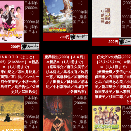
日本製作
～)
(20
(2000年
～
2009年製
～)
作（製作
200
2009年製
国 日本）
作（
作（製作
国 日
国 日本）
200円
200円
200円
ＭＡＫＯＴＯ（まこと）
魔界転生(2003)［Ａ４判］
仔犬ダンの物語(2002
005)［21×28cm］≪新品
≪新品≫（1人1冊まで）
［25,7×25,7cm］≪
≫（1人1冊まで）
（窪塚洋介／麻生久美子／
≫（1人1冊まで）
（東山紀之／和久井映見／
杉本哲太／黒谷友香／吹石
（飯田圭織／安倍なつ
哀川翔／室井滋／ベッキー
一恵／高橋和也／加藤雅也
保田圭／石川梨華／吉
／河合美智子／小堺一機／
／古田新太／國村隼／柄本
とみ／紺野あさ美／小
中島啓江／別所哲也／佐野
明／中村嘉葎雄／長塚京三
琴／新垣里沙／後藤真
史郎／武田鉄矢）
／佐藤浩市）
原田美枝子／榎木孝明
藤慶子／杉田二郎／大
日本製作
日本製作
と
(2000年
(2000年
～)
～)
日本
(20
2005年製
2003年製
～
作（製作
作（製作
国 日本）
国 日本）
200