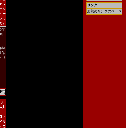
アレ
リンク
ータ
お薦めリンクのページ
ィー
レッ
ス）
製作
00年
)
2年製
製作
メリ
）
)
人1
ロ／
／リ
・ヴ