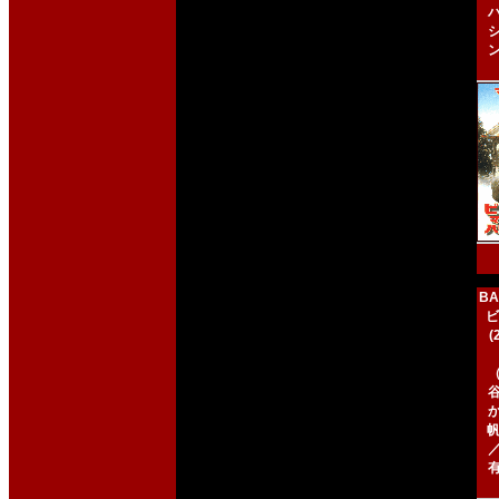
BA
ビ
帆