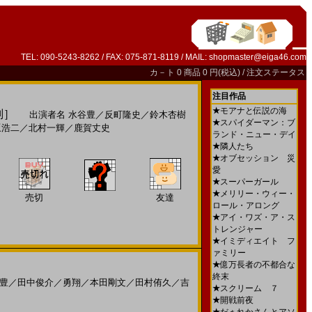
TEL: 090-5243-8262 / FAX: 075-871-8119 / MAIL:
shopmaster@eiga46.com
カ－ト
0 商品 0 円(税込) /
注文ステータス
注目作品
★
モアナと伝説の海
判］
出演者名
水谷豊
／
反町隆史
／
鈴木杏樹
★
スパイダーマン：ブ
坂浩二
／
北村一輝
／
鹿賀丈史
ランド・ニュー・デイ
★
隣人たち
★
オブセッション 災
愛
★
スーパーガール
★
メリリー・ウィー・
売切
友達
ロール・アロング
★
アイ・ワズ・ア・ス
トレンジャー
★
イミディエイト フ
ァミリー
★
億万長者の不都合な
終末
豊
／
田中俊介
／
勇翔
／
本田剛文
／
田村侑久
／
吉
★
スクリーム ７
★
開戦前夜