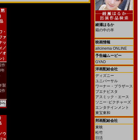
 黙
)
新品
綾瀬はるか
箱の中の羊
ワ・
ファ
映画情報
ナッ
ィ／
allcinema ONLINE
／オ
予告編ムービー
ン）
GYAO
製作
洋画配給会社
00年
)
ディズニー
ユニバーサル
4年製
ワーナー・ブラザース
製作
ブエナビスタ
アスミック・エース
ソニー･ピクチャーズ
エンタテインメント
東宝東和
)
邦画配給会社
品
東映
松竹
／ウ
日活
ジョ