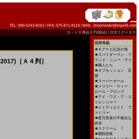
TEL: 090-5243-8262 / FAX: 075-871-8119 / MAIL:
shopmaster@eiga46.com
カ－ト
0 商品 0 円(税込) /
注文ステータス
注目作品
★
モアナと伝説の海
★
スパイダーマン：ブ
017)［Ａ４判］
ランド・ニュー・デイ
★
隣人たち
★
オブセッション 災
愛
★
スーパーガール
★
メリリー・ウィー・
ロール・アロング
★
アイ・ワズ・ア・ス
トレンジャー
★
イミディエイト フ
ァミリー
★
億万長者の不都合な
終末
★
スクリーム ７
★
開戦前夜