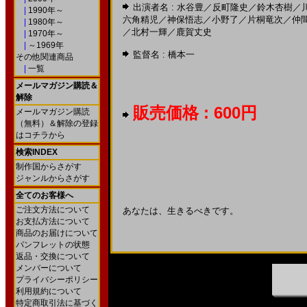
出演者名 :
水谷豊
／
反町隆史
／
鈴木杏樹
／
|
1990年～
六角精児
／
神保悟志
／
小野了
／
片桐竜次
／
仲
|
1980年～
／
北村一輝
／
鹿賀丈史
|
1970年～
|
～1969年
監督名 :
橋本一
その他関連商品
|
一覧
メールマガジン購読＆
解除
販売価格 : 600円
メールマガジン購読
（無料）＆解除の登録
はコチラから
検索INDEX
制作国からさがす
ジャンルからさがす
全てのお客様へ
ご注文方法について
あなたは、生きるべきです。
お支払方法について
商品のお届けについて
パンフレットの状態
返品・交換について
メンバーについて
プライバシーポリシー
利用規約について
特定商取引法に基づく