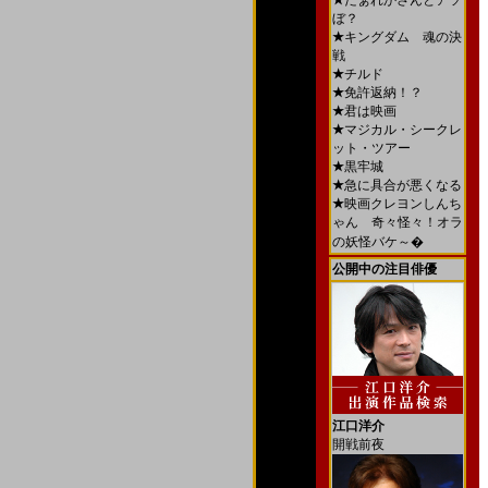
★
だぁれかさんとアソ
ぼ？
★
キングダム 魂の決
戦
★
チルド
★
免許返納！？
★
君は映画
★
マジカル・シークレ
ット・ツアー
★
黒牢城
★
急に具合が悪くなる
★
映画クレヨンしんち
ゃん 奇々怪々！オラ
の妖怪バケ～�
公開中の注目俳優
江口洋介
開戦前夜