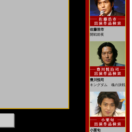
佐藤浩市
開戦前夜
豊川悦司
キングダム 魂の決戦
小栗旬