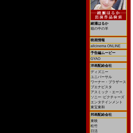
綾瀬はるか
箱の中の羊
映画情報
allcinema ONLINE
予告編ムービー
GYAO
洋画配給会社
ディズニー
ユニバーサル
ワーナー・ブラザース
ブエナビスタ
アスミック・エース
ソニー･ピクチャーズ
エンタテインメント
東宝東和
邦画配給会社
東映
松竹
日活