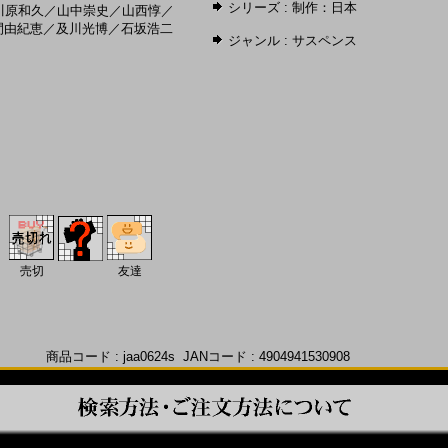
シリーズ :
制作：日本
川原和久
／
山中崇史
／
山西惇
／
間由紀恵
／
及川光博
／
石坂浩二
ジャンル :
サスペンス
売切
友達
商品コード : jaa0624s JANコード : 4904941530908