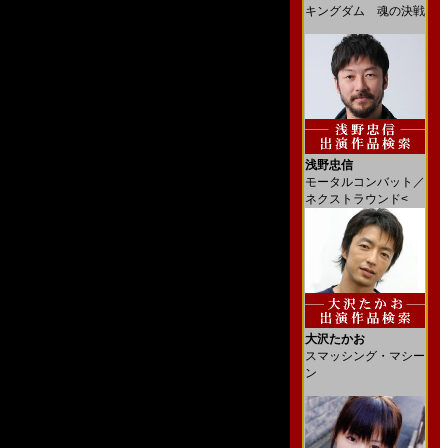
キングダム 魂の決戦
浅野忠信
モータルコンバット／
ネクストラウンド<
大沢たかお
スマッシング・マシー
ン