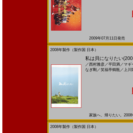
2009年07月11日発売 日
2008年製作（製作国 日本）
私は貝になりたい(200
／
西村雅彦
／
平田満
／
マギ
なぎ剛
／
笑福亭鶴瓶
／
上川
家族へ、帰りたい。2008年
2008年製作（製作国 日本）