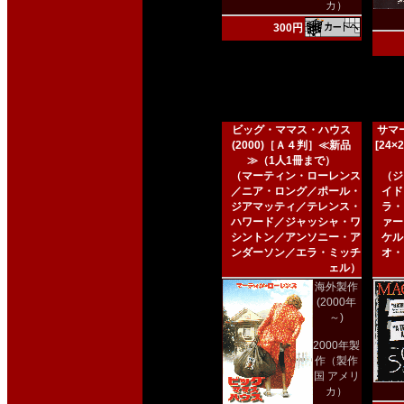
カ）
300円
ビッグ・ママス・ハウス
サマー
(2000)［Ａ４判］≪新品
[24
≫（1人1冊まで）
（マーティン・ローレンス
（ジ
／ニア・ロング／ポール・
イド
ジアマッティ／テレンス・
ラ・
ハワード／ジャッシャ・ワ
ァー
シントン／アンソニー・ア
ケル
ンダーソン／エラ・ミッチ
オ・
ェル）
海外製作
(2000年
～)
2000年製
作（製作
国 アメリ
カ）