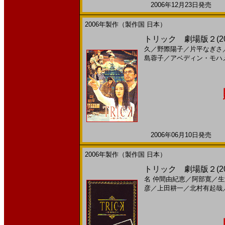
2006年12月23日発売 日
2006年製作（製作国 日本）
トリック 劇場版２(2
久
／
野際陽子
／
片平なぎさ
島蓉子
／
アベディン・モハ
2006年06月10日発売 日
2006年製作（製作国 日本）
トリック 劇場版２(2
名
仲間由紀恵
／
阿部寛
／
生
彦
／
上田耕一
／
北村有起哉