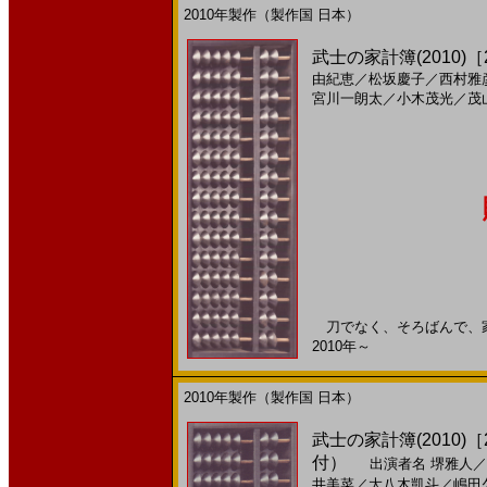
2010年製作（製作国 日本）
武士の家計簿(2010)［
由紀恵
／
松坂慶子
／
西村雅
宮川一朗太
／
小木茂光
／
茂
刀でなく、そろばんで、家族
2010年～
2010年製作（製作国 日本）
武士の家計簿(2010)［
付）
出演者名
堺雅人
／
井美菜
／
大八木凱斗
／
嶋田