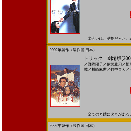
出会いは、誘拐だった。200
2002年製作（製作国 日本）
トリック 劇場版(200
／
野際陽子
／
伊武雅刀
／
根
城
／
川崎麻世
／
竹中直人
／
全ての奇蹟にタネがある。 は
2002年製作（製作国 日本）