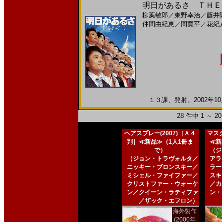
明日があるさ ＴＨＥ 
柳葉敏郎
／
東野幸治
／
藤井
仲間由紀恵
／
間寛平
／
花紀
１３課、発射。2002年10月
28 件中 1 ～ 
ヘアスプレー(2007)［Ａ４
マスク
判］≪新品≫（1人1冊ま
≪新
で）
（ジ
（ジョン・トラヴォルタ／
アラ
ニッキー・ブロンスキー／
ラー
ミシェル・ファイファー／
スキ
クリストファー・ウォーケ
／カ
ン／クイーン・ラティファ
ン・
／ザック・エフロン）
海外製作
(2000年