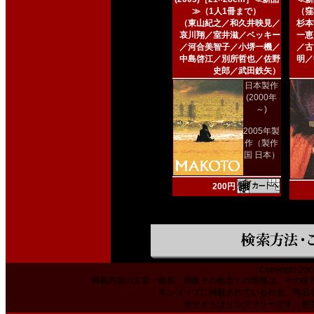
≫（1人1冊まで）
（窪
（東山紀之／和久井映見／
杉本
哀川翔／室井滋／ベッキー
一恵
／河合美智子／小堺一機／
／古
中島啓江／別所哲也／佐野
明／
史郎／武田鉄矢）
日本製作
(2000年
～)
2005年製
作（製作
国 日本）
200円
Copyright 200
掲載内容の文章・価格・画像その他全ての情報は、その使
本ショップに掲載されている社名、商品
当サイトはリンクフリーです。相