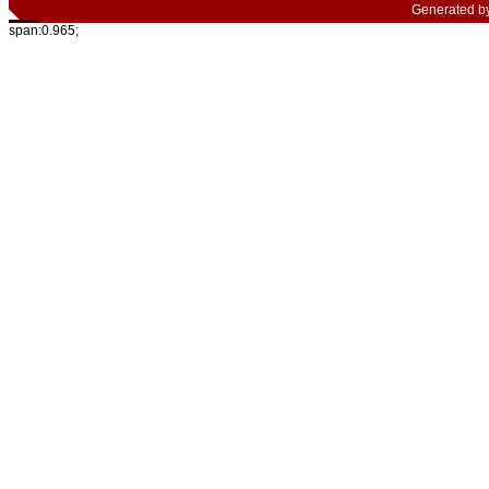
Generated b
span:0.965;