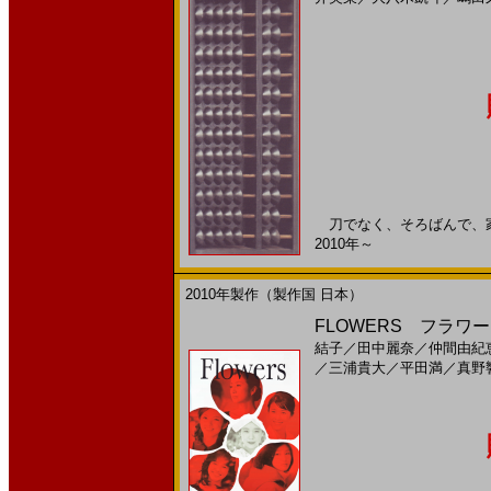
刀でなく、そろばんで、家族
2010年～
2010年製作（製作国 日本）
FLOWERS フラワー
結子
／
田中麗奈
／
仲間由紀
／
三浦貴大
／
平田満
／
真野