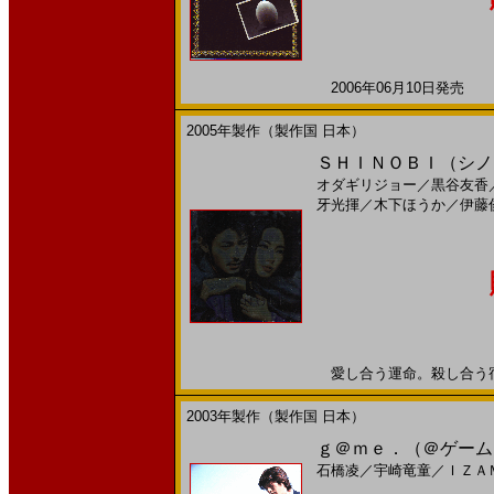
2006年06月10日発売 日
2005年製作（製作国 日本）
ＳＨＩＮＯＢＩ（シノビ）(
オダギリジョー
／
黒谷友香
牙光揮
／
木下ほうか
／
伊藤
愛し合う運命。殺し合う宿命―
2003年製作（製作国 日本）
ｇ＠ｍｅ．（＠ゲーム）
石橋凌
／
宇崎竜童
／
ＩＺＡ