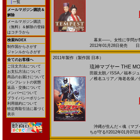
|
一覧
メールマガジン購読＆
解除
メールマガジン購読
（無料）＆解除の登録
はコチラから
幕末――。女性に学問が禁
検索INDEX
2012年01月28日発売 日本
制作国からさがす
ジャンルからさがす
2011年製作（製作国 日本）
全てのお客様へ
ご注文方法について
琉神マブヤー THE M
お支払方法について
田親太朗
／
ISSA
／
福本ジュ
商品のお届けについて
／
椎名ユリア
／
海老名保
／
パンフレットの状態
返品・交換について
メンバーについて
プライバシーポリシー
利用規約について
特定商取引法に基づく
表示
沖縄が生んだ＜魂（マブイ
ちが守る!!2012年01月07