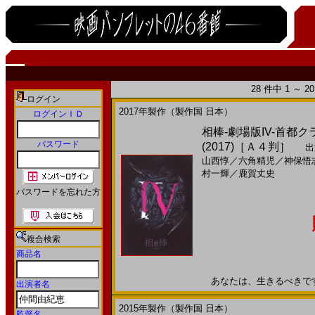
28 件中 1 ～ 
ログイン
2017年製作（製作国 日本）
ログインＩＤ
相棒-劇場版IV-首
パスワード
(2017)［Ａ４判］
出
山西惇
／
六角精児
／
神保悟
村一輝
／
鹿賀丈史
パスワードを忘れた方
複合検索
商品名
あなたは、生きるべきです。2
出演者名
2015年製作（製作国 日本）
監督名