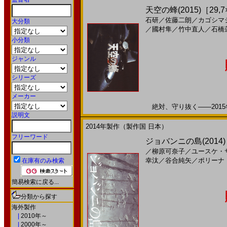
天空の蜂(2015)［29,7
石研
／
佐藤二朗
／
カゴシマ
大分類
／
國村隼
／
竹中直人
／
石橋
小分類
ジャンル
シリーズ
メーカー
絶対、守り抜く――2015年
説明文
2014年製作（製作国 日本）
フリーワード
ジョバンニの島(2014)［
／
柳原可奈子
／
ユースケ・
幸汰
／
谷合純矢
／
ポリーナ
在庫有のみ検索
簡易検索に戻る...
分類から探す
海外製作
|
2010年～
|
2000年～