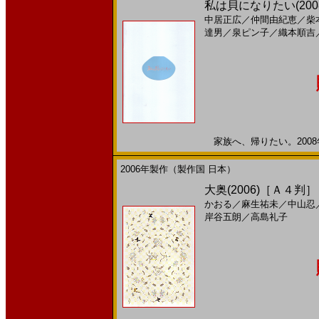
私は貝になりたい(20
中居正広
／
仲間由紀恵
／
柴
達男
／
泉ピン子
／
織本順吉
家族へ、帰りたい。2008年
2006年製作（製作国 日本）
大奥(2006)［Ａ４判］
かおる
／
麻生祐未
／
中山忍
岸谷五朗
／
高島礼子