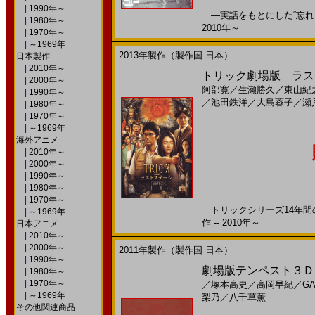
|
1990年～
―実話をもとにした“忘れては
|
1980年～
2010年～
|
1970年～
|
～1969年
2013年製作（製作国 日本）
日本製作
|
2010年～
トリック劇場版 ラスト
|
2000年～
阿部寛
／
生瀬勝久
／
東山紀
|
1990年～
／
池田鉄洋
／
大島蓉子
／
瀬
|
1980年～
|
1970年～
|
～1969年
海外アニメ
|
2010年～
|
2000年～
|
1990年～
|
1980年～
|
1970年～
トリックシリーズ14年間の
|
～1969年
作 -- 2010年～
日本アニメ
|
2010年～
|
2000年～
2011年製作（製作国 日本）
|
1990年～
劇場版テンペスト３Ｄ(20
|
1980年～
|
1970年～
／
塚本高史
／
高岡早紀
／
GA
|
～1969年
梨乃
／
八千草薫
その他関連商品