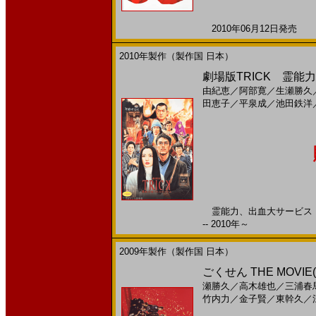
2010年06月12日発売 日
2010年製作（製作国 日本）
劇場版TRICK 霊能力
由紀恵
／
阿部寛
／
生瀬勝久
田恵子
／
平泉成
／
池田鉄洋
霊能力、出血大サービス！ 
-- 2010年～
2009年製作（製作国 日本）
ごくせん THE MOVIE
瀬勝久
／
高木雄也
／
三浦春
竹内力
／
金子賢
／
東幹久
／