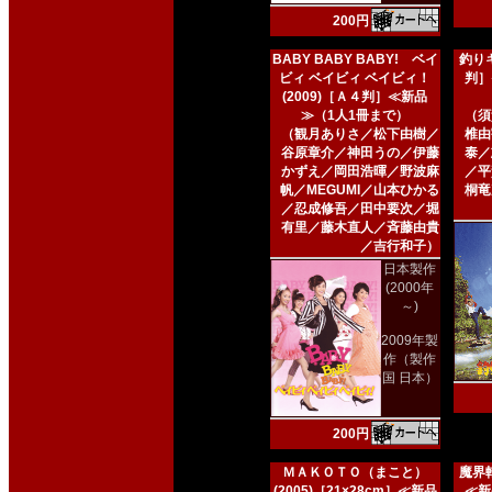
200円
BABY BABY BABY! ベイ
釣りキ
ビィ ベイビィ ベイビィ！
判］
(2009)［Ａ４判］≪新品
≫（1人1冊まで）
（須
（観月ありさ／松下由樹／
椎由
谷原章介／神田うの／伊藤
泰／
かずえ／岡田浩暉／野波麻
／平
帆／MEGUMI／山本ひかる
桐竜
／忍成修吾／田中要次／堀
有里／藤木直人／斉藤由貴
／吉行和子）
日本製作
(2000年
～)
2009年製
作（製作
国 日本）
200円
ＭＡＫＯＴＯ（まこと）
魔界転
(2005)［21×28cm］≪新品
≪新