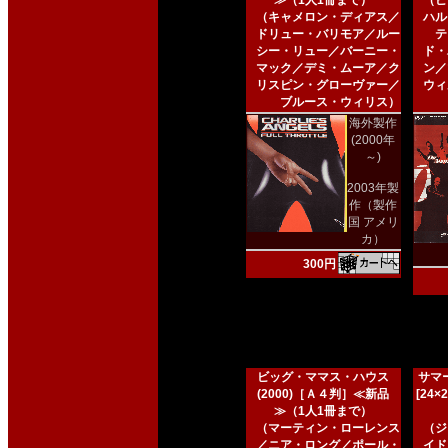
≫（1人1冊まで）
（ピ
（キャメロン・ディアス／
ハル
ドリュー・バリモア／ルー
テ
シー・リュー／バーニー・
ド・
マック／デミ・ムーア／ク
ン／
リスピン・グローヴァー／
ウィ
ブルース・ウィリス）
海外製作
(2000年
～)
2003年製
作（製作
国 アメリ
カ）
300円
ビッグ・ママス・ハウス
サマー
(2000)［Ａ４判］≪新品
[24
≫（1人1冊まで）
（マーティン・ローレンス
（ジ
／ニア・ロング／ポール・
イド