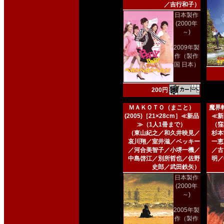
／吉行和子）
日本製作
(2000年
～)
2009年製
作（製作
国 日本）
200円
ＭＡＫＯＴＯ（まこと）
魔界転
(2005)［21×28cm］≪新品
≪新
≫（1人1冊まで）
（窪
（東山紀之／和久井映見／
杉本
哀川翔／室井滋／ベッキー
一恵
／河合美智子／小堺一機／
／古
中島啓江／別所哲也／佐野
明／
史郎／武田鉄矢）
日本製作
(2000年
～)
2005年製
作（製作