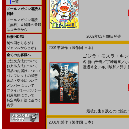
|
一覧
メールマガジン購読＆
解除
メールマガジン購読
（無料）＆解除の登録
はコチラから
2002年03月09日発売 日
検索INDEX
制作国からさがす
2001年製作（製作国 日本）
ジャンルからさがす
全てのお客様へ
ゴジラ・モスラ・キング
ご注文方法について
名
新山千春
／
宇崎竜童
／
小
お支払方法について
渡辺裕之
／
布川敏和
／
津川
商品のお届けについて
パンフレットの状態
返品・交換について
メンバーについて
プライバシーポリシー
利用規約について
特定商取引法に基づく
表示
最後に生き残るのは誰だ？!2
2001年製作（製作国 日本）