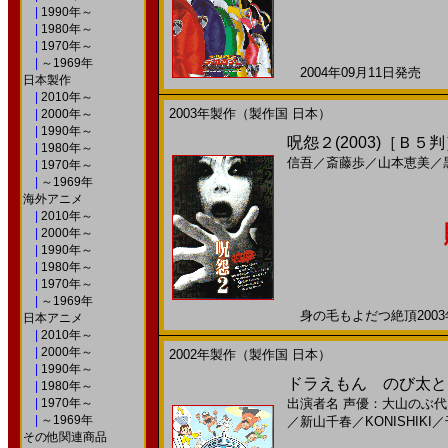
|
1990年～
|
1980年～
|
1970年～
|
～1969年
2004年09月11日発売 日
日本製作
|
2010年～
2003年製作（製作国 日本）
|
2000年～
|
1990年～
呪怨２(2003)［Ｂ５
|
1980年～
信吾
／
斎藤歩
／
山本恵美
／
|
1970年～
|
～1969年
海外アニメ
|
2010年～
|
2000年～
|
1990年～
|
1980年～
|
1970年～
|
～1969年
身の毛もよだつ絶頂2003年
日本アニメ
|
2010年～
|
2000年～
2002年製作（製作国 日本）
|
1990年～
ドラえもん のび太とロ
|
1980年～
|
1970年～
出演者名
声優：大山のぶ代
|
～1969年
／
新山千春
／
KONISHIKI
／
その他関連商品