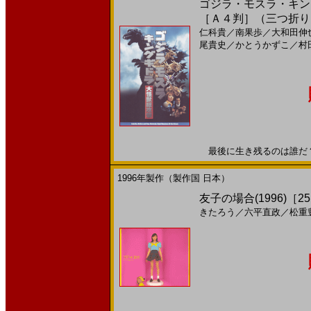
ゴジラ・モスラ・キング
［Ａ４判］（三つ折り
仁科貴
／
南果歩
／
大和田伸
尾貴史
／
かとうかずこ
／
村
最後に生き残るのは誰だ？!2
1996年製作（製作国 日本）
友子の場合(1996)［25
きたろう
／
六平直政
／
松重