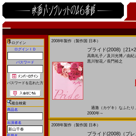
2008年製作（製作国 日本）
ログイン
ログインＩＤ
プライド(2008)［21×2
高島礼子
／
及川光博
／
由紀
黒川智花
／
長門裕之
パスワード
パスワードを忘れた方
複合検索
過激（カゲキ）なふたり、歌
商品名
2000年～
出演者名
2008年製作（製作国 日本）
プライド(2008)（プレ
監督名