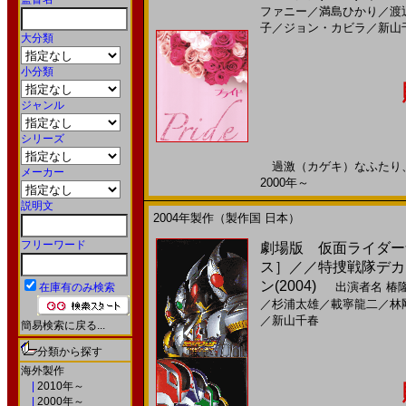
ファニー
／
満島ひかり
／
渡
子
／
ジョン・カビラ
／
新山
大分類
小分類
ジャンル
シリーズ
過激（カゲキ）なふたり、歌
メーカー
2000年～
説明文
2004年製作（製作国 日本）
フリーワード
劇場版 仮面ライダー剣
ス］／／特捜戦隊デカレ
ン(2004)
出演者名
椿
在庫有のみ検索
／
杉浦太雄
／
載寧龍二
／
林
／
新山千春
簡易検索に戻る...
分類から探す
海外製作
|
2010年～
|
2000年～