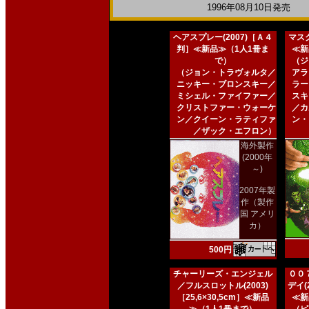
1996年08月10日発売 日
ヘアスプレー(2007)［Ａ４
マスク
判］≪新品≫（1人1冊ま
≪新
で）
（ジ
（ジョン・トラヴォルタ／
アラ
ニッキー・ブロンスキー／
ラー
ミシェル・ファイファー／
スキ
クリストファー・ウォーケ
／カ
ン／クイーン・ラティファ
ン・
／ザック・エフロン）
海外製作
(2000年
～)
2007年製
作（製作
国 アメリ
カ）
500円
チャーリーズ・エンジェル
００
／フルスロットル(2003)
デイ(2
［25,6×30,5cm］≪新品
≪新