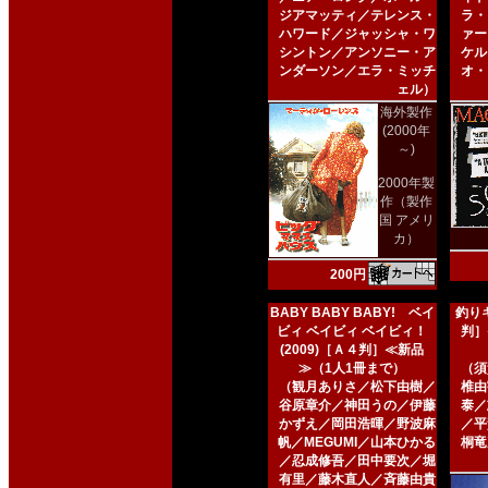
ジアマッティ／テレンス・
ラ・
ハワード／ジャッシャ・ワ
ァー
シントン／アンソニー・ア
ケル
ンダーソン／エラ・ミッチ
オ・
ェル）
海外製作
(2000年
～)
2000年製
作（製作
国 アメリ
カ）
200円
BABY BABY BABY! ベイ
釣りキ
ビィ ベイビィ ベイビィ！
判］
(2009)［Ａ４判］≪新品
≫（1人1冊まで）
（須
（観月ありさ／松下由樹／
椎由
谷原章介／神田うの／伊藤
泰／
かずえ／岡田浩暉／野波麻
／平
帆／MEGUMI／山本ひかる
桐竜
／忍成修吾／田中要次／堀
有里／藤木直人／斉藤由貴