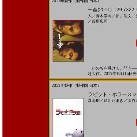
2011年製作（製作国 日本）
一命(2011)［29,7×22
人
／
青木崇高
／
新井浩文
／
／
役所広司
いのちを懸けて、問う――
超大作。2011年10月15日発
2011年製作（製作国 日本）
ラビット・ホラー３Ｄ(
森南朋
／
緒川たまき
／
澁谷