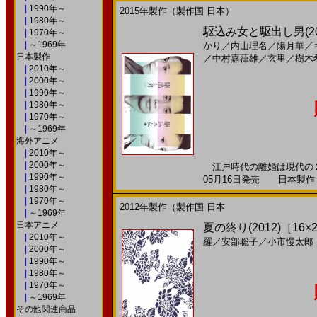
|
1990年～
2015年製作（製作国 日本）
|
1980年～
駆込み女と駆出し男(2
|
1970年～
|
～1969年
かり
／
内山理名
／
陽月華
／
日本製作
／
中村嘉葎雄
／
玄里
／
樹木
|
2010年～
|
2000年～
|
1990年～
|
1980年～
|
1970年～
|
～1969年
海外アニメ
|
2010年～
|
2000年～
江戸時代の離婚は現代の２倍
|
1990年～
05月16日発売 日本製作 --
|
1980年～
|
1970年～
2012年製作（製作国 日本
|
～1969年
日本アニメ
夏の終り(2012)［16×2
|
2010年～
羅
／
安部聡子
／
小市慢太郎
|
2000年～
|
1990年～
|
1980年～
|
1970年～
|
～1969年
その他関連商品