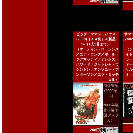
300円
ビッグ・ママス・ハウス
サマー
(2000)［Ａ４判］≪新品
[24
≫（1人1冊まで）
（マーティン・ローレンス
（ジ
／ニア・ロング／ポール・
イド
ジアマッティ／テレンス・
ラ・
ハワード／ジャッシャ・ワ
ァー
シントン／アンソニー・ア
ケル
ンダーソン／エラ・ミッチ
オ・
ェル）
海外製作
(2000年
～)
2000年製
作（製作
国 アメリ
カ）
200円