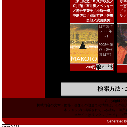
（東山紀之／和久井映見／
杉本
哀川翔／室井滋／ベッキー
一恵
／河合美智子／小堺一機／
／古
中島啓江／別所哲也／佐野
明／
史郎／武田鉄矢）
日本製作
(2000年
～)
2005年製
作（製作
国 日本）
200円
Copyright 200
掲載内容の文章・価格・画像その他全ての情報は、その使
本ショップに掲載されている社名、商品
当サイトはリンクフリーです。相
Generated b
span:0.578;