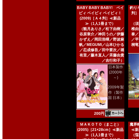
BABY BABY BABY! ベイ
釣りキ
ビィ ベイビィ ベイビィ！
判］
(2009)［Ａ４判］≪新品
≫（1人1冊まで）
（須
（観月ありさ／松下由樹／
椎由
谷原章介／神田うの／伊藤
泰／
かずえ／岡田浩暉／野波麻
／平
帆／MEGUMI／山本ひかる
桐竜
／忍成修吾／田中要次／堀
有里／藤木直人／斉藤由貴
／吉行和子）
日本製作
(2000年
～)
2009年製
作（製作
国 日本）
200円
ＭＡＫＯＴＯ（まこと）
魔界転
(2005)［21×28cm］≪新品
≪新
≫（1人1冊まで）
（窪