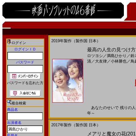
2019年製作（製作国 日本）
ログイン
ログインＩＤ
最高の人生の見つけ方(
ロツヨシ
／
満島ひかり
／
鈴
清
／
大友律
／
小林勝也
／
鳥
パスワード
パスワードを忘れた方
複合検索
あなたのせいで 残りの人生楽
商品名
年～
出演者名
2017年製作（製作国 日本）
メアリと魔女の花(201
監督名