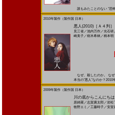
誰もみたことのない “恐怖の国
2010年製作（製作国 日本）
悪人(2010)［Ａ４判］
見三省
／
池内万作
／
光石研
崎美子
／
樹木希林
／
柄本明
なぜ、殺したのか。 なぜ
本当の“悪人”なのか？2010
2009年製作（製作国 日本）
川の底からこんにちは(20
原綺羅
／
志賀廣太郎
／
岩松
牧野エミ
／
工藤時子
／
安室