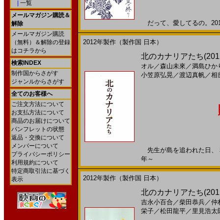
|
一覧
メールマガジン購読＆
だって、愛してるの。2013
解除
メールマガジン購読
2012年製作（製作国 日本）
（無料）＆解除の登録
はコチラから
北のカナリアたち(201
検索INDEX
オル
／
森山未來
／
満島ひか
制作国からさがす
小笠原弘晃
／
渡辺真帆
／
相
ジャンルからさがす
全てのお客様へ
ご注文方法について
お支払方法について
商品のお届けについて
パンフレットの状態
返品・交換について
メンバーについて
先生が島を追われた日、 私達
プライバシーポリシー
年～
利用規約について
特定商取引法に基づく
2012年製作（製作国 日本）
表示
北のカナリアたち(20
吉永小百合
／
柴田恭兵
／
仲
栄子
／
松田龍平
／
里見浩太