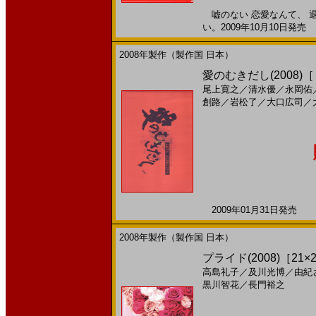
嘘のない 恋愛なんて、 
い。2009年10月10日発売 
2008年製作（製作国 日本）
愛のむきだし(2008)
尾上寛之
／
清水優
／
永岡佑
創路
／
岩松了
／
大口広司
／
2009年01月31日発売 日
2008年製作（製作国 日本）
プライド(2008)［21×2
高島礼子
／
及川光博
／
由紀
黒川智花
／
長門裕之