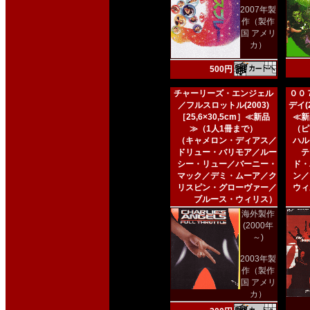
2007年製
作（製作
国 アメリ
カ）
500円
チャーリーズ・エンジェル
００
／フルスロットル(2003)
デイ(2
［25,6×30,5cm］≪新品
≪新
≫（1人1冊まで）
（ピ
（キャメロン・ディアス／
ハル
ドリュー・バリモア／ルー
テ
シー・リュー／バーニー・
ド・
マック／デミ・ムーア／ク
ン／
リスピン・グローヴァー／
ウィ
ブルース・ウィリス）
海外製作
(2000年
～)
2003年製
作（製作
国 アメリ
カ）