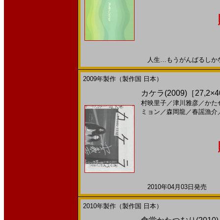
人生…もうがんばるしかない2
2009年製作（製作国 日本）
カケラ(2009)［27,
村映里子
／
津川雅彦
／
かた
ミョン
／
森岡龍
／
春謡漁介
2010年04月03日発売 日
2010年製作（製作国 日本）