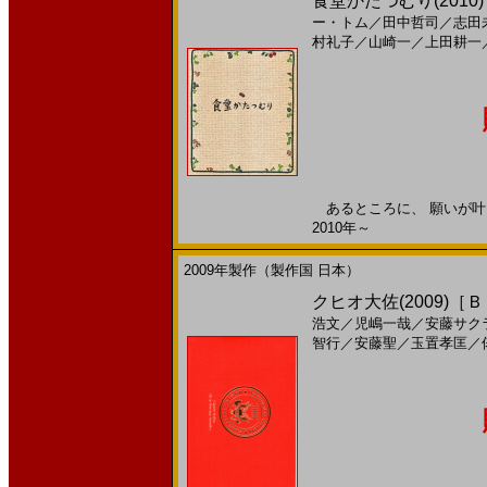
食堂かたつむり(2010)［
ー・トム
／
田中哲司
／
志田
村礼子
／
山崎一
／
上田耕一
あるところに、 願いが叶う
2010年～
2009年製作（製作国 日本）
クヒオ大佐(2009)［
浩文
／
児嶋一哉
／
安藤サク
智行
／
安藤聖
／
玉置孝匡
／