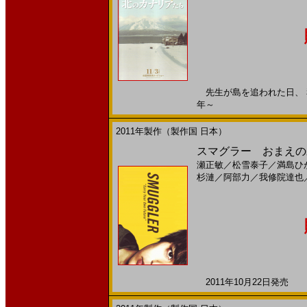
先生が島を追われた日、 私達
年～
2011年製作（製作国 日本）
スマグラー おまえの未
瀬正敏
／
松雪泰子
／
満島ひ
杉漣
／
阿部力
／
我修院達也
2011年10月22日発売 日