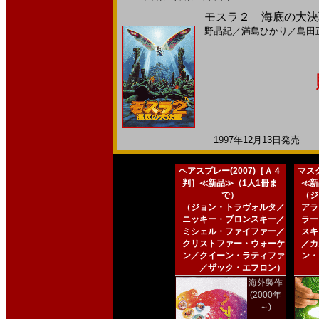
モスラ２ 海底の大決戦
野晶紀
／
満島ひかり
／
島田
1997年12月13日発売 日
ヘアスプレー(2007)［Ａ４
マスク
判］≪新品≫（1人1冊ま
≪新
で）
（ジ
（ジョン・トラヴォルタ／
アラ
ニッキー・ブロンスキー／
ラー
ミシェル・ファイファー／
スキ
クリストファー・ウォーケ
／カ
ン／クイーン・ラティファ
ン・
／ザック・エフロン）
海外製作
(2000年
～)