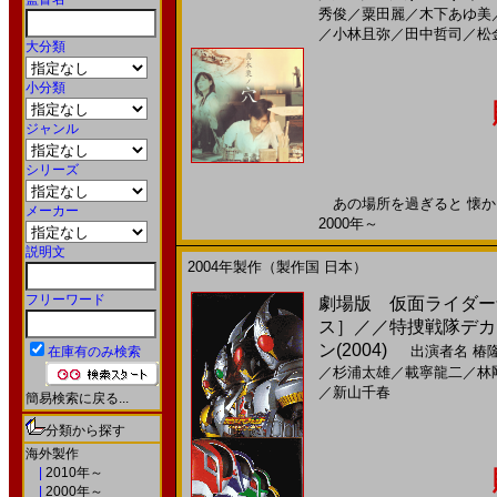
秀俊
／
粟田麗
／
木下あゆ美
／
小林且弥
／
田中哲司
／
松
大分類
小分類
ジャンル
シリーズ
あの場所を過ぎると 懐かし
メーカー
2000年～
説明文
2004年製作（製作国 日本）
フリーワード
劇場版 仮面ライダー剣
ス］／／特捜戦隊デカレ
ン(2004)
出演者名
椿
在庫有のみ検索
／
杉浦太雄
／
載寧龍二
／
林
／
新山千春
簡易検索に戻る...
分類から探す
海外製作
|
2010年～
|
2000年～