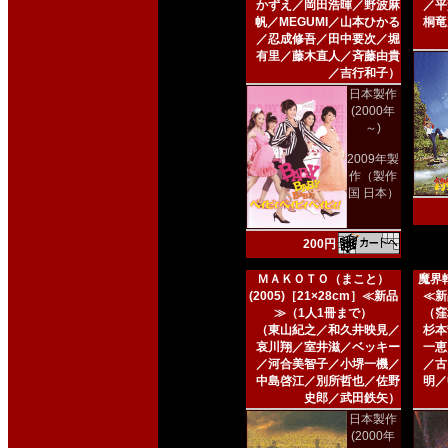
かずえ／岡田浩暉／野波麻
／平
帆／MEGUMI／山本ひかる
桐竜
／忍成修吾／田中要次／堀
有里／藤木直人／斉藤由貴
／吉行和子）
日本製作
(2000年
～)
2009年製
作（製作
国 日本）
200円
ＭＡＫＯＴＯ（まこと）
魔界転
(2005)［21×28cm］≪新品
≪新
≫（1人1冊まで）
（窪
（東山紀之／和久井映見／
杉本
哀川翔／室井滋／ベッキー
一恵
／河合美智子／小堺一機／
／古
中島啓江／別所哲也／佐野
明／
史郎／武田鉄矢）
日本製作
(2000年