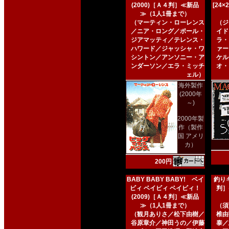
(2000)［Ａ４判］≪新品
[24
≫（1人1冊まで）
（マーティン・ローレンス
（ジ
／ニア・ロング／ポール・
イド
ジアマッティ／テレンス・
ラ・
ハワード／ジャッシャ・ワ
ァー
シントン／アンソニー・ア
ケル
ンダーソン／エラ・ミッチ
オ・
ェル）
海外製作
(2000年
～)
2000年製
作（製作
国 アメリ
カ）
200円
BABY BABY BABY! ベイ
釣りキ
ビィ ベイビィ ベイビィ！
判］
(2009)［Ａ４判］≪新品
≫（1人1冊まで）
（須
（観月ありさ／松下由樹／
椎由
谷原章介／神田うの／伊藤
泰／