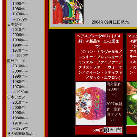
|
1990年～
|
1980年～
|
1970年～
|
～1969年
2004年09月11日発売 日
日本製作
|
2010年～
|
2000年～
ヘアスプレー(2007)［Ａ４
マスク
|
1990年～
判］≪新品≫（1人1冊ま
≪新
|
1980年～
で）
（ジ
|
1970年～
（ジョン・トラヴォルタ／
アラ
|
～1969年
ニッキー・ブロンスキー／
ラー
海外アニメ
ミシェル・ファイファー／
スキ
|
2010年～
クリストファー・ウォーケ
／カ
|
2000年～
ン／クイーン・ラティファ
ン・
|
1990年～
／ザック・エフロン）
|
1980年～
海外製作
|
1970年～
(2000年
|
～1969年
～)
日本アニメ
|
2010年～
2007年製
|
2000年～
作（製作
|
1990年～
国 アメリ
|
1980年～
カ）
|
1970年～
|
～1969年
500円
その他関連商品