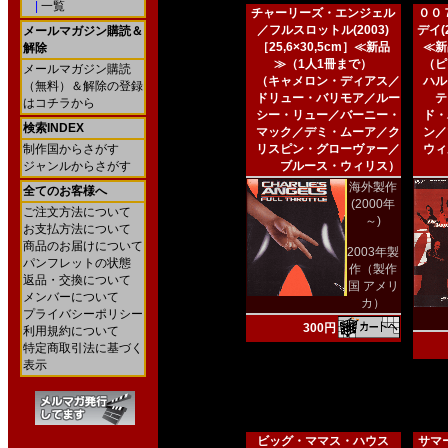
|
一覧
チャーリーズ・エンジェル
００
／フルスロットル(2003)
デイ(2
メールマガジン購読＆
［25,6×30,5cm］≪新品
≪新
解除
≫（1人1冊まで）
（ピ
メールマガジン購読
（キャメロン・ディアス／
ハル
（無料）＆解除の登録
ドリュー・バリモア／ルー
テ
はコチラから
シー・リュー／バーニー・
ド・
検索INDEX
マック／デミ・ムーア／ク
ン／
制作国からさがす
リスピン・グローヴァー／
ウィ
ジャンルからさがす
ブルース・ウィリス）
海外製作
全てのお客様へ
(2000年
ご注文方法について
～)
お支払方法について
商品のお届けについて
2003年製
パンフレットの状態
作（製作
返品・交換について
国 アメリ
メンバーについて
カ）
プライバシーポリシー
300円
利用規約について
特定商取引法に基づく
表示
ビッグ・ママス・ハウス
サマー