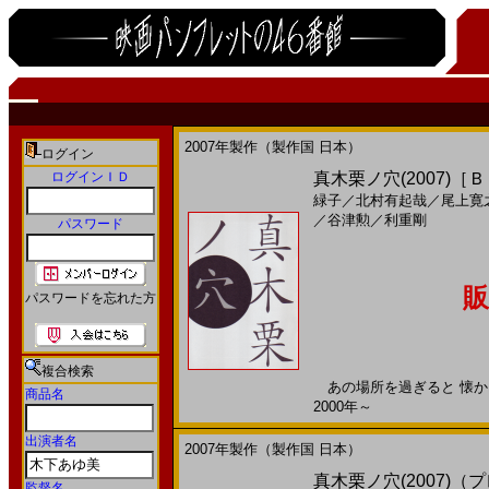
2007年製作（製作国 日本）
ログイン
ログインＩＤ
真木栗ノ穴(2007)［
緑子
／
北村有起哉
／
尾上寛
／
谷津勲
／
利重剛
パスワード
販
パスワードを忘れた方
複合検索
あの場所を過ぎると 懐かし
商品名
2000年～
出演者名
2007年製作（製作国 日本）
真木栗ノ穴(2007)（
監督名