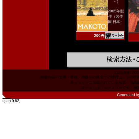
～)
2005年製
作（製作
国 日本）
200円
Copyright 200
掲載内容の文章・価格・画像その他全ての情報は、その使
本ショップに掲載されている社名、商品
当サイトはリンクフリーです。相
Generated b
span:0.82;