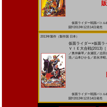
販
仮面ライダー戦国バトル絵
闘!!2013年12月14日発売 
2013年製作（製作国 日本）
仮面ライダー×仮面ラ
ＶＩＥ大合戦(2013)
／
奥仲麻琴
／
永瀬匡
／
志田
浩
／
山本ひかる
／
岩永洋昭
仮面ライダー戦国バトル絵
闘!!2013年12月14日発売 