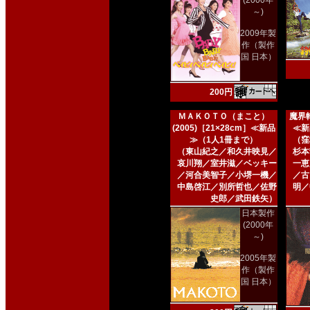
(2000年
～)
2009年製
作（製作
国 日本）
200円
ＭＡＫＯＴＯ（まこと）
魔界転
(2005)［21×28cm］≪新品
≪新
≫（1人1冊まで）
（窪
（東山紀之／和久井映見／
杉本
哀川翔／室井滋／ベッキー
一恵
／河合美智子／小堺一機／
／古
中島啓江／別所哲也／佐野
明／
史郎／武田鉄矢）
日本製作
(2000年
～)
2005年製
作（製作
国 日本）