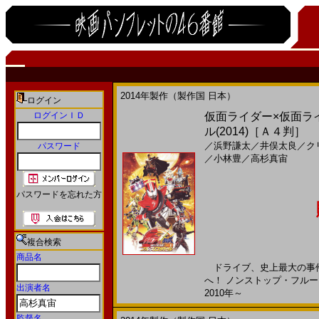
2014年製作（製作国 日本）
ログイン
ログインＩＤ
仮面ライダー×仮面ラ
ル(2014)［Ａ４判］
／
浜野謙太
／
井俣太良
／
ク
パスワード
／
小林豊
／
高杉真宙
パスワードを忘れた方
複合検索
商品名
ドライブ、史上最大の事件
へ！ ノンストップ・フルーツ
出演者名
2010年～
監督名