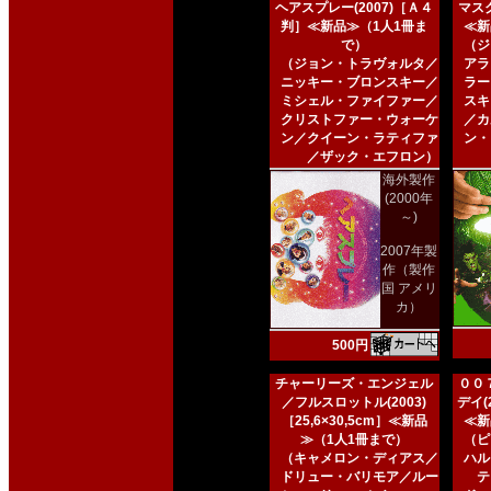
ヘアスプレー(2007)［Ａ４
マスク
判］≪新品≫（1人1冊ま
≪新
で）
（ジ
（ジョン・トラヴォルタ／
アラ
ニッキー・ブロンスキー／
ラー
ミシェル・ファイファー／
スキ
クリストファー・ウォーケ
／カ
ン／クイーン・ラティファ
ン・
／ザック・エフロン）
海外製作
(2000年
～)
2007年製
作（製作
国 アメリ
カ）
500円
チャーリーズ・エンジェル
００
／フルスロットル(2003)
デイ(2
［25,6×30,5cm］≪新品
≪新
≫（1人1冊まで）
（ピ
（キャメロン・ディアス／
ハル
ドリュー・バリモア／ルー
テ