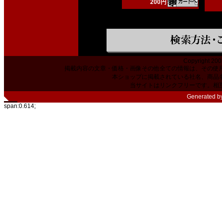
200円
Copyright 200
掲載内容の文章・価格・画像その他全ての情報は、その使
本ショップに掲載されている社名、商品
当サイトはリンクフリーです。相
Generated b
span:0.614;