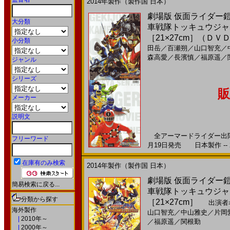
2014年製作（製作国 日本）
劇場版 仮面ライダー
大分類
車戦隊トッキュウジャー 
［21×27cm］（ＤＶ
小分類
田岳
／
百瀬朔
／
山口智充
／
森高愛
／
長濱慎
／
福原遥
／
ジャンル
シリーズ
販
メーカー
説明文
全アーマードライダー出陣！ 
フリーワード
月19日発売 日本製作 -- 
在庫有のみ検索
2014年製作（製作国 日本）
劇場版 仮面ライダー
簡易検索に戻る...
車戦隊トッキュウジャー 
分類から探す
［21×27cm］
出演者
海外製作
山口智充
／
中山雅史
／
片岡
|
2010年～
／
福原遥
／
関根勤
|
2000年～