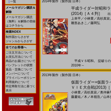
2014年製作（製作国 日本）
|
一覧
メールマガジン購読＆
平成ライダー対昭和ライ
解除
(2014)［Ａ４判］
出
メールマガジン購読
上幸平
／
小林豊
／
高杉真宙
（無料）＆解除の登録
雛形あきこ
／
藤岡弘
はコチラから
検索INDEX
制作国からさがす
ジャンルからさがす
全てのお客様へ
ご注文方法について
お支払方法について
平成ＶＳ昭和。 掟破りのラ
商品のお届けについて
パンフレットの状態
2010年～
返品・交換について
メンバーについて
2013年製作（製作国 日本）
プライバシーポリシー
仮面ライダー×仮面ラ
利用規約について
特定商取引法に基づく
ＶＩＥ大合戦(2013
表示
小林豊
／
高杉真宙
／
奥仲麻
藤慶祐
／
木ノ本嶺浩
／
山本