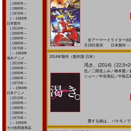
|
1990年～
|
1980年～
|
1970年～
|
～1969年
日本製作
|
2010年～
|
2000年～
|
1990年～
全アーマードライダー出陣！ 
|
1980年～
月19日発売 日本製作 -- 
|
1970年～
|
～1969年
2014年製作（製作国 日本）
海外アニメ
|
2010年～
渇き。(2014)［22,5×
|
2000年～
也
／
二階堂ふみ
／
橋本愛
／
|
1990年～
ジョー
／
中谷美紀
／
中島広
|
1980年～
|
1970年～
|
～1969年
日本アニメ
|
2010年～
|
2000年～
|
1990年～
|
1980年～
|
1970年～
愛する娘は、 バケモノでした
|
～1969年
その他関連商品