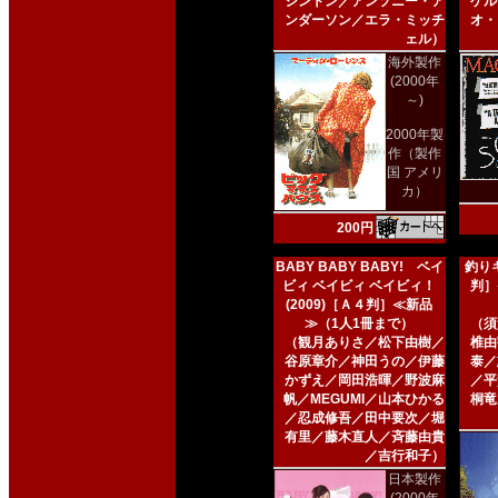
シントン／アンソニー・ア
ケル
ンダーソン／エラ・ミッチ
オ・
ェル）
海外製作
(2000年
～)
2000年製
作（製作
国 アメリ
カ）
200円
BABY BABY BABY! ベイ
釣りキ
ビィ ベイビィ ベイビィ！
判］
(2009)［Ａ４判］≪新品
≫（1人1冊まで）
（須
（観月ありさ／松下由樹／
椎由
谷原章介／神田うの／伊藤
泰／
かずえ／岡田浩暉／野波麻
／平
帆／MEGUMI／山本ひかる
桐竜
／忍成修吾／田中要次／堀
有里／藤木直人／斉藤由貴
／吉行和子）
日本製作