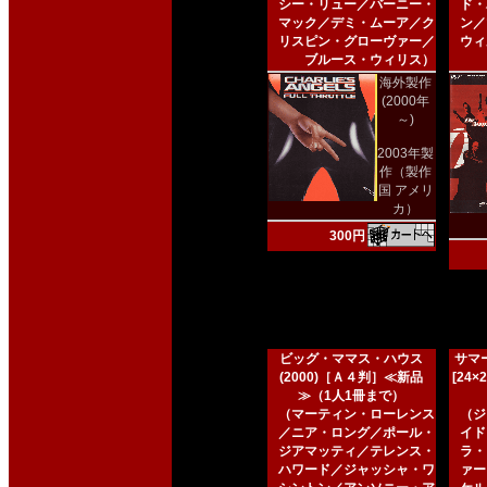
シー・リュー／バーニー・
ド・
マック／デミ・ムーア／ク
ン／
リスピン・グローヴァー／
ウィ
ブルース・ウィリス）
海外製作
(2000年
～)
2003年製
作（製作
国 アメリ
カ）
300円
ビッグ・ママス・ハウス
サマー
(2000)［Ａ４判］≪新品
[24
≫（1人1冊まで）
（マーティン・ローレンス
（ジ
／ニア・ロング／ポール・
イド
ジアマッティ／テレンス・
ラ・
ハワード／ジャッシャ・ワ
ァー