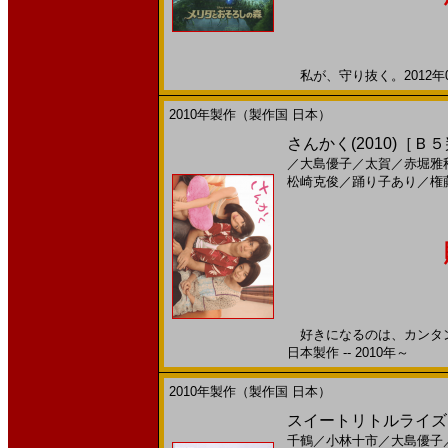
私が、守り抜く。2012年0
2010年製作（製作国 日本）
さんかく(2010)［Ｂ
／
大島優子
／
太賀
／
赤堀雅
松崎克俊
／
踊り子あり
／
権
好きになるのは、カンタン
日本製作 -- 2010年～
2010年製作（製作国 日本）
スイートリトルライズ(
千鶴
／
小林十市
／
大島優子