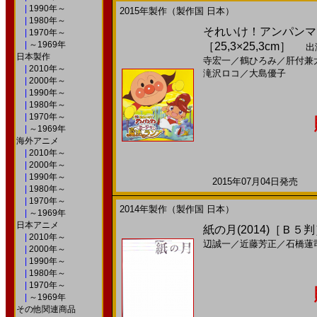
|
1990年～
2015年製作（製作国 日本）
|
1980年～
それいけ！アンパンマン
|
1970年～
|
～1969年
［25,3×25,3cm］
出
日本製作
寺宏一
／
鶴ひろみ
／
肝付兼
|
2010年～
滝沢ロコ
／
大島優子
|
2000年～
|
1990年～
|
1980年～
|
1970年～
|
～1969年
海外アニメ
|
2010年～
|
2000年～
|
1990年～
2015年07月04日発売 日
|
1980年～
|
1970年～
2014年製作（製作国 日本）
|
～1969年
日本アニメ
紙の月(2014)［Ｂ５
|
2010年～
辺誠一
／
近藤芳正
／
石橋蓮
|
2000年～
|
1990年～
|
1980年～
|
1970年～
|
～1969年
その他関連商品