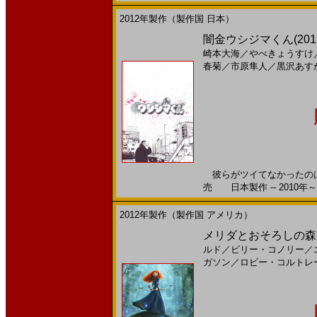
2012年製作（製作国 日本）
闇金ウシジマくん(201
崎本大海
／
やべきょうすけ
春菊
／
市原隼人
／
黒沢あす
彼らがツイてなかったのは、
売 日本製作 -- 2010年～
2012年製作（製作国 アメリカ）
メリダとおそろしの森(20
ルド
／
ビリー・コノリー
／
ガソン
／
ロビー・コルトレ