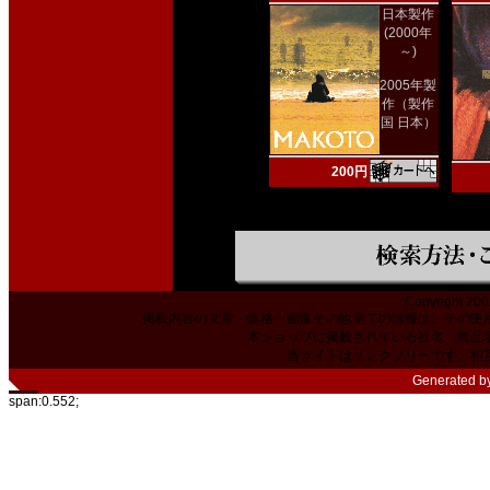
日本製作
(2000年
～)
2005年製
作（製作
国 日本）
200円
Copyright 200
掲載内容の文章・価格・画像その他全ての情報は、その使
本ショップに掲載されている社名、商品
当サイトはリンクフリーです。相
Generated b
span:0.552;