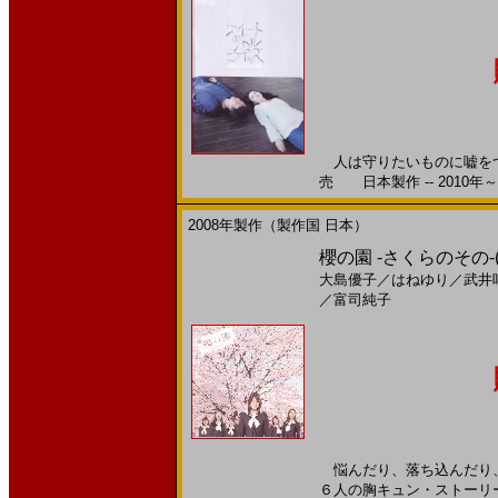
人は守りたいものに嘘をつく
売 日本製作 -- 2010年～
2008年製作（製作国 日本）
櫻の園 -さくらのその-(2
大島優子
／
はねゆり
／
武井
／
富司純子
悩んだり、落ち込んだり、
６人の胸キュン・ストーリー