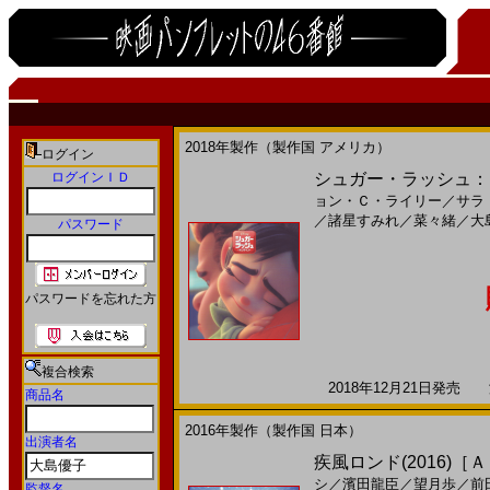
2018年製作（製作国 アメリカ）
ログイン
ログインＩＤ
シュガー・ラッシュ：オン
ョン・Ｃ・ライリー
／
サラ
／
諸星すみれ
／
菜々緒
／
大
パスワード
パスワードを忘れた方
複合検索
2018年12月21日発売 海
商品名
2016年製作（製作国 日本）
出演者名
疾風ロンド(2016)［
シ
／
濱田龍臣
／
望月歩
／
前
監督名