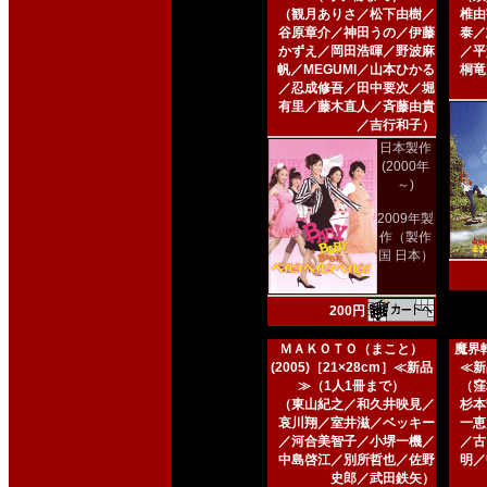
（観月ありさ／松下由樹／
椎由
谷原章介／神田うの／伊藤
泰／
かずえ／岡田浩暉／野波麻
／平
帆／MEGUMI／山本ひかる
桐竜
／忍成修吾／田中要次／堀
有里／藤木直人／斉藤由貴
／吉行和子）
日本製作
(2000年
～)
2009年製
作（製作
国 日本）
200円
ＭＡＫＯＴＯ（まこと）
魔界転
(2005)［21×28cm］≪新品
≪新
≫（1人1冊まで）
（窪
（東山紀之／和久井映見／
杉本
哀川翔／室井滋／ベッキー
一恵
／河合美智子／小堺一機／
／古
中島啓江／別所哲也／佐野
明／
史郎／武田鉄矢）