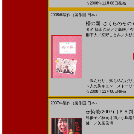
☆2008年11月08日発売 日
2008年製作（製作国 日本）
櫻の園 -さくらのその-
者名
福田沙紀
／
寺島咲
／
杏
柳下大
／
京野ことみ
／
大杉
悩んだり、落ち込んだり、
６人の胸キュン・ストーリー
☆2008年11月08日発売 日
2007年製作（製作国 日本）
伝染歌(2007)［Ｂ５
島優子
／
秋元才加
／
小嶋陽
健一
／
矢柴俊博