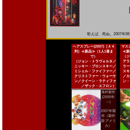
歌えば、死ぬ。2007年08月
ヘアスプレー(2007)［Ａ４
マスク
判］≪新品≫（1人1冊ま
≪新
で）
（ジ
（ジョン・トラヴォルタ／
アラ
ニッキー・ブロンスキー／
ラー
ミシェル・ファイファー／
スキ
クリストファー・ウォーケ
／カ
ン／クイーン・ラティファ
ン・
／ザック・エフロン）
海外製作
(2000年
～)
2007年製
作（製作
国 アメリ
カ）