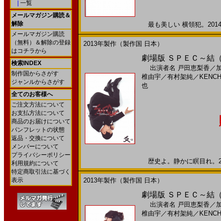
|
一覧
メールマガジン購読＆
解除
最も美しい 横領犯。2014年
メールマガジン購読
（無料）＆解除の登録
2013年製作（製作国 日本）
はコチラから
劇場版 ＳＰＥＣ～結（
検索INDEX
出演者名
戸田恵梨香
／
制作国からさがす
椎由宇
／
有村架純
／
KENCH
ジャンルからさがす
也
全てのお客様へ
ご注文方法について
お支払方法について
商品のお届けについて
パンフレットの状態
返品・交換について
メンバーについて
プライバシーポリシー
歴史よ。静かに瞑目れ。201
利用規約について
特定商取引法に基づく
表示
2013年製作（製作国 日本）
劇場版 ＳＰＥＣ～結（
出演者名
戸田恵梨香
／
椎由宇
／
有村架純
／
KENCH