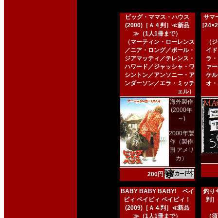
ビッグ・ママス・ハウス
サマー
(2000)［Ａ４判］≪新品
[24
≫（1人1冊まで）
（マーティン・ローレンス
（ジ
／ニア・ロング／ポール・
イド
ジアマッティ／テレンス・
ラ・
ハワード／ジャッシャ・ワ
ァー
シントン／アンソニー・ア
ケル
ンダーソン／エラ・ミッチ
オ・
ェル）
海外製作
(2000年
～)
2000年製
作（製作
国 アメリ
カ）
200円
BABY BABY BABY! ベイ
釣りキ
ビィ ベイビィ ベイビィ！
判］
(2009)［Ａ４判］≪新品
≫（1人1冊まで）
（須