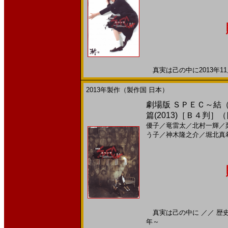
真実は己の中に2013年11月
2013年製作（製作国 日本）
劇場版 ＳＰＥＣ～結
篇(2013)［Ｂ４判］
優子
／
竜雷太
／
北村一輝
／
う子
／
神木隆之介
／
堀北真
真実は己の中に ／／ 歴史よ
年～