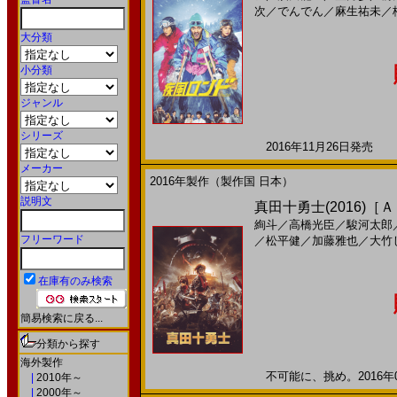
次
／
でんでん
／
麻生祐未
／
大分類
小分類
ジャンル
シリーズ
2016年11月26日発売 日
メーカー
2016年製作（製作国 日本）
説明文
真田十勇士(2016)［
絢斗
／
高橋光臣
／
駿河太郎
フリーワード
／
松平健
／
加藤雅也
／
大竹
在庫有のみ検索
簡易検索に戻る...
分類から探す
海外製作
不可能に、挑め。2016年09
|
2010年～
|
2000年～