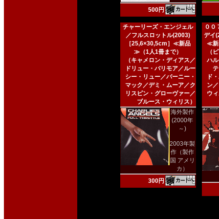
500円
チャーリーズ・エンジェル
００
／フルスロットル(2003)
デイ(2
［25,6×30,5cm］≪新品
≪新
≫（1人1冊まで）
（ピ
（キャメロン・ディアス／
ハル
ドリュー・バリモア／ルー
テ
シー・リュー／バーニー・
ド・
マック／デミ・ムーア／ク
ン／
リスピン・グローヴァー／
ウィ
ブルース・ウィリス）
海外製作
(2000年
～)
2003年製
作（製作
国 アメリ
カ）
300円