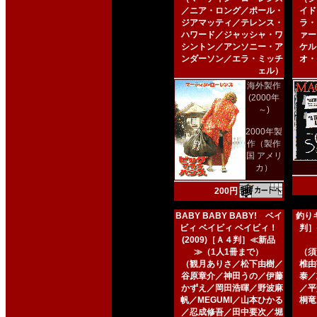
／ニア・ロング／ポール・
イド
ジアマッティ／テレンス・
ラ・
ハワード／ジャッシャ・ワ
ァー
シントン／アンソニー・ア
ケル
ンダーソン／エラ・ミッチ
オ・
ェル）
海外製作
(2000年
～)
2000年製
作（製作
国 アメリ
カ）
200円
BABY BABY BABY! ベイ
釣りキ
ビィ ベイビィ ベイビィ！
判］
(2009)［Ａ４判］≪新品
≫（1人1冊まで）
（須
（観月ありさ／松下由樹／
椎由
谷原章介／神田うの／伊藤
泰／
かずえ／岡田浩暉／野波麻
／平
帆／MEGUMI／山本ひかる
桐竜
／忍成修吾／田中要次／堀