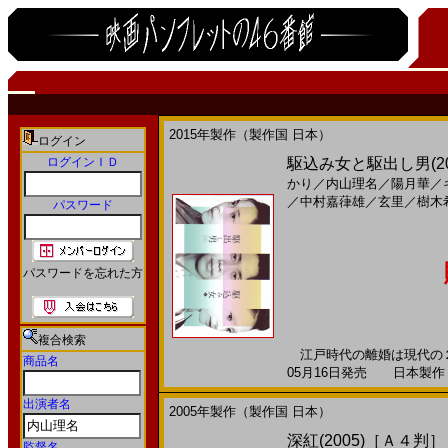
2015年製作（製作国 日本）
ログイン
ログインＩＤ
駆込み女と駆出し男(2
かり
／
内山理名
／
陽月華
／
／
中村嘉葎雄
／
玄里
／
樹木
パスワード
パスワードを忘れた方
複合検索
江戸時代の離婚は現代の２倍
商品名
05月16日発売 日本製作 --
出演者名
2005年製作（製作国 日本）
深紅(2005)［Ａ４判］
監督名