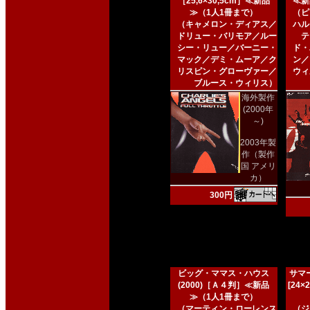
［25,6×30,5cm］≪新品
≪新
≫（1人1冊まで）
（ピ
（キャメロン・ディアス／
ハル
ドリュー・バリモア／ルー
テ
シー・リュー／バーニー・
ド・
マック／デミ・ムーア／ク
ン／
リスピン・グローヴァー／
ウィ
ブルース・ウィリス）
海外製作
(2000年
～)
2003年製
作（製作
国 アメリ
カ）
300円
ビッグ・ママス・ハウス
サマー
(2000)［Ａ４判］≪新品
[24
≫（1人1冊まで）
（マーティン・ローレンス
（ジ