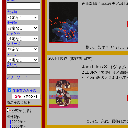
内田朝陽
／
塚本高史
／
堀北
大分類
小分類
ジャンル
シリーズ
憎い。 殺す？ どうしようかな
メーカー
2004年製作（製作国 日本）
説明文
Jam Films S （ジャ
ZEEBRA
／
岩堀せり
／
遠藤
フリーワード
生
／
内山理名
／
スネオヘア
在庫有のみ検索
簡易検索に戻る...
分類から探す
海外製作
ついに、完結。最後はスゴい！
|
2010年～
|
2000年～