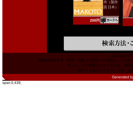
作（製作
国 日本）
200円
Copyright 200
掲載内容の文章・価格・画像その他全ての情報は、その使
本ショップに掲載されている社名、商品
当サイトはリンクフリーです。相
Generated b
span:0.439;