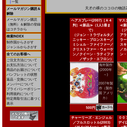
|
一覧
天才の裸のココロの物語200
メールマガジン購読＆
解除
メールマガジン購読
ヘアスプレー(2007)［Ａ４
マスク
（無料）＆解除の登録
判］≪新品≫（1人1冊ま
≪新
はコチラから
で）
（ジ
（ジョン・トラヴォルタ／
アラ
検索INDEX
ニッキー・ブロンスキー／
ラー
制作国からさがす
ミシェル・ファイファー／
スキ
ジャンルからさがす
クリストファー・ウォーケ
／カ
全てのお客様へ
ン／クイーン・ラティファ
ン・
／ザック・エフロン）
ご注文方法について
お支払方法について
海外製作
商品のお届けについて
(2000年
パンフレットの状態
～)
返品・交換について
2007年製
メンバーについて
作（製作
プライバシーポリシー
国 アメリ
利用規約について
カ）
特定商取引法に基づく
表示
500円
チャーリーズ・エンジェル
００
／フルスロットル(2003)
デイ(2