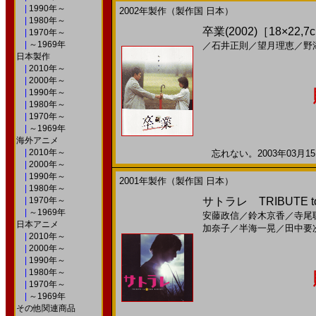
|
1990年～
2002年製作（製作国 日本）
|
1980年～
卒業(2002)［18×22
|
1970年～
|
～1969年
／
石井正則
／
望月理恵
／
野
日本製作
|
2010年～
|
2000年～
|
1990年～
|
1980年～
|
1970年～
|
～1969年
海外アニメ
|
2010年～
忘れない。2003年03月15
|
2000年～
|
1990年～
2001年製作（製作国 日本）
|
1980年～
|
1970年～
サトラレ TRIBUTE to 
|
～1969年
安藤政信
／
鈴木京香
／
寺尾
日本アニメ
加奈子
／
半海一晃
／
田中要
|
2010年～
|
2000年～
|
1990年～
|
1980年～
|
1970年～
|
～1969年
その他関連商品