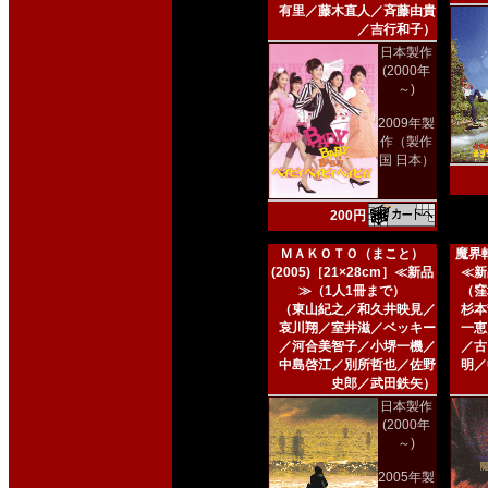
有里／藤木直人／斉藤由貴
／吉行和子）
日本製作
(2000年
～)
2009年製
作（製作
国 日本）
200円
ＭＡＫＯＴＯ（まこと）
魔界転
(2005)［21×28cm］≪新品
≪新
≫（1人1冊まで）
（窪
（東山紀之／和久井映見／
杉本
哀川翔／室井滋／ベッキー
一恵
／河合美智子／小堺一機／
／古
中島啓江／別所哲也／佐野
明／
史郎／武田鉄矢）
日本製作
(2000年
～)
2005年製