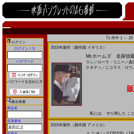
71 件中 1 ～ 
ログイン
2015年製作（製作国 イギリス）
ログインＩＤ
Mr.ホームズ 名探偵最
パスワード
ラン
／
ローラ・リニー
／
真
ケネディ
／
ニコラス・ロウ
パスワードを忘れた方
販
複合検索
商品名
私には、 やり残した ことが
出演者名
2015年製作（製作国 アメリカ）
ミニオンズ(2015)［18
監督名