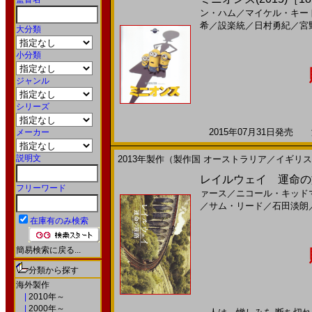
ン・ハム
／
マイケル・キー
希
／
設楽統
／
日村勇紀
／
宮
大分類
小分類
ジャンル
シリーズ
2015年07月31日発売 海
メーカー
説明文
2013年製作（製作国 オーストラリア／イギリ
レイルウェイ 運命の旅
フリーワード
ァース
／
ニコール・キッド
／
サム・リード
／
石田淡朗
在庫有のみ検索
簡易検索に戻る...
分類から探す
海外製作
|
2010年～
|
2000年～