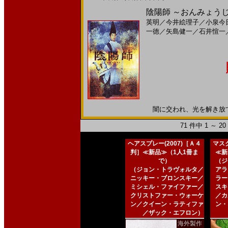
陰陽師 ～おんみょうじ～(2
英明
／
今井絵理子
／
小泉今
一徳
／
矢島健一
／
石井愃一
闇に交われ、光を解き放て。2
71 件中 1 ～ 
ヘアスプレー(2007)［Ａ４
マスク
判］≪新品≫（1人1冊ま
≪新
で）
（ジ
（ジョン・トラヴォルタ／
アラ
ニッキー・ブロンスキー／
ラー
ミシェル・ファイファー／
スキ
クリストファー・ウォーケ
／カ
ン／クイーン・ラティファ
ン・
／ザック・エフロン）
海外製作