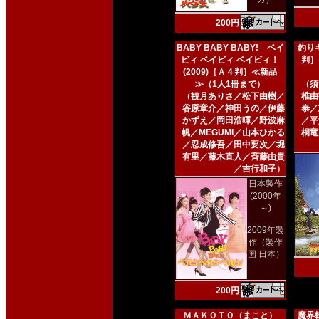
200円
BABY BABY BABY! ベイ
釣りキ
ビィ ベイビィ ベイビィ！
判］
(2009)［Ａ４判］≪新品
≫（1人1冊まで）
（須
（観月ありさ／松下由樹／
椎由
谷原章介／神田うの／伊藤
泰／
かずえ／岡田浩暉／野波麻
／平
帆／MEGUMI／山本ひかる
桐竜
／忍成修吾／田中要次／堀
有里／藤木直人／斉藤由貴
／吉行和子）
日本製作
(2000年
～)
2009年製
作（製作
国 日本）
200円
ＭＡＫＯＴＯ（まこと）
魔界転