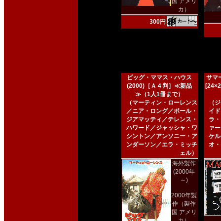
国 アメリ
カ）
300円
ビッグ・ママス・ハウス
サマー
(2000)［Ａ４判］≪新品
[24
≫（1人1冊まで）
（マーティン・ローレンス
（ジ
／ニア・ロング／ポール・
イド
ジアマッティ／テレンス・
ラ・
ハワード／ジャッシャ・ワ
ァー
シントン／アンソニー・ア
ケル
ンダーソン／エラ・ミッチ
オ・
ェル）
海外製作
(2000年
～)
2000年製
作（製作
国 アメリ
カ）