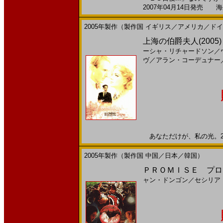
2007年04月14日発売 海外
2005年製作（製作国 イギリス／アメリカ／ド
上海の伯爵夫人(2005)［
ーシャ・リチャードソン
／
ヴ
／
アラン・コーデュナー
あなただけが、私の光。200
2005年製作（製作国 中国／日本／韓国）
ＰＲＯＭＩＳＥ プロミス(
ャン・ドンゴン
／
セシリア