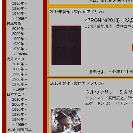
人は、憎しみを 断ち切れる。
|
1990年～
|
1980年～
2013年製作（製作国 アメリカ）
|
1970年～
|
～1969年
47RONIN(2013)［22,
日本製作
忠信
／
菊地凛子
／
柴咲コウ
|
2010年～
|
2000年～
|
1990年～
|
1980年～
|
1970年～
|
～1969年
海外アニメ
|
2010年～
|
2000年～
参戦せよ。2013年12月06
|
1990年～
|
1980年～
2013年製作（製作国 アメリカ）
|
1970年～
|
～1969年
ウルヴァリン：ＳＡＭＵＲＡ
日本アニメ
ャックマン
／
真田広之
／
TA
|
2010年～
ムケ・ヤンセン
／
イアン・
|
2000年～
|
1990年～
|
1980年～
|
1970年～
|
～1969年
その他関連商品