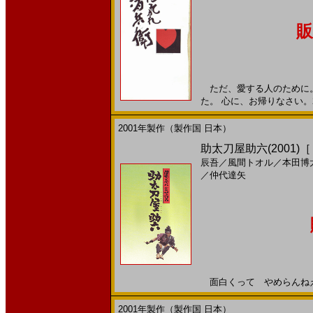
販
ただ、愛する人のために。
た。 心に、お帰りなさい。20
2001年製作（製作国 日本）
助太刀屋助六(2001)
辰吾
／
風間トオル
／
本田博
／
仲代達矢
面白くって やめらんねえ！2
2001年製作（製作国 日本）