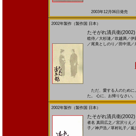
2003年12月06日発売 海
2002年製作（製作国 日本）
たそがれ清兵衛(2002)［
稔侍
／
大杉漣
／
吹越満
／
伊
／
尾美としのり
／
田中泯
／
ただ、愛する人のために。
た。 心に、お帰りなさい。20
2002年製作（製作国 日本）
たそがれ清兵衛(2002)
者名
真田広之
／
宮沢りえ
／
子
／
神戸浩
／
草村礼子
／
嵐