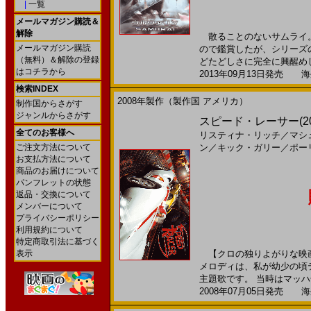
|
一覧
メールマガジン購読＆
解除
散ることのないサムライ。
メールマガジン購読
ので鑑賞したが、シリーズ
（無料）＆解除の登録
どたどしさに完全に興醒めし
はコチラから
2013年09月13日発売 海外
検索INDEX
2008年製作（製作国 アメリカ）
制作国からさがす
ジャンルからさがす
スピード・レーサー(200
全てのお客様へ
リスティナ・リッチ
／
マシ
ご注文方法について
ン
／
キック・ガリー
／
ポー
お支払方法について
商品のお届けについて
パンフレットの状態
返品・交換について
メンバーについて
プライバシーポリシー
利用規約について
特定商取引法に基づく
表示
【クロの独りよがりな映画
メロディは、私が幼少の頃
主題歌です。 当時はマッハ号
2008年07月05日発売 海外