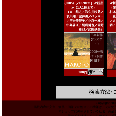
(2005)［21×28cm］≪新品
≪新
≫（1人1冊まで）
（窪
（東山紀之／和久井映見／
杉本
哀川翔／室井滋／ベッキー
一恵
／河合美智子／小堺一機／
／古
中島啓江／別所哲也／佐野
明／
史郎／武田鉄矢）
日本製作
(2000年
～)
2005年製
作（製作
国 日本）
200円
Copyright 200
掲載内容の文章・価格・画像その他全ての情報は、その使
本ショップに掲載されている社名、商品
当サイトはリンクフリーです。相