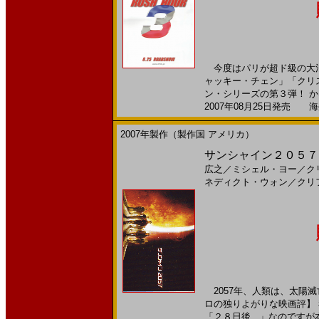
今度はパリが超ド級の大混
ャッキー・チェン」「クリ
ン・シリーズの第３弾！ かな
2007年08月25日発売 海外
2007年製作（製作国 アメリカ）
サンシャイン２０５７(
広之
／
ミシェル・ヨー
／
ク
ネディクト・ウォン
／
クリ
2057年、人類は、太陽滅
ロの独りよがりな映画評】
「２８日後...」なのですが本