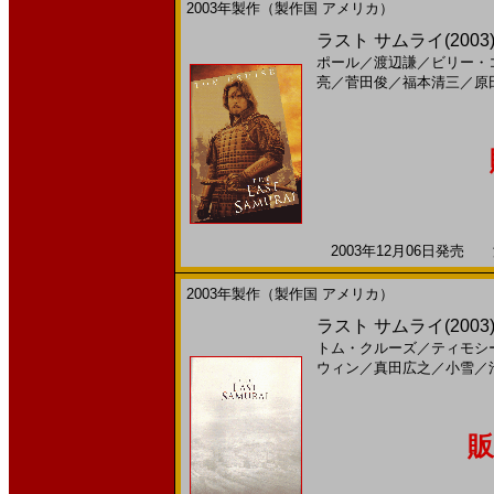
2003年製作（製作国 アメリカ）
ラスト サムライ(200
ポール
／
渡辺謙
／
ビリー・
亮
／
菅田俊
／
福本清三
／
原
2003年12月06日発売 海
2003年製作（製作国 アメリカ）
ラスト サムライ(2003
トム・クルーズ
／
ティモシ
ウィン
／
真田広之
／
小雪
／
販