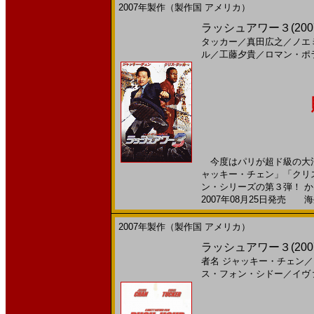
2007年製作（製作国 アメリカ）
ラッシュアワー３(200
タッカー
／
真田広之
／
ノエ
ル
／
工藤夕貴
／
ロマン・ポ
今度はパリが超ド級の大混
ャッキー・チェン」「クリ
ン・シリーズの第３弾！ かな
2007年08月25日発売 海外
2007年製作（製作国 アメリカ）
ラッシュアワー３(20
者名
ジャッキー・チェン
／
ス・フォン・シドー
／
イヴ