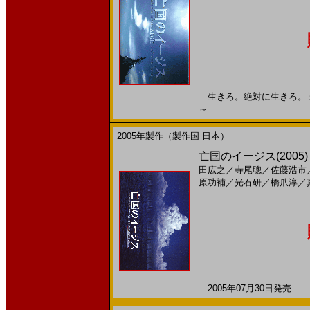
生きろ。絶対に生きろ。 未来
～
2005年製作（製作国 日本）
亡国のイージス(200
田広之
／
寺尾聰
／
佐藤浩市
原功補
／
光石研
／
橋爪淳
／
2005年07月30日発売 日