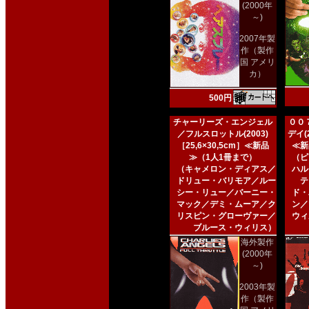
(2000年
～)
2007年製
作（製作
国 アメリ
カ）
500円
チャーリーズ・エンジェル
００
／フルスロットル(2003)
デイ(2
［25,6×30,5cm］≪新品
≪新
≫（1人1冊まで）
（ピ
（キャメロン・ディアス／
ハル
ドリュー・バリモア／ルー
テ
シー・リュー／バーニー・
ド・
マック／デミ・ムーア／ク
ン／
リスピン・グローヴァー／
ウィ
ブルース・ウィリス）
海外製作
(2000年
～)
2003年製
作（製作