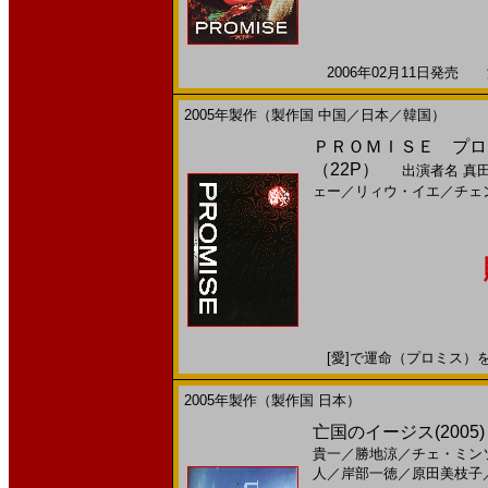
2006年02月11日発売 海
2005年製作（製作国 中国／日本／韓国）
ＰＲＯＭＩＳＥ プロミス
（22P）
出演者名
真
ェー
／
リィウ・イエ
／
チェ
[愛]で運命（プロミス）を超え
2005年製作（製作国 日本）
亡国のイージス(2005
貴一
／
勝地涼
／
チェ・ミン
人
／
岸部一徳
／
原田美枝子