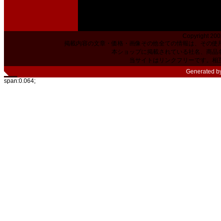
Copyright 200
掲載内容の文章・価格・画像その他全ての情報は、その使
本ショップに掲載されている社名、商品
当サイトはリンクフリーです。相
Generated b
span:0.064;