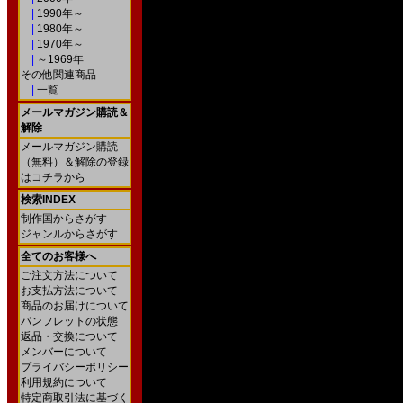
|
1990年～
|
1980年～
|
1970年～
|
～1969年
その他関連商品
|
一覧
メールマガジン購読＆
解除
メールマガジン購読
（無料）＆解除の登録
はコチラから
検索INDEX
制作国からさがす
ジャンルからさがす
全てのお客様へ
ご注文方法について
お支払方法について
商品のお届けについて
パンフレットの状態
返品・交換について
メンバーについて
プライバシーポリシー
利用規約について
特定商取引法に基づく