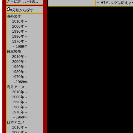
さらに詳しい検索...
＊ HTMLタグは使え
＊ 内容をよくご確認の上、「確認画面」を押してく
分類から探す
○次の画面で送信ボタンを押すと送信されます。
海外製作
|
2010年～
|
2000年～
|
1990年～
|
1980年～
|
1970年～
|
～1969年
日本製作
|
2010年～
|
2000年～
|
1990年～
|
1980年～
|
1970年～
|
～1969年
海外アニメ
|
2010年～
|
2000年～
|
1990年～
|
1980年～
|
1970年～
|
～1969年
日本アニメ
|
2010年～
|
2000年～