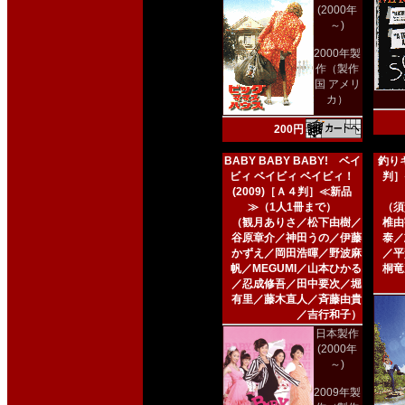
(2000年
～)
2000年製
作（製作
国 アメリ
カ）
200円
BABY BABY BABY! ベイ
釣りキ
ビィ ベイビィ ベイビィ！
判］
(2009)［Ａ４判］≪新品
≫（1人1冊まで）
（須
（観月ありさ／松下由樹／
椎由
谷原章介／神田うの／伊藤
泰／
かずえ／岡田浩暉／野波麻
／平
帆／MEGUMI／山本ひかる
桐竜
／忍成修吾／田中要次／堀
有里／藤木直人／斉藤由貴
／吉行和子）
日本製作
(2000年
～)
2009年製