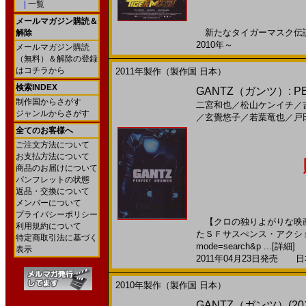
|
一覧
メールマガジン購読＆
新たなタイガーマスク伝説が
解除
2010年～
メールマガジン購読
（無料）＆解除の登録
はコチラから
2011年製作（製作国 日本）
検索INDEX
GANTZ（ガンツ）: PER
制作国からさがす
二宮和也
／
松山ケンイチ
／
ジャンルからさがす
／
玄覺悠子
／
若葉竜也
／
戸
全てのお客様へ
ご注文方法について
お支払方法について
商品のお届けについて
パンフレットの状態
返品・交換について
メンバーについて
プライバシーポリシー
【クロの独りよがりな映画
利用規約について
たＳＦサスぺンス・アクションで前
特定商取引法に基づく
mode=search&p ...
[詳細]
表示
2011年04月23日発売 日本
2010年製作（製作国 日本）
GANTZ（ガンツ）(201