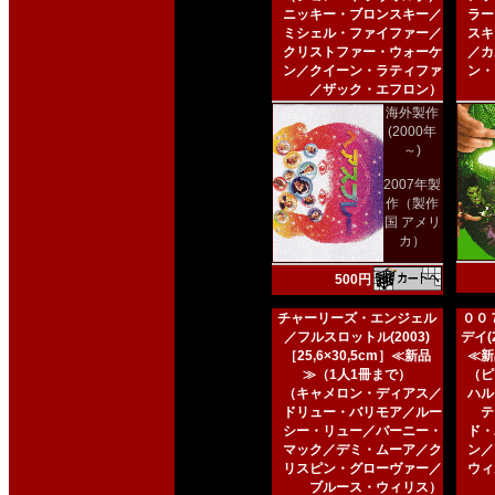
ニッキー・ブロンスキー／
ラー
ミシェル・ファイファー／
スキ
クリストファー・ウォーケ
／カ
ン／クイーン・ラティファ
ン・
／ザック・エフロン）
海外製作
(2000年
～)
2007年製
作（製作
国 アメリ
カ）
500円
チャーリーズ・エンジェル
００
／フルスロットル(2003)
デイ(2
［25,6×30,5cm］≪新品
≪新
≫（1人1冊まで）
（ピ
（キャメロン・ディアス／
ハル
ドリュー・バリモア／ルー
テ
シー・リュー／バーニー・
ド・
マック／デミ・ムーア／ク
ン／
リスピン・グローヴァー／
ウィ
ブルース・ウィリス）