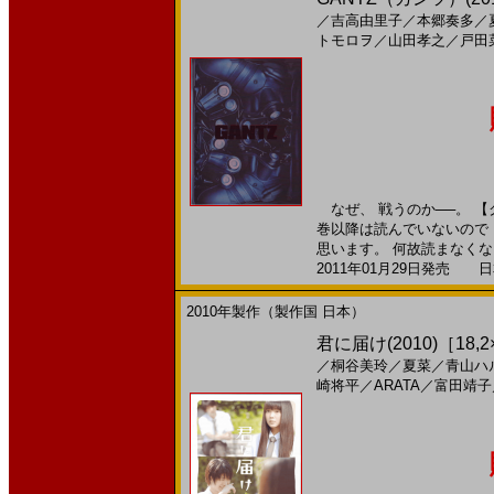
／
吉高由里子
／
本郷奏多
／
トモロヲ
／
山田孝之
／
戸田
なぜ、 戦うのか──。 【
巻以降は読んでいないので
思います。 何故読まなくなっ
2011年01月29日発売 日本
2010年製作（製作国 日本）
君に届け(2010)［18,2
／
桐谷美玲
／
夏菜
／
青山ハ
崎将平
／
ARATA
／
富田靖子