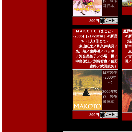
作（製作
国 日本）
200円
ＭＡＫＯＴＯ（まこと）
魔界転
(2005)［21×28cm］≪新品
≪新
≫（1人1冊まで）
（窪
（東山紀之／和久井映見／
杉本
哀川翔／室井滋／ベッキー
一恵
／河合美智子／小堺一機／
／古
中島啓江／別所哲也／佐野
明／
史郎／武田鉄矢）
日本製作
(2000年
～)
2005年製
作（製作
国 日本）
200円