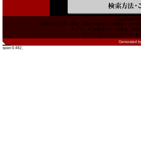
Copyright 200
掲載内容の文章・価格・画像その他全ての情報は、その使
本ショップに掲載されている社名、商品
当サイトはリンクフリーです。相
Generated b
span:0.482;