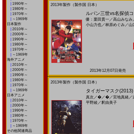
|
1990年～
2013年製作（製作国 日本）
|
1980年～
ルパン三世vs名探偵コナン
|
1970年～
|
～1969年
優：栗田貫一
／
高山みなみ
日本製作
小山力也
／
林原めぐみ
／
山
|
2010年～
|
2000年～
|
1990年～
|
1980年～
|
1970年～
|
～1969年
海外アニメ
|
2010年～
|
2000年～
2013年12月07日発売 日
|
1990年～
|
1980年～
2013年製作（製作国 日本）
|
1970年～
|
～1969年
タイガーマスク(2013
日本アニメ
真次
／
�
／
�
／
宮地真緒
／
|
2010年～
平野綾
／
釈由美子
|
2000年～
|
1990年～
|
1980年～
|
1970年～
|
～1969年
その他関連商品