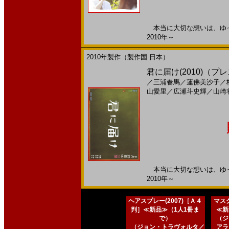
本当に大切な想いは、ゆっく
2010年～
2010年製作（製作国 日本）
君に届け(2010)（
／
三浦春馬
／
蓮佛美沙子
／
山愛里
／
広瀬斗史輝
／
山崎
本当に大切な想いは、ゆっく
2010年～
ヘアスプレー(2007)［Ａ４
マスク
判］≪新品≫（1人1冊ま
≪新
で）
（ジ
（ジョン・トラヴォルタ／
アラ