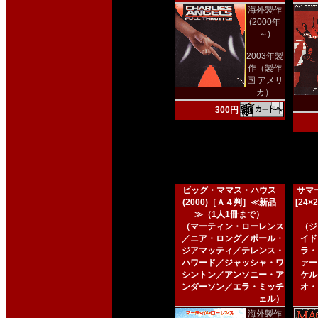
海外製作
(2000年
～)
2003年製
作（製作
国 アメリ
カ）
300円
ビッグ・ママス・ハウス
サマー
(2000)［Ａ４判］≪新品
[24
≫（1人1冊まで）
（マーティン・ローレンス
（ジ
／ニア・ロング／ポール・
イド
ジアマッティ／テレンス・
ラ・
ハワード／ジャッシャ・ワ
ァー
シントン／アンソニー・ア
ケル
ンダーソン／エラ・ミッチ
オ・
ェル）
海外製作