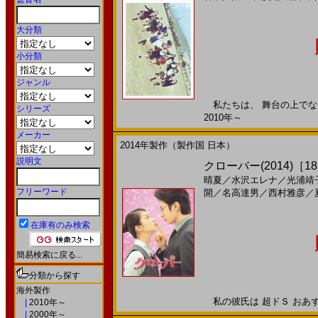
大分類
小分類
ジャンル
私たちは、 舞台の上でなら 
シリーズ
2010年～
メーカー
2014年製作（製作国 日本）
説明文
クローバー(2014)［18
晴夏
／
水沢エレナ
／
光浦靖
フリーワード
開
／
名高達男
／
西村雅彦
／
在庫有のみ検索
簡易検索に戻る...
分類から探す
海外製作
私の彼氏は 超ドＳ おあずけだ
|
2010年～
|
2000年～