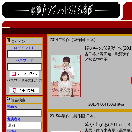
2014年製作（製作国 日本）
ログイン
ログインＩＤ
鏡の中の笑顔たち(201
古千裕
／
深田綾
／
秋野太作
／
松原智恵子
パスワード
パスワードを忘れた方
複合検索
2015年05月30日発売 日
商品名
2015年製作（製作国 日本）
出演者名
幕が上がる(2015)［
杏果
／
佐々木彩夏
／
黒木華
監督名