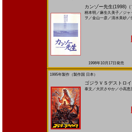
カンゾー先生(1998
柄本明
／
麻生久美子
／
ジャ
ヲ
／
金山一彦
／
清水美砂
／
1998年10月17日発売 日
1995年製作（製作国 日本）
ゴジラＶＳデストロイア
泰文
／
大沢さやか
／
小高恵