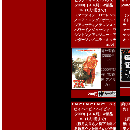
ビッグ・ママス・ハウス
サマー
(2000)［Ａ４判］≪新品
[24
≫（1人1冊まで）
（マーティン・ローレンス
（ジ
／ニア・ロング／ポール・
イド
ジアマッティ／テレンス・
ラ・
ハワード／ジャッシャ・ワ
ァー
シントン／アンソニー・ア
ケル
ンダーソン／エラ・ミッチ
オ・
ェル）
海外製作
(2000年
～)
2000年製
作（製作
国 アメリ
カ）
200円
BABY BABY BABY! ベイ
釣りキ
ビィ ベイビィ ベイビィ！
判］
(2009)［Ａ４判］≪新品
≫（1人1冊まで）
（須
（観月ありさ／松下由樹／
椎由
谷原章介／神田うの／伊藤
泰／