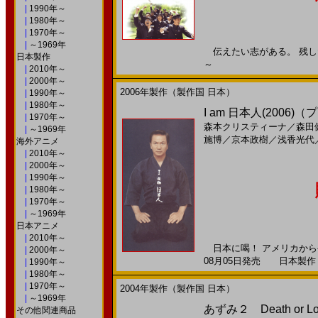
|
1990年～
|
1980年～
|
1970年～
|
～1969年
伝えたい志がある。 残したい
日本製作
～
|
2010年～
|
2000年～
2006年製作（製作国 日本）
|
1990年～
|
1980年～
I am 日本人(2006)
|
1970年～
森本クリスティーナ
／
森田
|
～1969年
施博
／
京本政樹
／
浅香光代
海外アニメ
|
2010年～
|
2000年～
|
1990年～
|
1980年～
|
1970年～
|
～1969年
日本アニメ
|
2010年～
日本に喝！ アメリカからや
|
2000年～
08月05日発売 日本製作 --
|
1990年～
|
1980年～
|
1970年～
2004年製作（製作国 日本）
|
～1969年
あずみ２ Death or L
その他関連商品