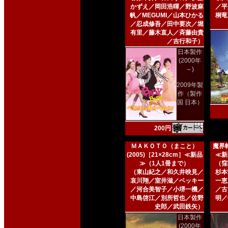
かずえ／岡田浩暉／野波麻
／平
帆／MEGUMI／山本ひかる
桐竜
／忍成修吾／田中要次／堀
有里／藤木直人／斉藤由貴
／吉行和子）
日本製作
(2000年
～)
2009年製
作（製作
国 日本）
200円
ＭＡＫＯＴＯ（まこと）
魔界転
(2005)［21×28cm］≪新品
≪新
≫（1人1冊まで）
（窪
（東山紀之／和久井映見／
杉本
哀川翔／室井滋／ベッキー
一恵
／河合美智子／小堺一機／
／古
中島啓江／別所哲也／佐野
明／
史郎／武田鉄矢）
日本製作
(2000年