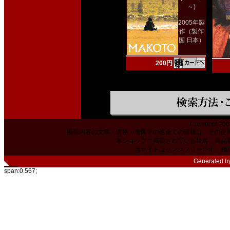
～)
2005年製
作（製作
国 日本）
200円
Copyright 200
掲載内容の文章・価格・画像その他全ての情報は、その使
本ショップに掲載されている社名、商品
当サイトはリンクフリーです。相
Generated b
span:0.567;