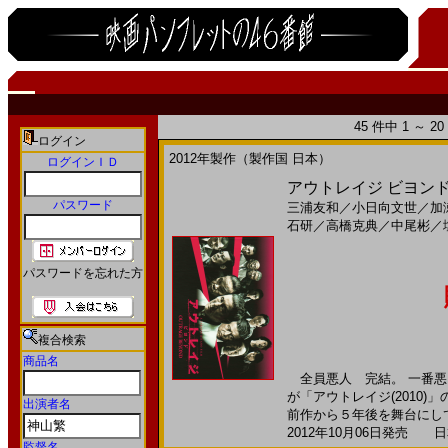
45 件中 1 ～ 
ログイン
2012年製作（製作国 日本）
ログインＩＤ
アウトレイジ ビヨンド(
パスワード
三浦友和
／
小日向文世
／
加
石研
／
高橋克典
／
中尾彬
／
パスワードを忘れた方
複合検索
商品名
全員悪人 完結。 一番悪
が「アウトレイジ(2010
出演者名
前作から５年後を舞台にしてお
2012年10月06日発売 日本
監督名