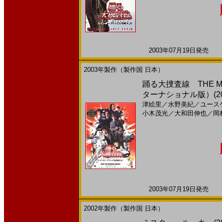
2003年07月19日発売 日
2003年製作（製作国 日本）
踊る大捜査線 THE 
ターナショナル版）(200
津絵里
／
水野美紀
／
ユース
小木茂光
／
大和田伸也
／
岡
2003年07月19日発売 日
2002年製作（製作国 日本）