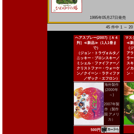
1995年05月27日発売 日
45 件中 1 ～ 
ヘアスプレー(2007)［Ａ４
マスク
判］≪新品≫（1人1冊ま
≪新
で）
（ジ
（ジョン・トラヴォルタ／
アラ
ニッキー・ブロンスキー／
ラー
ミシェル・ファイファー／
スキ
クリストファー・ウォーケ
／カ
ン／クイーン・ラティファ
ン・
／ザック・エフロン）
海外製作
(2000年
～)
2007年製
作（製作
国 アメリ
カ）
500円