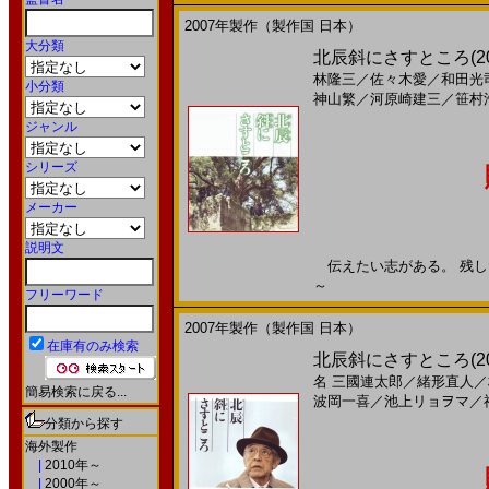
2007年製作（製作国 日本）
大分類
北辰斜にさすところ(200
林隆三
／
佐々木愛
／
和田光
小分類
神山繁
／
河原崎建三
／
笹村
ジャンル
シリーズ
メーカー
説明文
伝えたい志がある。 残したい
～
フリーワード
2007年製作（製作国 日本）
在庫有のみ検索
北辰斜にさすところ(2
名
三國連太郎
／
緒形直人
／
簡易検索に戻る...
波岡一喜
／
池上リョヲマ
／
分類から探す
海外製作
|
2010年～
|
2000年～