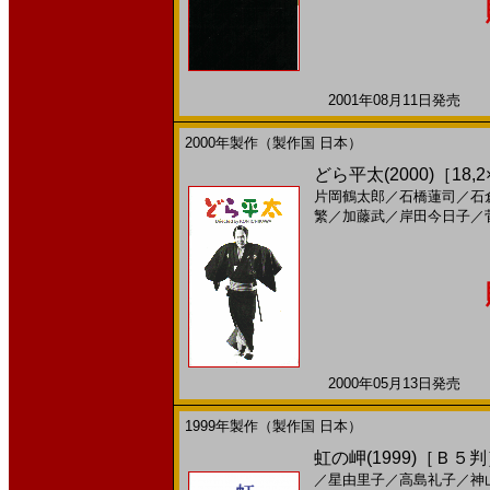
2001年08月11日発売 日
2000年製作（製作国 日本）
どら平太(2000)［18,2
片岡鶴太郎
／
石橋蓮司
／
石
繁
／
加藤武
／
岸田今日子
／
2000年05月13日発売 日
1999年製作（製作国 日本）
虹の岬(1999)［Ｂ５
／
星由里子
／
高島礼子
／
神