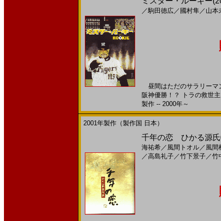
ミスター・ルーキー(2
／
駒田徳広
／
國村隼
／
山本
昼間はただのサラリーマン
阪神優勝！？ トラの救世主
製作 -- 2000年～
2001年製作（製作国 日本）
千年の恋 ひかる源氏物語(
海祐希
／
風間トオル
／
風間
／
高島礼子
／
竹下景子
／
竹