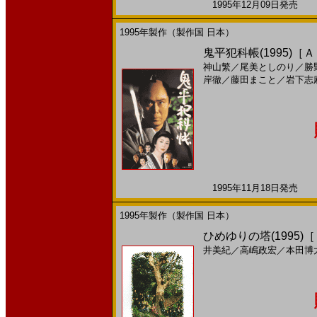
1995年12月09日発売 日
1995年製作（製作国 日本）
鬼平犯科帳(1995)［
神山繁
／
尾美としのり
／
勝
岸徹
／
藤田まこと
／
岩下志
1995年11月18日発売 日
1995年製作（製作国 日本）
ひめゆりの塔(1995)
井美紀
／
高嶋政宏
／
本田博