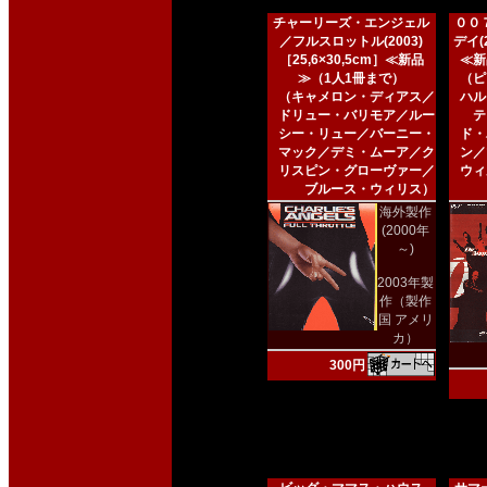
チャーリーズ・エンジェル
００
／フルスロットル(2003)
デイ(2
［25,6×30,5cm］≪新品
≪新
≫（1人1冊まで）
（ピ
（キャメロン・ディアス／
ハル
ドリュー・バリモア／ルー
テ
シー・リュー／バーニー・
ド・
マック／デミ・ムーア／ク
ン／
リスピン・グローヴァー／
ウィ
ブルース・ウィリス）
海外製作
(2000年
～)
2003年製
作（製作
国 アメリ
カ）
300円