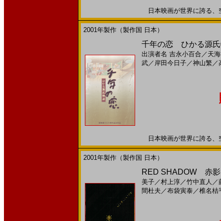
日本映画が世界に誇る、空前の
2001年製作（製作国 日本）
千年の恋 ひかる源氏物
出演者名
吉永小百合
／
天海
武
／
岸田今日子
／
神山繁
／
日本映画が世界に誇る、空前の
2001年製作（製作国 日本）
RED SHADOW 赤影
美子
／
村上淳
／
竹中直人
／
間杜夫
／
布袋寅泰
／
椎名桔