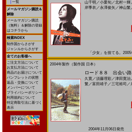
|
一覧
山千明
／
小栗旬
／
北村一輝
岸季衣
／
永澤俊矢
／
神山繁
メールマガジン購読＆
解除
メールマガジン購読
（無料）＆解除の登録
はコチラから
検索INDEX
制作国からさがす
ジャンルからさがす
「少女」を捨てる。2005年
全てのお客様へ
ご注文方法について
2004年製作（製作国 日本）
お支払方法について
ロード８８ 出会い路、
商品のお届けについて
パンフレットの状態
久寛
／
須藤理彩
／
津田寛治
返品・交換について
繁
／
富田靖子
／
三宅裕司
／
メンバーについて
プライバシーポリシー
利用規約について
特定商取引法に基づく
表示
2004年11月06日発売 日