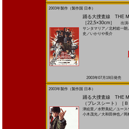
2003年製作（製作国 日本）
踊る大捜査線 THE M
［22,5×30cm］
出演
サンタマリア
／
北村総一朗
史
／
いかりや長介
2003年07月19日発売 日
2003年製作（製作国 日本）
踊る大捜査線 THE M
（プレスシート）［Ｂ
津絵里
／
水野美紀
／
ユース
小木茂光
／
大和田伸也
／
岡