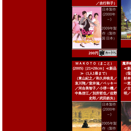
／吉行和子）
日本製作
(2000年
～)
2009年製
作（製作
国 日本）
200円
ＭＡＫＯＴＯ（まこと）
魔界転
(2005)［21×28cm］≪新品
≪新
≫（1人1冊まで）
（窪
（東山紀之／和久井映見／
杉本
哀川翔／室井滋／ベッキー
一恵
／河合美智子／小堺一機／
／古
中島啓江／別所哲也／佐野
明／
史郎／武田鉄矢）
日本製作
(2000年
～)
2005年製
作（製作