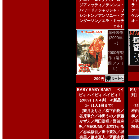
ジアマッティ／テレンス・
ラ・
ハワード／ジャッシャ・ワ
ァー
シントン／アンソニー・ア
ケル
ンダーソン／エラ・ミッチ
オ・
ェル）
海外製作
(2000年
～)
2000年製
作（製作
国 アメリ
カ）
200円
BABY BABY BABY! ベイ
釣りキ
ビィ ベイビィ ベイビィ！
判］
(2009)［Ａ４判］≪新品
≫（1人1冊まで）
（須
（観月ありさ／松下由樹／
椎由
谷原章介／神田うの／伊藤
泰／
かずえ／岡田浩暉／野波麻
／平
帆／MEGUMI／山本ひかる
桐竜
／忍成修吾／田中要次／堀
有里／藤木直人／斉藤由貴