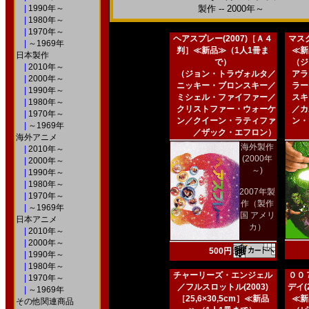
|
1990年～
製作 -- 2000年～
|
1980年～
|
1970年～
ヘアスプレー(2007)［Ａ４
マスク
|
～1969年
判］≪新品≫（1人1冊ま
≪新
日本製作
で）
（ジ
|
2010年～
（ジョン・トラヴォルタ／
アラ
|
2000年～
ニッキー・ブロンスキー／
ラー
|
1990年～
ミシェル・ファイファー／
スキ
|
1980年～
クリストファー・ウォーケ
／カ
|
1970年～
ン／クイーン・ラティファ
ン・
|
～1969年
／ザック・エフロン）
海外アニメ
海外製作
|
2010年～
(2000年
|
2000年～
～)
|
1990年～
|
1980年～
2007年製
|
1970年～
作（製作
|
～1969年
国 アメリ
日本アニメ
カ）
|
2010年～
|
2000年～
500円
|
1990年～
|
1980年～
チャーリーズ・エンジェル
００
|
1970年～
／フルスロットル(2003)
デイ(2
|
～1969年
［25,6×30,5cm］≪新品
≪新
その他関連商品