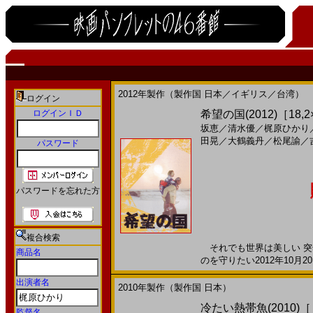
2012年製作（製作国 日本／イギリス／台湾）
ログイン
ログインＩＤ
希望の国(2012)［18,2
坂恵
／
清水優
／
梶原ひかり
田晃
／
大鶴義丹
／
松尾諭
／
パスワード
パスワードを忘れた方
複合検索
それでも世界は美しい 突
商品名
のを守りたい2012年10月2
出演者名
2010年製作（製作国 日本）
冷たい熱帯魚(2010)
監督名