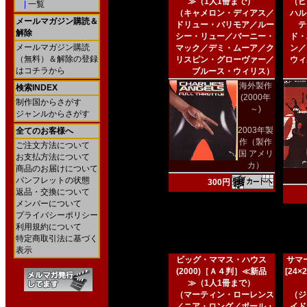
≫（1人1冊まで）
（ピ
|
一覧
（キャメロン・ディアス／
ハル
メールマガジン購読＆
ドリュー・バリモア／ルー
テ
解除
シー・リュー／バーニー・
ド・
メールマガジン購読
マック／デミ・ムーア／ク
ン／
（無料）＆解除の登録
リスピン・グローヴァー／
ウィ
はコチラから
ブルース・ウィリス）
海外製作
検索INDEX
(2000年
制作国からさがす
～)
ジャンルからさがす
2003年製
全てのお客様へ
作（製作
ご注文方法について
国 アメリ
お支払方法について
カ）
商品のお届けについて
パンフレットの状態
300円
返品・交換について
メンバーについて
プライバシーポリシー
利用規約について
特定商取引法に基づく
表示
ビッグ・ママス・ハウス
サマー
(2000)［Ａ４判］≪新品
[24
≫（1人1冊まで）
（マーティン・ローレンス
（ジ
／ニア・ロング／ポール・
イド