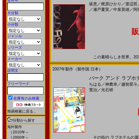
坂恵
／
梶原ひかり
／
渡辺哲
／
瀬戸夏実
／
中泉英雄
／
阿
大分類
小分類
販
ジャンル
シリーズ
この素晴らしき世界。2011
メーカー
2007年製作（製作国 日本）
説明文
パーク アンド ラブホテ
フリーワード
ちはる
／
神農幸
／
越智星斗
寛治
／
光石研
在庫有のみ検索
簡易検索に戻る...
分類から探す
海外製作
|
2010年～
その街の ラブホテルの屋上
|
2000年～