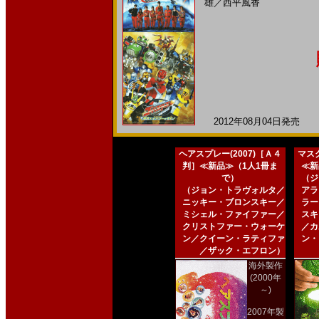
雄
／
西平風香
2012年08月04日発売 日
ヘアスプレー(2007)［Ａ４
マスク
判］≪新品≫（1人1冊ま
≪新
で）
（ジ
（ジョン・トラヴォルタ／
アラ
ニッキー・ブロンスキー／
ラー
ミシェル・ファイファー／
スキ
クリストファー・ウォーケ
／カ
ン／クイーン・ラティファ
ン・
／ザック・エフロン）
海外製作
(2000年
～)
2007年製