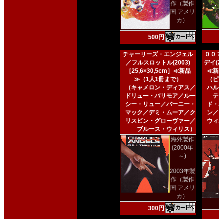
作（製作
国 アメリ
カ）
500円
チャーリーズ・エンジェル
００
／フルスロットル(2003)
デイ(2
［25,6×30,5cm］≪新品
≪新
≫（1人1冊まで）
（ピ
（キャメロン・ディアス／
ハル
ドリュー・バリモア／ルー
テ
シー・リュー／バーニー・
ド・
マック／デミ・ムーア／ク
ン／
リスピン・グローヴァー／
ウィ
ブルース・ウィリス）
海外製作
(2000年
～)
2003年製
作（製作
国 アメリ
カ）
300円