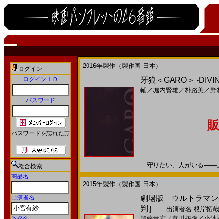
2016年製作（製作国 日本）
ログイン
ログインＩＤ
牙狼＜GARO＞ -DIVIN
輔
／
堀内賢雄
／
朴路美
／
野
パスワード
販
パスワードを忘れた方
守りたい、人がいる――。20
複合検索
商品名
2015年製作（製作国 日本）
出演者名
劇場版 ウルトラマンギ
判］
出演者名
根岸拓哉
加藤貴宏
／
草川拓弥
／
小池
監督名