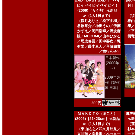
BABY BABY BABY! ベイ
釣りキ
ビィ ベイビィ ベイビィ！
判］
(2009)［Ａ４判］≪新品
≫（1人1冊まで）
（須
（観月ありさ／松下由樹／
椎由
谷原章介／神田うの／伊藤
泰／
かずえ／岡田浩暉／野波麻
／平
帆／MEGUMI／山本ひかる
桐竜
／忍成修吾／田中要次／堀
有里／藤木直人／斉藤由貴
／吉行和子）
日本製作
(2000年
～)
2009年製
作（製作
国 日本）
200円
ＭＡＫＯＴＯ（まこと）
魔界転
(2005)［21×28cm］≪新品
≪新
≫（1人1冊まで）
（窪
（東山紀之／和久井映見／
杉本
哀川翔／室井滋／ベッキー
一恵