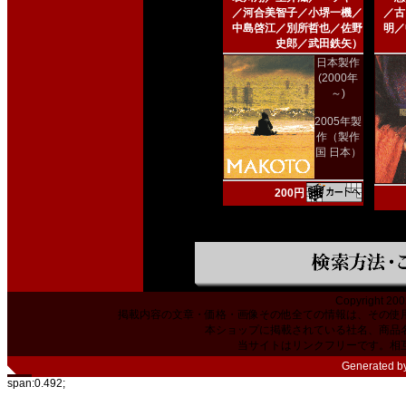
／河合美智子／小堺一機／
／古
中島啓江／別所哲也／佐野
明／
史郎／武田鉄矢）
日本製作
(2000年
～)
2005年製
作（製作
国 日本）
200円
Copyright 200
掲載内容の文章・価格・画像その他全ての情報は、その使
本ショップに掲載されている社名、商品
当サイトはリンクフリーです。相
Generated b
span:0.492;