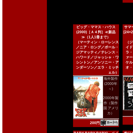
ビッグ・ママス・ハウス
サマー
(2000)［Ａ４判］≪新品
[24
≫（1人1冊まで）
（マーティン・ローレンス
（ジ
／ニア・ロング／ポール・
イド
ジアマッティ／テレンス・
ラ・
ハワード／ジャッシャ・ワ
ァー
シントン／アンソニー・ア
ケル
ンダーソン／エラ・ミッチ
オ・
ェル）
海外製作
(2000年
～)
2000年製
作（製作
国 アメリ
カ）
200円