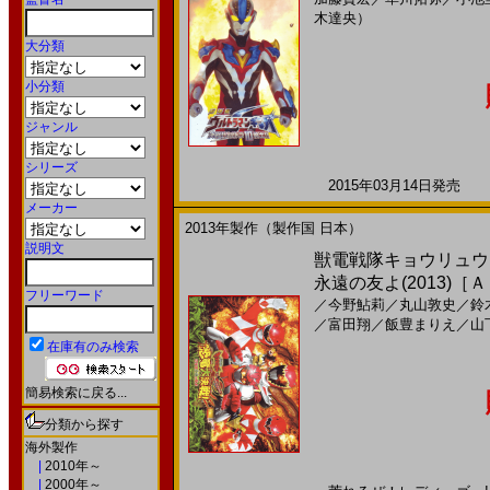
木達央）
大分類
小分類
ジャンル
シリーズ
2015年03月14日発売 日
メーカー
2013年製作（製作国 日本）
説明文
獣電戦隊キョウリュウ
永遠の友よ(2013)［
フリーワード
／
今野鮎莉
／
丸山敦史
／
鈴
／
富田翔
／
飯豊まりえ
／
山
在庫有のみ検索
簡易検索に戻る...
分類から探す
海外製作
|
2010年～
|
2000年～