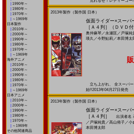
荒れるぜ！レディーゴー!!20
|
1990年～
|
1980年～
2013年製作（製作国 日本）
|
1970年～
|
～1969年
仮面ライダー×スーパー
日本製作
［Ａ４判］（ＤＶＤ付
|
2010年～
奥仲麻琴
／
永瀬匡
／
戸塚純
|
2000年～
瑛久
／
今野鮎莉
／
本田博太
|
1990年～
|
1980年～
|
1970年～
|
～1969年
販
海外アニメ
|
2010年～
|
2000年～
|
1990年～
|
1980年～
立ち上がれ、 全スーパーヒ
|
1970年～
始!!2013年04月27日発売 
|
～1969年
日本アニメ
|
2010年～
2013年製作（製作国 日本）
|
2000年～
仮面ライダー×スーパー
|
1990年～
|
1980年～
［Ａ４判］
出演者名
|
1970年～
／
戸塚純貴
／
高山侑子
／
小
|
～1969年
本田博太郎
その他関連商品