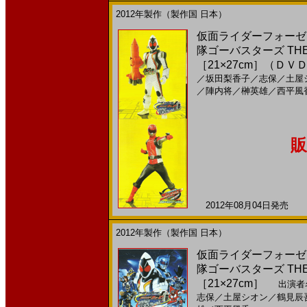
2012年製作（製作国 日本）
仮面ライダーフォーゼ 
隊ゴーバスターズ THE
［21×27cm］（ＤＶ
／
坂田梨香子
／
志保
／
土屋
／
陣内将
／
榊英雄
／
西平風
販
2012年08月04日発売 日
2012年製作（製作国 日本）
仮面ライダーフォーゼ 
隊ゴーバスターズ THE
［21×27cm］
出演者
志保
／
土屋シオン
／
鶴見辰