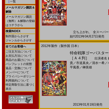
|
一覧
メールマガジン購読＆
解除
メールマガジン購読
（無料）＆解除の登録
はコチラから
検索INDEX
立ち上がれ、 全スーパーヒ
制作国からさがす
始!!2013年04月27日発売 
ジャンルからさがす
2012年製作（製作国 日本）
全てのお客様へ
ご注文方法について
特命戦隊ゴーバスターズＶ
お支払方法について
［Ａ４判］
出演者名
商品のお届けについて
貴
／
市道真央
／
清水一希
／
パンフレットの状態
平風香
／
榊英雄
返品・交換について
メンバーについて
プライバシーポリシー
利用規約について
特定商取引法に基づく
表示
2013年01月19日発売 日