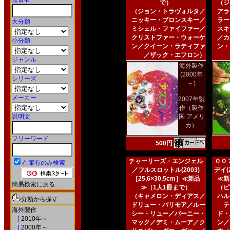
で）
（ジ
（ジョン・トラヴォルタ／
アラ
ニッキー・ブロンスキー／
ラー
大分類
ミシェル・ファイファー／
スキ
クリストファー・ウォーケ
／カ
小分類
ン／クイーン・ラティファ
ン・
／ザック・エフロン）
ジャンル
海外製作
(2000年
シリーズ
～)
メーカー
2007年製
作（製作
説明文
国 アメリ
カ）
フリーワード
500円
チャーリーズ・エンジェル
００
在庫有のみ検索
／フルスロットル(2003)
デイ(2
［25,6×30,5cm］≪新品
≪新
簡易検索に戻る...
≫（1人1冊まで）
（ピ
（キャメロン・ディアス／
ハル
分類から探す
ドリュー・バリモア／ルー
テ
海外製作
シー・リュー／バーニー・
ド・
|
2010年～
マック／デミ・ムーア／ク
ン／
|
2000年～