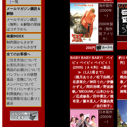
|
一覧
海外製作
メールマガジン購読＆
(2000年
解除
～)
メールマガジン購読
2000年製
（無料）＆解除の登録
作（製作
はコチラから
国 アメリ
検索INDEX
カ）
制作国からさがす
ジャンルからさがす
200円
全てのお客様へ
BABY BABY BABY! ベイ
釣りキ
ご注文方法について
ビィ ベイビィ ベイビィ！
判］
お支払方法について
(2009)［Ａ４判］≪新品
商品のお届けについて
≫（1人1冊まで）
（須
パンフレットの状態
（観月ありさ／松下由樹／
椎由
返品・交換について
谷原章介／神田うの／伊藤
泰／
メンバーについて
かずえ／岡田浩暉／野波麻
／平
プライバシーポリシー
帆／MEGUMI／山本ひかる
桐竜
利用規約について
／忍成修吾／田中要次／堀
特定商取引法に基づく
有里／藤木直人／斉藤由貴
表示
／吉行和子）
日本製作
(2000年
～)