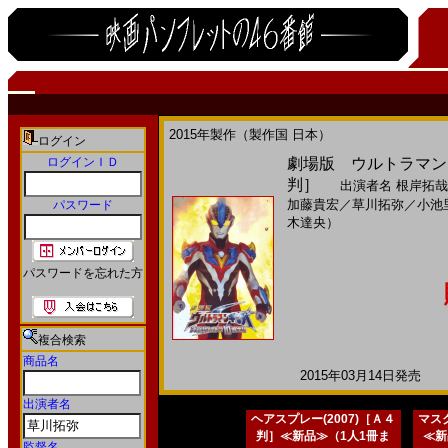
2015年製作（製作国 日本）
ログイン
ログインＩＤ
劇場版 ウルトラマンギ
判］
出演者名
根岸拓哉
加藤貴宏
／
草川拓弥
／
小池
パスワード
木達央）
パスワードを忘れた方
複合検索
商品名
2015年03月14日発売 日
出演者名
ヘアスプレー(2007)［Ａ４
マスク
判］≪新品≫（1人1冊ま
≪新
監督名