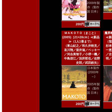
2009年製
作（製作
国 日本）
200円
ＭＡＫＯＴＯ（まこと）
魔界転
(2005)［21×28cm］≪新品
≪新
≫（1人1冊まで）
（窪
（東山紀之／和久井映見／
杉本
哀川翔／室井滋／ベッキー
一恵
／河合美智子／小堺一機／
／古
中島啓江／別所哲也／佐野
明／
史郎／武田鉄矢）
日本製作
(2000年
～)
2005年製
作（製作
国 日本）
200円