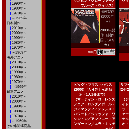
リスピン・グローヴァー／
ウィ
|
1990年～
ブルース・ウィリス）
|
1980年～
海外製作
|
1970年～
(2000年
|
～1969年
～)
日本製作
|
2010年～
2003年製
|
2000年～
作（製作
|
1990年～
国 アメリ
|
1980年～
カ）
|
1970年～
300円
|
～1969年
海外アニメ
|
2010年～
|
2000年～
|
1990年～
|
1980年～
|
1970年～
ビッグ・ママス・ハウス
サマー
|
～1969年
(2000)［Ａ４判］≪新品
[24
日本アニメ
≫（1人1冊まで）
|
2010年～
（マーティン・ローレンス
（ジ
|
2000年～
／ニア・ロング／ポール・
イド
|
1990年～
ジアマッティ／テレンス・
ラ・
|
1980年～
ハワード／ジャッシャ・ワ
ァー
|
1970年～
シントン／アンソニー・ア
ケル
|
～1969年
ンダーソン／エラ・ミッチ
オ・
その他関連商品
ェル）