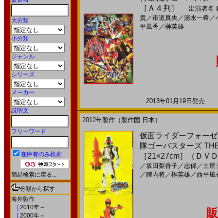
［Ａ４判］
出演者名
貴
／
市道真央
／
清水一希
／
大分類
平風香
／
榊英雄
小分類
ジャンル
シリーズ
メーカー
2013年01月19日発売 日
説明文
2012年製作（製作国 日本）
フリーワード
仮面ライダーフォーゼ 
隊ゴーバスターズ THE
在庫有のみ検索
［21×27cm］（ＤＶ
／
坂田梨香子
／
志保
／
土屋
／
陣内将
／
榊英雄
／
西平風
簡易検索に戻る...
分類から探す
海外製作
|
2010年～
販
|
2000年～