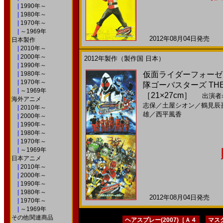
|
1990年～
|
1980年～
|
1970年～
|
～1969年
2012年08月04日発売 日
日本製作
|
2010年～
|
2000年～
2012年製作（製作国 日本）
|
1990年～
|
1980年～
仮面ライダーフォーゼ 
|
1970年～
隊ゴーバスターズ THE
|
～1969年
［21×27cm］
出演者
海外アニメ
志保
／
土屋シオン
／
鶴見辰
|
2010年～
雄
／
西平風香
|
2000年～
|
1990年～
|
1980年～
|
1970年～
|
～1969年
日本アニメ
|
2010年～
|
2000年～
|
1990年～
|
1980年～
2012年08月04日発売 日
|
1970年～
|
～1969年
その他関連商品
ヘアスプレー(2007)［Ａ４
マスク