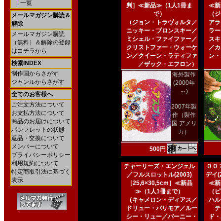
|
一覧
判］≪新品≫（1人1冊ま
≪新
で）
（ジ
メールマガジン購読＆
（ジョン・トラヴォルタ／
アラ
解除
ニッキー・ブロンスキー／
ラー
メールマガジン購読
ミシェル・ファイファー／
スキ
（無料）＆解除の登録
クリストファー・ウォーケ
／カ
はコチラから
ン／クイーン・ラティファ
ン・
検索INDEX
／ザック・エフロン）
制作国からさがす
海外製作
ジャンルからさがす
(2000年
～)
全てのお客様へ
ご注文方法について
2007年製
お支払方法について
作（製作
商品のお届けについて
国 アメリ
パンフレットの状態
カ）
返品・交換について
メンバーについて
500円
プライバシーポリシー
利用規約について
チャーリーズ・エンジェル
００
特定商取引法に基づく
／フルスロットル(2003)
デイ(2
表示
［25,6×30,5cm］≪新品
≪新
≫（1人1冊まで）
（ピ
（キャメロン・ディアス／
ハル
ドリュー・バリモア／ルー
テ
シー・リュー／バーニー・
ド・