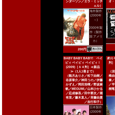
ンダーソン／エラ・ミッチ
オ・
ェル）
海外製作
(2000年
～)
2000年製
作（製作
国 アメリ
カ）
200円
BABY BABY BABY! ベイ
釣りキ
ビィ ベイビィ ベイビィ！
判］
(2009)［Ａ４判］≪新品
≫（1人1冊まで）
（須
（観月ありさ／松下由樹／
椎由
谷原章介／神田うの／伊藤
泰／
かずえ／岡田浩暉／野波麻
／平
帆／MEGUMI／山本ひかる
桐竜
／忍成修吾／田中要次／堀
有里／藤木直人／斉藤由貴
／吉行和子）
日本製作
(2000年