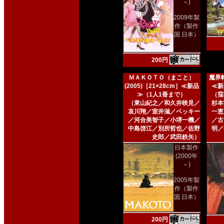
～)
2009年製
作（製作
国 日本）
200円
ＭＡＫＯＴＯ（まこと）
魔界転
(2005)［21×28cm］≪新品
≪新
≫（1人1冊まで）
（窪
（東山紀之／和久井映見／
杉本
哀川翔／室井滋／ベッキー
一恵
／河合美智子／小堺一機／
／古
中島啓江／別所哲也／佐野
明／
史郎／武田鉄矢）
日本製作
(2000年
～)
2005年製
作（製作
国 日本）
200円