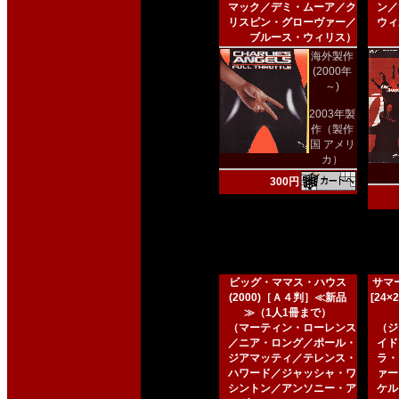
マック／デミ・ムーア／ク
ン／
リスピン・グローヴァー／
ウィ
ブルース・ウィリス）
海外製作
(2000年
～)
2003年製
作（製作
国 アメリ
カ）
300円
ビッグ・ママス・ハウス
サマー
(2000)［Ａ４判］≪新品
[24
≫（1人1冊まで）
（マーティン・ローレンス
（ジ
／ニア・ロング／ポール・
イド
ジアマッティ／テレンス・
ラ・
ハワード／ジャッシャ・ワ
ァー
シントン／アンソニー・ア
ケル