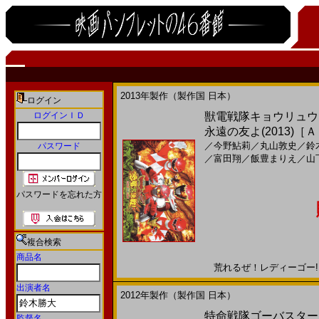
2013年製作（製作国 日本）
ログイン
ログインＩＤ
獣電戦隊キョウリュウ
永遠の友よ(2013)［
／
今野鮎莉
／
丸山敦史
／
鈴
パスワード
／
富田翔
／
飯豊まりえ
／
山
パスワードを忘れた方
複合検索
商品名
荒れるぜ！レディーゴー!!20
出演者名
2012年製作（製作国 日本）
特命戦隊ゴーバスターズＶ
監督名