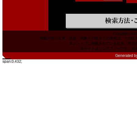
Copyright 200
掲載内容の文章・価格・画像その他全ての情報は、その使
本ショップに掲載されている社名、商品
当サイトはリンクフリーです。相
Generated b
span:0.432;