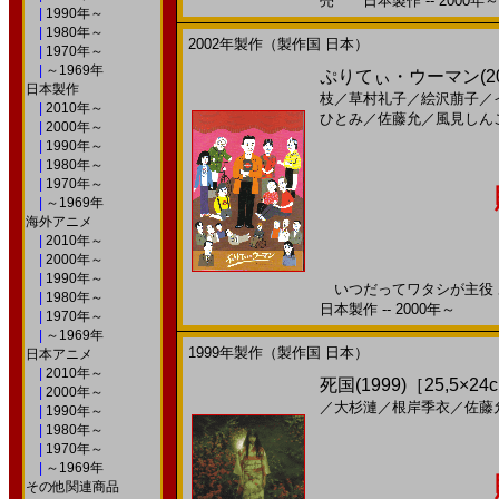
売 日本製作 -- 2000年～
|
1990年～
|
1980年～
2002年製作（製作国 日本）
|
1970年～
|
～1969年
ぷりてぃ・ウーマン(2
日本製作
枝
／
草村礼子
／
絵沢萠子
／
|
2010年～
ひとみ
／
佐藤允
／
風見しん
|
2000年～
|
1990年～
|
1980年～
|
1970年～
|
～1969年
海外アニメ
|
2010年～
|
2000年～
|
1990年～
いつだってワタシが主役 
|
1980年～
日本製作 -- 2000年～
|
1970年～
|
～1969年
1999年製作（製作国 日本）
日本アニメ
|
2010年～
死国(1999)［25,5×24
|
2000年～
／
大杉漣
／
根岸季衣
／
佐藤
|
1990年～
|
1980年～
|
1970年～
|
～1969年
その他関連商品