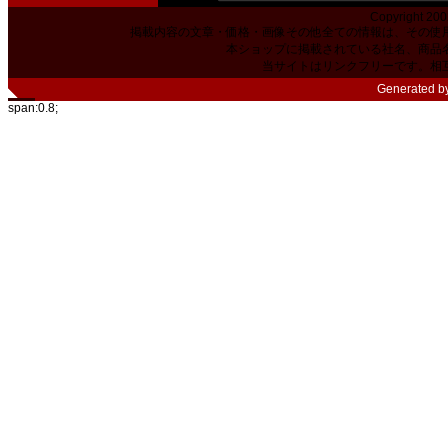
Copyright 200
掲載内容の文章・価格・画像その他全ての情報は、その使
本ショップに掲載されている社名、商品
当サイトはリンクフリーです。相
Generated b
span:0.8;