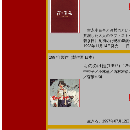
吉永小百合と渡哲也という
共演した大人のラブ・スト
若き日に見初めた現在48歳の
1998年11月14日発売 日本
1997年製作（製作国 日本）
もののけ姫(1997)［25,
中裕子
／
小林薫
／
西村雅彦
／
森繁久彌
生きろ。1997年07月12日