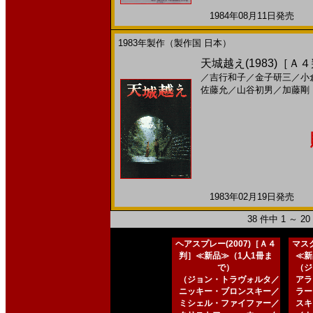
1984年08月11日発売 日
1983年製作（製作国 日本）
天城越え(1983)［Ａ
／
吉行和子
／
金子研三
／
小
佐藤允
／
山谷初男
／
加藤剛
1983年02月19日発売 日
38 件中 1 ～ 
ヘアスプレー(2007)［Ａ４
マスク
判］≪新品≫（1人1冊ま
≪新
で）
（ジ
（ジョン・トラヴォルタ／
アラ
ニッキー・ブロンスキー／
ラー
ミシェル・ファイファー／
スキ