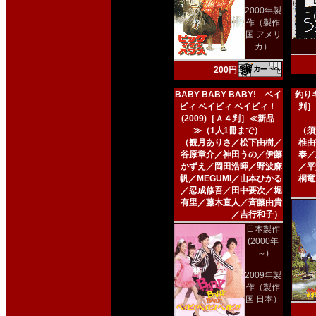
2000年製
作（製作
国 アメリ
カ）
200円
BABY BABY BABY! ベイ
釣りキ
ビィ ベイビィ ベイビィ！
判］
(2009)［Ａ４判］≪新品
≫（1人1冊まで）
（須
（観月ありさ／松下由樹／
椎由
谷原章介／神田うの／伊藤
泰／
かずえ／岡田浩暉／野波麻
／平
帆／MEGUMI／山本ひかる
桐竜
／忍成修吾／田中要次／堀
有里／藤木直人／斉藤由貴
／吉行和子）
日本製作
(2000年
～)
2009年製
作（製作
国 日本）