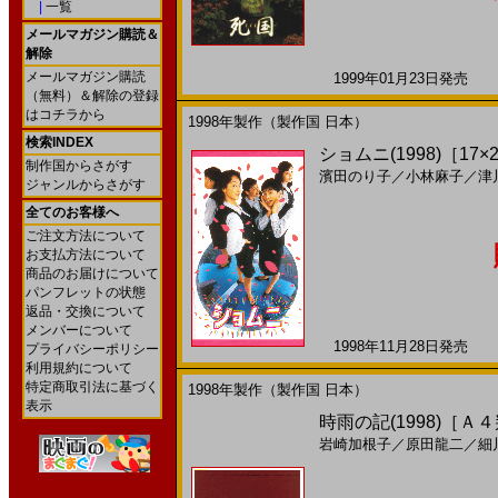
|
一覧
メールマガジン購読＆
解除
メールマガジン購読
1999年01月23日発売 日
（無料）＆解除の登録
はコチラから
1998年製作（製作国 日本）
検索INDEX
ショムニ(1998)［17×2
制作国からさがす
濱田のり子
／
小林麻子
／
津
ジャンルからさがす
全てのお客様へ
ご注文方法について
お支払方法について
商品のお届けについて
パンフレットの状態
返品・交換について
メンバーについて
1998年11月28日発売 日
プライバシーポリシー
利用規約について
特定商取引法に基づく
1998年製作（製作国 日本）
表示
時雨の記(1998)［Ａ
岩崎加根子
／
原田龍二
／
細