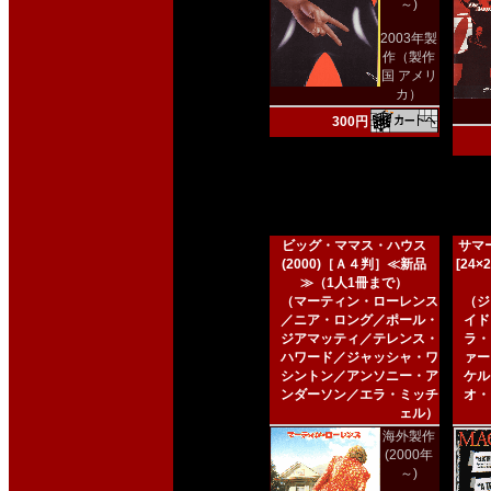
～)
2003年製
作（製作
国 アメリ
カ）
300円
ビッグ・ママス・ハウス
サマー
(2000)［Ａ４判］≪新品
[24
≫（1人1冊まで）
（マーティン・ローレンス
（ジ
／ニア・ロング／ポール・
イド
ジアマッティ／テレンス・
ラ・
ハワード／ジャッシャ・ワ
ァー
シントン／アンソニー・ア
ケル
ンダーソン／エラ・ミッチ
オ・
ェル）
海外製作
(2000年
～)