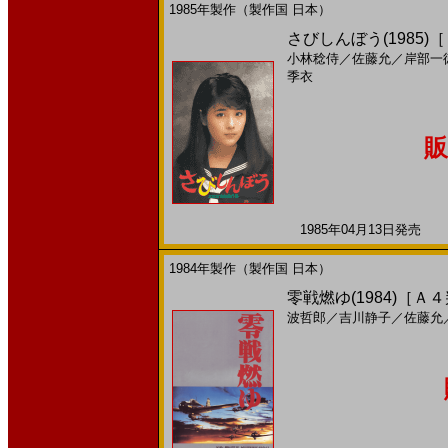
1985年製作（製作国 日本）
さびしんぼう(1985)
小林稔侍
／
佐藤允
／
岸部一
季衣
販
1985年04月13日発売 日
1984年製作（製作国 日本）
零戦燃ゆ(1984)［Ａ
波哲郎
／
吉川静子
／
佐藤允