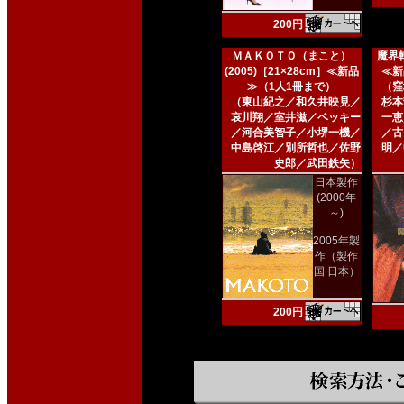
200円
ＭＡＫＯＴＯ（まこと）
魔界転
(2005)［21×28cm］≪新品
≪新
≫（1人1冊まで）
（窪
（東山紀之／和久井映見／
杉本
哀川翔／室井滋／ベッキー
一恵
／河合美智子／小堺一機／
／古
中島啓江／別所哲也／佐野
明／
史郎／武田鉄矢）
日本製作
(2000年
～)
2005年製
作（製作
国 日本）
200円