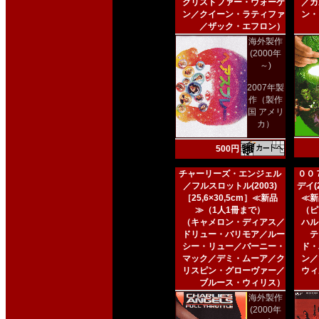
クリストファー・ウォーケ
／カ
ン／クイーン・ラティファ
ン・
／ザック・エフロン）
海外製作
(2000年
～)
2007年製
作（製作
国 アメリ
カ）
500円
チャーリーズ・エンジェル
００
／フルスロットル(2003)
デイ(2
［25,6×30,5cm］≪新品
≪新
≫（1人1冊まで）
（ピ
（キャメロン・ディアス／
ハル
ドリュー・バリモア／ルー
テ
シー・リュー／バーニー・
ド・
マック／デミ・ムーア／ク
ン／
リスピン・グローヴァー／
ウィ
ブルース・ウィリス）
海外製作
(2000年