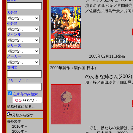
演者名
西田和昭
／
片岡愛之
／
佐藤允
／
淡島千景
／
片岡
大分類
小分類
ジャンル
シリーズ
2005年02月11日発売 日
メーカー
説明文
2002年製作（製作国 日本）
のんきな姉さん(2002)［
フリーワード
朋
／
梓
／
細田玲菜
／
細田晃
在庫有のみ検索
簡易検索に戻る...
分類から探す
海外製作
|
2010年～
でも、僕たちの愛情は、誰か
|
2000年～