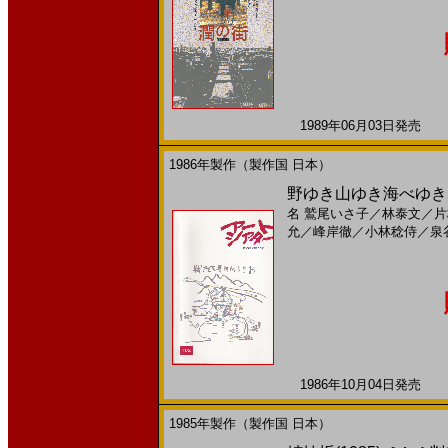
1989年06月03日発売 日
1986年製作（製作国 日本）
野ゆき山ゆき海べゆき(198
名
鷲尾いさ子
／
林泰文
／
片
允
／
峰岸徹
／
小林稔侍
／
泉
1986年10月04日発売 日
1985年製作（製作国 日本）