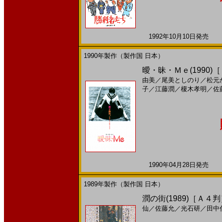
1992年10月10日発売 日
1990年製作（製作国 日本）
曖・昧・Ｍｅ(1990)
由美
／
尾美としのり
／
松元
子
／
江藤潤
／
榎木孝明
／
佐
1990年04月28日発売 日
1989年製作（製作国 日本）
潤の街(1989)［Ａ４
仙
／
佐藤允
／
光石研
／
田中