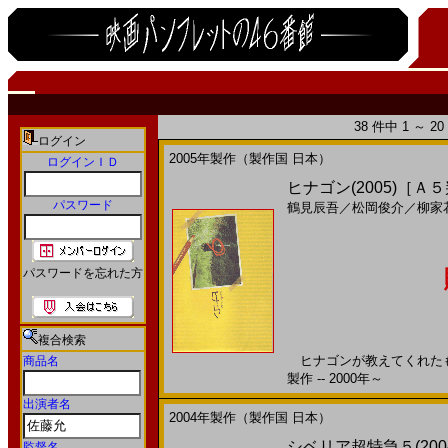
38 件中 1 ～ 
ログイン
2005年製作（製作国 日本）
ログインＩＤ
ヒナゴン(2005)［Ａ
パスワード
鶴見辰吾
／
松岡俊介
／
柳家
パスワードを忘れた方
複合検索
ヒナゴンが教えてくれたもの
商品名
製作 -- 2000年～
出演者名
2004年製作（製作国 日本）
シベリア超特急５(20
監督名