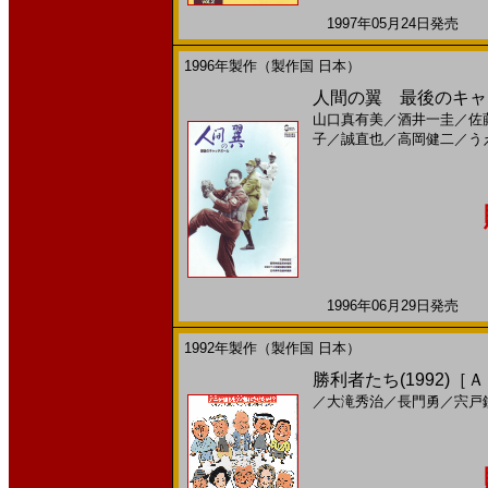
1997年05月24日発売 日
1996年製作（製作国 日本）
人間の翼 最後のキャッ
山口真有美
／
酒井一圭
／
佐
子
／
誠直也
／
高岡健二
／
う
1996年06月29日発売 日
1992年製作（製作国 日本）
勝利者たち(1992)［
／
大滝秀治
／
長門勇
／
宍戸