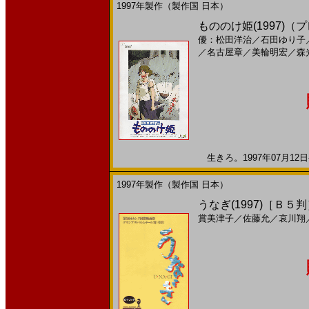
1997年製作（製作国 日本）
もののけ姫(1997)
優：松田洋治
／
石田ゆり子
／
名古屋章
／
美輪明宏
／
森
生きろ。1997年07月12日
1997年製作（製作国 日本）
うなぎ(1997)［Ｂ５
賞美津子
／
佐藤允
／
哀川翔