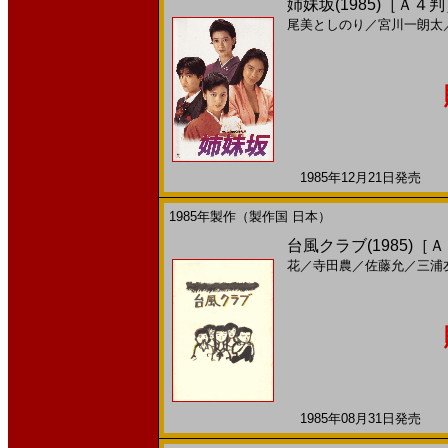
姉妹坂(1985)［Ａ４
尾美としのり
／
宮川一朗太
1985年12月21日発売 日
1985年製作（製作国 日本）
台風クラブ(1985)［
花
／
寺田農
／
佐藤允
／
三浦
1985年08月31日発売 日