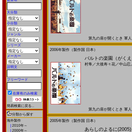
大分類
小分類
ジャンル
第九の扉が開くとき 軍人は
シリーズ
2006年製作（製作国 日本）
メーカー
バルトの楽園（がくえん
村隼
／
大後寿々花
／
中山忍
説明文
フリーワード
在庫有のみ検索
簡易検索に戻る...
第九の扉が開くとき 軍人は
分類から探す
海外製作
2005年製作（製作国 日本）
|
2010年～
あらしのよるに(2005)［
|
2000年～