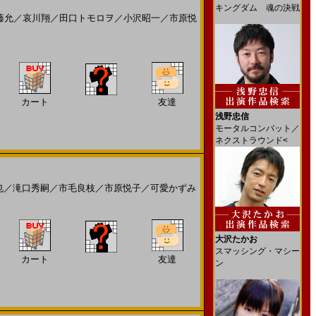
キングダム 魂の決戦
藤允
／
哀川翔
／
田口トモロヲ
／
小沢昭一
／
市原悦
カート
友達
浅野忠信
モータルコンバット／
ネクストラウンド<
也
／
滝口秀嗣
／
市毛良枝
／
市原悦子
／
可愛かずみ
大沢たかお
スマッシング・マシー
カート
友達
ン