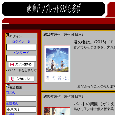
2016年製作（製作国 日本）
ログイン
ログインＩＤ
君の名は。(2016)［
音
／
てらそままさき
／
大原
パスワード
パスワードを忘れた方
まだ会ったことのない君を、探
複合検索
商品名
2006年製作（製作国 日本）
バルトの楽園（がくえん
出演者名
島ひろ子
／
徳井優
／
板東英
監督名