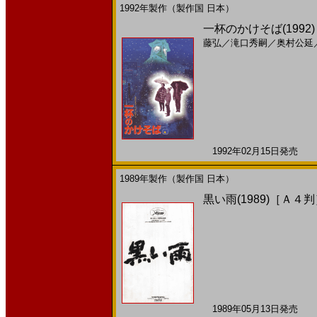
1992年製作（製作国 日本）
一杯のかけそば(199
藤弘
／
滝口秀嗣
／
奥村公延
1992年02月15日発売 日
1989年製作（製作国 日本）
黒い雨(1989)［Ａ４
1989年05月13日発売 日