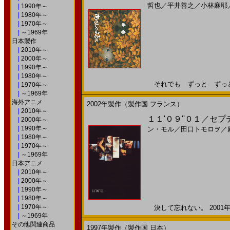
哲也
／
平井善之
／
小林麻耶
|
1990年～
|
1980年～
|
1970年～
|
～1969年
日本製作
|
2010年～
|
2000年～
|
1990年～
|
1980年～
それでも ずっと ずっと い
|
1970年～
|
～1969年
海外アニメ
2002年製作（製作国 フランス）
|
2010年～
１１'０９''０１／セ
|
2000年～
|
1990年～
ン・モル
／
田口トモロヲ
／
|
1980年～
|
1970年～
|
～1969年
日本アニメ
|
2010年～
|
2000年～
|
1990年～
|
1980年～
|
1970年～
決して忘れない。 2001年
|
～1969年
その他関連商品
1997年製作（製作国 日本）