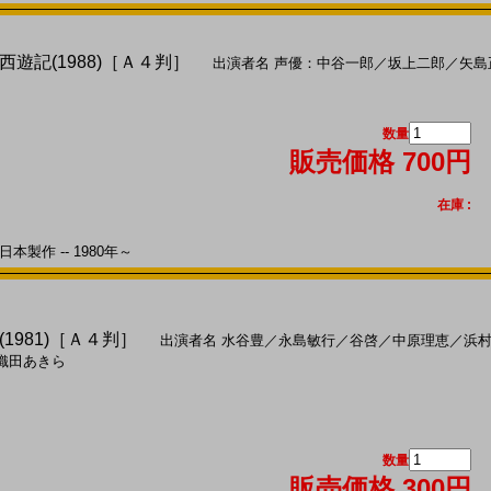
遊記(1988)［Ａ４判］
出演者名
声優：中谷一郎
／
坂上二郎
／
矢島
数量
販売価格 700円
在庫 :
本製作 -- 1980年～
1981)［Ａ４判］
出演者名
水谷豊
／
永島敏行
／
谷啓
／
中原理恵
／
浜
織田あきら
数量
販売価格 300円