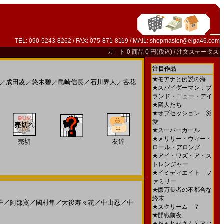
TEL: 090-5243-8262 / FAX: 075-871-8119 / MAIL:
shopmaster@eiga46.com
カ－ト
0 商品 0 円(税込) /
注文ステータス
注目作品
★
モアナと伝説の海
／
成田凌
／
悠木碧
／
島崎信長
／
石川界人
／
谷花
★
スパイダーマン：ブ
ランド・ニュー・デイ
★
隣人たち
★
オブセッション 災
愛
★
スーパーガール
★
メリリー・ウィー・
売切
友達
ロール・アロング
★
アイ・ワズ・ア・ス
トレンジャー
★
イミディエイト フ
ァミリー
★
億万長者の不都合な
終末
子
／
阿部寛
／
國村隼
／
大後寿々花
／
中山忍
／
中
★
スクリーム ７
★
開戦前夜