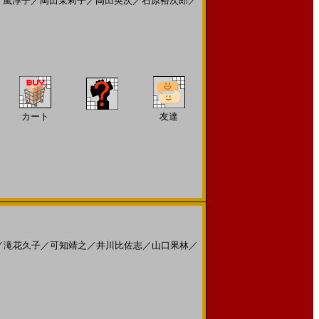
十嵐淳子
／
岡田茉莉子
／
岡田英次
／
石原裕次郎
／
カート
友達
／
滝花久子
／
可知靖之
／
井川比佐志
／
山口果林
／