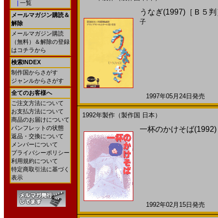
|
一覧
うなぎ(1997)［Ｂ５
メールマガジン購読＆
子
解除
メールマガジン購読
（無料）＆解除の登録
はコチラから
検索INDEX
制作国からさがす
ジャンルからさがす
全てのお客様へ
1997年05月24日発売 日
ご注文方法について
お支払方法について
1992年製作（製作国 日本）
商品のお届けについて
パンフレットの状態
一杯のかけそば(1992
返品・交換について
メンバーについて
プライバシーポリシー
利用規約について
特定商取引法に基づく
表示
1992年02月15日発売 日