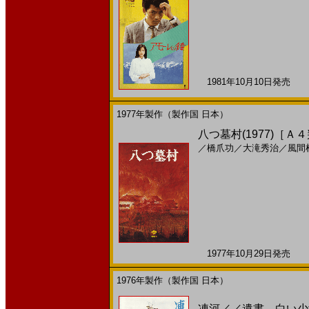
1981年10月10日発売 日
1977年製作（製作国 日本）
八つ墓村(1977)［Ａ
／
橋爪功
／
大滝秀治
／
風間
1977年10月29日発売 日
1976年製作（製作国 日本）
凍河／／遺書 白い少女