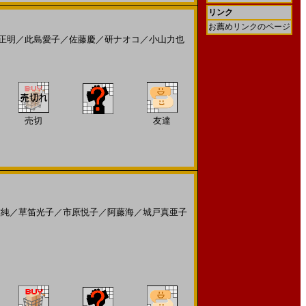
リンク
お薦めリンクのページ
正明
／
此島愛子
／
佐藤慶
／
研ナオコ
／
小山力也
売切
友達
村純
／
草笛光子
／
市原悦子
／
阿藤海
／
城戸真亜子