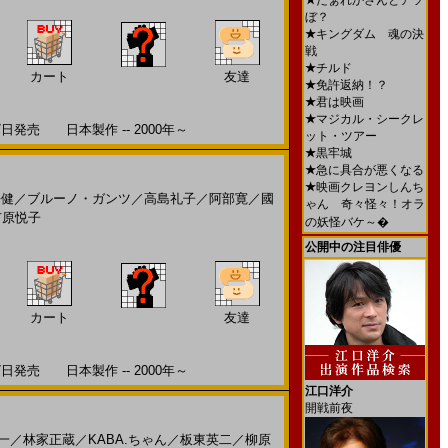
★
だぁれかさんとアソ
ぼ？
★
キングダム 魂の決
戦
★
チルド
カート
友達
★
免許返納！？
★
君は映画
★
マジカル・シークレ
発売 日本製作 -- 2000年～
ット・ツアー
★
黒牢城
★
急に具合が悪くなる
★
映画クレヨンしんち
平健
／
ブルーノ・ガンツ
／
高島礼子
／
阿部寛
／
國
ゃん 奇々怪々！オラ
市原悦子
の妖怪バケ～�
公開中の注目俳優
カート
友達
発売 日本製作 -- 2000年～
江口洋介
開戦前夜
一
／
林家正蔵
／
KABA.ちゃん
／
板東英二
／
柳原