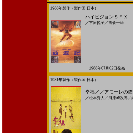
1988年製作（製作国 日本）
ハイビジョンＳＦＸ 西
／
市原悦子
／
熊倉一雄
1988年07月02日発売 日
1981年製作（製作国 日本）
幸福／／アモーレの鐘(
／
松本秀人
／
河原崎次郎
／