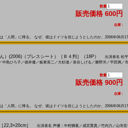
数量
販売価格 600円
在庫 :
「人間」に帰る。 なぜ、彼はドイツを信じようとしたのか。2006年06月17日
）(2006)（プレスシート）［Ｂ４判］（18P）
出演者名
松
／
中島ひろ子
／
徳井優
／
板東英二
／
大杉漣
／
泉谷しげる
／
勝野洋
／
平田満
／
数量
販売価格 900円
在庫 :
「人間」に帰る。 なぜ、彼はドイツを信じようとしたのか。2006年06月17日
22,3×20cm］
出演者名
声優：中村獅童
／
成宮寛貴
／
竹内力
／
山寺宏