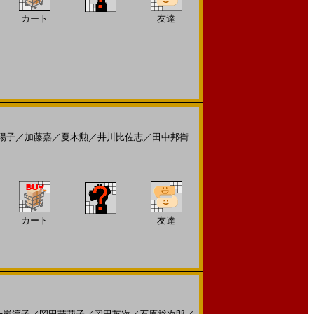
カート
友達
陽子
／
加藤嘉
／
夏木勲
／
井川比佐志
／
田中邦衛
カート
友達