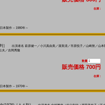
在庫 :
本製作 -- 1980年～
４判］
出演者名
萩原健一
／
小川真由美
／
渥美清
／
市原悦子
／
山崎努
／
山本
杜夫
／
吉岡秀隆
数量
販売価格 700円
在庫 :
本製作 -- 1970年～
(1976)［Ａ４判］