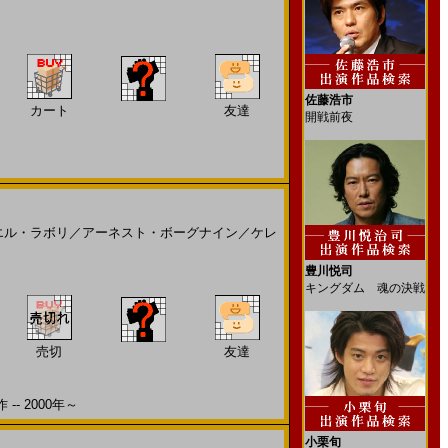
佐藤浩市
カート
友達
開戦前夜
エル・ラボリ
／
アーネスト・ボーグナイン
／
ケレ
豊川悦司
キングダム 魂の決戦
売切
友達
- 2000年～
小栗旬