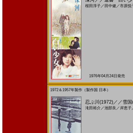
桜田淳子
／
田中健
／
市原悦
1976年04月24日発売 日
1972＆1957年製作（製作国 日本）
忍ぶ川(1972)／／雪国
滝田裕介
／
池部良
／
岸恵子