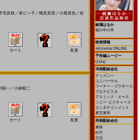
市毛良枝
／
泉ピン子
／
鶴見辰吾
／
小尾昌也
／
佐
綾瀬はるか
箱の中の羊
映画情報
allcinema ONLINE
カート
友達
予告編ムービー
GYAO
洋画配給会社
ディズニー
ユニバーサル
ワーナー・ブラザース
沢昭一
／
小林昭二
ブエナビスタ
アスミック・エース
ソニー･ピクチャーズ
エンタテインメント
東宝東和
カート
友達
邦画配給会社
東映
松竹
日活