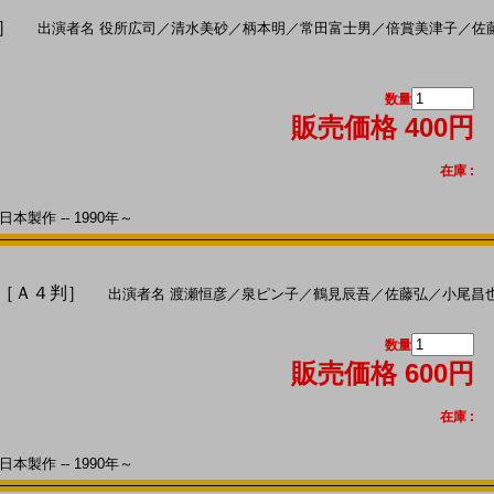
判］
出演者名
役所広司
／
清水美砂
／
柄本明
／
常田富士男
／
倍賞美津子
／
佐
数量
販売価格 400円
在庫 :
本製作 -- 1990年～
)［Ａ４判］
出演者名
渡瀬恒彦
／
泉ピン子
／
鶴見辰吾
／
佐藤弘
／
小尾昌
数量
販売価格 600円
在庫 :
本製作 -- 1990年～