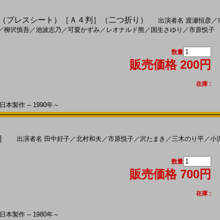
2)（プレスシート）［Ａ４判］（二つ折り）
出演者名
渡瀬恒彦
／
／
柳沢慎吾
／
池波志乃
／
可愛かずみ
／
レオナルド熊
／
国生さゆり
／
市原悦子
数量
販売価格 200円
在庫 :
本製作 -- 1990年～
判］
出演者名
田中好子
／
北村和夫
／
市原悦子
／
沢たまき
／
三木のり平
／
小
数量
販売価格 700円
在庫 :
本製作 -- 1980年～