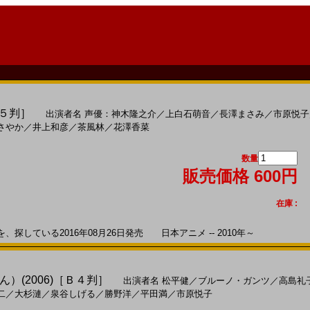
Ｂ５判］
出演者名
声優：神木隆之介
／
上白石萌音
／
長澤まさみ
／
市原悦子
さやか
／
井上和彦
／
茶風林
／
花澤香菜
数量
販売価格 600円
在庫 :
している2016年08月26日発売 日本アニメ -- 2010年～
）(2006)［Ｂ４判］
出演者名
松平健
／
ブルーノ・ガンツ
／
高島礼
二
／
大杉漣
／
泉谷しげる
／
勝野洋
／
平田満
／
市原悦子