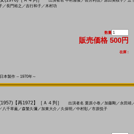
出演者名
中村雅俊
／
佐分利信
／
原田美枝子
／
五
子
／
長門裕之
／
吉行和子
／
木村功
数量
販売価格 500円
在庫 :
本製作 -- 1970年～
(1957)【再1972】［Ａ４判］
出演者名
栗原小巻
／
加藤剛
／
永田靖
／
八千草薫
／
森繁久彌
／
加東大介
／
久保明
／
中村彰
／
市原悦子