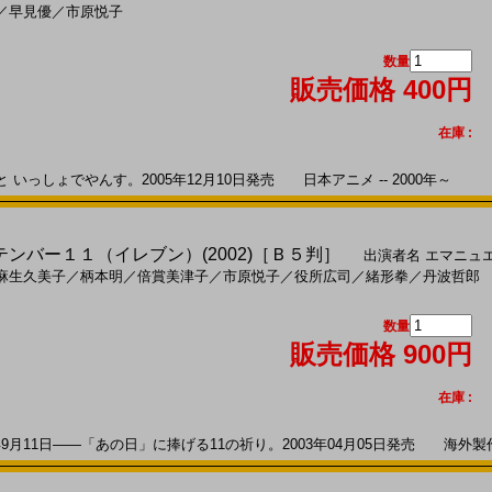
／
早見優
／
市原悦子
数量
販売価格 400円
在庫 :
っしょでやんす。2005年12月10日発売 日本アニメ -- 2000年～
プテンバー１１（イレブン）(2002)［Ｂ５判］
出演者名
エマニュ
麻生久美子
／
柄本明
／
倍賞美津子
／
市原悦子
／
役所広司
／
緒形拳
／
丹波哲郎
数量
販売価格 900円
在庫 :
9月11日――「あの日」に捧げる11の祈り。2003年04月05日発売 海外製作 -