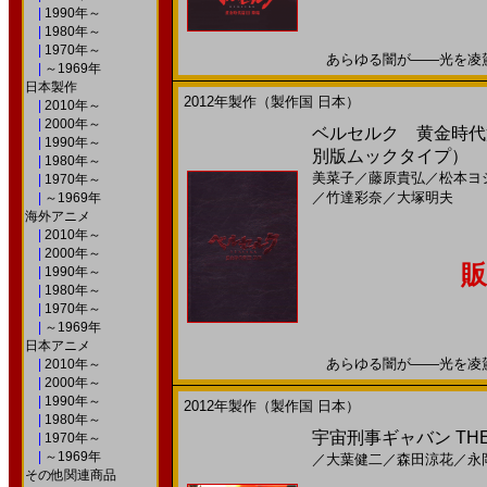
|
1990年～
|
1980年～
|
1970年～
あらゆる闇が――光を凌駕する
|
～1969年
日本製作
2012年製作（製作国 日本）
|
2010年～
|
2000年～
ベルセルク 黄金時代篇 I
|
1990年～
別版ムックタイプ）
|
1980年～
美菜子
／
藤原貴弘
／
松本ヨ
|
1970年～
／
竹達彩奈
／
大塚明夫
|
～1969年
海外アニメ
|
2010年～
|
2000年～
販
|
1990年～
|
1980年～
|
1970年～
|
～1969年
日本アニメ
あらゆる闇が――光を凌駕する
|
2010年～
|
2000年～
|
1990年～
2012年製作（製作国 日本）
|
1980年～
宇宙刑事ギャバン THE MO
|
1970年～
|
～1969年
／
大葉健二
／
森田涼花
／
永
その他関連商品