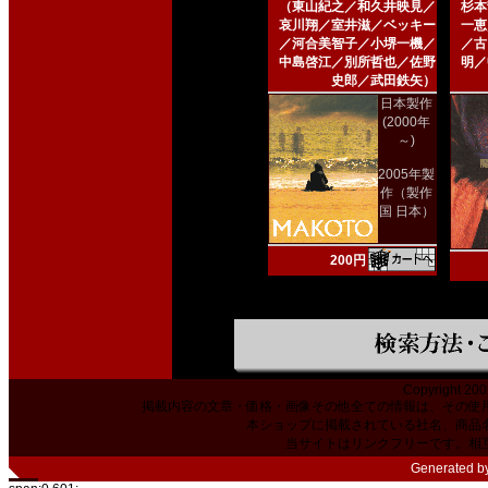
（東山紀之／和久井映見／
杉本
哀川翔／室井滋／ベッキー
一恵
／河合美智子／小堺一機／
／古
中島啓江／別所哲也／佐野
明／
史郎／武田鉄矢）
日本製作
(2000年
～)
2005年製
作（製作
国 日本）
200円
Copyright 200
掲載内容の文章・価格・画像その他全ての情報は、その使
本ショップに掲載されている社名、商品
当サイトはリンクフリーです。相
Generated b