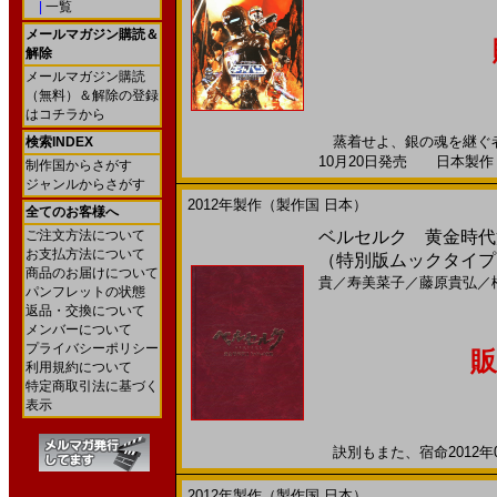
|
一覧
メールマガジン購読＆
解除
メールマガジン購読
（無料）＆解除の登録
はコチラから
蒸着せよ、銀の魂を継ぐ者
検索INDEX
10月20日発売 日本製作 --
制作国からさがす
ジャンルからさがす
2012年製作（製作国 日本）
全てのお客様へ
ご注文方法について
ベルセルク 黄金時代篇 I
お支払方法について
（特別版ムックタイプ
商品のお届けについて
貴
／
寿美菜子
／
藤原貴弘
／
パンフレットの状態
返品・交換について
メンバーについて
プライバシーポリシー
販
利用規約について
特定商取引法に基づく
表示
訣別もまた、宿命2012年0
2012年製作（製作国 日本）