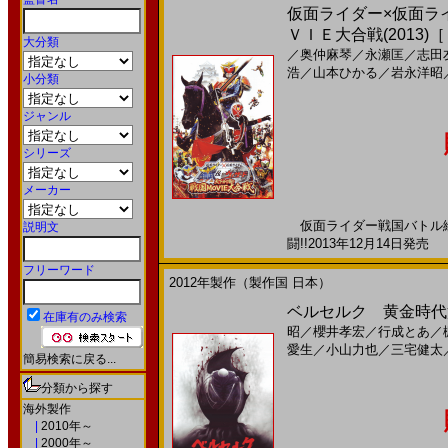
仮面ライダー×仮面ラ
ＶＩＥ大合戦(2013)
大分類
／
奥仲麻琴
／
永瀬匡
／
志田
浩
／
山本ひかる
／
岩永洋昭
小分類
ジャンル
シリーズ
メーカー
仮面ライダー戦国バトル絵
説明文
闘!!2013年12月14日発売 
フリーワード
2012年製作（製作国 日本）
ベルセルク 黄金時代篇 
在庫有のみ検索
昭
／
櫻井孝宏
／
行成とあ
／
愛生
／
小山力也
／
三宅健太
簡易検索に戻る...
分類から探す
海外製作
|
2010年～
|
2000年～