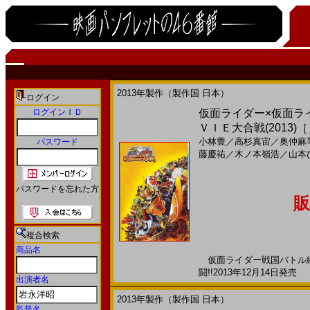
2013年製作（製作国 日本）
ログイン
ログインＩＤ
仮面ライダー×仮面ラ
ＶＩＥ大合戦(2013
小林豊
／
高杉真宙
／
奥仲麻
パスワード
藤慶祐
／
木ノ本嶺浩
／
山本
パスワードを忘れた方
販
複合検索
商品名
仮面ライダー戦国バトル絵
闘!!2013年12月14日発売 
出演者名
2013年製作（製作国 日本）
監督名