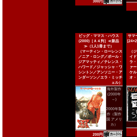
300円
ビッグ・ママス・ハウス
サマー
(2000)［Ａ４判］≪新品
[24
≫（1人1冊まで）
（マーティン・ローレンス
（ジ
／ニア・ロング／ポール・
イド
ジアマッティ／テレンス・
ラ・
ハワード／ジャッシャ・ワ
ァー
シントン／アンソニー・ア
ケル
ンダーソン／エラ・ミッチ
オ・
ェル）
海外製作
(2000年
～)
2000年製
作（製作
国 アメリ
カ）
200円