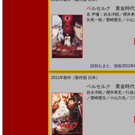
ベルセルク 黄金時代篇
名
声優：岩永洋昭
／
櫻井孝
矢尾一樹
／
豊崎愛生
／
小山
訣別もまた、宿命2012年0
2011年製作（製作国 日本）
ベルセルク 黄金時代篇
岩永洋昭
／
櫻井孝宏
／
行成
／
豊崎愛生
／
小山力也
／
三