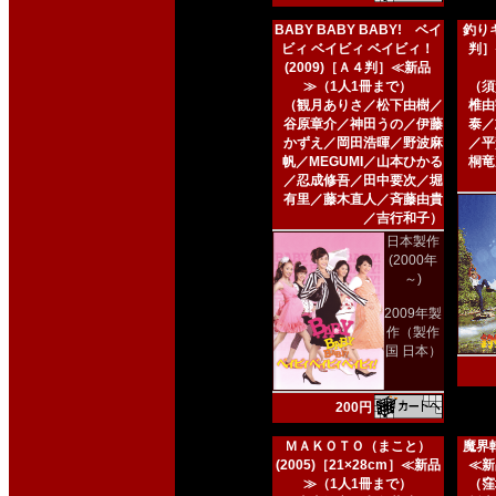
BABY BABY BABY! ベイ
釣りキ
ビィ ベイビィ ベイビィ！
判］
(2009)［Ａ４判］≪新品
≫（1人1冊まで）
（須
（観月ありさ／松下由樹／
椎由
谷原章介／神田うの／伊藤
泰／
かずえ／岡田浩暉／野波麻
／平
帆／MEGUMI／山本ひかる
桐竜
／忍成修吾／田中要次／堀
有里／藤木直人／斉藤由貴
／吉行和子）
日本製作
(2000年
～)
2009年製
作（製作
国 日本）
200円
ＭＡＫＯＴＯ（まこと）
魔界転
(2005)［21×28cm］≪新品
≪新
≫（1人1冊まで）
（窪