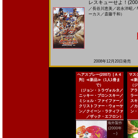
レスキューせよ！(2008
／
長谷川恵美
／
岩永洋昭
／
ーカス
／
斎藤千和）
2008年12月20日発売 日
ヘアスプレー(2007)［Ａ４
マスク
判］≪新品≫（1人1冊ま
≪新
で）
（ジ
（ジョン・トラヴォルタ／
アラ
ニッキー・ブロンスキー／
ラー
ミシェル・ファイファー／
スキ
クリストファー・ウォーケ
／カ
ン／クイーン・ラティファ
ン・
／ザック・エフロン）
海外製作
(2000年
～)