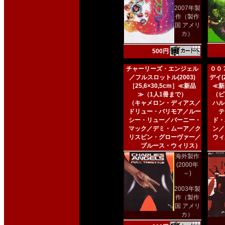
2007年製
作（製作
国 アメリ
カ）
500円
チャーリーズ・エンジェル
００
／フルスロットル(2003)
デイ(2
［25,6×30,5cm］≪新品
≪新
≫（1人1冊まで）
（ピ
（キャメロン・ディアス／
ハル
ドリュー・バリモア／ルー
テ
シー・リュー／バーニー・
ド・
マック／デミ・ムーア／ク
ン／
リスピン・グローヴァー／
ウィ
ブルース・ウィリス）
海外製作
(2000年
～)
2003年製
作（製作
国 アメリ
カ）