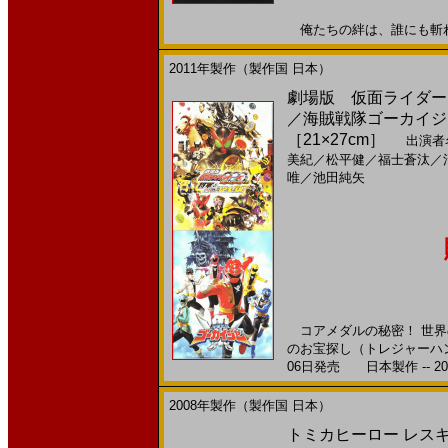
俺たちの絆は、誰にも斬れない
2011年製作（製作国 日本）
劇場版 仮面ライダーオ
／海賊戦隊ゴーカイジャー
［21×27cm］
出演者
美紀
／
松平健
／
福士蒼汰
／
唯
／
池田純矢
コアメダルの秘密！ 世界
のお宝探し（トレジャーハン
06日発売 日本製作 -- 20
2008年製作（製作国 日本）
トミカヒーロー レス