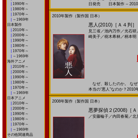
|
1990年～
日発売 日本製作 -- 201
|
1980年～
|
1970年～
2010年製作（製作国 日本）
|
～1969年
悪人(2010)［Ａ４判］
日本製作
|
2010年～
見三省
／
池内万作
／
光石研
|
2000年～
崎美子
／
樹木希林
／
柄本明
|
1990年～
|
1980年～
|
1970年～
|
～1969年
海外アニメ
|
2010年～
|
2000年～
|
1990年～
|
1980年～
なぜ、殺したのか。 なぜ
|
1970年～
本当の“悪人”なのか？2010
|
～1969年
日本アニメ
2008年製作（製作国 日本）
|
2010年～
|
2000年～
悪夢探偵２(2008)［
|
1990年～
／
安藤輪子
／
内田春菊
／
北
|
1980年～
|
1970年～
|
～1969年
その他関連商品