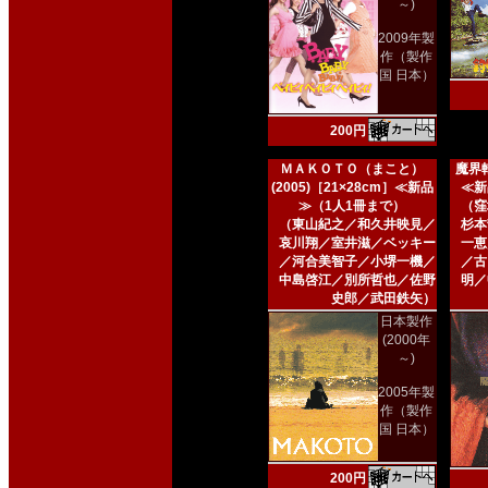
～)
2009年製
作（製作
国 日本）
200円
ＭＡＫＯＴＯ（まこと）
魔界転
(2005)［21×28cm］≪新品
≪新
≫（1人1冊まで）
（窪
（東山紀之／和久井映見／
杉本
哀川翔／室井滋／ベッキー
一恵
／河合美智子／小堺一機／
／古
中島啓江／別所哲也／佐野
明／
史郎／武田鉄矢）
日本製作
(2000年
～)
2005年製
作（製作
国 日本）
200円