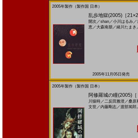
2005年製作（製作国 日本）
乱歩地獄(2005)［21×2
開次
／
shan
／
小川はるみ
／
恵
／
大森南朋
／
緒川たまき
2005年11月05日発売 日
2005年製作（製作国 日本）
阿修羅城の瞳(2005)
川猿時
／
二反田雅澄
／
桑原
文世
／
内藤剛志
／
渡部篤郎