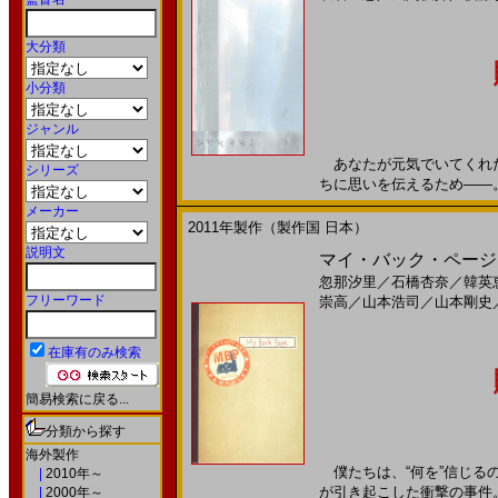
大分類
小分類
ジャンル
あなたが元気でいてくれた
シリーズ
ちに思いを伝えるため――。20
メーカー
2011年製作（製作国 日本）
説明文
マイ・バック・ページ(
忽那汐里
／
石橋杏奈
／
韓英
フリーワード
崇高
／
山本浩司
／
山本剛史
在庫有のみ検索
簡易検索に戻る...
分類から探す
海外製作
僕たちは、“何を”信じるの
|
2010年～
が引き起こした衝撃の事件。
|
2000年～