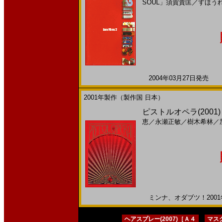
SOUL」須賀貴匡
／
すほう
2004年03月27日発売 日
2001年製作（製作国 日本）
ピストルオペラ(2001)
恵
／
永瀬正敏
／
樹木希林
／
ミンナ、オダブツ！2001年
ヘアスプレー(2007)［Ａ４
マスク