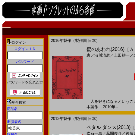
2016年製作（製作国 日本）
ログイン
ログインＩＤ
蜜のあわれ(2016)［
恵
／
渋川清彦
／
上田耕一
／
パスワード
パスワードを忘れた方
人を好きになるということは
複合検索
本製作 -- 2010年～
商品名
2013年製作（製作国 日本）
出演者名
ペタル ダンス(2013
吹石一恵
／
風間俊介
／
後藤
監督名