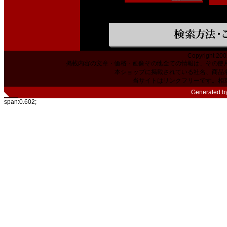
Copyright 200
掲載内容の文章・価格・画像その他全ての情報は、その使
本ショップに掲載されている社名、商品
当サイトはリンクフリーです。相
Generated b
span:0.602;