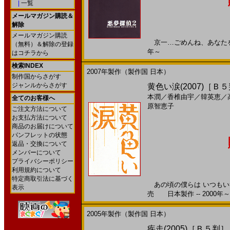
|
一覧
メールマガジン購読＆
解除
メールマガジン購読
京一…ごめんね、あなたを産ん
（無料）＆解除の登録
年～
はコチラから
検索INDEX
2007年製作（製作国 日本）
制作国からさがす
ジャンルからさがす
黄色い涙(2007)［Ｂ
本潤
／
香椎由宇
／
韓英恵
／
全てのお客様へ
原智恵子
ご注文方法について
お支払方法について
商品のお届けについて
パンフレットの状態
返品・交換について
メンバーについて
プライバシーポリシー
利用規約について
特定商取引法に基づく
あの頃の僕らは いつもいつ
表示
売 日本製作 -- 2000年～
2005年製作（製作国 日本）
疾走(2005)［Ｂ５判］