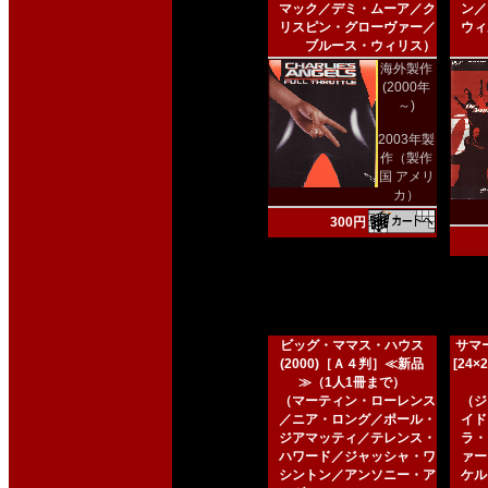
マック／デミ・ムーア／ク
ン／
リスピン・グローヴァー／
ウィ
ブルース・ウィリス）
海外製作
(2000年
～)
2003年製
作（製作
国 アメリ
カ）
300円
ビッグ・ママス・ハウス
サマー
(2000)［Ａ４判］≪新品
[24
≫（1人1冊まで）
（マーティン・ローレンス
（ジ
／ニア・ロング／ポール・
イド
ジアマッティ／テレンス・
ラ・
ハワード／ジャッシャ・ワ
ァー
シントン／アンソニー・ア
ケル