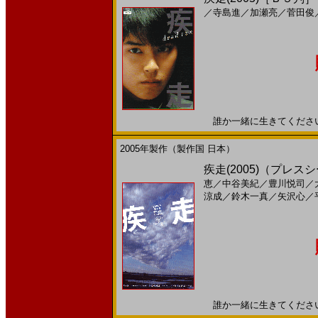
／
寺島進
／
加瀬亮
／
菅田俊
誰か一緒に生きてください。2
2005年製作（製作国 日本）
疾走(2005)（プレス
恵
／
中谷美紀
／
豊川悦司
／
涼成
／
鈴木一真
／
矢沢心
／
誰か一緒に生きてください。2