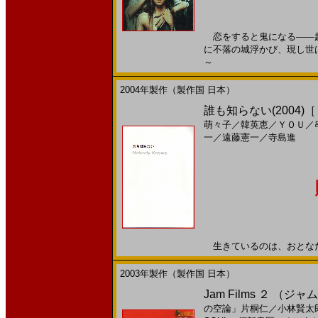
恋をすると鬼になる――越
に不落の城浮かび、現し世は魔
～
2004年製作（製作国 日本）
誰も知らない(2004)
萌々子
／
韓英恵
／
ＹＯＵ
／
一
／
遠藤憲一
／
寺島進
生きているのは、おとなだけで
2003年製作（製作国 日本）
Jam Films ２ （
の空論」片桐仁
／
小林賢太郎