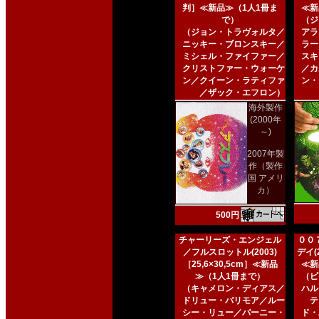
判］≪新品≫（1人1冊ま
≪新
で）
（ジ
（ジョン・トラヴォルタ／
アラ
ニッキー・ブロンスキー／
ラー
ミシェル・ファイファー／
スキ
クリストファー・ウォーケ
／カ
ン／クイーン・ラティファ
ン・
／ザック・エフロン）
海外製作
(2000年
～)
2007年製
作（製作
国 アメリ
カ）
500円
チャーリーズ・エンジェル
００
／フルスロットル(2003)
デイ(2
［25,6×30,5cm］≪新品
≪新
≫（1人1冊まで）
（ピ
（キャメロン・ディアス／
ハル
ドリュー・バリモア／ルー
テ
シー・リュー／バーニー・
ド・