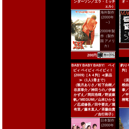
ンダーソン／エラ・ミッチ
オ・
ェル）
海外製作
(2000年
～)
2000年製
作（製作
国 アメリ
カ）
200円
BABY BABY BABY! ベイ
釣りキ
ビィ ベイビィ ベイビィ！
判］
(2009)［Ａ４判］≪新品
≫（1人1冊まで）
（須
（観月ありさ／松下由樹／
椎由
谷原章介／神田うの／伊藤
泰／
かずえ／岡田浩暉／野波麻
／平
帆／MEGUMI／山本ひかる
桐竜
／忍成修吾／田中要次／堀
有里／藤木直人／斉藤由貴
／吉行和子）
日本製作
(2000年