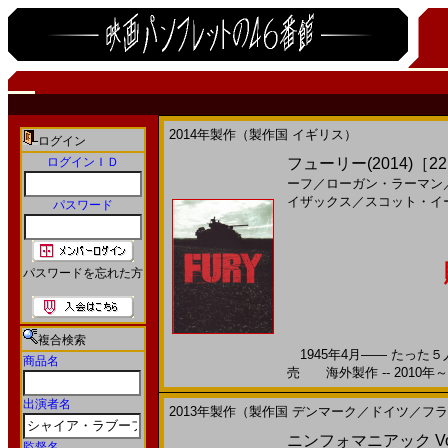
2014年製作（製作国 イギリス）
ログイン
ログインＩＤ
フューリー(2014)［22
ーフ
／
ローガン・ラーマン
イザックス
／
スコット・イ
パスワード
パスワードを忘れた方
複合検索
1945年4月―― たった５
商品名
売 海外製作 -- 2010年～
出演者名
2013年製作（製作国 デンマーク／ドイツ／フ
ニンフォマニアック Vol.
監督名