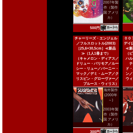
2007年製
作（製作
国 アメリ
カ）
500円
チャーリーズ・エンジェル
００
／フルスロットル(2003)
デイ(2
［25,6×30,5cm］≪新品
≪新
≫（1人1冊まで）
（ピ
（キャメロン・ディアス／
ハル
ドリュー・バリモア／ルー
テ
シー・リュー／バーニー・
ド・
マック／デミ・ムーア／ク
ン／
リスピン・グローヴァー／
ウィ
ブルース・ウィリス）
海外製作
(2000年
～)
2003年製
作（製作
国 アメリ
カ）
300円