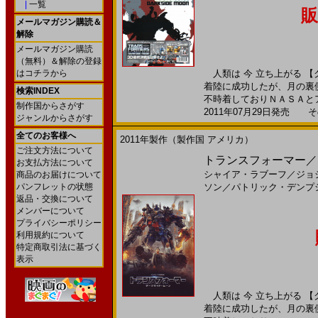
|
一覧
販
メールマガジン購読＆
解除
メールマガジン購読
（無料）＆解除の登録
はコチラから
人類は 今 立ち上がる 【ク
着陸に成功したが、月の裏
検索INDEX
不時着しておりＮＡＳＡとアメ
制作国からさがす
2011年07月29日発売 そ
ジャンルからさがす
全てのお客様へ
2011年製作（製作国 アメリカ）
ご注文方法について
トランスフォーマー／ダ
お支払方法について
シャイア・ラブーフ
／
ジョ
商品のお届けについて
パンフレットの状態
ソン
／
パトリック・デンプ
返品・交換について
メンバーについて
プライバシーポリシー
利用規約について
特定商取引法に基づく
表示
人類は 今 立ち上がる 【ク
着陸に成功したが、月の裏