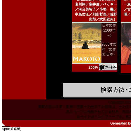
哀川翔／室井滋／ベッキー
一恵
／河合美智子／小堺一機／
／古
中島啓江／別所哲也／佐野
明／
史郎／武田鉄矢）
日本製作
(2000年
～)
2005年製
作（製作
国 日本）
200円
Copyright 200
掲載内容の文章・価格・画像その他全ての情報は、その使
本ショップに掲載されている社名、商品
当サイトはリンクフリーです。相
Generated b
span:0.638;