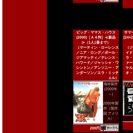
ビッグ・ママス・ハウス
サマー
(2000)［Ａ４判］≪新品
[24
≫（1人1冊まで）
（マーティン・ローレンス
（ジ
／ニア・ロング／ポール・
イド
ジアマッティ／テレンス・
ラ・
ハワード／ジャッシャ・ワ
ァー
シントン／アンソニー・ア
ケル
ンダーソン／エラ・ミッチ
オ・
ェル）
海外製作
(2000年
～)
2000年製
作（製作
国 アメリ
カ）
200円