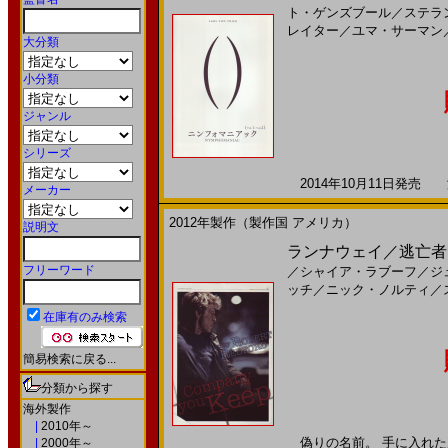
ト・ゲンズブール
／
ステラ
レイター
／
ユマ・サーマン
大分類
小分類
ジャンル
シリーズ
2014年10月11日発売 海
メーカー
2012年製作（製作国 アメリカ）
説明文
ランナウェイ／逃亡者(
フリーワード
／
シャイア・ラブーフ
／
ジ
ッチ
／
ニック・ノルティ
／
在庫有のみ検索
簡易検索に戻る...
分類から探す
海外製作
|
2010年～
偽りの名前。 手に入れた別の
|
2000年～