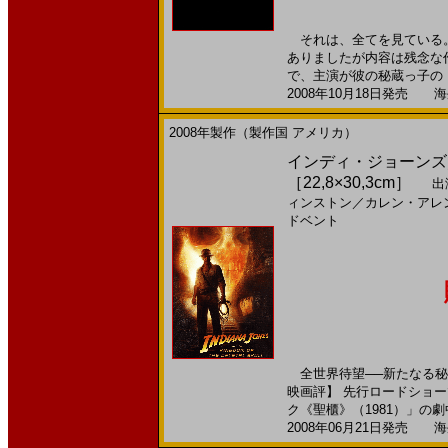
それは、全てを見ている。
ありましたが内容は残念な
で、主演が彼の秘蔵っ子の「
2008年10月18日発売 海外
2008年製作（製作国 アメリカ）
インディ・ジョーンズ／
［22,8×30,3cm］
出
ィンストン
／
カレン・アレ
ドベント
全世界待望──新たなる秘
映画評】 先行ロードショ
ク《聖櫃》（1981）」の劇中設
2008年06月21日発売 海外