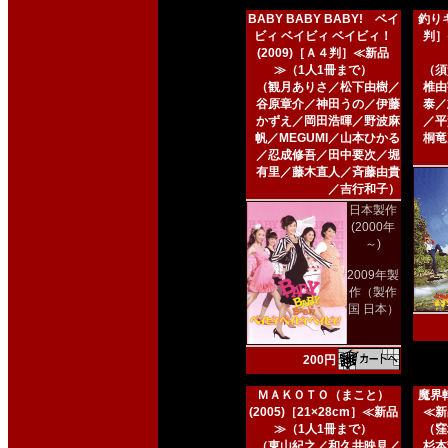
BABY BABY BABY! ベイ
釣りキ
ビィ ベイビィ ベイビィ！
判］
(2009)［Ａ４判］≪新品
≫（1人1冊まで）
（須
（観月ありさ／松下由樹／
椎由
谷原章介／神田うの／伊藤
泰／
かずえ／岡田浩暉／野波麻
／平
帆／MEGUMI／山本ひかる
桐竜
／忍成修吾／田中要次／堀
有里／藤木直人／斉藤由貴
／吉行和子）
日本製作
(2000年
～)
2009年製
作（製作
国 日本）
200円
ＭＡＫＯＴＯ（まこと）
魔界転
(2005)［21×28cm］≪新品
≪新
≫（1人1冊まで）
（窪
（東山紀之／和久井映見／
杉本