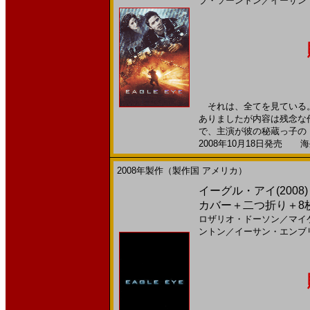
ブ・ソーントン
／
イーサン
それは、全てを見ている。
ありましたが内容は残念な
で、主演が彼の秘蔵っ子の「
2008年10月18日発売 海外
2008年製作（製作国 アメリカ）
イーグル・アイ(200
カバー＋二つ折り＋8
ロザリオ・ドーソン
／
マイ
ントン
／
イーサン・エンブ