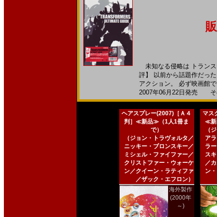
販
未知なる侵略は トランス
評】 以前から話題作だっ
アクション。 必ず映画館で観
2007年06月22日発売 そ
ヘアスプレー(2007)［Ａ４
マスク
判］≪新品≫（1人1冊ま
≪新
で）
（ジ
（ジョン・トラヴォルタ／
アラ
ニッキー・ブロンスキー／
ラー
ミシェル・ファイファー／
スキ
クリストファー・ウォーケ
／カ
ン／クイーン・ラティファ
ン・
／ザック・エフロン）
海外製作
(2000年
～)