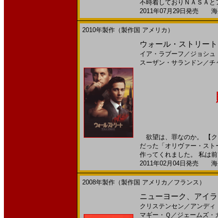
不時着しておりＮＡＳＡとアメ
2011年07月29日発売 海外
2010年製作（製作国 アメリカ）
ウォール・ストリート(
イア・ラブーフ
／
ジョシュ
スーザン・サランドン
／
チ
欲望は、罪なのか。 【クロ
だった「オリヴァー・スト
作ってくれました。 私は前も
2011年02月04日発売 海外
2008年製作（製作国 アメリカ／フランス）
ニューヨーク、アイラブユー
クリステンセン
／
アンディ
マギー・Ｑ
／
ジェームズ・