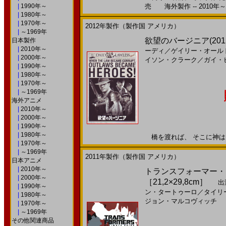
|
1990年～
売 海外製作 -- 2010年～
|
1980年～
|
1970年～
2012年製作（製作国 アメリカ）
|
～1969年
欲望のバージニア(201
日本製作
|
2010年～
ーディ
／
ゲイリー・オール
|
2000年～
イソン・クラーク
／
ガイ・
|
1990年～
|
1980年～
|
1970年～
|
～1969年
海外アニメ
|
2010年～
|
2000年～
|
1990年～
|
1980年～
橋を渡れば、 そこに神はいな
|
1970年～
|
～1969年
2011年製作（製作国 アメリカ）
日本アニメ
|
2010年～
トランスフォーマー・
|
2000年～
［21,2×29,8cm］
出
|
1990年～
ン・タートゥーロ
／
タイリ
|
1980年～
ジョン・マルコヴィッチ
|
1970年～
|
～1969年
その他関連商品